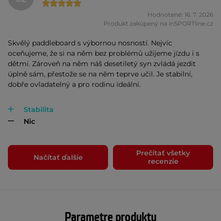
Hodnotené: 16. 7. 2026
Produkt zakúpený na inSPORTline.cz
Skvělý paddleboard s výbornou nosností. Nejvíc
oceňujeme, že si na něm bez problémů užijeme jízdu i s
dětmi. Zároveň na něm náš desetiletý syn zvládá jezdit
úplně sám, přestože se na něm teprve učil. Je stabilní,
dobře ovladatelný a pro rodinu ideální.
Stabilita
Nic
Prečítať všetky
Načítať ďalšie
recenzie
Parametre produktu