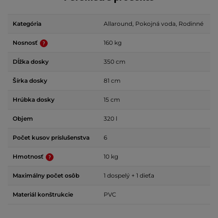
Kategória
Allaround, Pokojná voda, Rodinné
Nosnosť
160 kg
Dĺžka dosky
350 cm
Šírka dosky
81 cm
Hrúbka dosky
15 cm
Objem
320 l
Počet kusov príslušenstva
6
Hmotnosť
10 kg
Maximálny počet osôb
1 dospelý + 1 dieťa
Materiál konštrukcie
PVC