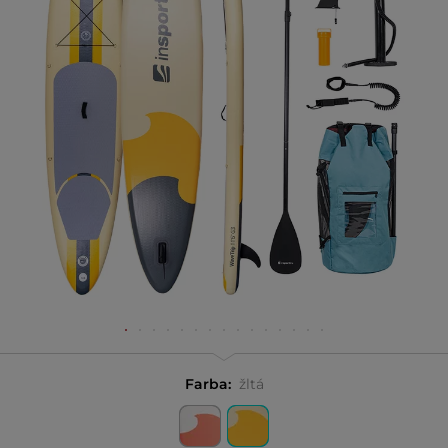
Farba:
žltá