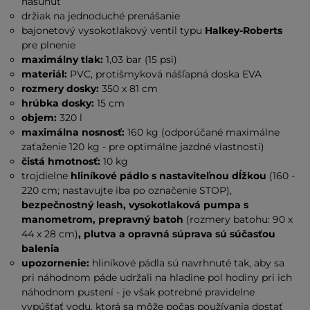
nasunúť
držiak na jednoduché prenášanie
bajonetový vysokotlakový ventil typu
Halkey-Roberts
pre plnenie
maximálny tlak:
1,03 bar (15 psi)
materiál:
PVC, protišmyková nášľapná doska EVA
rozmery dosky:
350 x 81 cm
hrúbka dosky:
15 cm
objem:
320 l
maximálna nosnosť:
160 kg (odporúčané maximálne
zaťaženie 120 kg - pre optimálne jazdné vlastnosti)
čistá hmotnosť:
10 kg
trojdielne
hliníkové pádlo s nastaviteľnou dĺžkou
(160 -
220 cm; nastavujte iba po označenie STOP),
bezpečnostný leash, vysokotlaková pumpa s
manometrom, prepravný batoh
(rozmery batohu: 90 x
44 x 28 cm)
, plutva a opravná súprava sú súčasťou
balenia
upozornenie:
hliníkové pádla sú navrhnuté tak, aby sa
pri náhodnom páde udržali na hladine pol hodiny pri ich
náhodnom pustení - je však potrebné pravidelne
vypúšťať vodu, ktorá sa môže počas používania dostať