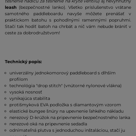
tesnenie hadicu za tesnenie na kryte ventilu)
aj nevyhnutný
leash
(bezpečnostné lanko). Všetko príslušenstvo vrátane
samotného paddleboardu navyše môžete prenášať v
praktickom batohu s pohodlnými ramennými popruhmi.
Stačí tak hodiť batoh na chrbát a nič vám nebude brániť v
ceste za dobrodružstvom!
Technický popis:
univerzálny jednokomorový paddleboard s dlhším
profilom
technológia "drop stitch" (vnútorné nylonové vlákna)
vysoká nosnosť
vynikajúca stabilita
protišmyková EVA podložka s diamantovým vzorom
elastické bungee šnúry na upevnenie ľahkého nákladu
nerezový D-krúžok na pripevnenie bezpečnostného lanka
nerezové oká na pripevnenie sedadla
odnímateľná plutva s jednoduchou inštaláciou, stačí ju