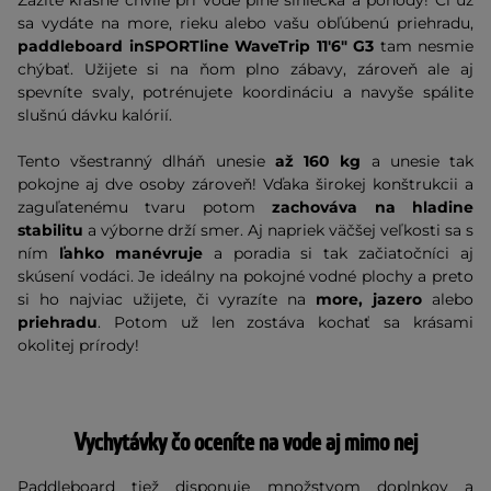
Zažite krásne chvíle pri vode plné slniečka a pohody! Či už
sa vydáte na more, rieku alebo vašu obľúbenú priehradu,
paddleboard inSPORTline WaveTrip 11'6" G3
tam nesmie
chýbať. Užijete si na ňom plno zábavy, zároveň ale aj
spevníte svaly, potrénujete koordináciu a navyše spálite
slušnú dávku kalórií.
Tento všestranný dlháň unesie
až 160 kg
a unesie tak
pokojne aj dve osoby zároveň! Vďaka širokej konštrukcii a
zaguľatenému tvaru potom
zachováva na hladine
stabilitu
a výborne drží smer. Aj napriek väčšej veľkosti sa s
ním
ľahko manévruje
a poradia si tak začiatočníci aj
skúsení vodáci. Je ideálny na pokojné vodné plochy a preto
si ho najviac užijete, či vyrazíte na
more, jazero
alebo
priehradu
. Potom už len zostáva kochať sa krásami
okolitej prírody!
Vychytávky čo oceníte na vode aj mimo nej
Paddleboard tiež disponuje množstvom doplnkov a