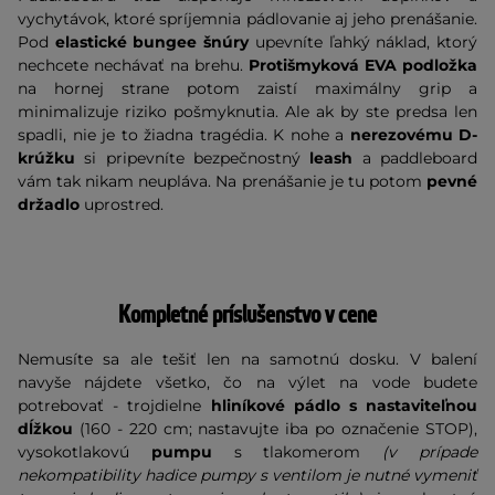
vychytávok, ktoré spríjemnia pádlovanie aj jeho prenášanie.
Pod
elastické bungee šnúry
upevníte ľahký náklad, ktorý
nechcete nechávať na brehu.
Protišmyková EVA podložka
na hornej strane potom zaistí maximálny grip a
minimalizuje riziko pošmyknutia. Ale ak by ste predsa len
spadli, nie je to žiadna tragédia. K nohe a
nerezovému D-
krúžku
si pripevníte bezpečnostný
leash
a paddleboard
vám tak nikam neupláva. Na prenášanie je tu potom
pevné
držadlo
uprostred.
Kompletné príslušenstvo v cene
Nemusíte sa ale tešiť len na samotnú dosku. V balení
navyše nájdete všetko, čo na výlet na vode budete
potrebovať - trojdielne
hliníkové pádlo s nastaviteľnou
dĺžkou
(160 - 220 cm; nastavujte iba po označenie STOP),
vysokotlakovú
pumpu
s tlakomerom
(v prípade
nekompatibility hadice pumpy s ventilom je nutné vymeniť