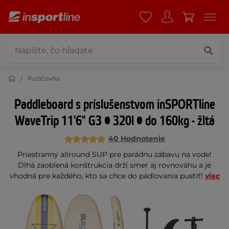
Požičovňa
Paddleboard s príslušenstvom inSPORTline
WaveTrip 11'6" G3 • 320l • do 160kg - žltá
40 Hodnotenie
Priestranný allround SUP pre parádnu zábavu na vode!
Dlhá zaoblená konštrukcia drží smer aj rovnováhu a je
vhodná pre každého, kto sa chce do pádlovania pustiť!
viac