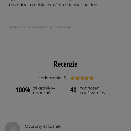
dovnútra a mohla by pádlo stiahnuť na dno
Obrázky majú iba ilustračný charakter.
Recenzie
Hodnotenie: 5
zákazníkov
hodnotení
100%
40
odporúča
používateľov
Overený zákazník
OZ