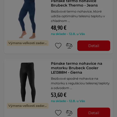
Pánske termo nohavice
Brubeck Thermo - Jeans
Bezšvové termo nohavice, ktoré
udržia optimálnu telesnú teplotu v
chladnom …
48,90 €
na sklade – 12.8. u Vás
Výmena veľkosti zadarmo
Detail
Pánske termo nohavice na
motorku Brubeck Cooler
LE1388M - čierna
Bezšvové spodné nohavice na
motorku s reguláciou telesnej teploty
a odvodom …
53,60 €
na sklade – 12.8. u Vás
Výmena veľkosti zadarmo
Detail