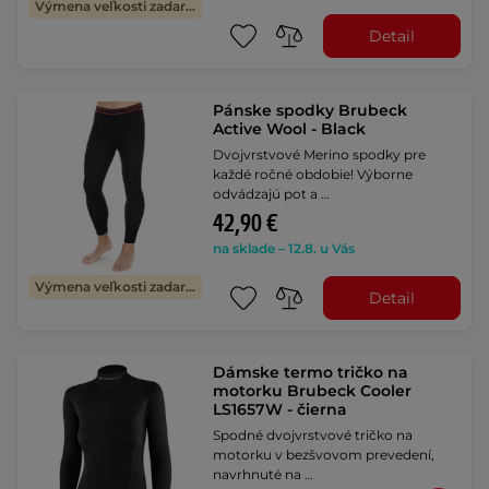
Výmena veľkosti zadarmo
Detail
Pánske spodky Brubeck
Active Wool - Black
Dvojvrstvové Merino spodky pre
každé ročné obdobie! Výborne
odvádzajú pot a …
42,90 €
na sklade – 12.8. u Vás
Výmena veľkosti zadarmo
Detail
Dámske termo tričko na
motorku Brubeck Cooler
LS1657W - čierna
Spodné dvojvrstvové tričko na
motorku v bezšvovom prevedení,
navrhnuté na …