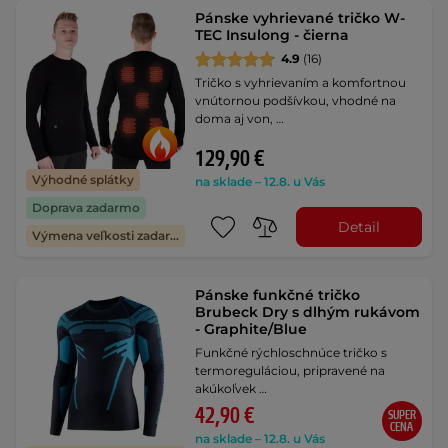
Pánske vyhrievané tričko W-
TEC Insulong - čierna
4.9
(16)
Tričko s vyhrievaním a komfortnou
vnútornou podšívkou, vhodné na
doma aj von, …
129,90 €
Výhodné splátky
na sklade – 12.8. u Vás
Doprava zadarmo
Detail
Výmena veľkosti zadarmo
Pánske funkčné tričko
Brubeck Dry s dlhým rukávom
- Graphite/Blue
Funkčné rýchloschnúce tričko s
termoreguláciou, pripravené na
akúkoľvek …
42,90 €
SUPER
CENA
na sklade – 12.8. u Vás