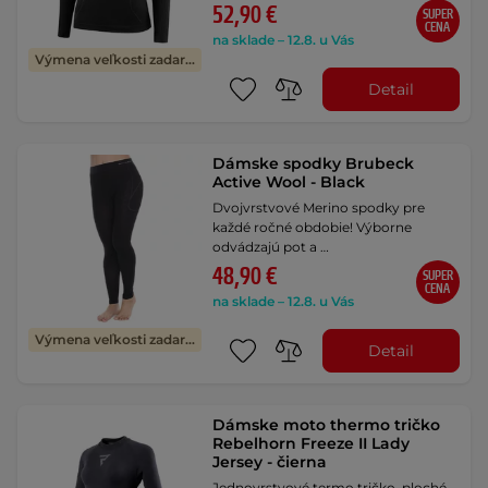
52,90 €
SUPER
CENA
na sklade – 12.8. u Vás
Výmena veľkosti zadarmo
Detail
Dámske spodky Brubeck
Active Wool - Black
Dvojvrstvové Merino spodky pre
každé ročné obdobie! Výborne
odvádzajú pot a …
48,90 €
SUPER
CENA
na sklade – 12.8. u Vás
Výmena veľkosti zadarmo
Detail
Dámske moto thermo tričko
Rebelhorn Freeze II Lady
Jersey - čierna
Jednovrstvové termo tričko, ploché