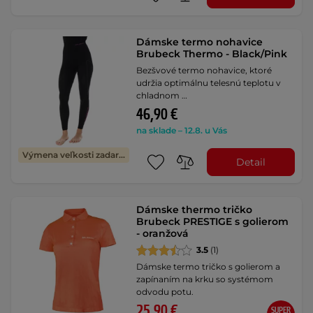
Dámske termo nohavice
Brubeck Thermo - Black/Pink
Bezšvové termo nohavice, ktoré
udržia optimálnu telesnú teplotu v
chladnom …
46,90 €
na sklade – 12.8. u Vás
Výmena veľkosti zadarmo
Detail
Dámske thermo tričko
Brubeck PRESTIGE s golierom
- oranžová
3.5
(1)
Dámske termo tričko s golierom a
zapínaním na krku so systémom
odvodu potu.
25,90 €
SUPER