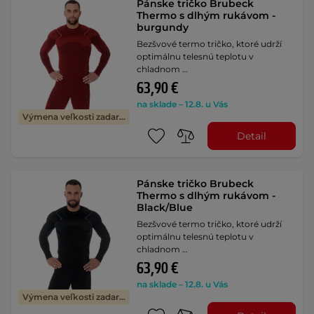
Pánske tričko Brubeck
Thermo s dlhým rukávom -
burgundy
Bezšvové termo tričko, ktoré udrží
optimálnu telesnú teplotu v
chladnom …
63,90 €
na sklade – 12.8. u Vás
Výmena veľkosti zadarmo
Detail
Pánske tričko Brubeck
Thermo s dlhým rukávom -
Black/Blue
Bezšvové termo tričko, ktoré udrží
optimálnu telesnú teplotu v
chladnom …
63,90 €
na sklade – 12.8. u Vás
Výmena veľkosti zadarmo