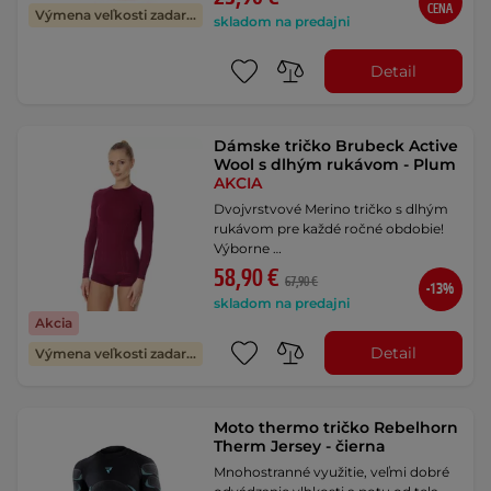
CENA
Výmena veľkosti zadarmo
skladom na predajni
Detail
Dámske tričko Brubeck Active
Wool s dlhým rukávom - Plum
AKCIA
Dvojvrstvové Merino tričko s dlhým
rukávom pre každé ročné obdobie!
Výborne …
58,90 €
67,90 €
-13%
skladom na predajni
Akcia
Detail
Výmena veľkosti zadarmo
Moto thermo tričko Rebelhorn
Therm Jersey - čierna
Mnohostranné využitie, veľmi dobré