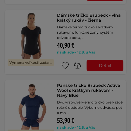
Dámske tričko Brubeck - vlna
krátký rukáv - čierna
Dámske termo tričko s krátkym
rukávom, funkčné zóny, systém
odvodu potu, …
40,90 €
na sklade – 12.8. u Vás
Výmena veľkosti zadarmo
Detail
Pánske tričko Brubeck Active
Wool s krátkym rukávom -
Navy Blue
Dvojvrstvové Merino tričko pre každé
ročné obdobie! Výborne odvádza pot
a má …
53,90 €
na sklade – 12.8. u Vás