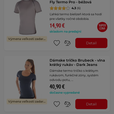
Fly Termo Pro - béžová
4.3
(6)
Ľahká termo bielizeň ktorá sa hodí
pre všetky ročné obdobia.
14,90 €
SUPER
CENA
skladom na predajni
Výmena veľkosti zadarmo
Detail
Dámske tričko Brubeck - vlna
krátký rukáv - Dark Jeans
Dámske termo tričko s krátkym
rukávom, funkčné zóny, systém
odvodu potu, …
40,90 €
dočasne vypredané
Výmena veľkosti zadarmo
Detail