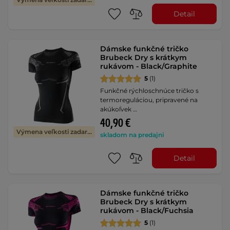
Detail
Dámske funkčné tričko
Brubeck Dry s krátkym
rukávom - Black/Graphite
5
(1)
Funkčné rýchloschnúce tričko s
termoreguláciou, pripravené na
akúkoľvek …
40,90 €
Výmena veľkosti zadarmo
skladom na predajni
Detail
Dámske funkčné tričko
Brubeck Dry s krátkym
rukávom - Black/Fuchsia
5
(1)