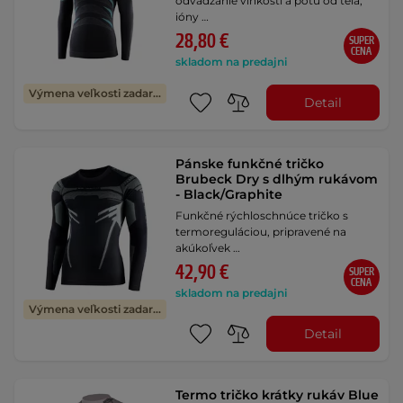
odvádzanie vlhkosti a potu od tela,
ióny …
28,80 €
SUPER
CENA
skladom na predajni
Výmena veľkosti zadarmo
Detail
Pánske funkčné tričko
Brubeck Dry s dlhým rukávom
- Black/Graphite
Funkčné rýchloschnúce tričko s
termoreguláciou, pripravené na
akúkoľvek …
42,90 €
SUPER
CENA
skladom na predajni
Výmena veľkosti zadarmo
Detail
Termo tričko krátky rukáv Blue