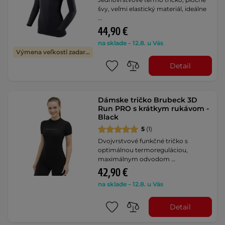
švy, veľmi elastický materiál, ideálne
…
44,90 €
na sklade – 12.8. u Vás
Výmena veľkosti zadarmo
Detail
Dámske tričko Brubeck 3D
Run PRO s krátkym rukávom -
Black
5
(1)
Dvojvrstvové funkčné tričko s
optimálnou termoreguláciou,
maximálnym odvodom …
42,90 €
na sklade – 12.8. u Vás
Detail