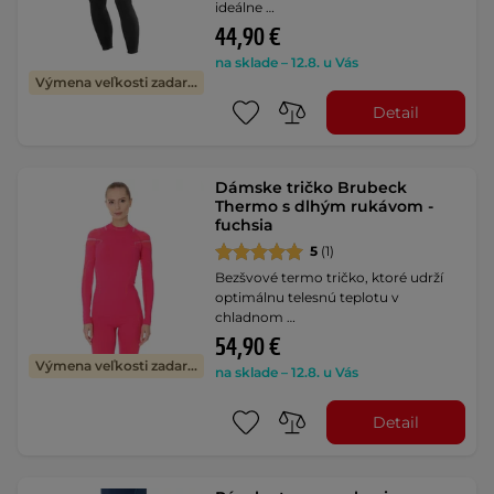
ideálne …
44,90 €
na sklade – 12.8. u Vás
Výmena veľkosti zadarmo
Detail
Dámske tričko Brubeck
Thermo s dlhým rukávom -
fuchsia
5
(1)
Bezšvové termo tričko, ktoré udrží
optimálnu telesnú teplotu v
chladnom …
54,90 €
Výmena veľkosti zadarmo
na sklade – 12.8. u Vás
Detail