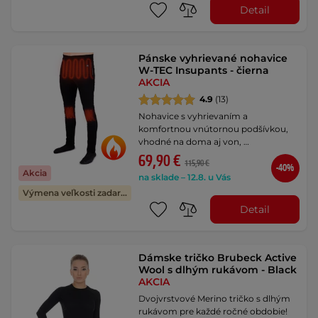
Detail
Pánske vyhrievané nohavice
W-TEC Insupants - čierna
AKCIA
4.9
(13)
Nohavice s vyhrievaním a
komfortnou vnútornou podšívkou,
vhodné na doma aj von, …
69,90 €
115,90 €
-40%
Akcia
na sklade – 12.8. u Vás
Výmena veľkosti zadarmo
Detail
Dámske tričko Brubeck Active
Wool s dlhým rukávom - Black
AKCIA
Dvojvrstvové Merino tričko s dlhým
rukávom pre každé ročné obdobie!