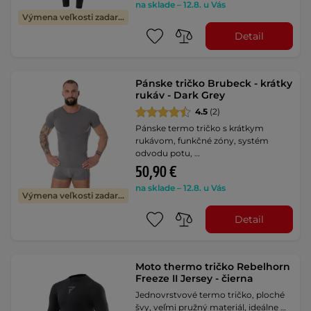
na sklade – 12.8. u Vás
Výmena veľkosti zadarmo
Detail
Pánske tričko Brubeck - krátky
rukáv - Dark Grey
4.5
(2)
Pánske termo tričko s krátkym
rukávom, funkčné zóny, systém
odvodu potu, …
50,90 €
na sklade – 12.8. u Vás
Výmena veľkosti zadarmo
Detail
Moto thermo tričko Rebelhorn
Freeze II Jersey - čierna
Jednovrstvové termo tričko, ploché
švy, veľmi pružný materiál, ideálne …