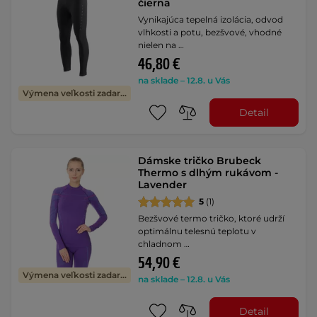
čierna
Vynikajúca tepelná izolácia, odvod
vlhkosti a potu, bezšvové, vhodné
nielen na …
46,80 €
na sklade – 12.8. u Vás
Výmena veľkosti zadarmo
Detail
Dámske tričko Brubeck
Thermo s dlhým rukávom -
Lavender
5
(1)
Bezšvové termo tričko, ktoré udrží
optimálnu telesnú teplotu v
chladnom …
54,90 €
Výmena veľkosti zadarmo
na sklade – 12.8. u Vás
Detail