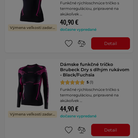
Funkčné rýchloschnúce tričko s
termoreguláciou, pripravené na
akúkoľvek …
40,90 €
Výmena veľkosti zadarmo
dočasne vypredané
Detail
Dámske funkčné tričko
Brubeck Dry s dlhým rukávom
- Black/Fuchsia
5
(1)
Funkčné rýchloschnúce tričko s
termoreguláciou, pripravené na
akúkoľvek …
44,90 €
Výmena veľkosti zadarmo
dočasne vypredané
Detail