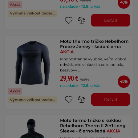
115,90 €
-40%
Akcia
na sklade – 12.8. u Vás
Výmena veľkosti zadarmo
Detail
Moto thermo tričko Rebelhorn
Freeze Jersey - šedo-čierna
AKCIA
Mnohostranné využitie, veľmi dobré
odvádzanie vlhkosti a potu od tela,
bezšvový …
29,90 €
46,80 €
-36%
na sklade – 12.8. u Vás
Akcia
Detail
Výmena veľkosti zadarmo
Moto termo tričko s kuklou
Rebelhorn Therm II 2in1 Long
Sleeve - čierno-šedá
AKCIA