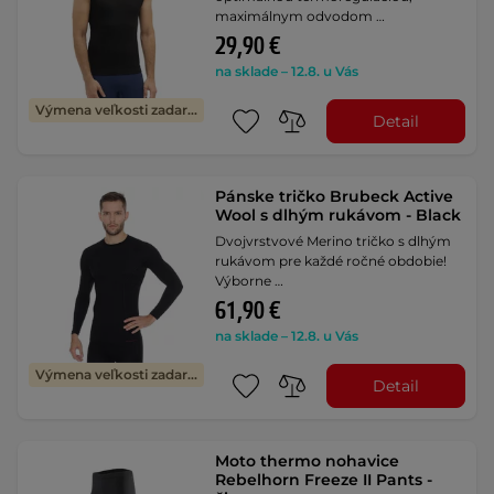
maximálnym odvodom …
29,90 €
na sklade – 12.8. u Vás
Výmena veľkosti zadarmo
Detail
Pánske tričko Brubeck Active
Wool s dlhým rukávom - Black
Dvojvrstvové Merino tričko s dlhým
rukávom pre každé ročné obdobie!
Výborne …
61,90 €
na sklade – 12.8. u Vás
Výmena veľkosti zadarmo
Detail
Moto thermo nohavice
Rebelhorn Freeze II Pants -