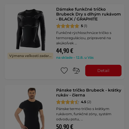
Dámske funkčné tričko
Brubeck Dry s dlhým rukávom
- BLACK / GRAPHITE
5
(1)
Funkčné rýchloschnúce tričko s
termoreguláciou, pripravené na
akúkoľvek …
44,90 €
Výmena veľkosti zadarmo
na sklade – 12.8. u Vás
Detail
Pánske tričko Brubeck - krátky
rukáv - čierna
4.5
(2)
Pánske termo tričko s krátkym
rukávom, funkčné zóny, systém
odvodu potu, …
50,90 €