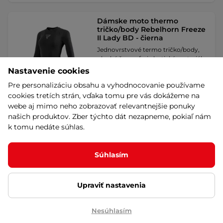
Dámske moto thermo
tričko/body Rebelhorn Freeze
II Lady BD - čierna
Jednovrstvové termo tričko/body,
ploché švy, veľmi elastický materiál,
ideálne …
Nastavenie cookies
54,90 €
Pre personalizáciu obsahu a vyhodnocovanie používame
skladom na predajni
cookies tretích strán, vďaka tomu pre vás dokážeme na
Výmena veľkosti zadarmo
webe aj mimo neho zobrazovať relevantnejšie ponuky
Detail
našich produktov. Zber týchto dát nezapneme, pokiaľ nám
k tomu nedáte súhlas.
Dámske termo nohavice na
Súhlasím
motorku Brubeck Cooler
LE12470 - Black/Amaranth
Funkčné spodné nohavice na
Upraviť nastavenia
motorku v bezšvovom dizajne,
ideálne na udržanie …
44,90 €
Nesúhlasím
skladom na predajni