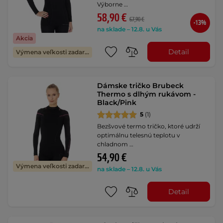
Výborne …
58,90 €
67,90 €
-13%
na sklade – 12.8. u Vás
Akcia
Detail
Výmena veľkosti zadarmo
Dámske tričko Brubeck
Thermo s dlhým rukávom -
Black/Pink
5
(1)
Bezšvové termo tričko, ktoré udrží
optimálnu telesnú teplotu v
chladnom …
54,90 €
Výmena veľkosti zadarmo
na sklade – 12.8. u Vás
Detail