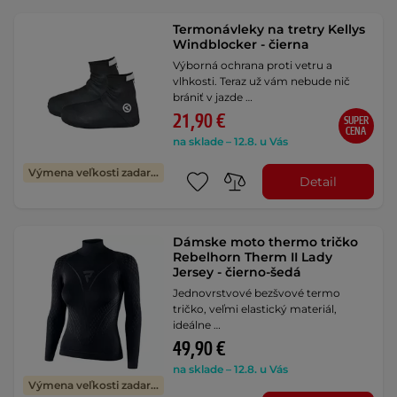
Termonávleky na tretry Kellys
Windblocker - čierna
Výborná ochrana proti vetru a
vlhkosti. Teraz už vám nebude nič
brániť v jazde …
21,90 €
SUPER
CENA
na sklade – 12.8. u Vás
Výmena veľkosti zadarmo
Detail
Dámske moto thermo tričko
Rebelhorn Therm II Lady
Jersey - čierno-šedá
Jednovrstvové bezšvové termo
tričko, veľmi elastický materiál,
ideálne …
49,90 €
na sklade – 12.8. u Vás
Výmena veľkosti zadarmo