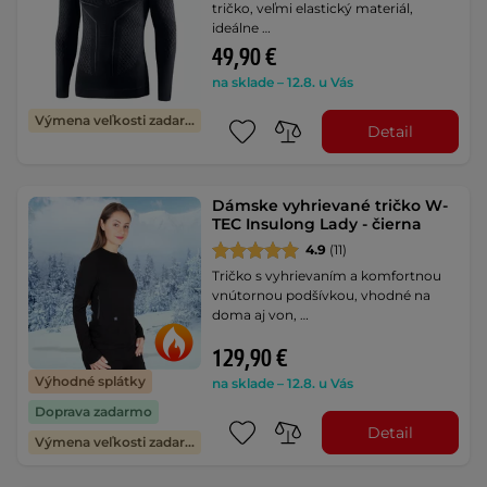
tričko, veľmi elastický materiál,
ideálne …
49,90 €
na sklade – 12.8. u Vás
Výmena veľkosti zadarmo
Detail
Dámske vyhrievané tričko W-
TEC Insulong Lady - čierna
4.9
(11)
Tričko s vyhrievaním a komfortnou
vnútornou podšívkou, vhodné na
doma aj von, …
129,90 €
Výhodné splátky
na sklade – 12.8. u Vás
Doprava zadarmo
Detail
Výmena veľkosti zadarmo