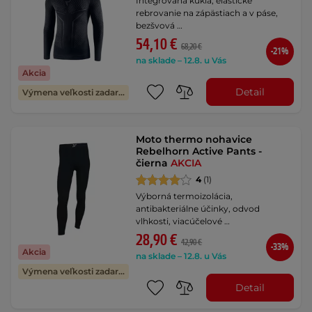
Integrovaná kukla, elastické
rebrovanie na zápästiach a v páse,
bezšvová …
54,10 €
68,20 €
-21%
na sklade – 12.8. u Vás
Akcia
Detail
Výmena veľkosti zadarmo
Moto thermo nohavice
Rebelhorn Active Pants -
čierna
AKCIA
4
(1)
Výborná termoizolácia,
antibakteriálne účinky, odvod
vlhkosti, viacúčelové …
28,90 €
42,90 €
-33%
Akcia
na sklade – 12.8. u Vás
Výmena veľkosti zadarmo
Detail