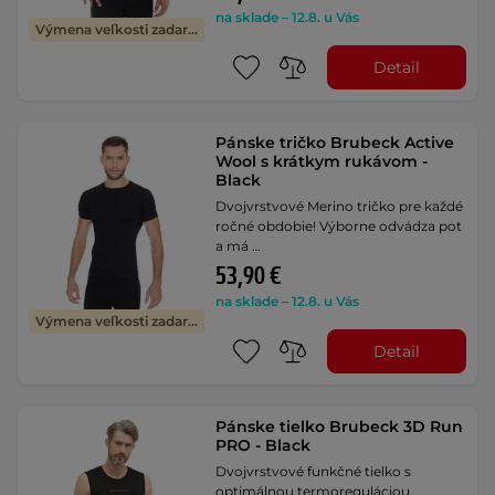
na sklade – 12.8. u Vás
Výmena veľkosti zadarmo
Detail
Pánske tričko Brubeck Active
Wool s krátkym rukávom -
Black
Dvojvrstvové Merino tričko pre každé
ročné obdobie! Výborne odvádza pot
a má …
53,90 €
na sklade – 12.8. u Vás
Výmena veľkosti zadarmo
Detail
Pánske tielko Brubeck 3D Run
PRO - Black
Dvojvrstvové funkčné tielko s
optimálnou termoreguláciou,