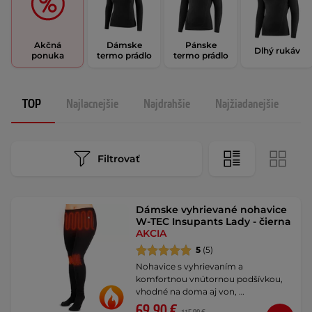
Akčná
Dámske
Pánske
Dlhý rukáv
ponuka
termo prádlo
termo prádlo
TOP
Najlacnejšie
Najdrahšie
Najžiadanejšie
N
Filtrovať
Dámske vyhrievané nohavice
W-TEC Insupants Lady - čierna
AKCIA
5
(5)
Nohavice s vyhrievaním a
komfortnou vnútornou podšívkou,
vhodné na doma aj von, …
69,90 €