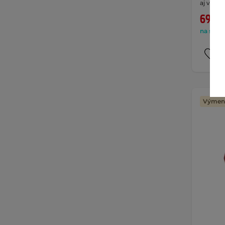
aj von, …
69,90
na sklad
Výmena