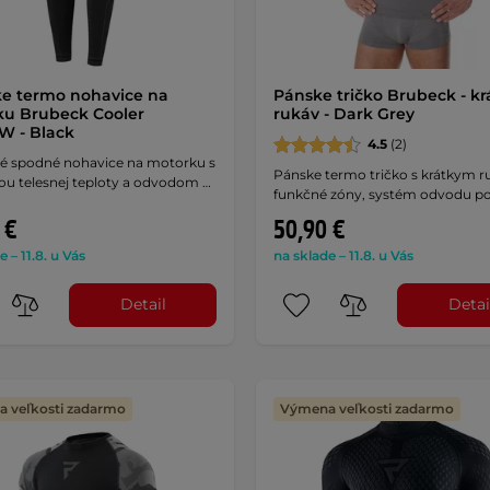
e termo nohavice na
Pánske tričko Brubeck - kr
u Brubeck Cooler
rukáv - Dark Grey
W - Black
4.5
(2)
é spodné nohavice na motorku s
Pánske termo tričko s krátkym 
ou telesnej teploty a odvodom …
funkčné zóny, systém odvodu po
 €
50,90 €
e – 11.8. u Vás
na sklade – 11.8. u Vás
Detail
Detai
 veľkosti zadarmo
Výmena veľkosti zadarmo