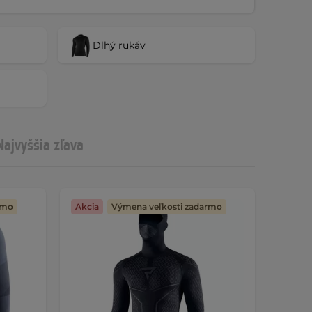
Dlhý rukáv
Najvyššia zľava
rmo
Akcia
Výmena veľkosti zadarmo