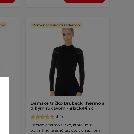
rmo
Výmena veľkosti zadarmo
tive
Dámske tričko Brubeck Thermo s
lack
dlhým rukávom - Black/Pink
5
(1)
hým
Bezšvové termo tričko, ktoré udrží
e!
optimálnu telesnú teplotu v chladnom …