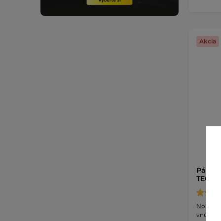
Akcia
Pánske
TEC In
Nohavic
vnútorn