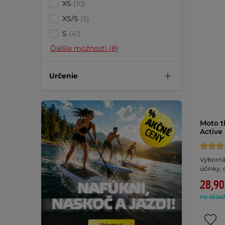
XS
(10)
XS/S
(5)
S
(41)
Ďalšie možnosti (8)
Určenie
Moto t
Active
Výborná 
účinky, 
28,90
na sklad