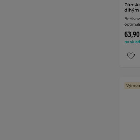
Pánske
dlhým
Bezšvové
optimál
63,90
na sklad
Výmena