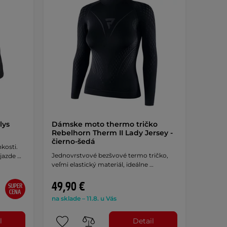
lys
Dámske moto thermo tričko
Rebelhorn Therm II Lady Jersey -
čierno-šedá
kosti.
Jednovrstvové bezšvové termo tričko,
jazde …
veľmi elastický materiál, ideálne …
49,90 €
SUPER
CENA
na sklade – 11.8. u Vás
l
Detail