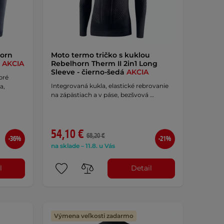
horn
Moto termo tričko s kuklou
a
AKCIA
Rebelhorn Therm II 2in1 Long
Sleeve - čierno-šedá
AKCIA
bré
Integrovaná kukla, elastické rebrovanie
a,
na zápästiach a v páse, bezšvová …
54,10 €
68,20 €
-36%
-21%
na sklade – 11.8. u Vás
l
Detail
Výmena veľkosti zadarmo