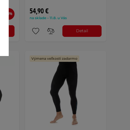
54,90 €
-13%
na sklade – 11.8. u Vás
l
Detail
Výmena veľkosti zadarmo