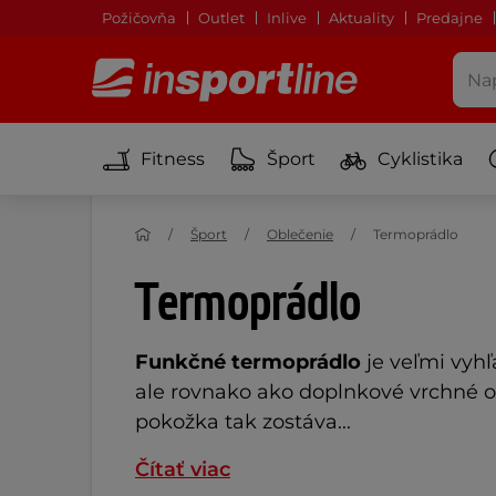
Požičovňa
Outlet
Inlive
Aktuality
Predajne
Fitness
Šport
Cyklistika
Šport
Oblečenie
Termoprádlo
Termoprádlo
Funkčné termoprádlo
je
veľmi vyh
ale rovnako ako doplnkové vrchné o
pokožka tak zostáva...
Čítať viac