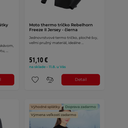
átky
Moto thermo tričko Rebelhorn
Freeze II Jersey - čierna
Jednovrstvové termo tričko, ploché švy,
veľmi pružný materiál, ideálne …
rukávom,
tu, …
51,10 €
na sklade – 11.8. u Vás
l
Detail
Výhodné splátky
Doprava zadarmo
Výmena veľkosti zadarmo