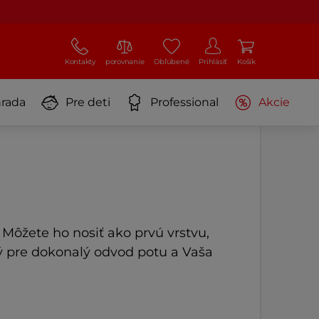
Kontakty
porovnanie
Obľúbené
Prihlásiť
Košík
rada
Pre deti
Professional
Akcie
 Môžete ho nosiť ako prvú vrstvu,
tý pre dokonalý odvod potu a Vaša