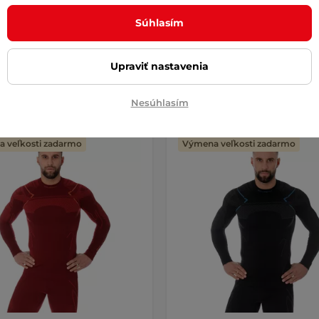
Súhlasím
 €
58,90 €
115,90 €
67,90 €
-40%
e – 11.8. u Vás
na sklade – 11.8. u Vás
Upraviť nastavenia
Detail
Detai
Nesúhlasím
 veľkosti zadarmo
Výmena veľkosti zadarmo