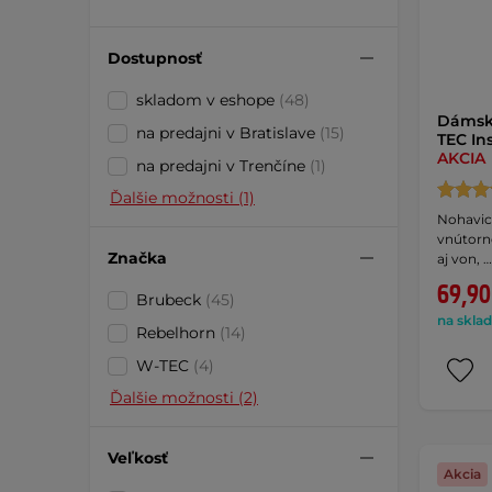
Dostupnosť
skladom v eshope
(48)
Dámsk
na predajni v Bratislave
(15)
TEC In
AKCIA
na predajni v Trenčíne
(1)
Ďalšie možnosti (1)
Nohavic
vnútorn
Značka
aj von, …
69,90
Brubeck
(45)
na sklad
Rebelhorn
(14)
W-TEC
(4)
Ďalšie možnosti (2)
Veľkosť
Akcia