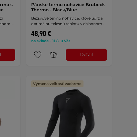
ermo s
Pánske termo nohavice Brubeck
ue
Thermo - Black/Blue
ží
Bezšvové termo nohavice, ktoré udržia
ladnom …
optimálnu telesnú teplotu v chladnom …
48,90 €
na sklade – 11.8. u Vás
l
Detail
Výmena veľkosti zadarmo