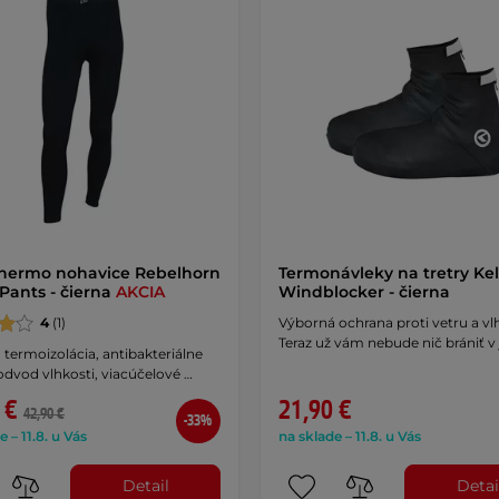
hermo nohavice Rebelhorn
Termonávleky na tretry Kel
 Pants - čierna
AKCIA
Windblocker - čierna
4
(1)
Výborná ochrana proti vetru a vlh
Teraz už vám nebude nič brániť v 
termoizolácia, antibakteriálne
odvod vlhkosti, viacúčelové …
 €
21,90 €
42,90 €
-33%
e – 11.8. u Vás
na sklade – 11.8. u Vás
Detail
Detai