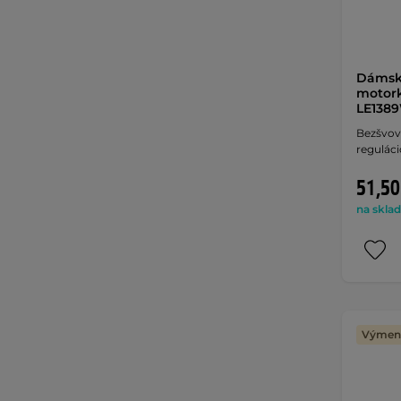
Dámsk
motork
LE1389
Bezšvov
reguláci
51,50
na sklad
Výmena