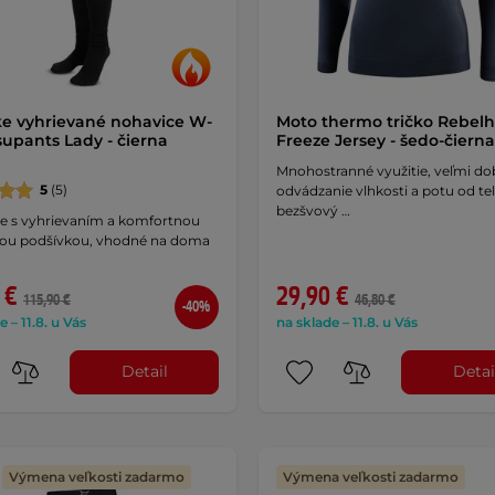
e vyhrievané nohavice W-
Moto thermo tričko Rebel
supants Lady - čierna
Freeze Jersey - šedo-čiern
Mnohostranné využitie, veľmi do
5
(5)
odvádzanie vlhkosti a potu od tel
bezšvový …
e s vyhrievaním a komfortnou
ou podšívkou, vhodné na doma
 €
29,90 €
115,90 €
46,80 €
-40%
e – 11.8. u Vás
na sklade – 11.8. u Vás
Detail
Detai
Výmena veľkosti zadarmo
Výmena veľkosti zadarmo