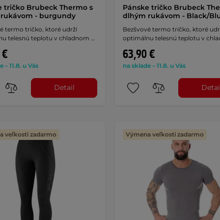
 tričko Brubeck Thermo s
Pánske tričko Brubeck Th
 rukávom - burgundy
dlhým rukávom - Black/Bl
 termo tričko, ktoré udrží
Bezšvové termo tričko, ktoré udr
nu telesnú teplotu v chladnom …
optimálnu telesnú teplotu v ch
 €
63,90 €
e – 11.8. u Vás
na sklade – 11.8. u Vás
Detail
Detai
 veľkosti zadarmo
Výmena veľkosti zadarmo