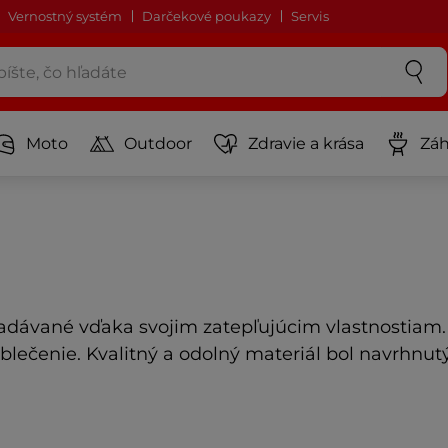
Vernostný systém
Darčekové poukazy
Servis
Moto
Outdoor
Zdravie a krása
Záh
ľadávané vďaka
svojim zatepľujúcim vlastnostiam.
blečenie. Kvalitný a odolný materiál bol navrhnu