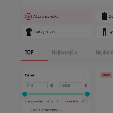
Akčná ponuka
Dá
Krátky rukáv
Sp
TOP
Najlacnejšie
Najdrah
Cena
Akcia
€
-
€
(65)
najlacnejšie
stredná
najdrahšie
Len akčné ceny
(7)