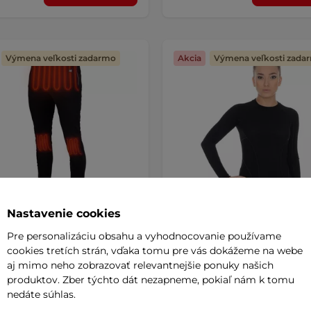
Výmena veľkosti zadarmo
Akcia
Výmena veľkosti zada
Nastavenie cookies
Pre personalizáciu obsahu a vyhodnocovanie používame
 vyhrievané nohavice W-
Dámske tričko Brubeck Ac
cookies tretích strán, vďaka tomu pre vás dokážeme na webe
supants - čierna
AKCIA
Wool s dlhým rukávom - B
AKCIA
aj mimo neho zobrazovať relevantnejšie ponuky našich
4.9
(13)
produktov. Zber týchto dát nezapneme, pokiaľ nám k tomu
Dvojvrstvové Merino tričko s dl
e s vyhrievaním a komfortnou
nedáte súhlas.
rukávom pre každé ročné obdobi
ou podšívkou, vhodné na doma
Výborne …