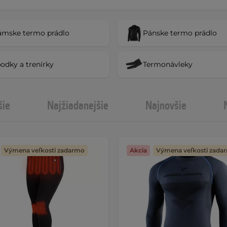
mske termo prádlo
Pánske termo prádlo
odky a trenírky
Termonávleky
šie
Najžiadanejšie
Najnovšie
Výmena veľkosti zadarmo
Akcia
Výmena veľkosti zada