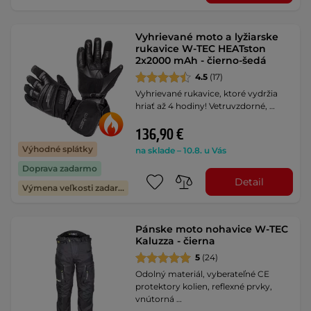
Vyhrievané moto a lyžiarske
rukavice W-TEC HEATston
2x2000 mAh - čierno-šedá
4.5
(17)
Vyhrievané rukavice, ktoré vydržia
hriať až 4 hodiny! Vetruvzdorné, …
136,90 €
Výhodné splátky
na sklade – 10.8. u Vás
Doprava zadarmo
Detail
Výmena veľkosti zadarmo
Pánske moto nohavice W-TEC
Kaluzza - čierna
5
(24)
Odolný materiál, vyberateľné CE
protektory kolien, reflexné prvky,
vnútorná …