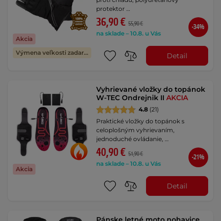
protektor …
36,90 €
55,90 €
-34%
na sklade – 10.8. u Vás
Akcia
Výmena veľkosti zadarmo
Detail
Vyhrievané vložky do topánok
W-TEC Ondrejnik II
AKCIA
4.8
(21)
Praktické vložky do topánok s
celoplošným vyhrievaním,
jednoduché ovládanie, …
40,90 €
51,90 €
-21%
na sklade – 10.8. u Vás
Akcia
Detail
Pánske letné moto nohavice