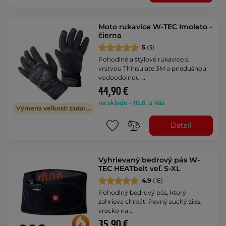
Moto rukavice W-TEC Imoleto -
čierna
5
(3)
Pohodlné a štýlové rukavice s
vrstvou Thinsulate 3M a priedušnou
vodoodolnou …
44,90 €
na sklade – 10.8. u Vás
Výmena veľkosti zadarmo
Detail
Vyhrievaný bedrový pás W-
TEC HEATbelt veľ. S-XL
4.9
(18)
Pohodlný bedrový pás, ktorý
zahrieva chrbát. Pevný suchý zips,
vrecko na …
35,90 €