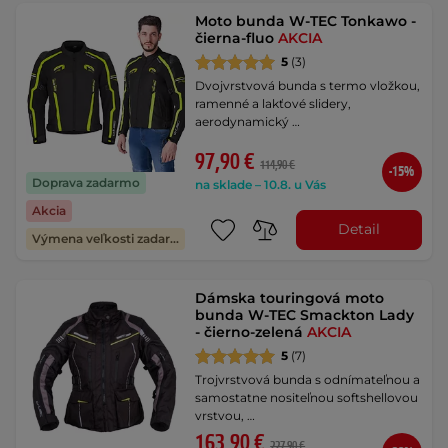
Moto bunda W-TEC Tonkawo -
čierna-fluo
AKCIA
5
(3)
Dvojvrstvová bunda s termo vložkou,
ramenné a lakťové slidery,
aerodynamický …
97,90 €
114,90 €
-15%
Doprava zadarmo
na sklade – 10.8. u Vás
Akcia
Detail
Výmena veľkosti zadarmo
Dámska touringová moto
bunda W-TEC Smackton Lady
- čierno-zelená
AKCIA
5
(7)
Trojvrstvová bunda s odnímateľnou a
samostatne nositeľnou softshellovou
vrstvou, …
163,90 €
227,90 €