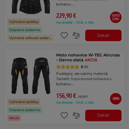
bohatou …
229,90 €
SUPER
CENA
Výhodné splátky
na sklade – 10.8. u Vás
Doprava zadarmo
Detail
Výmena veľkosti zadarmo
Moto nohavice W-TEC Aircross
- čierno-zlatá
AKCIA
5
(8)
Poddajný, ale odolný materiál
Tactel®, trojvrstvové nohavice s
bohatou …
156,90 €
246,90 €
-36%
Výhodné splátky
na sklade – 10.8. u Vás
Doprava zadarmo
Detail
Akcia