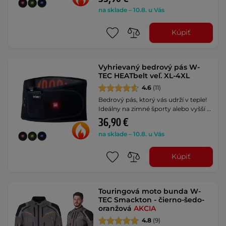
na sklade – 10.8. u Vás
Kúpiť
Vyhrievaný bedrový pás W-
TEC HEATbelt veľ. XL-4XL
4.6
(11)
Bedrový pás, ktorý vás udrží v teple!
Ideálny na zimné športy alebo vyšší …
36,90 €
na sklade – 10.8. u Vás
Kúpiť
Touringová moto bunda W-
TEC Smackton - čierno-šedo-
oranžová
AKCIA
4.8
(9)