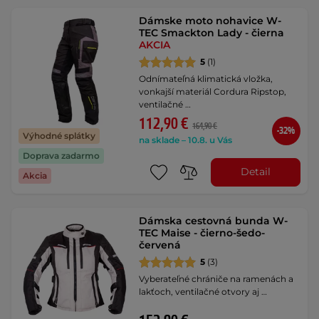
Dámske moto nohavice W-
TEC Smackton Lady - čierna
AKCIA
5
(1)
Odnímateľná klimatická vložka,
vonkajší materiál Cordura Ripstop,
ventilačné …
112,90 €
164,90 €
-32%
Výhodné splátky
na sklade – 10.8. u Vás
Doprava zadarmo
Detail
Akcia
Dámska cestovná bunda W-
TEC Maise - čierno-šedo-
červená
5
(3)
Vyberateľné chrániče na ramenách a
lakťoch, ventilačné otvory aj …