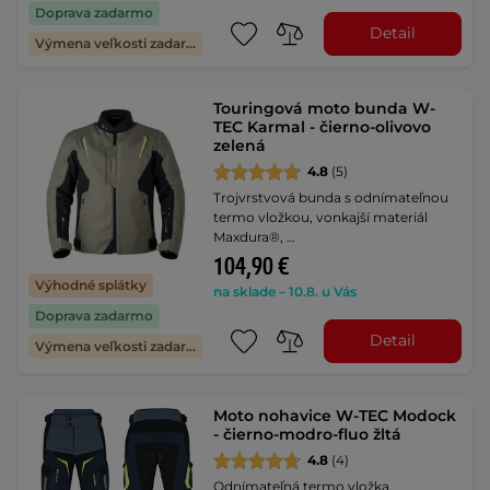
Doprava zadarmo
Detail
Výmena veľkosti zadarmo
Touringová moto bunda W-
TEC Karmal - čierno-olivovo
zelená
4.8
(5)
Trojvrstvová bunda s odnímateľnou
termo vložkou, vonkajší materiál
Maxdura®, …
104,90 €
Výhodné splátky
na sklade – 10.8. u Vás
Doprava zadarmo
Detail
Výmena veľkosti zadarmo
Moto nohavice W-TEC Modock
- čierno-modro-fluo žltá
4.8
(4)
Odnímateľná termo vložka,