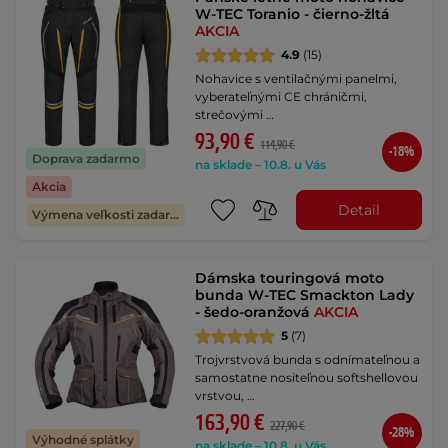
W-TEC Toranio - čierno-žltá
AKCIA
4.9
(15)
Nohavice s ventilačnými panelmi,
vyberateľnými CE chráničmi,
strečovými …
93,90 €
114,90 €
-18%
Doprava zadarmo
na sklade – 10.8. u Vás
Akcia
Detail
Výmena veľkosti zadarmo
Dámska touringová moto
bunda W-TEC Smackton Lady
- šedo-oranžová
AKCIA
5
(7)
Trojvrstvová bunda s odnímateľnou a
samostatne nositeľnou softshellovou
vrstvou, …
163,90 €
227,90 €
-28%
Výhodné splátky
na sklade – 10.8. u Vás