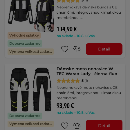
5
(1)
Nepremokavá dámska bunda s CE
chráničmi, integrovanou klimatickou
membránou, …
134,90 €
Výhodné splátky
na sklade – 10.8. u Vás
Doprava zadarmo
Detail
Výmena veľkosti zadarmo
Dámske moto nohavice W-
TEC Warao Lady - čierna-fluo
5
(1)
Nepremokavé moto nohavice s CE
chráničmi, integrovanou klimatickou
membránou, …
93,90 €
na sklade – 10.8. u Vás
Doprava zadarmo
Výmena veľkosti zadarmo
Detail