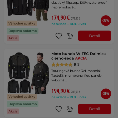
elastický Ripstop, 100% waterproof -
nepremokavé …
174,90 €
277,90 €
-37%
Výhodné splátky
na sklade – 10.8. u Vás
Doprava zadarmo
Detail
Akcia
Moto bunda W-TEC Daimick -
čierno-šedá
AKCIA
5
(3)
Touringová bunda 3v1, materiál
Tactel®, membrána, flexi panely,
výborná …
194,90 €
288,90 €
-33%
Výhodné splátky
na sklade – 10.8. u Vás
Doprava zadarmo
Detail
Akcia