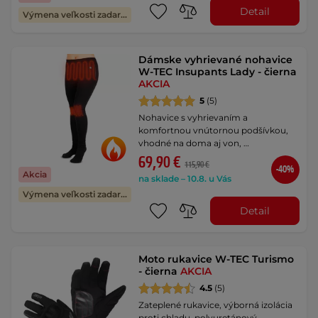
Detail
Výmena veľkosti zadarmo
Dámske vyhrievané nohavice
W-TEC Insupants Lady - čierna
AKCIA
5
(5)
Nohavice s vyhrievaním a
komfortnou vnútornou podšívkou,
vhodné na doma aj von, …
69,90 €
115,90 €
-40%
Akcia
na sklade – 10.8. u Vás
Výmena veľkosti zadarmo
Detail
Moto rukavice W-TEC Turismo
- čierna
AKCIA
4.5
(5)
Zateplené rukavice, výborná izolácia
proti chladu, polyuretánový