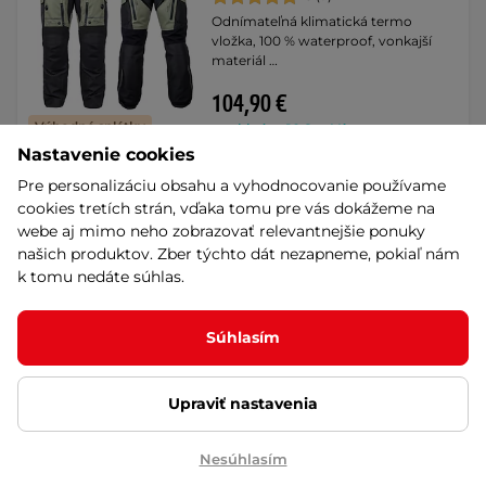
Odnímateľná klimatická termo
vložka, 100 % waterproof, vonkajší
materiál …
104,90 €
Výhodné splátky
na sklade – 10.8. u Vás
Nastavenie cookies
Doprava zadarmo
Detail
Pre personalizáciu obsahu a vyhodnocovanie používame
Výmena veľkosti zadarmo
cookies tretích strán, vďaka tomu pre vás dokážeme na
webe aj mimo neho zobrazovať relevantnejšie ponuky
Vyhrievané moto a lyžiarske
našich produktov. Zber týchto dát nezapneme, pokiaľ nám
rukavice W-TEC HEATamo
k tomu nedáte súhlas.
2x2000 mAh - čierno-červená
4.7
(18)
Súhlasím
Vyhrievané rukavice, ktoré vydržia
hriať až 4 hodiny! Odolné proti vetru,
…
Upraviť nastavenia
125,90 €
Výhodné splátky
na sklade – 10.8. u Vás
Doprava zadarmo
Nesúhlasím
Detail