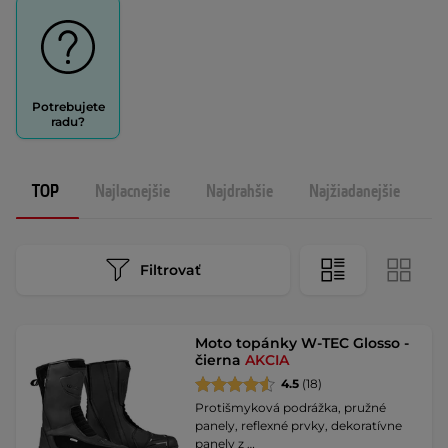
Potrebujete
radu?
TOP
Najlacnejšie
Najdrahšie
Najžiadanejšie
N
Filtrovať
Moto topánky W-TEC Glosso -
čierna
AKCIA
4.5
(18)
Protišmyková podrážka, pružné
panely, reflexné prvky, dekoratívne
panely z …