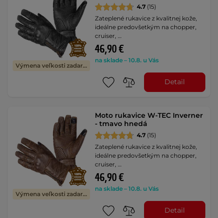
4.7
(15)
Zateplené rukavice z kvalitnej kože,
ideálne predovšetkým na chopper,
cruiser, …
46,90 €
na sklade – 10.8. u Vás
Výmena veľkosti zadarmo
Detail
Moto rukavice W-TEC Inverner
- tmavo hnedá
4.7
(15)
Zateplené rukavice z kvalitnej kože,
ideálne predovšetkým na chopper,
cruiser, …
46,90 €
na sklade – 10.8. u Vás
Výmena veľkosti zadarmo
Detail