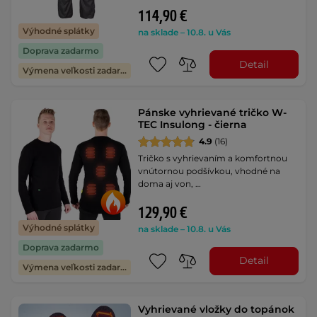
114,90 €
Výhodné splátky
na sklade – 10.8. u Vás
Doprava zadarmo
Detail
Výmena veľkosti zadarmo
Pánske vyhrievané tričko W-
TEC Insulong - čierna
4.9
(16)
Tričko s vyhrievaním a komfortnou
vnútornou podšívkou, vhodné na
doma aj von, …
129,90 €
Výhodné splátky
na sklade – 10.8. u Vás
Doprava zadarmo
Detail
Výmena veľkosti zadarmo
Vyhrievané vložky do topánok