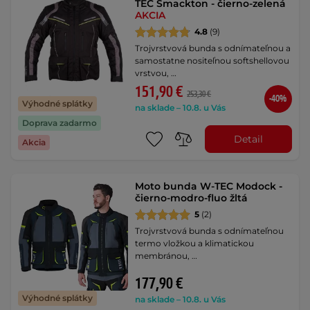
TEC Smackton - čierno-zelená
AKCIA
4.8
(9)
Trojvrstvová bunda s odnímateľnou a
samostatne nositeľnou softshellovou
vrstvou, …
151,90 €
253,30 €
-40%
Výhodné splátky
na sklade – 10.8. u Vás
Doprava zadarmo
Detail
Akcia
Moto bunda W-TEC Modock -
čierno-modro-fluo žltá
5
(2)
Trojvrstvová bunda s odnímateľnou
termo vložkou a klimatickou
membránou, …
177,90 €
Výhodné splátky
na sklade – 10.8. u Vás