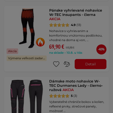
Pánske vyhrievané nohavice
W-TEC Insupants - čierna
AKCIA
4.9
(13)
Nohavice s vyhrievaním a
komfortnou vnútornou podšívkou,
vhodné na doma aj von, …
69,90 €
115,90 €
-40%
Akcia
na sklade – 10.8. u Vás
Výmena veľkosti zadarmo
Detail
Dámske moto nohavice W-
TEC Durmanes Lady - čierno-
ružová
AKCIA
5
(3)
Vyberateľné chrániče bokov a kolien,
reflexné prvky, strečové panely,
možnosť …