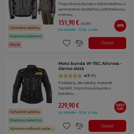
Trojvrstvová bunda s odnímateľnou a
samostatne nositeľnou softshellovou
vrstvou, …
151,90 €
253,30 €
-40%
Výhodné splátky
na sklade – 10.8. u Vás
Doprava zadarmo
Detail
Akcia
Moto bunda W-TEC Aircross -
čierno-zlatá
4.7
(15)
Poddajný, ale odolný materiál
Tactel®, trojvrstvová bunda s
bohatou …
229,90 €
SUPER
CENA
Výhodné splátky
na sklade – 10.8. u Vás
Doprava zadarmo
Detail
Výmena veľkosti zadarmo