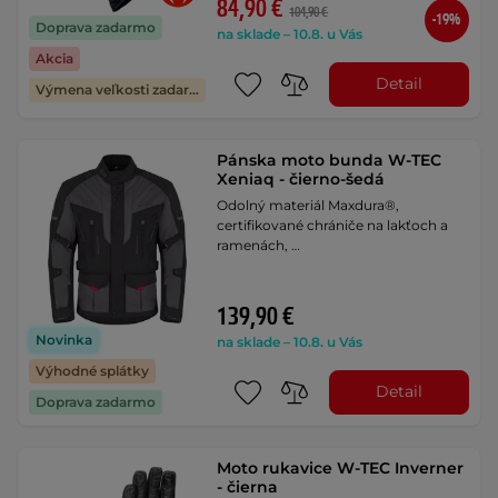
84,90 €
104,90 €
-19%
Doprava zadarmo
na sklade – 10.8. u Vás
Akcia
Detail
Výmena veľkosti zadarmo
Pánska moto bunda W-TEC
Xeniaq - čierno-šedá
Odolný materiál Maxdura®,
certifikované chrániče na lakťoch a
ramenách, …
139,90 €
Novinka
na sklade – 10.8. u Vás
Výhodné splátky
Detail
Doprava zadarmo
Moto rukavice W-TEC Inverner
- čierna