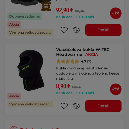
92,90 €
104,90 €
-11%
Doprava zadarmo
na sklade – 10.8. u Vás
Akcia
Detail
Výmena veľkosti zadarmo
Viacúčelová kukla W-TEC
Headwarmer
AKCIA
4.7
(7)
Kukla vhodná aj pre studenšie
obdobie, z mäkkého a teplého fleece
materiálu.
8,90 €
11,90 €
-25%
na sklade – 10.8. u Vás
Akcia
Výmena veľkosti zadarmo
Detail