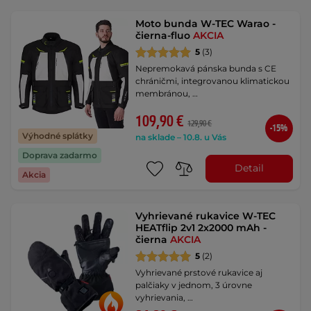
Moto bunda W-TEC Warao -
čierna-fluo
AKCIA
5
(3)
Nepremokavá pánska bunda s CE
chráničmi, integrovanou klimatickou
membránou, …
109,90 €
129,90 €
-15%
Výhodné splátky
na sklade – 10.8. u Vás
Doprava zadarmo
Detail
Akcia
Vyhrievané rukavice W-TEC
HEATflip 2v1 2x2000 mAh -
čierna
AKCIA
5
(2)
Vyhrievané prstové rukavice aj
palčiaky v jednom, 3 úrovne
vyhrievania, …