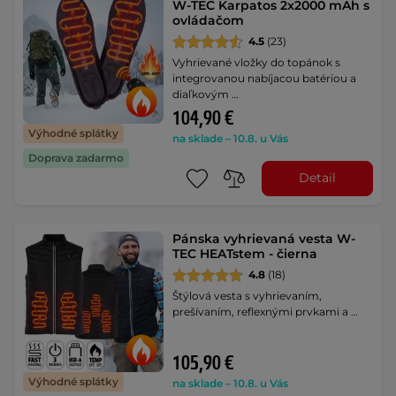
W-TEC Karpatos 2x2000 mAh s
ovládačom
4.5
(23)
Vyhrievané vložky do topánok s
integrovanou nabíjacou batériou a
diaľkovým …
104,90 €
Výhodné splátky
na sklade – 10.8. u Vás
Doprava zadarmo
Detail
Pánska vyhrievaná vesta W-
TEC HEATstem - čierna
4.8
(18)
Štýlová vesta s vyhrievaním,
prešívaním, reflexnými prvkami a …
105,90 €
Výhodné splátky
na sklade – 10.8. u Vás