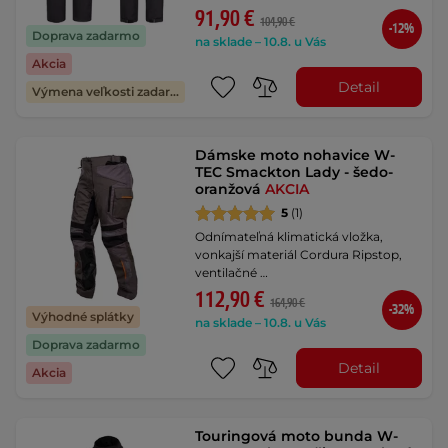
91,90 €
104,90 €
-12%
Doprava zadarmo
na sklade – 10.8. u Vás
Akcia
Detail
Výmena veľkosti zadarmo
Dámske moto nohavice W-
TEC Smackton Lady - šedo-
oranžová
AKCIA
5
(1)
Odnímateľná klimatická vložka,
vonkajší materiál Cordura Ripstop,
ventilačné …
112,90 €
164,90 €
-32%
Výhodné splátky
na sklade – 10.8. u Vás
Doprava zadarmo
Detail
Akcia
Touringová moto bunda W-