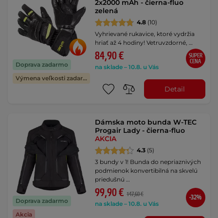
2x2000 mAh - čierna-fluo
zelená
4.8
(10)
Vyhrievané rukavice, ktoré vydržia
hriať až 4 hodiny! Vetruvzdorné, …
84,90 €
SUPER
CENA
Doprava zadarmo
na sklade – 10.8. u Vás
Výmena veľkosti zadarmo
Detail
Dámska moto bunda W-TEC
Progair Lady - čierna-fluo
AKCIA
4.3
(5)
3 bundy v 1! Bunda do nepriaznivých
podmienok konvertibilná na skvelú
priedušnú …
99,90 €
147,60 €
-32%
Doprava zadarmo
na sklade – 10.8. u Vás
Akcia