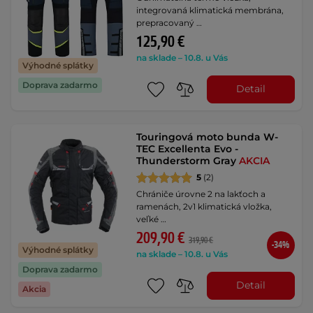
integrovaná klimatická membrána,
prepracovaný …
125,90 €
na sklade – 10.8. u Vás
Výhodné splátky
Doprava zadarmo
Detail
Touringová moto bunda W-
TEC Excellenta Evo -
Thunderstorm Gray
AKCIA
5
(2)
Chrániče úrovne 2 na lakťoch a
ramenách, 2v1 klimatická vložka,
veľké …
209,90 €
319,90 €
-34%
Výhodné splátky
na sklade – 10.8. u Vás
Doprava zadarmo
Detail
Akcia