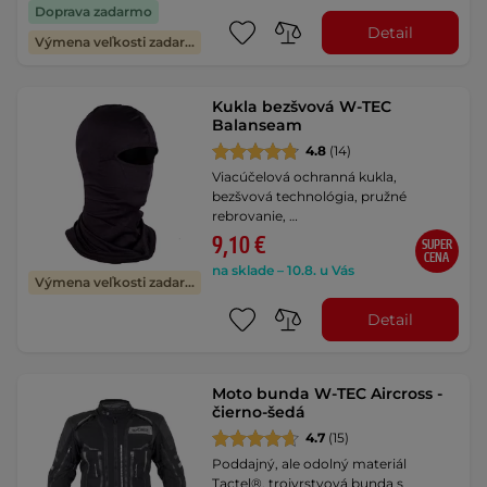
Doprava zadarmo
Detail
Výmena veľkosti zadarmo
Kukla bezšvová W-TEC
Balanseam
4.8
(14)
Viacúčelová ochranná kukla,
bezšvová technológia, pružné
rebrovanie, …
9,10 €
SUPER
CENA
na sklade – 10.8. u Vás
Výmena veľkosti zadarmo
Detail
Moto bunda W-TEC Aircross -
čierno-šedá
4.7
(15)
Poddajný, ale odolný materiál
Tactel®, trojvrstvová bunda s