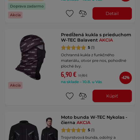
Doprava zadarmo
Detail
Akcia
Predĺžená kukla s prieduchom
W-TEC Balavent
AKCIA
5
(1)
Ochranná kukla z funkčného
materiálu, otvor pre nos, pohodlné
ploché švy.
6,90 €
11,90 €
-42%
na sklade – 10.8. u Vás
Akcia
Kúpiť
Moto bunda W-TEC Nykolas -
čierna
AKCIA
5
(1)
Trojvrstvová bunda, odolný a