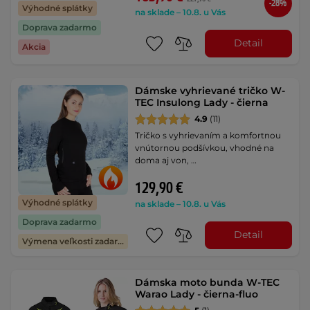
-28%
Výhodné splátky
na sklade – 10.8. u Vás
Doprava zadarmo
Detail
Akcia
Dámske vyhrievané tričko W-
TEC Insulong Lady - čierna
4.9
(11)
Tričko s vyhrievaním a komfortnou
vnútornou podšívkou, vhodné na
doma aj von, …
129,90 €
Výhodné splátky
na sklade – 10.8. u Vás
Doprava zadarmo
Detail
Výmena veľkosti zadarmo
Dámska moto bunda W-TEC
Warao Lady - čierna-fluo