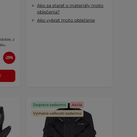
Ako sa starať o materiály moto
oblečenia?
Ako vybrať moto oblečenie
dobie, z
álu.
-25%
l
Doprava zadarmo
Akcia
Výmena veľkosti zadarmo