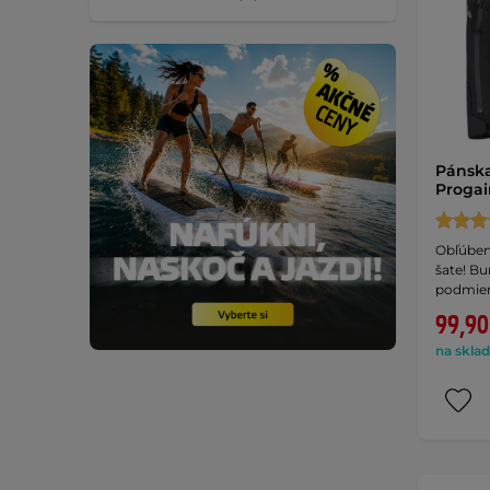
Pánsk
Progair
Obľúben
šate! B
podmie
99,90
na sklad