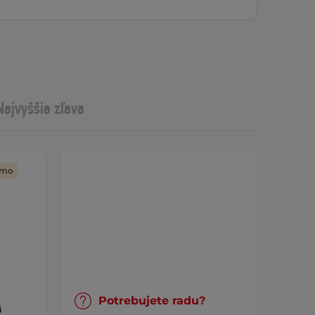
Najvyššia zľava
rmo
Potrebujete radu?