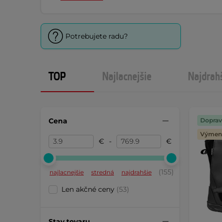
Potrebujete radu?
TOP
Najlacnejšie
Najdrah
Cena
Doprav
Výmena
€
-
€
(155)
najlacnejšie
stredná
najdrahšie
Len akčné ceny
(53)
Stav tovaru