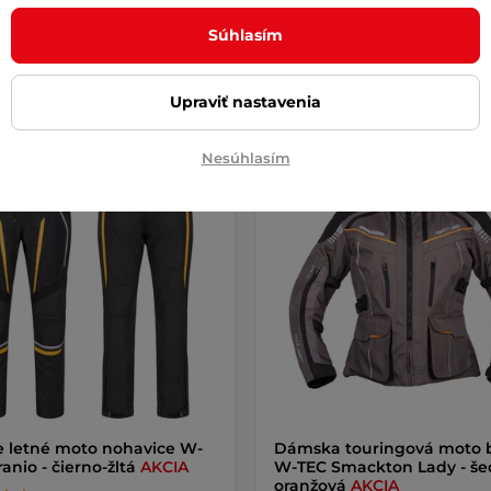
e – 11.8. u Vás
na sklade – 11.8. u Vás
Súhlasím
Detail
Detai
Upraviť nastavenia
Nesúhlasím
a zadarmo
Akcia
Výhodné splátky
Doprava za
 veľkosti zadarmo
Akcia
 letné moto nohavice W-
Dámska touringová moto
anio - čierno-žltá
AKCIA
W-TEC Smackton Lady - še
oranžová
AKCIA