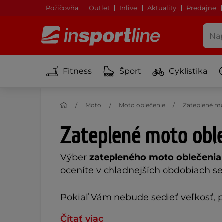
Požičovňa
Outlet
Inlive
Aktuality
Predajne
Fitness
Šport
Cyklistika
Moto
Moto oblečenie
Zateplené mo
Zateplené moto obl
Výber
zatepleného moto oblečenia
oceníte v chladnejších obdobiach sez
Pokiaľ Vám nebude sedieť veľkosť, p
Čítať viac