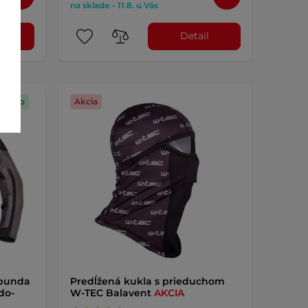
na sklade – 11.8. u Vás
l
Detail
darmo
Akcia
 bunda
Predĺžená kukla s prieduchom
do-
W-TEC Balavent
AKCIA