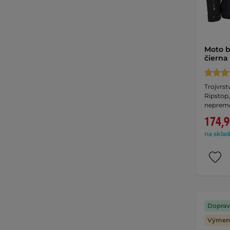
Moto b
čierna
Trojvrst
Ripstop,
neprem
174,9
na sklad
Doprav
Výmena