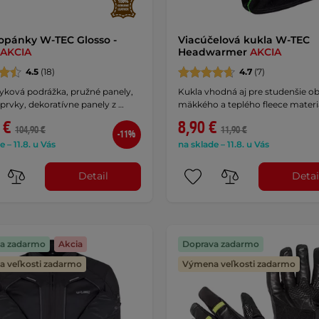
opánky W-TEC Glosso -
Viacúčelová kukla W-TEC
AKCIA
Headwarmer
AKCIA
4.5
(18)
4.7
(7)
yková podrážka, pružné panely,
Kukla vhodná aj pre studenšie ob
 prvky, dekoratívne panely z …
mäkkého a teplého fleece materi
 €
8,90 €
104,90 €
11,90 €
-11%
e – 11.8. u Vás
na sklade – 11.8. u Vás
Detail
Detai
a zadarmo
Akcia
Doprava zadarmo
 veľkosti zadarmo
Výmena veľkosti zadarmo