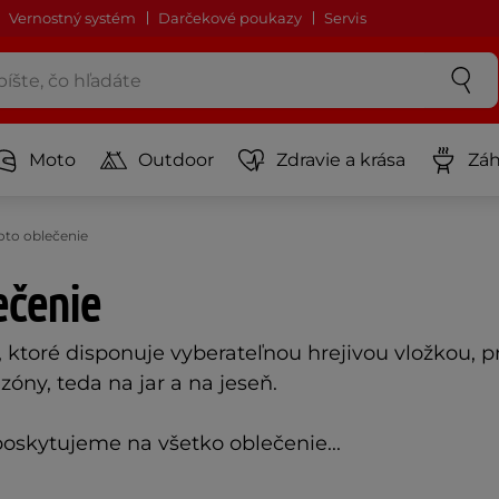
Vernostný systém
Darčekové poukazy
Servis
Moto
Outdoor
Zdravie a krása
Záh
to oblečenie
ečenie
, ktoré disponuje vyberateľnou hrejivou vložkou, 
óny, teda na jar a na jeseň.
oskytujeme na všetko oblečenie...