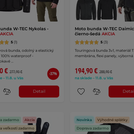
unda W-TEC Nykolas -
Moto bunda W-TEC Daimic
AKCIA
čierno-šedá
AKCIA
5
(1)
5
(3)
vová bunda, odolný a elastický
Touringová bunda 3v1, materiál T
 100% waterproof -
membrána, flexi panely, výborná
okavé …
0 €
194,90 €
277,90 €
288,90 €
-37%
e – 11.8. u Vás
na sklade – 11.8. u Vás
Detail
Detai
a zadarmo
Akcia
Novinka
Výhodné splátky
 veľkosti zadarmo
Doprava zadarmo