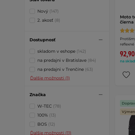
Nový
(147)
Moto t
2. akosť
(8)
čierna
Protišm
Dostupnosť
reflexné
skladom v eshope
(142)
92,90
na predajni v Bratislave
(84)
na sklad
na predajni v Trenčíne
(63)
Ďalšie možnosti (1)
Značka
Doprav
W-TEC
(78)
Výmena
100%
(13)
BOS
(12)
Ďalšie možnosti (11)