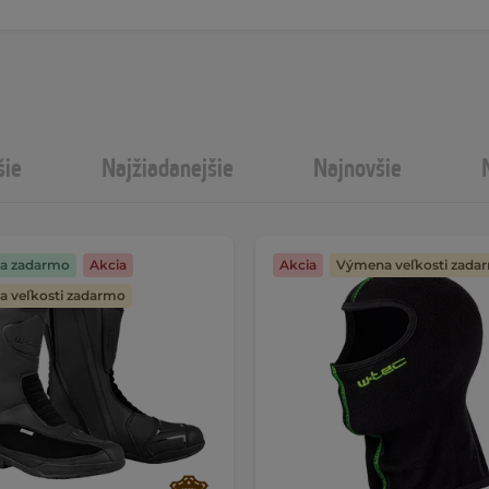
šie
Najžiadanejšie
Najnovšie
a zadarmo
Akcia
Akcia
Výmena veľkosti zada
 veľkosti zadarmo