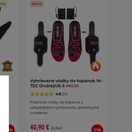
rmo
Akcia
mo -
Vyhrievané vložky do topánok W-
TEC Ondrejnik II
AKCIA
4.8
(21)
ácia
Praktické vložky do topánok s
ektor …
celoplošným vyhrievaním, jednoduché
ovládanie, …
40,90 €
51,90 €
-34%
-21%