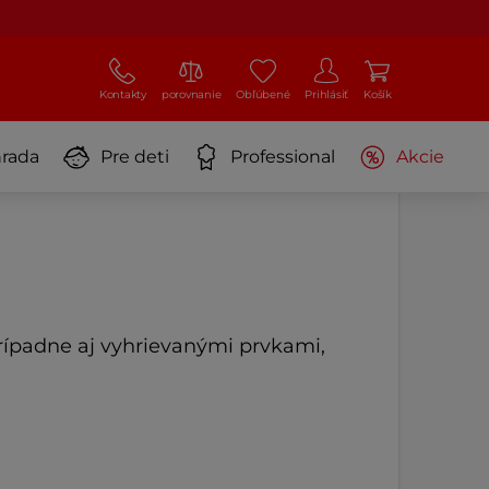
Kontakty
porovnanie
Obľúbené
Prihlásiť
Košík
rada
Pre deti
Professional
Akcie
prípadne aj vyhrievanými prvkami,