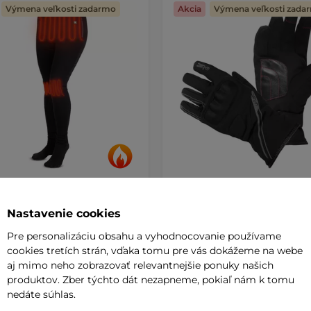
Výmena veľkosti zadarmo
Akcia
Výmena veľkosti zada
e vyhrievané nohavice W-
Moto rukavice W-TEC Turis
supants Lady - čierna
čierna
AKCIA
Nastavenie cookies
4.5
(5)
5
(5)
Pre personalizáciu obsahu a vyhodnocovanie používame
Zateplené rukavice, výborná izol
cookies tretích strán, vďaka tomu pre vás dokážeme na webe
e s vyhrievaním a komfortnou
proti chladu, polyuretánový prot
aj mimo neho zobrazovať relevantnejšie ponuky našich
ou podšívkou, vhodné na doma
produktov. Zber týchto dát nezapneme, pokiaľ nám k tomu
nedáte súhlas.
 €
36,90 €
115,90 €
55,90 €
-40%