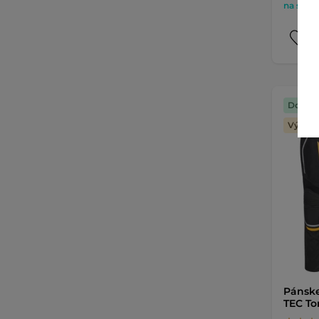
na sklad
Doprav
Výmena
Pánske
TEC Tor