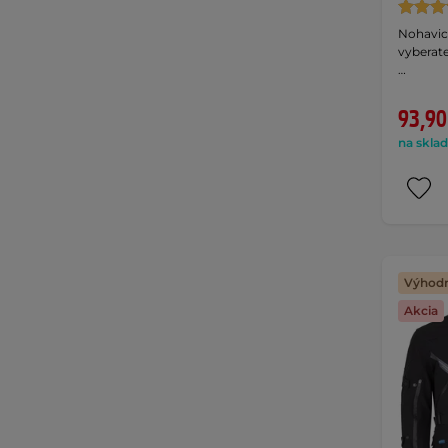
Nohavic
vyberat
…
93,90
na sklad
Výhodn
Akcia