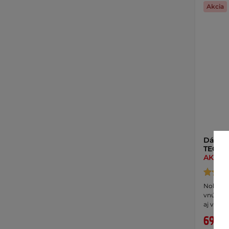
Akcia
Dámsk
TEC In
AKCIA
Nohavic
vnútorn
aj von, …
69,90