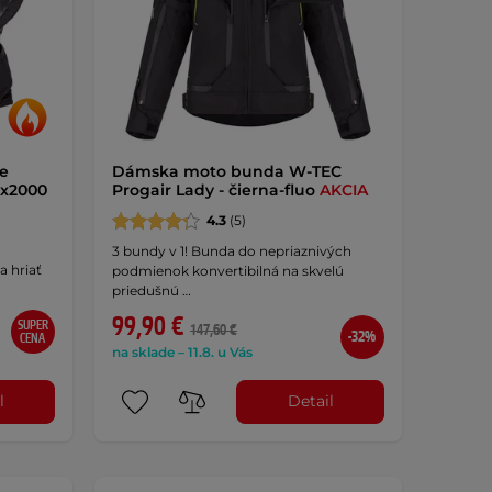
ke
Dámska moto bunda W-TEC
2x2000
Progair Lady - čierna-fluo
AKCIA
4.3
(5)
3 bundy v 1! Bunda do nepriaznivých
a hriať
podmienok konvertibilná na skvelú
priedušnú …
99,90 €
SUPER
147,60 €
-32%
CENA
na sklade – 11.8. u Vás
l
Detail