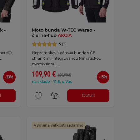
k -
Moto bunda W-TEC Warao -
čierna-fluo
AKCIA
5
(3)
actel®,
Nepremokavá pánska bunda s CE
 …
chráničmi, integrovanou klimatickou
membránou, …
109,90 €
129,90 €
-33%
-15%
na sklade – 11.8. u Vás
l
Detail
Výmena veľkosti zadarmo