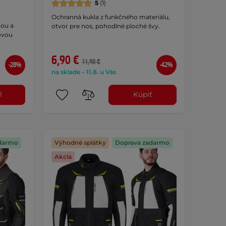
5
(1)
Ochranná kukla z funkčného materiálu,
nou a
otvor pre nos, pohodlné ploché švy.
ovou
6,90 €
11,90 €
-28%
-42%
na sklade – 11.8. u Vás
l
Kúpiť
darmo
Výhodné splátky
Doprava zadarmo
Akcia