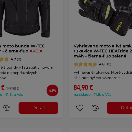
a moto bunda W-TEC
Vyhrievané moto a lyžiars
 - čierna-fluo
AKCIA
rukavice W-TEC HEATride 
mAh - čierna-fluo zelená
4.7
(9)
4.8
(10)
é 3 bundy v 1 sú späť v novom
Vyhrievané rukavice, ktoré vydrži
unda do nepriaznivých
až 4 hodiny! Vetruvzdorné, …
nok …
 €
84,90 €
149,90 €
-33%
e – 11.8. u Vás
na sklade – 11.8. u Vás
Detail
Detai