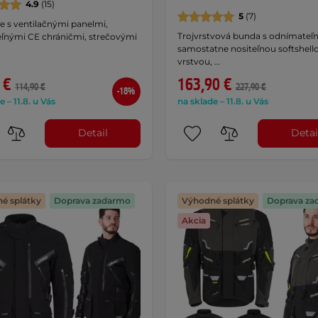
4.9
(15)
5
(7)
e s ventilačnými panelmi,
Trojvrstvová bunda s odnímateľ
eľnými CE chráničmi, strečovými
samostatne nositeľnou softshell
vrstvou, …
 €
163,90 €
114,90 €
227,90 €
-18%
e – 11.8. u Vás
na sklade – 11.8. u Vás
Detail
Detai
é splátky
Doprava zadarmo
Výhodné splátky
Doprava za
Akcia