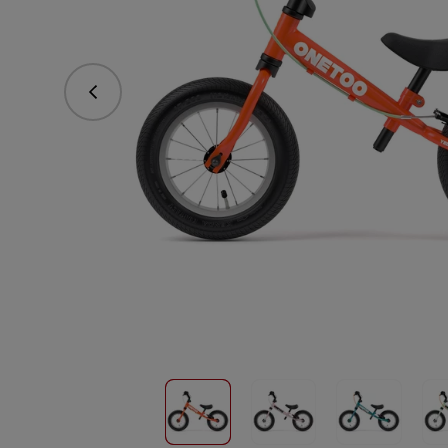
Predchádzajúce