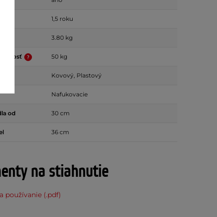
é od
1,5 roku
3.80 kg
nosnosť
50 kg
Kovový, Plastový
Nafukovacie
la od
30 cm
el
36 cm
nty na stiahnutie
 používanie (.pdf)