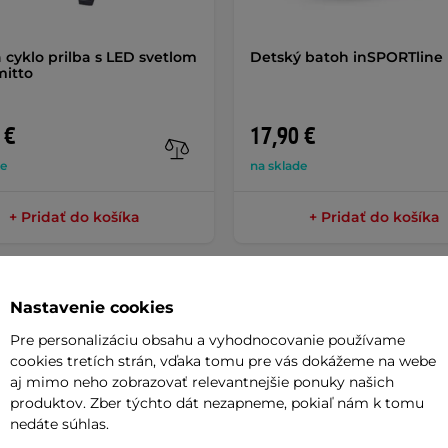
 cyklo prilba s LED svetlom
Detský batoh inSPORTline
mitto
 €
17,90 €
de
na sklade
+ Pridať do košíka
+ Pridať do košíka
Nastavenie cookies
Pre personalizáciu obsahu a vyhodnocovanie používame
cookies tretích strán, vďaka tomu pre vás dokážeme na webe
Parame
aj mimo neho zobrazovať relevantnejšie ponuky našich
produktov. Zber týchto dát nezapneme, pokiaľ nám k tomu
nedáte súhlas.
OneToo
je jednotka, pri ktorej sa všetko
Brzda