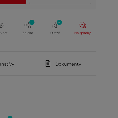
ovnať
Zdielať
Strážiť
Na splátky
rnatívy
Dokumenty