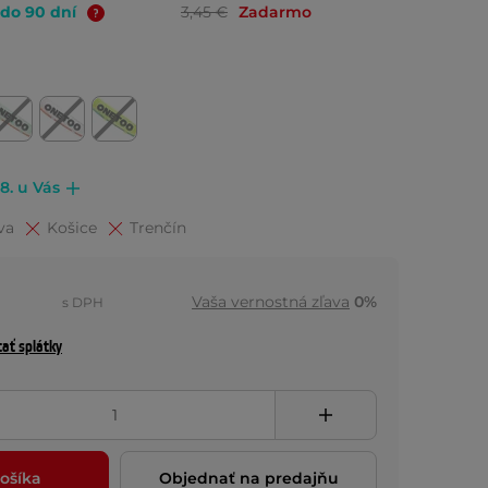
 do 90 dní
3,45 €
Zadarmo
.8. u Vás
va
Košice
Trenčín
Vaša vernostná zľava
0%
s DPH
tať splátky
ošíka
Objednať na predajňu