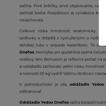
začína. Prvé krôčiky, prvé objavovanie, celá 
začínali bratia Pospíšilovci aj vynálezca bicy
nezachovala.
Celkovo nízka hmotnosť, anatomicky tv
sedlovky a držadlá s vystuženými a rozšír
detskej ruky v prípade karambolu. To sú 
OneToo
. Nechýba ani spoľahlivá zadná čeľusť
oceľový rám. Bonusom je reflexná potlač na pre
si odrážadlo zachovalo veľmi nízku hmotnosť 3
a nosnosti 50 kg vydrží Vášmu drobcovi naozaj
V jednoduchosti je sila,
odrážadlo Yedo
odštartovať.
Odrážadlo Yedoo OneToo
spĺňa bezpečnost