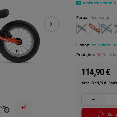
Možnosť vrátenia
Farba:
Redorange
Nasledujúce
E-shop:
na sklade - 11
Predajne:
Bratisla
114,90 €
alebo 13 × 9,97 €
Spočí
+4
Do k