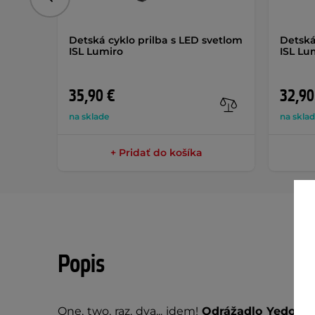
Predchádzajúce
Detská cyklo prilba s LED svetlom
Detská
ISL Lumiro
ISL Lu
35,90 €
32,90
na sklade
na skla
+ Pridať do košíka
Popis
One, two, raz, dva... idem!
Odrážadlo Yedoo 