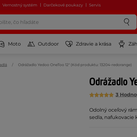
Vernostný systém
Darčekové poukazy
Servis
Moto
Outdoor
Zdravie a krása
Záh
adlá
Odrážadlo Yedoo OneToo 12" (Kód produktu: 13204-redorange)
Odrážadlo Y
3 Hodno
Odolný oceľový rám,
sedla, nafukovacie 