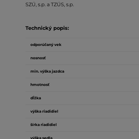
SZÚ, s.p. a TZÚS, s.p.
Technický popis:
odporúčaný vek
nosnosť
min. výška jazdca
hmotnosť
dĺžka
výška riadidiel
šírka riadidiel
výška sedla