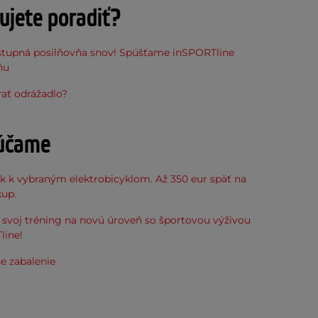
ujete poradiť?
stupná posilňovňa snov! Spúšťame inSPORTline
ňu
ať odrážadlo?
účame
k k vybraným elektrobicyklom. Až 350 eur späť na
kup.
svoj tréning na novú úroveň so športovou výživou
line!
e zabalenie