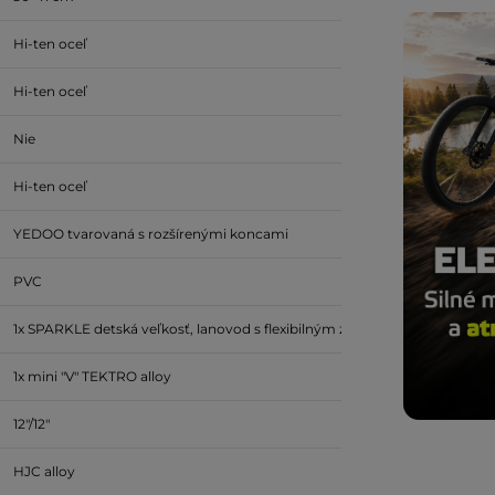
Hi-ten oceľ
Hi-ten oceľ
Nie
Hi-ten oceľ
YEDOO tvarovaná s rozšírenými koncami
PVC
1x SPARKLE detská veľkosť, lanovod s flexibilným zakončením
1x mini "V" TEKTRO alloy
12"/12"
HJC alloy