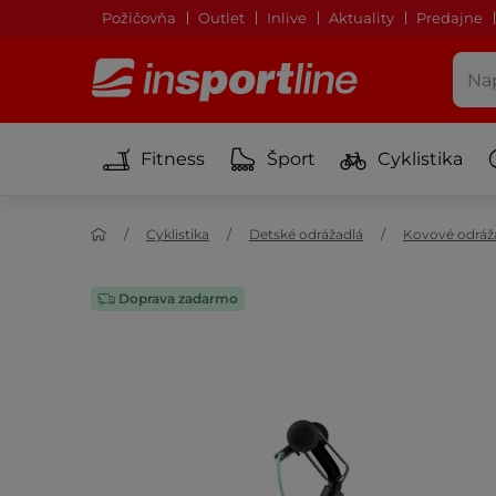
Požičovňa
Outlet
Inlive
Aktuality
Predajne
Fitness
Šport
Cyklistika
Cyklistika
Detské odrážadlá
Kovové odráž
Doprava zadarmo