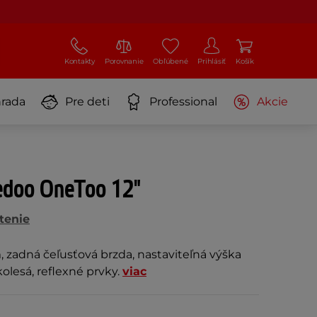
Kontakty
Porovnanie
Obľúbené
Prihlásiť
Košík
rada
Pre deti
Professional
Akcie
edoo OneToo 12"
tenie
 zadná čeľusťová brzda, nastaviteľná výška
kolesá, reflexné prvky.
viac