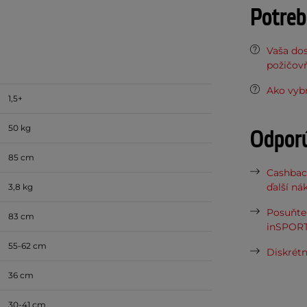
Potreb
Vaša do
požičov
Ako vybr
1,5+
50 kg
Odpor
85 cm
Cashbac
ďalší ná
3,8 kg
Posuňte 
83 cm
inSPORT
55-62 cm
Diskrétn
36 cm
30-41 cm