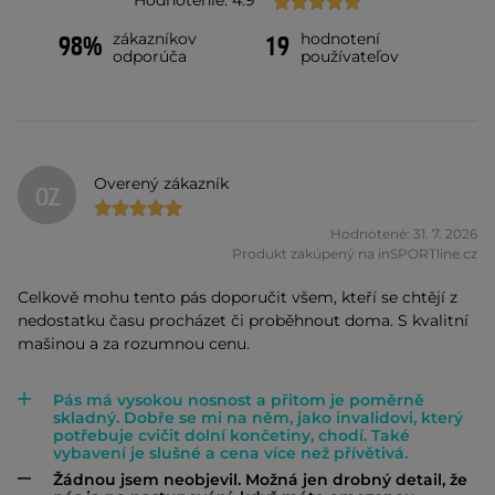
Hodnotenie: 4.9
zákazníkov
hodnotení
98%
19
odporúča
používateľov
Overený zákazník
OZ
Hodnotené: 31. 7. 2026
Produkt zakúpený na inSPORTline.cz
Celkově mohu tento pás doporučit všem, kteří se chtějí z
nedostatku času procházet či proběhnout doma. S kvalitní
mašinou a za rozumnou cenu.
Pás má vysokou nosnost a přitom je poměrně
skladný. Dobře se mi na něm, jako invalidovi, který
potřebuje cvičit dolní končetiny, chodí. Také
vybavení je slušné a cena více než přívětivá.
Žádnou jsem neobjevil. Možná jen drobný detail, že