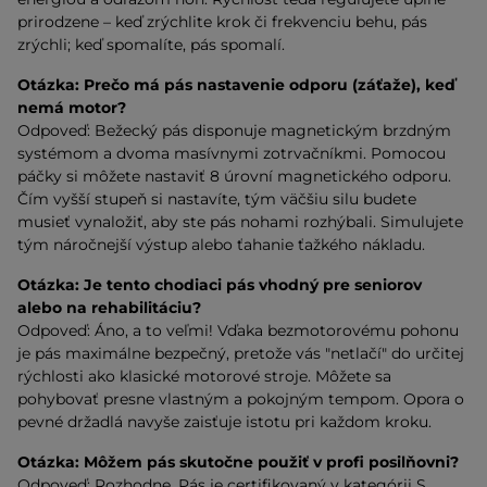
prirodzene – keď zrýchlite krok či frekvenciu behu, pás
zrýchli; keď spomalíte, pás spomalí.
Otázka:
Prečo má pás nastavenie odporu (záťaže), keď
nemá motor?
Odpoveď: Bežecký pás disponuje magnetickým brzdným
systémom a dvoma masívnymi zotrvačníkmi. Pomocou
páčky si môžete nastaviť 8 úrovní magnetického odporu.
Čím vyšší stupeň si nastavíte, tým väčšiu silu budete
musieť vynaložiť, aby ste pás nohami rozhýbali. Simulujete
tým náročnejší výstup alebo ťahanie ťažkého nákladu.
Otázka:
Je tento chodiaci pás vhodný pre seniorov
alebo na rehabilitáciu?
Odpoveď: Áno, a to veľmi! Vďaka bezmotorovému pohonu
je pás maximálne bezpečný, pretože vás "netlačí" do určitej
rýchlosti ako klasické motorové stroje. Môžete sa
pohybovať presne vlastným a pokojným tempom. Opora o
pevné držadlá navyše zaisťuje istotu pri každom kroku.
Otázka:
Môžem pás skutočne použiť v profi posilňovni?
Odpoveď: Rozhodne. Pás je certifikovaný v kategórii S