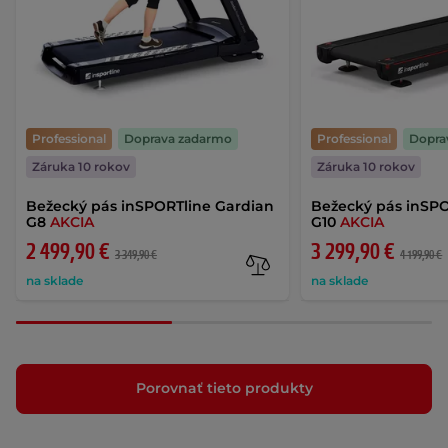
Professional
Doprava zadarmo
Professional
Dopra
Záruka 10 rokov
Záruka 10 rokov
Bežecký pás inSPORTline Gardian
Bežecký pás inSPO
G8
AKCIA
G10
AKCIA
2 499,90 €
3 299,90 €
3 349,90 €
4 199,90 €
na sklade
na sklade
Porovnať tieto produkty