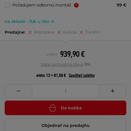
Požadujem odbornú montáž
99 €
na sklade - 11.8. u Vás
Predajne:
Bratislava
Košice
Trenčín
939,90 €
s DPH
Vaša vernostná zľava
0%
alebo 13 × 81,58 €
Spočítať splátky
Do košíka
Objednať na predajňu