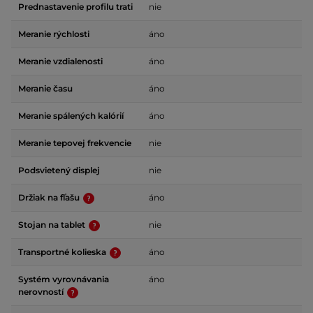
Prednastavenie profilu trati
nie
Meranie rýchlosti
áno
Meranie vzdialenosti
áno
Meranie času
áno
Meranie spálených kalórií
áno
Meranie tepovej frekvencie
nie
Podsvietený displej
nie
Držiak na fľašu
áno
Stojan na tablet
nie
Transportné kolieska
áno
Systém vyrovnávania
áno
nerovností