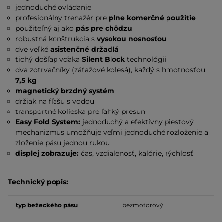
jednoduché ovládanie
profesionálny trenažér pre
plne komerčné použitie
použiteľný aj ako
pás pre chôdzu
robustná konštrukcia s
vysokou nosnosťou
dve veľké
asistenčné držadlá
tichý došľap vďaka
Silent Block
technológii
dva zotrvačníky (záťažové kolesá), každý s hmotnosťou
7,5 kg
magnetický brzdný systém
držiak na fľašu s vodou
transportné kolieska pre ľahký presun
Easy Fold System:
jednoduchý a efektívny piestový
mechanizmus umožňuje veľmi jednoduché rozloženie a
zloženie pásu jednou rukou
displej zobrazuje:
čas, vzdialenosť, kalórie, rýchlosť
Technický popis:
typ bežeckého pásu
bezmotorový