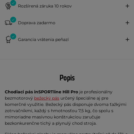
Rozšírená záruka 10 rokov
Doprava zadarmo
Garancia vrátenia peňazí
Popis
Chodiaci pás inSPORTline Hill Pro
je profesionálny
bezmotorový
bežecký pás
určený špeciálne aj pre
komerčné využitie. Bežecký pás disponuje dvoma ťažkými
zotrvačníkmi, každý s hmotnosťou 7,5 kg, čo spolu s
mimoriadne masívnou konštrukciou zaručuje
bezkonkurenčne tichý a plynulý chod stroja.