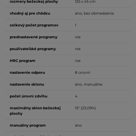
rozmery bežeckej plochy
125 x 45 cm
vhodný aj pre chôdzu
áno, bez obmedzenia
celkový počet programov
1
prednastavené programy
nie
používateľské programy
nie
HRC program
nie
nastavenie odporu
8 úrovní
nastavenie sklonu
áno, manuálne
počet úrovní zdvihu
4
maximálny sklon bežeckej
13° (23,09%)
plochy
manuálny program
áno