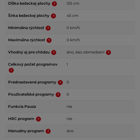
Dĺžka bežeckej plochy
125 cm
Šírka bežeckej plochy
45 cm
Minimálna rýchlosť
0 km/h
Maximálna rýchlosť
0 km/h
Vhodný aj pre chôdzu
áno, bez obmedzení
Celkový počet programov
1
Prednastavené programy
0
Používateľské programy
0
Funkcia Pauza
nie
HRC program
nie
Manuálny program
áno