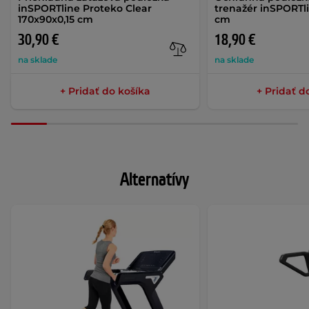
inSPORTline Proteko Clear
trenažér inSPORTl
170x90x0,15 cm
cm
30,90 €
18,90 €
na sklade
na sklade
+ Pridať do košíka
+ Pridať d
Alternatívy