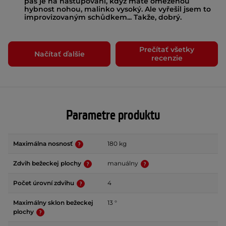
pás je na nastupování, když máte omezenou
hybnost nohou, malinko vysoký. Ale vyřešil jsem to
improvizovaným schůdkem... Takže, dobrý.
Prečítať všetky
Načítať ďalšie
recenzie
Parametre produktu
Maximálna nosnosť
180 kg
Zdvih bežeckej plochy
manuálny
Počet úrovní zdvihu
4
Maximálny sklon bežeckej
13 °
plochy