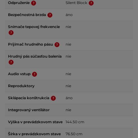
Odpruženie
Silent Block
Bezpečnostná brzda
áno
Snímače tepovej frekvencie
nie
Prijímač hrudného pásu
nie
Hrudný pás súčasťou balenia
nie
Audio vstup
nie
Reproduktory
nie
Sklápacia konštrukcia
áno
Integrovaný ventilátor
nie
Výška v prevádzkovom stave
144.50 cm
Šírka v prevádzkovom stave
76.50 cm