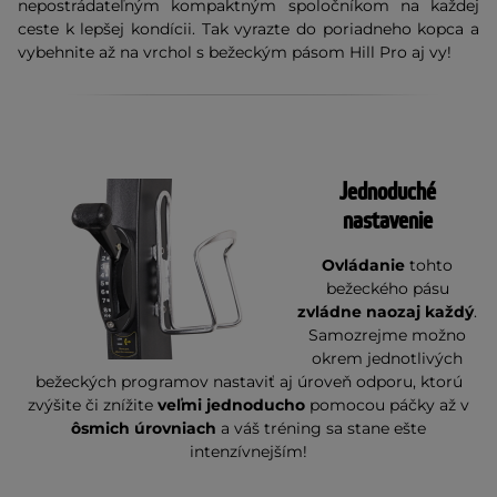
nepostrádateľným kompaktným spoločníkom na každej
ceste k lepšej kondícii. Tak vyrazte do poriadneho kopca a
vybehnite až na vrchol s bežeckým pásom Hill Pro aj vy!
Jednoduché
nastavenie
Ovládanie
tohto
bežeckého pásu
zvládne naozaj každý
.
Samozrejme možno
okrem jednotlivých
bežeckých programov nastaviť aj úroveň odporu, ktorú
zvýšite či znížite
veľmi jednoducho
pomocou páčky až v
ôsmich úrovniach
a váš tréning sa stane ešte
intenzívnejším!