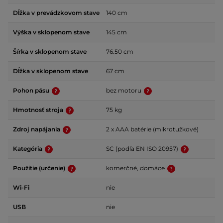
Dĺžka v prevádzkovom stave
140 cm
Výška v sklopenom stave
145 cm
Šírka v sklopenom stave
76.50 cm
Dĺžka v sklopenom stave
67 cm
Pohon pásu
bez motoru
Hmotnosť stroja
75 kg
Zdroj napájania
2 x AAA batérie (mikrotužkové)
Kategória
SC (podľa EN ISO 20957)
Použitie (určenie)
komerčné, domáce
Wi-Fi
nie
USB
nie