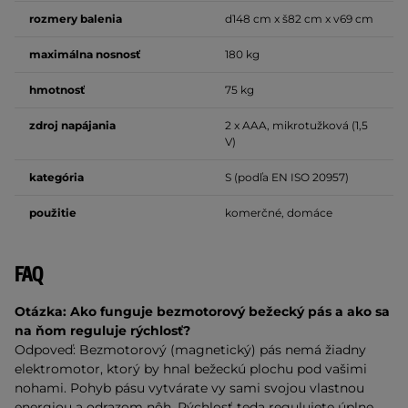
rozmery balenia
d148 cm x š82 cm x v69 cm
maximálna nosnosť
180 kg
hmotnosť
75 kg
zdroj napájania
2 x AAA, mikrotužková (1,5
V)
kategória
S (podľa EN ISO 20957)
použitie
komerčné, domáce
FAQ
Otázka: Ako funguje bezmotorový bežecký pás a ako sa
na ňom reguluje rýchlosť?
Odpoveď: Bezmotorový (magnetický) pás nemá žiadny
elektromotor, ktorý by hnal bežeckú plochu pod vašimi
nohami. Pohyb pásu vytvárate vy sami svojou vlastnou
energiou a odrazom nôh. Rýchlosť teda regulujete úplne