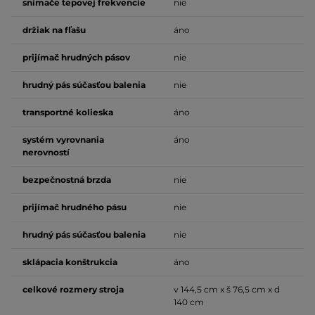
snímače tepovej frekvencie
nie
držiak na fľašu
áno
prijímač hrudných pásov
nie
hrudný pás súčasťou balenia
nie
transportné kolieska
áno
systém vyrovnania
áno
nerovností
bezpečnostná brzda
nie
prijímač hrudného pásu
nie
hrudný pás súčasťou balenia
nie
sklápacia konštrukcia
áno
celkové rozmery stroja
v 144,5 cm x š 76,5 cm x d
140 cm