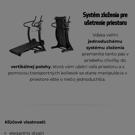
Systém zloženia pre
ušetrenie priestoru
Vďaka veľmi
jednoduchému
systému zloženia
premeníte tento pás v
priebehu chvíľky do
vertikálnej polohy
, ktorá vám ušetrí veľa priestoru a s
pomocou transportných koliesok sa stane manipulácia v
priestore ešte o niečo jednoduchšia.
Kľúčové vlastnosti:
elegantný dizajn