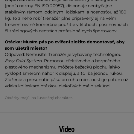
(podľa normy EN ISO 20957), disponuje neobyčajne
stabilným rámom, odolnými ložiskami a nosnosťou až 180
kg. To z neho robí trenažér plne pripravený aj na veľmi
frekventované komerčné použitie v kluboch, posilňovniach
či tréningových centrách profesionálnych športovcov.
Otázka:
Musím pás po cvičení zložito demontovať, aby
som ušetril miesto?
Odpoveď: Nemusíte. Trenažér je vybavený technológiou
Easy Fold System
. Pomocou efektívneho a bezpečného
piestového mechanizmu môžete bežeckú plochu ľahko
vyklopiť smerom nahor k displeju, a to iba jednou rukou.
Zloženie a presunutie pásu do rohu miestnosti je potom už
vďaka kolieskam otázkou niekoľkých málo sekúnd.
Obrázky majú iba ilustračný charakter.
Video