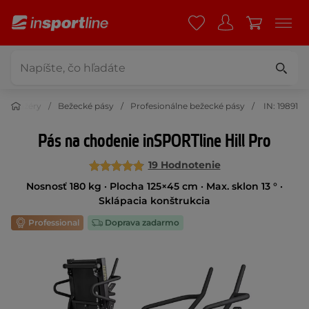
Trenažéry
Bežecké pásy
Profesionálne bežecké pásy
IN: 19891
Pás na chodenie inSPORTline Hill Pro
19 Hodnotenie
Nosnosť 180 kg · Plocha 125×45 cm · Max. sklon 13 ° ·
Sklápacia konštrukcia
Professional
Doprava zadarmo