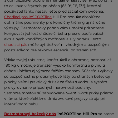
Sklon bežeckej plochy je manuálne nastaviteľný až do 13°, a
to celkovo v štyroch polohách (8°, 9°, 11°, 13°), ktoré si
používateľ ľahko nastaví ešte pred začiatkom cvičenia.
Chodiaci pás inSPORTline
Hill Pro ponúka absolútne
optimálne podmienky pre kondičný tréning aj náročné
výstupy. Bezmotorový pohon vám umožní prirodzene
korigovať rýchlosť chôdze či behu presne podľa vašich
aktuálnych kondičných možností a sily odrazu. Tento
chodiaci pás
môže byť tiež veľmi vhodným a bezpečným
prostriedkom pre rekonvalescenciu po zraneniach.
Vďaka svojej robustnej konštrukcii a ohromnej nosnosti až
180 kg umožňuje trenažér vysoko komfortnú a plynulú
chôdzu ľahším aj výrazne ťažším osobám. Súčasťou výbavy
sú bezpečnostné protišmykové lišty po stranách bežeckej
plochy, veľmi praktický držiak na fľašu s vodou a systém
pre vyrovnanie prípadných nerovností podlahy.
Samozrejmosťou sú zabudované
Silent Block
prvky priamo
v ráme, ktoré efektívne tlmia zvukové prejavy stroja pri
intenzívnom behu.
Bezmotorový bežecký pás
inSPORTline Hill Pro
sa stane