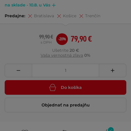
na sklade - 10.8. u Vás
Predajne:
Bratislava
Košice
Trenčín
99,90 €
79,90 €
-20%
s DPH
Ušetríte
20 €
Vaša vernostná zľava
0%
Do košíka
Objednať na predajňu