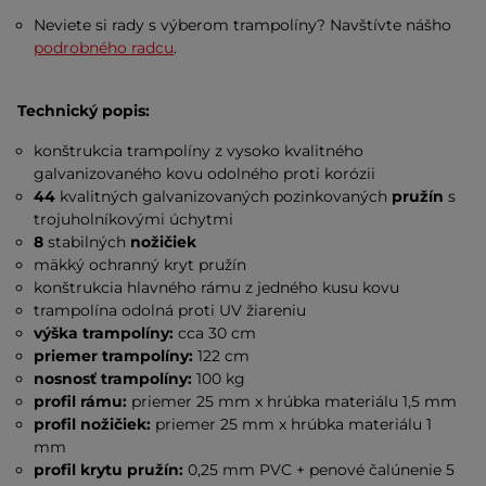
Neviete si rady s výberom trampolíny? Navštívte nášho
podrobného radcu
.
Technický popis:
konštrukcia trampolíny z vysoko kvalitného
galvanizovaného kovu odolného proti korózii
44
kvalitných galvanizovaných pozinkovaných
pružín
s
trojuholníkovými úchytmi
8
stabilných
nožičiek
mäkký ochranný kryt pružín
konštrukcia hlavného rámu z jedného kusu kovu
trampolína odolná proti UV žiareniu
výška trampolíny:
cca 30 cm
priemer trampolíny:
122 cm
nosnosť trampolíny:
100 kg
profil rámu:
priemer 25 mm x hrúbka materiálu 1,5 mm
profil nožičiek:
priemer 25 mm x hrúbka materiálu 1
mm
profil krytu pružín:
0,25 mm PVC + penové čalúnenie 5