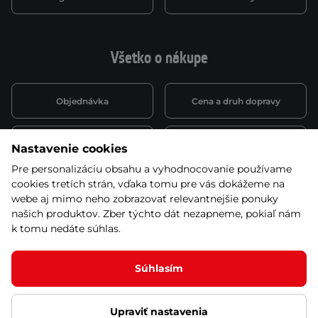
Všetko o nákupe
Objednávka
Cena a druh dopravy
Spôsob platby
Vernostný systém
Nastavenie cookies
Pre personalizáciu obsahu a vyhodnocovanie používame
cookies tretích strán, vďaka tomu pre vás dokážeme na
Montáž a servis
Reklamácie a záruka
webe aj mimo neho zobrazovať relevantnejšie ponuky
našich produktov. Zber týchto dát nezapneme, pokiaľ nám
k tomu nedáte súhlas.
Kariéra
Obchodné podmienky
Súhlasím
Upraviť nastavenia
© 2026 Stores inSPORTline SK, s.r.o. Všetky práva vyhradené