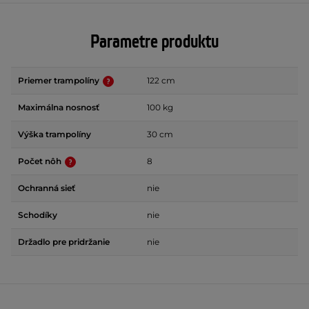
Parametre produktu
Priemer trampolíny
122 cm
Maximálna nosnosť
100 kg
Výška trampolíny
30 cm
Počet nôh
8
Ochranná sieť
nie
Schodíky
nie
Držadlo pre pridržanie
nie