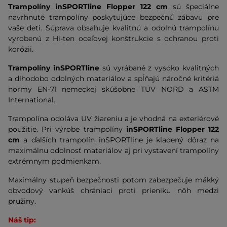
Trampolíny inSPORTline Flopper 122 cm
sú špeciálne
navrhnuté trampolíny poskytujúce bezpečnú zábavu pre
vaše deti. Súprava obsahuje kvalitnú a odolnú trampolínu
vyrobenú z Hi-ten oceľovej konštrukcie s ochranou proti
korózii.
Trampolíny inSPORTline
sú vyrábané z vysoko kvalitných
a dlhodobo odolných materiálov a spĺňajú náročné kritériá
normy EN-71 nemeckej skúšobne TÜV NORD a ASTM
International.
Trampolína odoláva UV žiareniu a je vhodná na exteriérové
použitie. Pri výrobe trampolíny
inSPORTline Flopper 122
cm
a ďalších trampolín inSPORTline je kladený dôraz na
maximálnu odolnosť materiálov aj pri vystavení trampolíny
extrémnym podmienkam.
Maximálny stupeň bezpečnosti potom zabezpečuje mäkký
obvodový vankúš chrániaci proti prieniku nôh medzi
pružiny.
Náš tip: