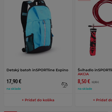
Detský batoh inSPORTline Expino
Švihadlo inSPORT
AKCIA
17,90 €
8,50 €
10,90 €
na sklade
na sklade
+ Pridať do košíka
+ Pridať d