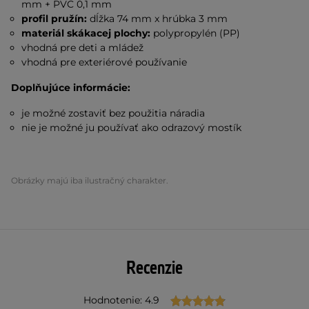
mm + PVC 0,1 mm
profil pružín:
dĺžka 74 mm x hrúbka 3 mm
materiál skákacej plochy:
polypropylén (PP)
vhodná pre deti a mládež
vhodná pre exteriérové používanie
Doplňujúce informácie:
je možné zostaviť bez použitia náradia
nie je možné ju používať ako odrazový mostík
Obrázky majú iba ilustračný charakter.
Recenzie
Hodnotenie: 4.9