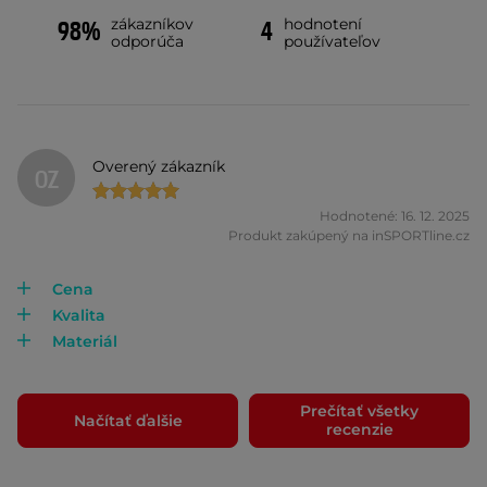
zákazníkov
hodnotení
98%
4
odporúča
používateľov
Overený zákazník
OZ
Hodnotené: 16. 12. 2025
Produkt zakúpený na inSPORTline.cz
Cena
Kvalita
Materiál
Prečítať všetky
Načítať ďalšie
recenzie