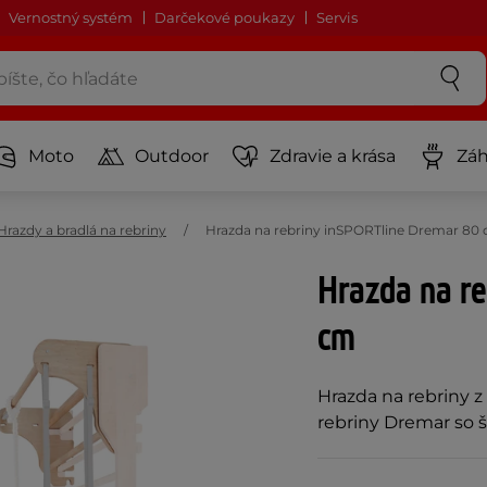
Vernostný systém
Darčekové poukazy
Servis
Moto
Outdoor
Zdravie a krása
Záh
Hrazdy a bradlá na rebriny
Hrazda na rebriny inSPORTline Dremar 80
Hrazda na r
cm
Hrazda na rebriny 
rebriny Dremar so 