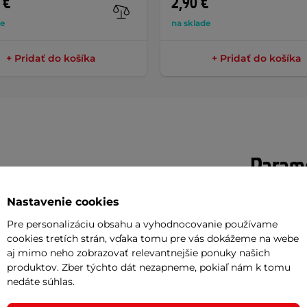
 €
2,90 €
de
na sklade
+ Pridať do košíka
+ Pridať do košíka
Parame
Nastavenie cookies
u 80 cm,
hrazda inSPORTline Dremar
Maximálna 
Pre personalizáciu obsahu a vyhodnocovanie používame
rtoár! Vďaka tomuto doplnku skvele
cookies tretích strán, vďaka tomu pre vás dokážeme na webe
Kategória p
aj mimo neho zobrazovať relevantnejšie ponuky našich
redníctvom zhybov a príťahov. Cviky si
produktov. Zber týchto dát nezapneme, pokiaľ nám k tomu
Typ hrazdy
pásov
, ktoré poskytujú odpor a znižujú
nedáte súhlas.
né cviky aj pre úplných začiatočníkov.
Materiál