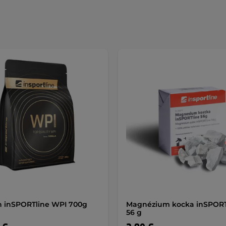
n inSPORTline WPI 700g
Magnézium kocka inSPORT
56 g