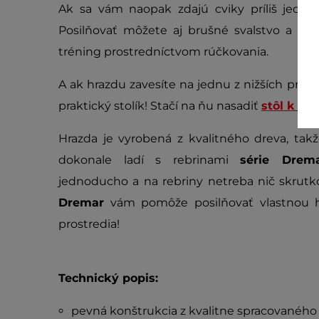
Ak sa vám naopak zdajú cviky príliš jedn
Posilňovať môžete aj brušné svalstvo a pr
tréning prostredníctvom rúčkovania.
A ak hrazdu zavesíte na jednu z nižších priečo
praktický stolík! Stačí na ňu nasadiť
stôl k r
Hrazda je vyrobená z kvalitného dreva, tak
dokonale ladí s rebrinami
série Drema
jednoducho a na rebriny netreba nič skrutk
Dremar
vám pomôže posilňovať vlastnou 
prostredia!
Technický popis:
pevná konštrukcia z kvalitne spracovanéh