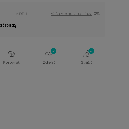
Vaša vernostná zľava
0%
s DPH
tať splátky
Porovnať
Zdielať
Strážiť