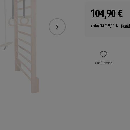
104,90 €
alebo 13 × 9,11 €
Spočí
Nasledujúce
Obľúbené