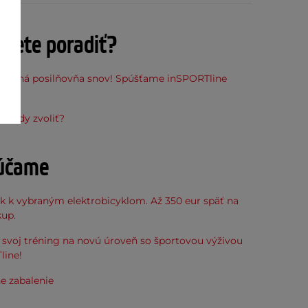
ujete poradiť?
stupná posilňovňa snov! Spúšťame inSPORTline
ňu
hrazdy zvoliť?
účame
k k vybraným elektrobicyklom. Až 350 eur späť na
kup.
svoj tréning na novú úroveň so športovou výživou
line!
e zabalenie