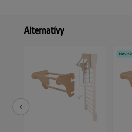
Alternatívy
Novink
Predchádzajúce