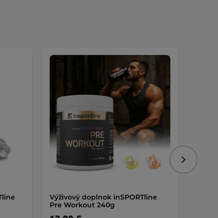
Nasledujú
line
Výživový doplnok inSPORTline
Popru
Pre Workout 240g
inSPO