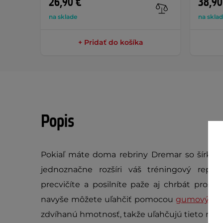
26,90 €
38,90
na sklade
na skla
+ Pridať do košíka
Popis
Pokiaľ máte doma rebriny Dremar so šírko
jednoznačne rozšíri váš tréningový repe
precvičíte a posilníte paže aj chrbát prost
navyše môžete uľahčiť pomocou
gumových 
zdvíhanú hmotnosť, takže uľahčujú tieto nároč