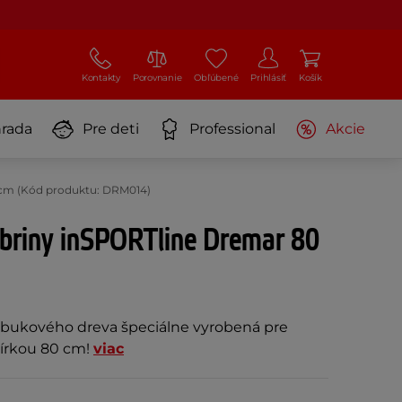
Kontakty
Porovnanie
Obľúbené
Prihlásiť
Košík
rada
Pre deti
Professional
Akcie
 cm (Kód produktu: DRM014)
ebriny inSPORTline Dremar 80
z bukového dreva špeciálne vyrobená pre
šírkou 80 cm!
viac