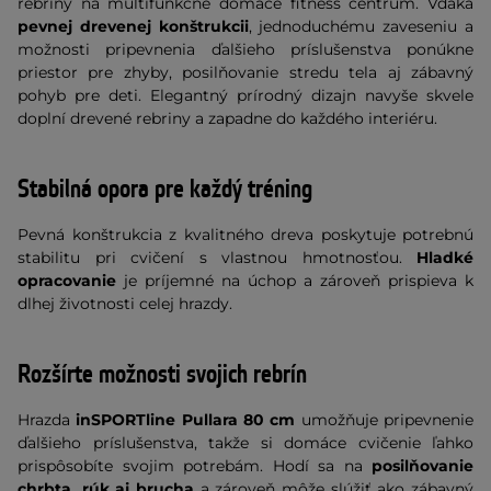
rebriny na multifunkčné domáce fitness centrum. Vďaka
pevnej drevenej konštrukcii
, jednoduchému zaveseniu a
možnosti pripevnenia ďalšieho príslušenstva ponúkne
priestor pre zhyby, posilňovanie stredu tela aj zábavný
pohyb pre deti. Elegantný prírodný dizajn navyše skvele
doplní drevené rebriny a zapadne do každého interiéru.
Stabilná opora pre každý tréning
Pevná konštrukcia z kvalitného dreva poskytuje potrebnú
stabilitu pri cvičení s vlastnou hmotnosťou.
Hladké
opracovanie
je príjemné na úchop a zároveň prispieva k
dlhej životnosti celej hrazdy.
Rozšírte možnosti svojich rebrín
Hrazda
inSPORTline Pullara 80 cm
umožňuje pripevnenie
ďalšieho príslušenstva, takže si domáce cvičenie ľahko
prispôsobíte svojim potrebám. Hodí sa na
posilňovanie
chrbta, rúk aj brucha
a zároveň môže slúžiť ako zábavný