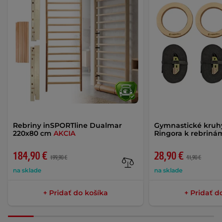
Rebriny inSPORTline Dualmar
Gymnastické kruh
220x80 cm
AKCIA
Ringora k rebrin
184,90 €
28,90 €
199,90 €
41,90 €
na sklade
na sklade
+ Pridať do košíka
+ Pridať d