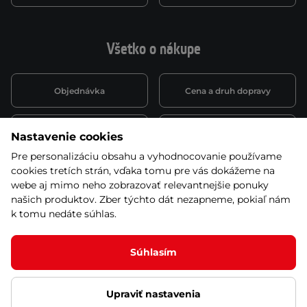
Všetko o nákupe
Objednávka
Cena a druh dopravy
Spôsob platby
Vernostný systém
Nastavenie cookies
Pre personalizáciu obsahu a vyhodnocovanie používame
cookies tretích strán, vďaka tomu pre vás dokážeme na
Montáž a servis
Reklamácie a záruka
webe aj mimo neho zobrazovať relevantnejšie ponuky
našich produktov. Zber týchto dát nezapneme, pokiaľ nám
k tomu nedáte súhlas.
Kariéra
Obchodné podmienky
Súhlasím
Upraviť nastavenia
© 2026 Stores inSPORTline SK, s.r.o. Všetky práva vyhradené