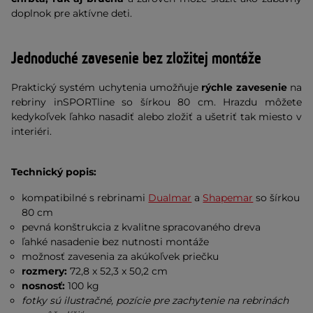
doplnok pre aktívne deti.
Jednoduché zavesenie bez zložitej montáže
Praktický systém uchytenia umožňuje
rýchle zavesenie
na
rebriny inSPORTline so šírkou 80 cm. Hrazdu môžete
kedykoľvek ľahko nasadiť alebo zložiť a ušetriť tak miesto v
interiéri.
Technický popis:
kompatibilné s rebrinami
Dualmar
a
Shapemar
so šírkou
80 cm
pevná konštrukcia z kvalitne spracovaného dreva
ľahké nasadenie bez nutnosti montáže
možnosť zavesenia za akúkoľvek priečku
rozmery:
72,8 x 52,3 x 50,2 cm
nosnosť:
100 kg
fotky sú ilustračné, pozície pre zachytenie na rebrinách