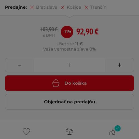
Predajne:
Bratislava
Košice
Trenčín
103,90 €
92,90 €
-11%
s DPH
Ušetríte
11 €
Vaša vernostná zľava
0%
Do košíka
Objednať na predajňu