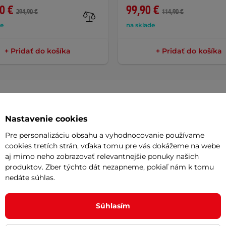
0 €
99,90 €
294,90 €
114,90 €
de
na sklade
+ Pridať do košíka
+ Pridať do košíka
Nastavenie cookies
Dokume
Pre personalizáciu obsahu a vyhodnocovanie používame
cookies tretích strán, vďaka tomu pre vás dokážeme na webe
Návod na
aj mimo neho zobrazovať relevantnejšie ponuky našich
nenápadný doplnok, ktorý ale dokáže
produktov. Zber týchto dát nezapneme, pokiaľ nám k tomu
nedáte súhlas.
ácu posilňovňu! Stačí ich
pripevniť k
Potreb
vené stabilné stanovište pre dipy,
Súhlasím
orkout s vlastnou hmotnosťou. Všetky
Vaša do
akže vás od cvičenia nebude zdržiavať