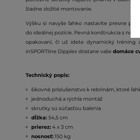
žiadne zložité montovanie.
Výšku si navyše ľahko nastavíte presne po
do ideálnej pozície. Pevná konštrukcia s nosn
opakovaní, či už idete dynamický tréning a
inSPORTline Dipplex dostane vaše
domáce cv
Technický popis:
šikovné príslušenstvo k rebrinám, ktoré ľa
jednoduchá a rýchla montáž
skrutky sú súčasťou balenia
dĺžka:
54,5 cm
prierez:
4 x 3 cm
nosnosť:
150 kg