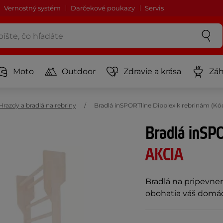
Vernostný systém
Darčekové poukazy
Servis
Moto
Outdoor
Zdravie a krása
Záh
Hrazdy a bradlá na rebriny
Bradlá inSPORTline Dipplex k rebrinám (Kó
Bradlá inSPO
AKCIA
Bradlá na pripevnen
obohatia váš domác