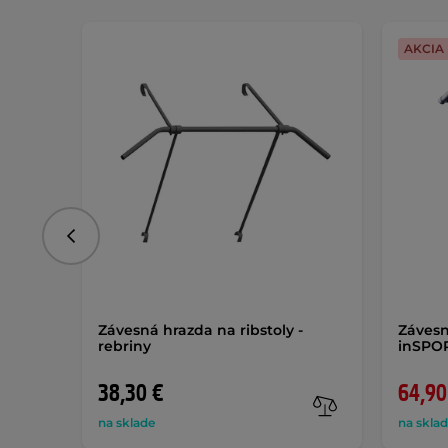
AKCIA
Predchádzajúce
Závesná hrazda na ribstoly -
Závesn
rebriny
inSPOR
38,30 €
64,90
na sklade
na skla