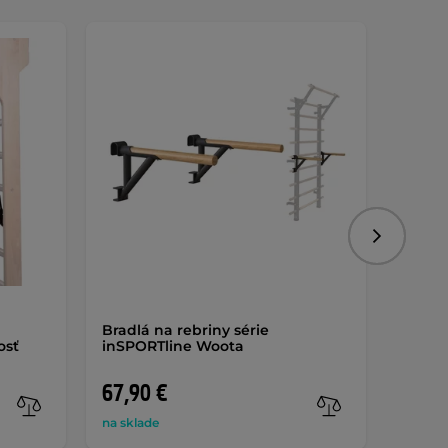
Dopra
Nasledujú
Bradlá na rebriny série
Bradlá
osť
inSPORTline Woota
67,90 €
83,9
na sklade
na skla