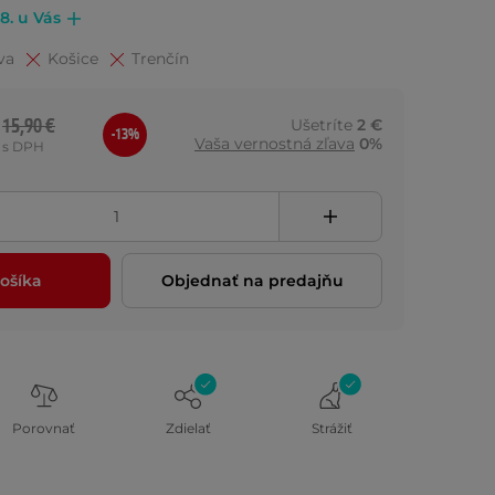
.8. u Vás
va
Košice
Trenčín
15,90 €
Ušetríte
2 €
-13%
Vaša vernostná zľava
0%
s DPH
ošíka
Objednať na predajňu
Porovnať
Zdielať
Strážiť