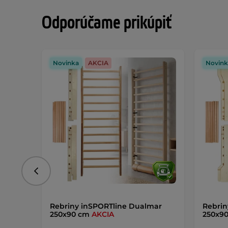
Odporúčame prikúpiť
Novinka
AKCIA
Novink
Predchádzajúce
Rebriny inSPORTline Dualmar
Rebrin
250x90 cm
AKCIA
250x9