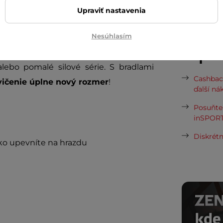
požičov
Upraviť nastavenia
Aký typ 
Nesúhlasím
dľa seba jednoducho zavesením hrazdy
Odpor
osťou až
150 kg
dodá istotu pri každom
lebo pomalé silové série. S bradlami
Cashbac
ičenie úplne nový rozmer
!
ďalší ná
Posuňte 
inSPORT
Diskrétn
hko upevníte na hrazdu