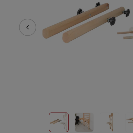
Predchádzajúce