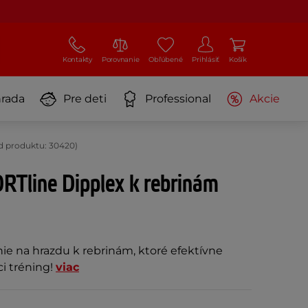
Kontakty
Porovnanie
Obľúbené
Prihlásiť
Košík
rada
Pre deti
Professional
Akcie
d produktu: 30420)
RTline Dipplex k rebrinám
ie na hrazdu k rebrinám, ktoré efektívne
i tréning!
viac