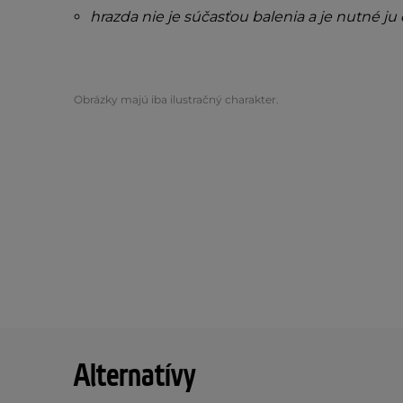
hrazda nie je súčasťou balenia a je nutné ju 
Obrázky majú iba ilustračný charakter.
Alternatívy