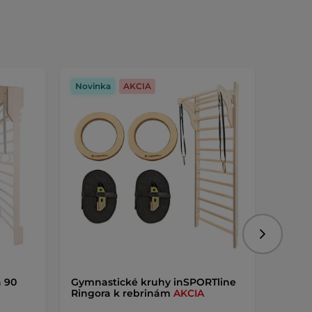
Novinka
AKCIA
Novin
Nasledujú
a 90
Gymnastické kruhy inSPORTline
Hojda
Ringora k rebrinám
AKCIA
rebri