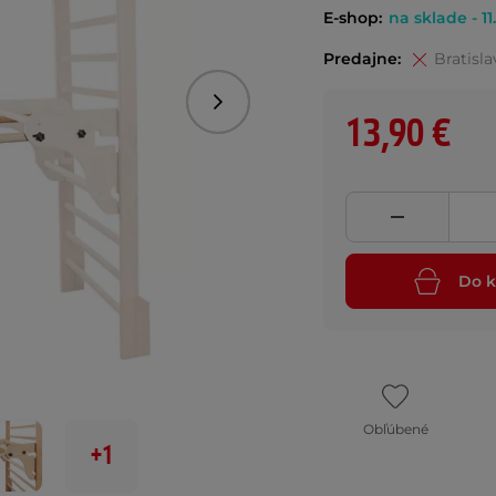
E-shop:
na sklade - 11
Predajne:
Bratisla
Nasledujúce
13,90 €
Do k
Obľúbené
+1