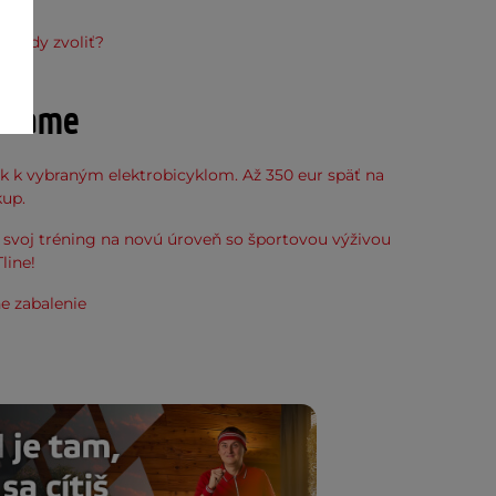
ňu
hrazdy zvoliť?
účame
k k vybraným elektrobicyklom. Až 350 eur späť na
kup.
svoj tréning na novú úroveň so športovou výživou
line!
e zabalenie