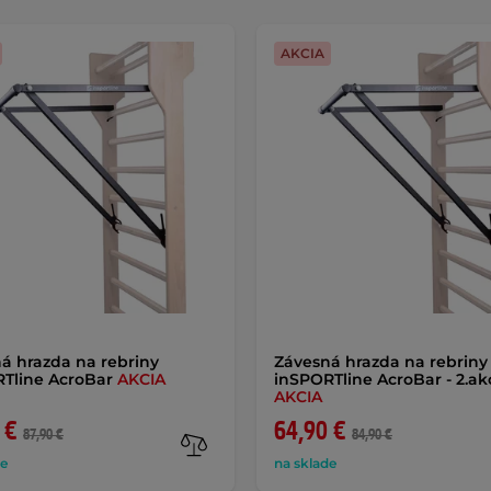
AKCIA
á hrazda na rebriny
Závesná hrazda na rebriny
Tline AcroBar
AKCIA
inSPORTline AcroBar - 2.ak
AKCIA
 €
64,90 €
87,90 €
84,90 €
de
na sklade