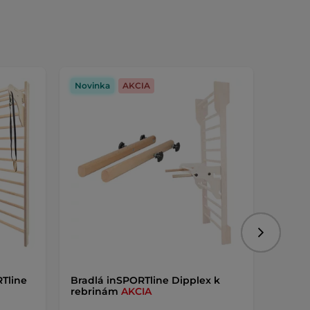
Novinka
AKCIA
Novin
Nasledujú
Tline
Bradlá inSPORTline Dipplex k
Hojda
rebrinám
AKCIA
rebri