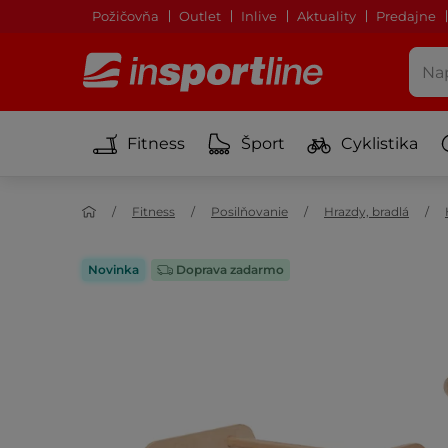
Požičovňa
Outlet
Inlive
Aktuality
Predajne
Fitness
Šport
Cyklistika
Fitness
Posilňovanie
Hrazdy, bradlá
Novinka
Doprava zadarmo