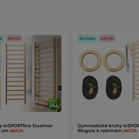
a
AKCIA
Novinka
AKCIA
y inSPORTline Dualmar
Gymnastické kruhy inSPOR
5 cm
AKCIA
Ringora k rebrinám
AKCIA