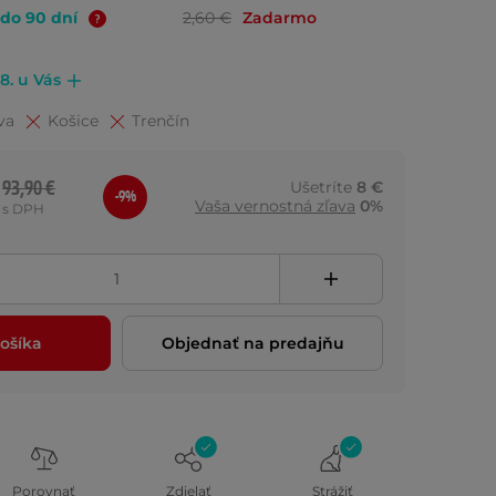
 do 90 dní
2,60 €
Zadarmo
.8. u Vás
va
Košice
Trenčín
93,90 €
Ušetríte
8 €
-9%
Vaša vernostná zľava
0%
s DPH
ošíka
Objednať na predajňu
Porovnať
Zdielať
Strážiť