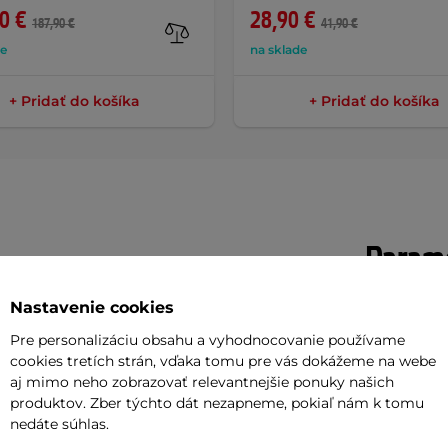
0 €
28,90 €
187,90 €
41,90 €
de
na sklade
+ Pridať do košíka
+ Pridať do košíka
Parame
Nastavenie cookies
í klasické rebriny na multifunkčné
Maximálna 
Pre personalizáciu obsahu a vyhodnocovanie používame
revenej konštrukcii
, jednoduchému
cookies tretích strán, vďaka tomu pre vás dokážeme na webe
Typ hrazdy
aj mimo neho zobrazovať relevantnejšie ponuky našich
 príslušenstva ponúkne priestor pre
produktov. Zber týchto dát nezapneme, pokiaľ nám k tomu
Materiál
hyb pre deti. Elegantný prírodný dizajn
nedáte súhlas.
ne do každého interiéru.