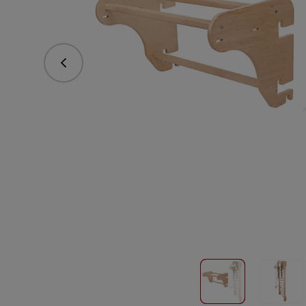
Predchádzajúce