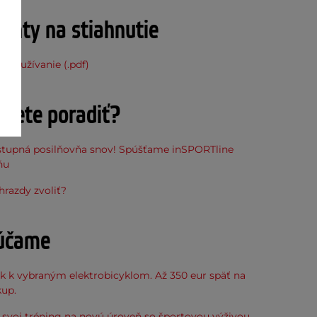
nty na stiahnutie
 používanie (.pdf)
ujete poradiť?
stupná posilňovňa snov! Spúšťame inSPORTline
ňu
hrazdy zvoliť?
účame
k k vybraným elektrobicyklom. Až 350 eur späť na
kup.
svoj tréning na novú úroveň so športovou výživou