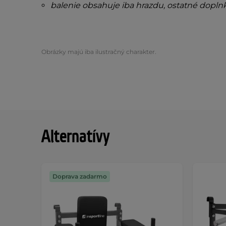
balenie obsahuje iba hrazdu, ostatné doplnk
Obrázky majú iba ilustračný charakter.
Alternatívy
Doprava zadarmo