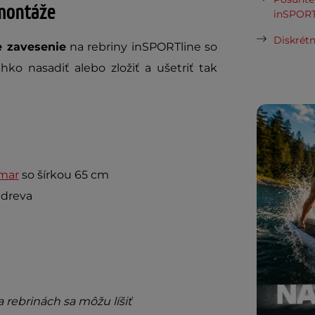
 montáže
inSPORT
Diskrétn
e zavesenie
na rebriny inSPORTline so
ko nasadiť alebo zložiť a ušetriť tak
mar
so šírkou 65 cm
 dreva
a rebrinách sa môžu líšiť