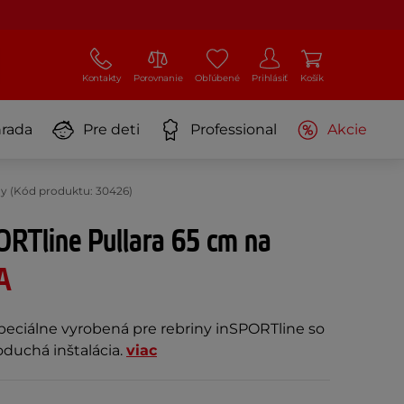
Kontakty
Porovnanie
Obľúbené
Prihlásiť
Košík
rada
Pre deti
Professional
Akcie
ny (Kód produktu: 30426)
ORTline Pullara 65 cm na
A
peciálne vyrobená pre rebriny inSPORTline so
oduchá inštalácia.
viac