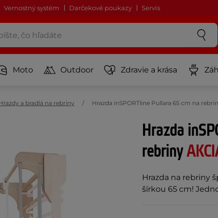
Vernostný systém
Darčekové poukazy
Servis
Moto
Outdoor
Zdravie a krása
Záh
Hrazdy a bradlá na rebriny
Hrazda inSPORTline Pullara 65 cm na rebri
Hrazda inSP
rebriny
AKCI
Hrazda na rebriny š
šírkou 65 cm! Jedn