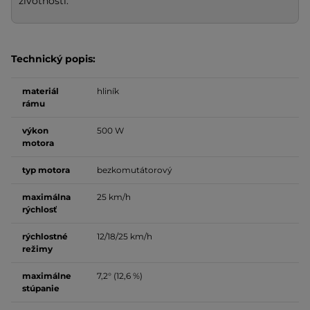
životnosti.
Technický popis:
materiál
hliník
rámu
výkon
500 W
motora
typ motora
bezkomutátorový
maximálna
25 km/h
rýchlosť
rýchlostné
12/18/25 km/h
režimy
maximálne
7,2° (12,6 %)
stúpanie