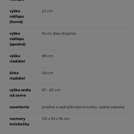
výška
22 cm
nášľapu
(horná)
výška
16 cm (bez stojana)
nášľapu
(spodná)
výška
89 cm
riadidiel
šírka
49 cm
riadidiel
výška sedla
67 - 83 cm
od zeme
osvetlenie
predné a zadné/brzdové svetlo, zadná odrazka
rozmery
122 x 59 x 95 cm
kolobežky