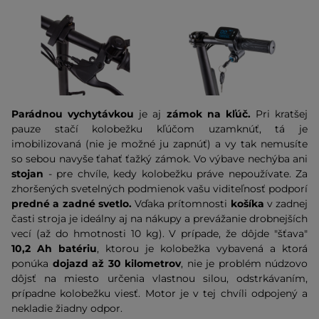
Parádnou vychytávkou
je aj
zámok na kľúč
.
Pri kratšej
pauze stačí kolobežku kľúčom uzamknúť, tá je
imobilizovaná (nie je možné ju zapnúť) a vy tak nemusíte
so sebou navyše ťahať ťažký zámok. Vo výbave nechýba ani
stojan
- pre chvíle, kedy kolobežku práve nepoužívate. Za
zhoršených svetelných podmienok vašu viditeľnosť podporí
predné a zadné svetlo.
Vďaka prítomnosti
košíka
v zadnej
časti stroja je ideálny aj na nákupy a prevážanie drobnejších
vecí (až do hmotnosti 10 kg). V prípade, že dôjde "šťava"
10,2 Ah batériu
, ktorou je kolobežka vybavená a ktorá
ponúka
dojazd až 30 kilometrov
, nie je problém núdzovo
dôjsť na miesto určenia vlastnou silou, odstrkávaním,
prípadne kolobežku viesť. Motor je v tej chvíli odpojený a
nekladie žiadny odpor.