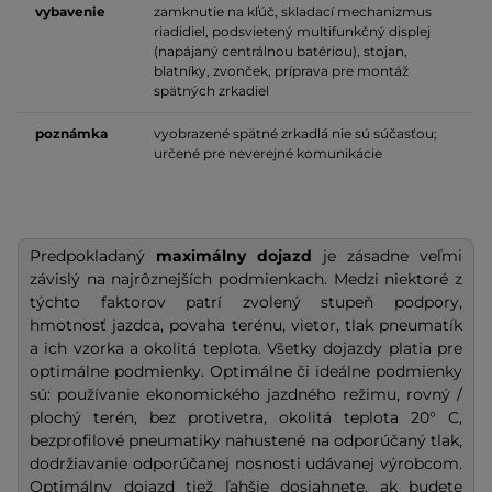
vybavenie
zamknutie na kľúč, skladací mechanizmus
riadidiel, podsvietený multifunkčný displej
(napájaný centrálnou batériou), stojan,
blatníky, zvonček, príprava pre montáž
spätných zrkadiel
poznámka
vyobrazené spätné zrkadlá nie sú súčasťou;
určené pre neverejné komunikácie
Predpokladaný
maximálny dojazd
je zásadne veľmi
závislý na najrôznejších podmienkach. Medzi niektoré z
týchto faktorov patrí zvolený stupeň podpory,
hmotnosť jazdca, povaha terénu, vietor, tlak pneumatík
a ich vzorka a okolitá teplota. Všetky dojazdy platia pre
optimálne podmienky. Optimálne či ideálne podmienky
sú: používanie ekonomického jazdného režimu, rovný /
plochý terén, bez protivetra, okolitá teplota 20° C,
bezprofilové pneumatiky nahustené na odporúčaný tlak,
dodržiavanie odporúčanej nosnosti udávanej výrobcom.
Optimálny dojazd tiež ľahšie dosiahnete, ak budete