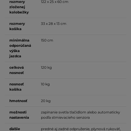
rozmery
122 x 25 x 60 cm
zloženej
kolobežky
rozmery
33 x 28 x 13 cm
košíka
minimálna
150 cm
odporúčaná
výška
jazdca
celková
120 kg
nosnosť
nosnosť
10 kg
košíka
hmotnosť
20 kg
možnosti
zapínanie svetla tlačidlom alebo automaticky
nastavenia
podľa stmievacieho senzora
ďalšie
predné aj zadné odpruženie, plynová rukoväť,