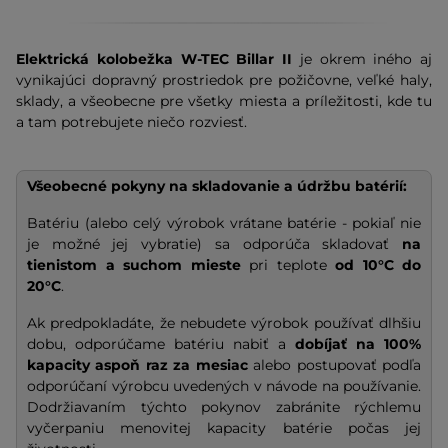
Elektrická kolobežka W-TEC Billar II
je okrem iného aj
vynikajúci dopravný prostriedok pre požičovne, veľké haly,
sklady, a všeobecne pre všetky miesta a príležitosti, kde tu
a tam potrebujete niečo rozviesť.
Všeobecné pokyny na skladovanie a údržbu batérií:
Batériu (alebo celý výrobok vrátane batérie - pokiaľ nie
je možné jej vybratie) sa odporúča skladovať
na
tienistom a suchom mieste
pri teplote
od 10°C do
20°C
.
Ak predpokladáte, že nebudete výrobok používať dlhšiu
dobu, odporúčame batériu nabiť a
dobíjať na
100%
kapacity
aspoň raz za mesiac
alebo postupovať podľa
odporúčaní výrobcu uvedených v návode na používanie.
Dodržiavaním týchto pokynov zabránite rýchlemu
vyčerpaniu menovitej kapacity batérie počas jej