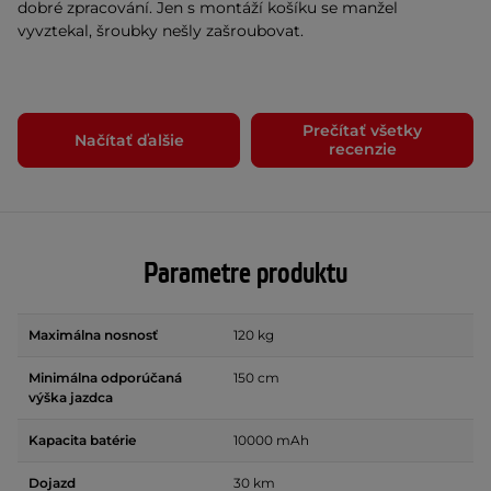
dobré zpracování. Jen s montáží košíku se manžel
vyvztekal, šroubky nešly zašroubovat.
Prečítať všetky
Načítať ďalšie
recenzie
Parametre produktu
Maximálna nosnosť
120 kg
Minimálna odporúčaná
150 cm
výška jazdca
Kapacita batérie
10000 mAh
Dojazd
30 km