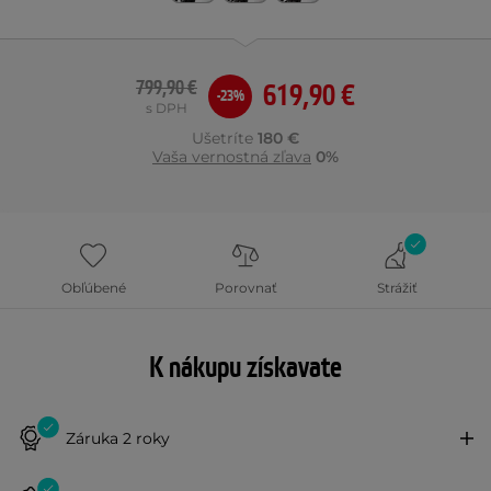
799,90 €
619,90 €
-23%
s DPH
Ušetríte
180 €
Vaša vernostná zľava
0%
Obľúbené
Porovnať
Strážiť
K nákupu získavate
Záruka 2 roky