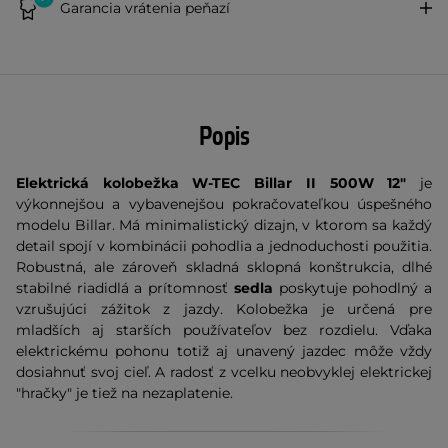
Garancia vrátenia peňazí
Popis
Elektrická kolobežka W-TEC Billar II 500W 12"
je
výkonnejšou a vybavenejšou pokračovateľkou úspešného
modelu Billar. Má minimalistický dizajn, v ktorom sa každý
detail spojí v kombinácii pohodlia a jednoduchosti použitia.
Robustná, ale zároveň skladná sklopná konštrukcia, dlhé
stabilné riadidlá a prítomnosť
sedla
poskytuje pohodlný a
vzrušujúci zážitok z jazdy. Kolobežka je určená pre
mladších aj starších používateľov bez rozdielu. Vďaka
elektrickému pohonu totiž aj unavený jazdec môže vždy
dosiahnuť svoj cieľ. A radosť z vcelku neobvyklej elektrickej
"hračky" je tiež na nezaplatenie.