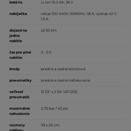
batéria
Li-ion 10,2 Ah, 36 V
nabíjačka
vstup 100-240V, 50/60Hz, 1,8 A, výstup 42 V,
1,5 A
dojazd na
až 30 km
jedno
nabitie
čas pre plné
3 - 5 h
nabitie
brzdy
predná a zadná kotúčová
pneumatiky
predná a zadná nafukovacia
veľkosť
12 1/2" x 2 1/4" (47-203)
pneumatík
maximálne
2,75 bar / 40 psi
nahustenie
rozmery
39 x 20 cm
nášľapu