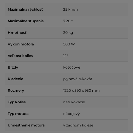
Maximálna rýchlosť
25 km/h
Maximálne stúpanie
7.20 °
Hmotnosť
20 kg
Výkon motora
500 W
Veľkosť kolies
12"
Brzdy
kotúčové
Riadenie
plynová rukoväť
Rozmery
1220 x 590 x 950 mm
Typ kolies
nafukovacie
Typ motora
nábojový
Umiestnenie motora
v zadnom kolese