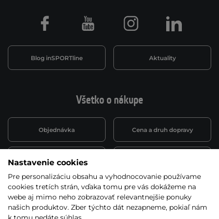
Facebook
Youtube
Instagram
LinkedIn
Blog inSPORTline
Aktuality
Všetko o nákupe
Objednávka
Cena a druh dopravy
Spôsob platby
Vernostný systém
Nastavenie cookies
Pre personalizáciu obsahu a vyhodnocovanie používame
cookies tretích strán, vďaka tomu pre vás dokážeme na
Montáž a servis
Reklamácie a záruka
webe aj mimo neho zobrazovať relevantnejšie ponuky
našich produktov. Zber týchto dát nezapneme, pokiaľ nám
k tomu nedáte súhlas.
Kariéra
Obchodné podmienky