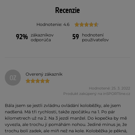
Recenzie
Hodnotenie: 4.6
zákazníkov
hodnotení
92%
59
odporúča
používateľov
Overený zákazník
OZ
Hodnotené: 25. 3. 2022
Produkt zakúpený na inSPORTline.cz
Bála jsem se jestli zvládnu ovládání koloběžky, ale jsem
nadšená. Má tři rychlosti, takže zpočátku na 1. Po pár
kilometrech už na 2. Na 3 jezdí manžel. Do kopečka by mě
vyvezla, ale trochu jí pomáhám nohou. Jediné mínus je, že
trochu bolí zadek, ale míň než na kole. Koloběžka je pěkná,