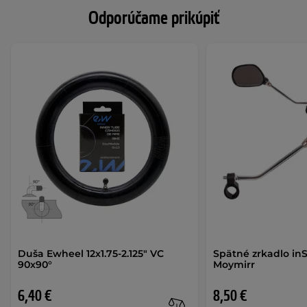
Odporúčame prikúpiť
Duša Ewheel 12x1.75-2.125" VC
Spätné zrkadlo in
90x90°
Moymirr
6,40 €
8,50 €