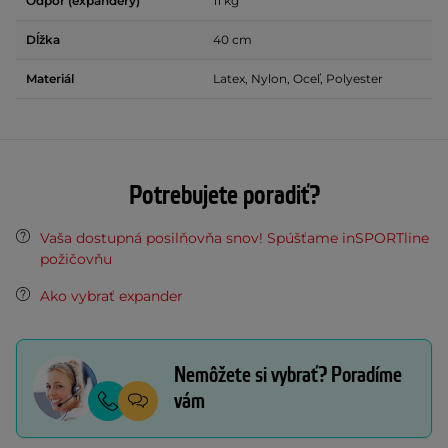
Odpor (expandéry)
11 kg
Dĺžka
40 cm
Materiál
Latex, Nylon, Oceľ, Polyester
Potrebujete poradiť?
Vaša dostupná posilňovňa snov! Spúšťame inSPORTline
požičovňu
Ako vybrať expander
Nemôžete si vybrať? Poradíme
vám