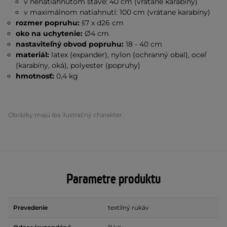
v nenatiahnutom stave: 40 cm (vrátane karabíny)
v maximálnom natiahnutí: 100 cm (vrátane karabíny)
rozmer popruhu:
š7 x d26 cm
oko na uchytenie:
Ø4 cm
nastaviteľný obvod popruhu:
18 - 40 cm
materiál:
latex (expander), nylon (ochranný obal), oceľ
(karabíny, oká), polyester (popruhy)
hmotnosť:
0,4 kg
Obrázky majú iba ilustračný charakter.
Parametre produktu
Prevedenie
textilný rukáv