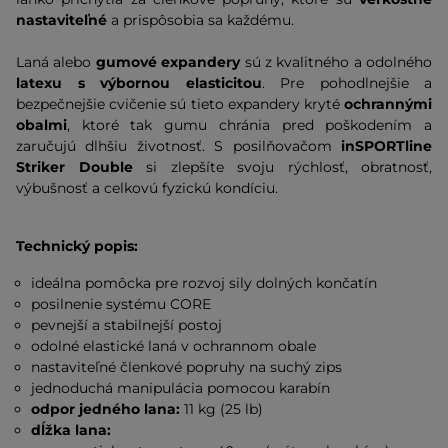
nastaviteľné
a prispôsobia sa každému.
Laná alebo
gumové expandery
sú z kvalitného a odolného
latexu s výbornou elasticitou
. Pre pohodlnejšie a
bezpečnejšie cvičenie sú tieto expandery kryté
ochrannými
obalmi
, ktoré tak gumu chránia pred poškodením a
zaručujú dlhšiu životnosť. S posilňovačom
inSPORTline
Striker Double
si zlepšíte svoju rýchlosť, obratnosť,
výbušnosť a celkovú fyzickú kondíciu.
Technický popis:
ideálna pomôcka pre rozvoj sily dolných končatín
posilnenie systému CORE
pevnejší a stabilnejší postoj
odolné elastické laná v ochrannom obale
nastaviteľné členkové popruhy na suchý zips
jednoduchá manipulácia pomocou karabín
odpor jedného lana:
11 kg (25 lb)
dĺžka lana: