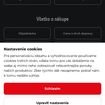
Všetko o nákupe
Objednávka
Cena a druh dopravy
Spôsob platby
Vernostný systém
Nastavenie cookies
Pre personalizáciu obsahu a vyhodnocovanie používame
cookies tretích strán, vďaka tomu pre vás dokážeme na
Montáž a servis
Reklamácie a záruka
webe aj mimo neho zobrazovať relevantnejšie ponuky
našich produktov. Zber týchto dát nezapneme, pokiaľ nám
k tomu nedáte súhlas.
Kariéra
Obchodné podmienky
Súhlasím
Upraviť nastavenia
© 2026 Stores inSPORTline SK, s.r.o. Všetky práva vyhradené