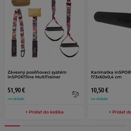
Závesný posilňovací systém
Karimatka inSPOR
inSPORTline MultiTrainer
173x60x0,4 cm
51,90 €
10,50 €
na sklade
na sklade
+ Pridať do košíka
+ Pridať d