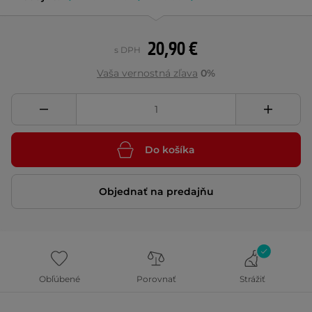
20,90 €
s DPH
Vaša vernostná zľava
0%
Do košíka
Objednať na predajňu
Obľúbené
Porovnať
Strážiť