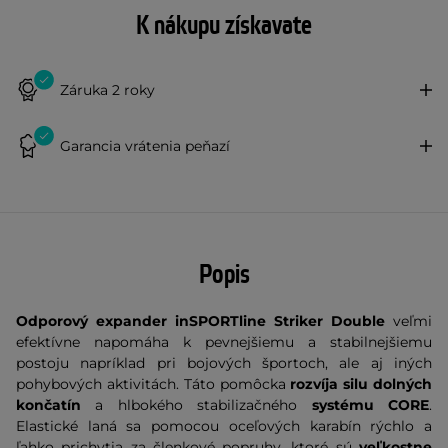
K nákupu získavate
Záruka 2 roky
Garancia vrátenia peňazí
Popis
Odporový expander inSPORTline Striker Double
veľmi
efektívne napomáha k pevnejšiemu a stabilnejšiemu
postoju napríklad pri bojových športoch, ale aj iných
pohybových aktivitách. Táto pomôcka
rozvíja silu dolných
končatín
a hlbokého stabilizačného
systému CORE
.
Elastické laná sa pomocou oceľových karabín rýchlo a
ľahko prichytia za členkové popruhy, ktoré sú
veľkostne