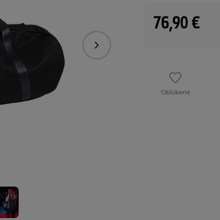
76,90 €
Nasledujúce
Obľúbené