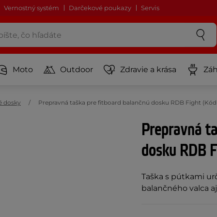
Vernostný systém
Darčekové poukazy
Servis
Moto
Outdoor
Zdravie a krása
Záh
é dosky
Prepravná taška pre fitboard balančnú dosku RDB Fight (Kó
Prepravná ta
dosku RDB F
Taška s pútkami ur
balančného valca aj