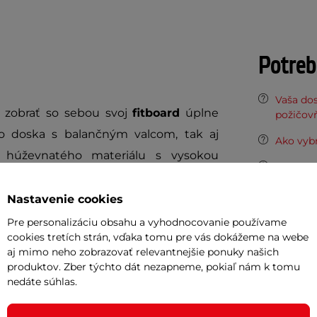
Potreb
Vaša do
 zobrať so sebou svoj
fitboard
úplne
požičov
o doska s balančným valcom, tak aj
Ako vyb
húževnatého materiálu s vysokou
Skateboa
iu. Fanúšikov bojových umení poteší
Nastavenie cookies
Odpor
Pre personalizáciu obsahu a vyhodnocovanie používame
cookies tretích strán, vďaka tomu pre vás dokážeme na webe
Cashbac
aj mimo neho zobrazovať relevantnejšie ponuky našich
ďalší ná
produktov. Zber týchto dát nezapneme, pokiaľ nám k tomu
Fitboardu
vrátane balančného valca aj
nedáte súhlas.
Posuňte 
inSPORT