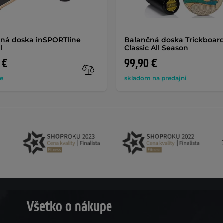
ná doska inSPORTline
Balančná doska Trickboar
l
Classic All Season
 €
99,90 €
de
skladom na predajni
Všetko o nákupe