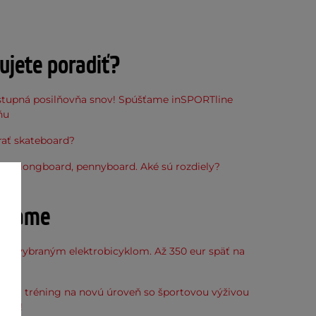
ujete poradiť?
stupná posilňovňa snov! Spúšťame inSPORTline
ňu
rať skateboard?
rd, longboard, pennyboard. Aké sú rozdiely?
účame
k k vybraným elektrobicyklom. Až 350 eur späť na
kup.
svoj tréning na novú úroveň so športovou výživou
line!