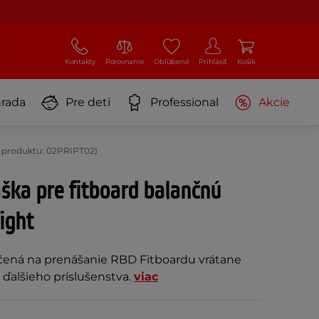
Kontakty
Porovnanie
Obľúbené
Prihlásiť
Košík
rada
Pre deti
Professional
Akcie
d produktu: 02PRIPT02)
ška pre fitboard balančnú
ight
čená na prenášanie RBD Fitboardu vrátane
 ďalšieho príslušenstva.
viac