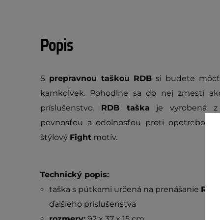
Popis
S
prepravnou taškou RDB
si budete môcť
kamkoľvek. Pohodlne sa do nej zmestí ak
príslušenstvo.
RDB taška
je vyrobená z 
pevnosťou a odolnosťou proti opotrebovan
štýlový
Fight
motív.
Technický popis:
taška s pútkami určená na prenášanie
RBD 
ďalšieho príslušenstva
r
ozmery:
92 x 37 x 15 cm