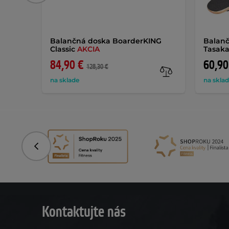
Balančná doska BoarderKING
Balanč
Classic
AKCIA
Tasaka
84,90 €
60,90
128,30 €
na sklade
na skla
Predchádzajúce
Kontaktujte nás