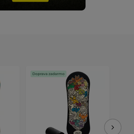
Doprava zadarmo
Dopra
Nasledujú