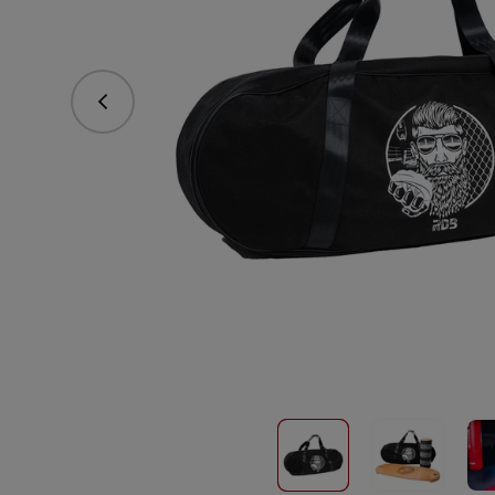
Predchádzajúce