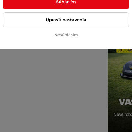
Súhlasím
Diskrétn
uhy z polyesteru
Upraviť nastavenia
Nesúhlasím