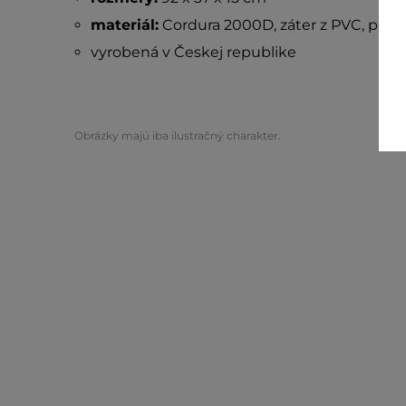
materiál:
Cordura 2000D, záter z PVC, popr
vyrobená v Českej republike
Obrázky majú iba ilustračný charakter.