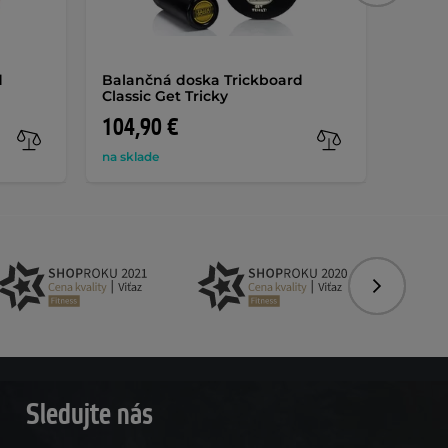
d
Balančná doska Trickboard
Balan
Classic Get Tricky
Classi
104,90 €
111,
na sklade
na skla
Nasledujú
Sledujte nás