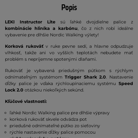
Popis
LEKI Instructor Lite
sú ľahké dvojdielne palice z
kombinácie hliníka a karbónu
, čo z nich robí ideálne
vybavenie pre dlhšie Nordic Walking výlety!
Korková rukoväť
v ruke pevne sedí, a hlavne odpudzuje
vlhkosť, takže ani vo vyšších teplotách nebudete mať
problém s nepríjemne spotenými dlaňami.
Rukoväť je vybavená priedušným pútkom s rýchlym
odnímateľným systémom
Trigger Shark 2.0
. Nastavenie
dĺžky palice je vďaka rýchloupínaciemu systému
Speed
Lock 2.0
otázkou niekoľkých sekúnd.
Kľúčové vlastnosti:
ľahké Nordic Walking palice pre dlhšie výpravy
korková rukoväť skvele odvádza pot
priedušné odnímateľné pútko zo sieťoviny
rýchle nastavenie dĺžky palice pomocou