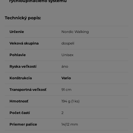
rýchloupínacieho systému
Technický popis:
Určenie
Nordic Walking
Veková skupina
dospelí
Pohlavie
Unisex
Ryska veľkostí
áno
Konštrukcia
Vario
Transportná veľkosť
91 cm
Hmotnosť
194 g (1 ks)
Počet častí
2
Priemer palice
14|12 mm