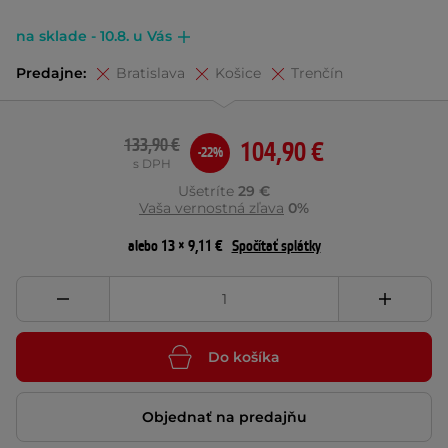
na sklade - 10.8. u Vás
Predajne:
Bratislava
Košice
Trenčín
133,90 €
104,90 €
-22%
s DPH
Ušetríte
29 €
Vaša vernostná zľava
0%
alebo 13 × 9,11 €
Spočítať splátky
Do košíka
Objednať na predajňu