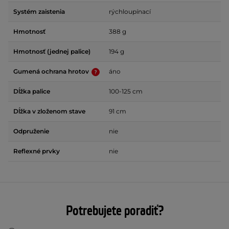
Systém zaistenia
rýchloupínací
Hmotnosť
388 g
Hmotnosť (jednej palice)
194 g
Gumená ochrana hrotov
áno
Dĺžka palice
100-125 cm
Dĺžka v zloženom stave
91 cm
Odpruženie
nie
Reflexné prvky
nie
Potrebujete poradiť?