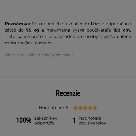
Poznámka:
Pri modeloch s označením
Lite
je odporúčaná
záťaž do
75 kg
a maximálna výška používateľa
180 cm.
Tieto palice preto nie sú vhodné pre osoby s vyššou alebo
mohutnejšou postavou.
Obrázky majú iba ilustračný charakter.
Recenzie
Hodnotenie: 5
zákazníkov
hodnotení
100%
1
odporúča
používateľov