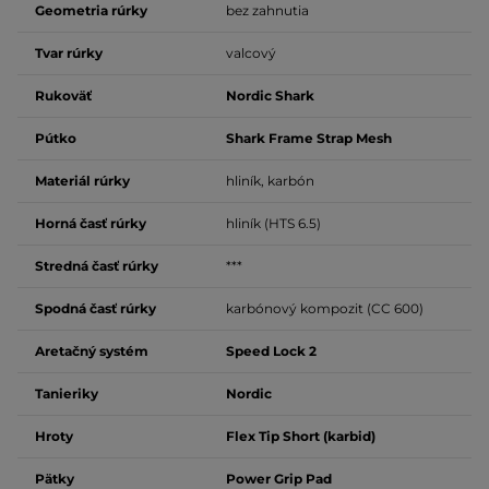
Geometria rúrky
bez zahnutia
Tvar rúrky
valcový
Rukoväť
Nordic Shark
Pútko
Shark Frame Strap Mesh
Materiál rúrky
hliník, karbón
Horná časť rúrky
hliník (HTS 6.5)
Stredná časť rúrky
***
Spodná časť rúrky
karbónový kompozit (CC 600)
Aretačný systém
Speed Lock 2
Tanieriky
Nordic
Hroty
Flex Tip Short (karbid)
Pätky
Power Grip Pad