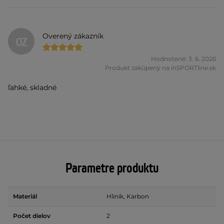
Overený zákazník
OZ
Hodnotené: 3. 6. 2026
Produkt zakúpený na inSPORTline.sk
ľahké, skladné
Parametre produktu
Materiál
Hliník, Karbon
Počet dielov
2