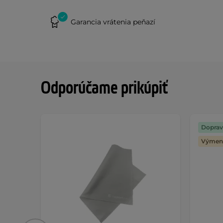
Garancia vrátenia peňazí
Odporúčame prikúpiť
Doprav
Výmena