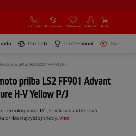
Kontakty
Porovnanie
Obľúbené
Prihlásiť
Košík
rada
Pre deti
Professional
Akcie
J (Kód produktu: 569012354-MASTER)
 moto prilba LS2 FF901 Advant
ure H-V Yellow P/J
u homologáciou P/J, špičková karbónová
 prilba najvyššej triedy.
viac