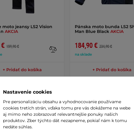
 moto jeansy LS2 Vision
Pánska moto bunda LS2 
an
AKCIA
Man Blue Black
AKCIA
 €
184,90 €
159,90 €
234,90 €
de
na sklade
+ Pridať do košíka
+ Pridať do košíka
Nastavenie cookies
Pre personalizáciu obsahu a vyhodnocovanie používame
cookies tretích strán, vďaka tomu pre vás dokážeme na webe
Parame
aj mimo neho zobrazovať relevantnejšie ponuky našich
produktov. Zber týchto dát nezapneme, pokiaľ nám k tomu
nedáte súhlas.