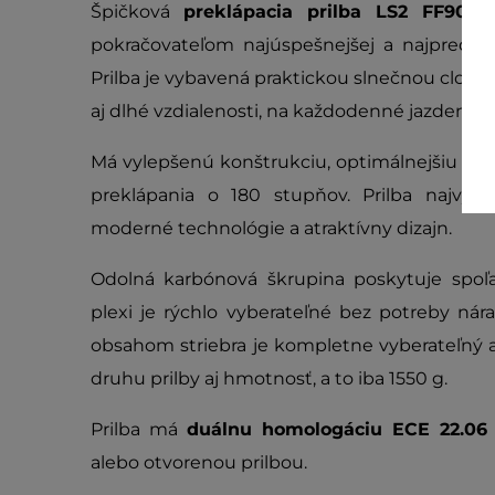
Špičková
preklápacia prilba LS2 FF901
pokračovateľom najúspešnejšej a najpredáv
Prilba je vybavená praktickou slnečnou clonou
aj dlhé vzdialenosti, na každodenné jazdenie 
Má vylepšenú konštrukciu, optimálnejšiu e
preklápania o 180 stupňov. Prilba najvyšš
moderné technológie a atraktívny dizajn.
Odolná karbónová škrupina poskytuje spoľa
plexi je rýchlo vyberateľné bez potreby nára
obsahom striebra je kompletne vyberateľný a
druhu prilby aj hmotnosť, a to iba 1550 g.
Prilba má
duálnu homologáciu ECE 22.06 
alebo otvorenou prilbou.