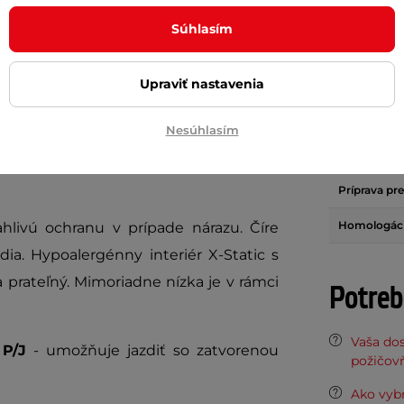
 Advant X
Carbon
je zdokonaleným
Hmotnosť (
Súhlasím
anejšej prilby značky
LS2
-
Valiant II
.
Slnečná clo
 a je určená pre cestovanie na stredné
Upraviť nastavenia
Odnímateľn
aj do mesta.
Materiál šk
Nesúhlasím
rgonómiu a prepracovaný mechanizmus
Vetracie otv
ej triedy ponúka špičkové pohodlie,
Príprava pr
Homologác
hlivú ochranu v prípade nárazu. Číre
dia. Hypoalergénny interiér X-Static s
 prateľný. Mimoriadne nízka je v rámci
Potreb
Vaša do
P/J
- umožňuje jazdiť so zatvorenou
požičov
Ako vyb