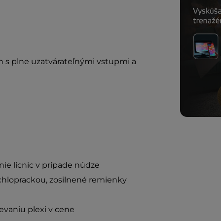
 s plne uzatvárateľnými vstupmi a
ie lícnic v prípade núdze
chloprackou, zosilnené remienky
evaniu plexi v cene