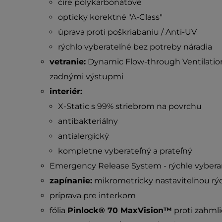
číre polykarbonátové
opticky korektné "A-Class"
úprava proti poškriabaniu / Anti-UV
rýchlo vyberateľné bez potreby náradia
vetranie:
Dynamic Flow-through Ventilation
zadnými výstupmi
interiér:
X-Static s 99% striebrom na povrchu
antibakteriálny
antialergický
kompletne vyberateľný a prateľný
Emergency Release System - rýchle vyberan
zapínanie:
mikrometricky nastaviteľnou rý
príprava pre interkom
fólia
Pinlock® 70 MaxVision™
proti zahmli