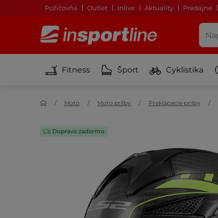
Požičovňa
Outlet
Inlive
Aktuality
Predajne
Fitness
Šport
Cyklistika
Moto
Moto prilby
Preklápacie prilby
Doprava zadarmo