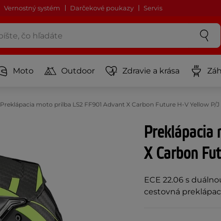
Vernostný systém
Darčekové poukazy
Servis
Moto
Outdoor
Zdravie a krása
Záh
Preklápacia moto prilba LS2 FF901 Advant X Carbon Future H-V Yellow P/
Preklápacia
X Carbon Fut
ECE 22.06 s duálno
cestovná preklápacia