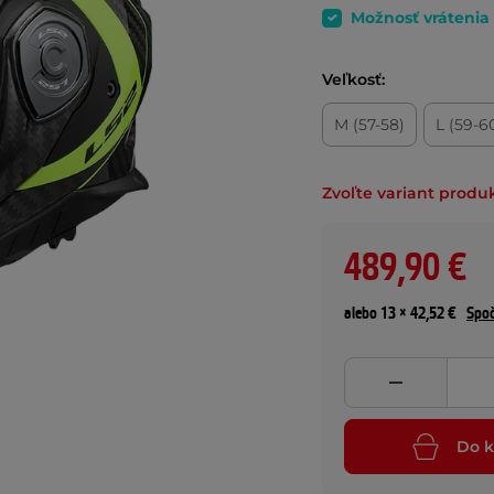
Možnosť vrátenia
Veľkosť:
M (57-58)
L (59-6
Zvoľte variant produ
489,90 €
alebo 13 × 42,52 €
Spoč
Do k