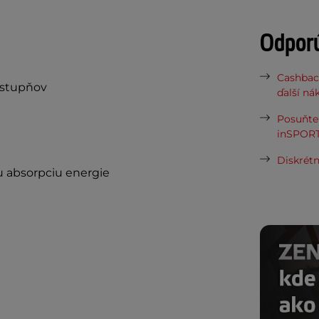
Odpor
Cashbac
 stupňov
ďalší ná
Posuňte 
inSPORT
Diskrétn
u absorpciu energie