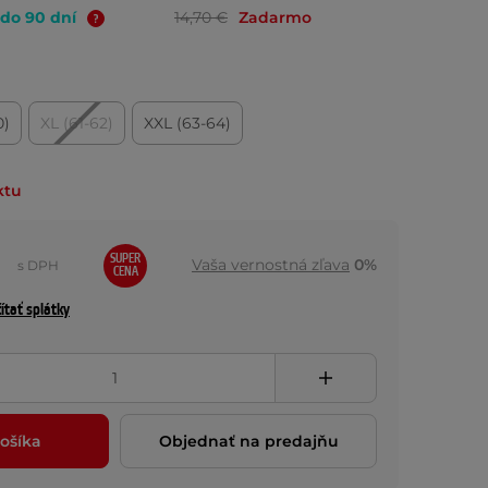
 do 90 dní
14,70 €
Zadarmo
0)
XL (61-62)
XXL (63-64)
ktu
SUPER
Vaša vernostná zľava
0%
s DPH
CENA
ítať splátky
ošíka
Objednať na predajňu