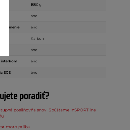
g)
1550 g
na
áno
é čalúnenie
áno
rupiny
Karbon
ory
áno
e interkom
áno
ia ECE
áno
ujete poradiť?
stupná posilňovňa snov! Spúšťame inSPORTline
ňu
rať moto prilbu