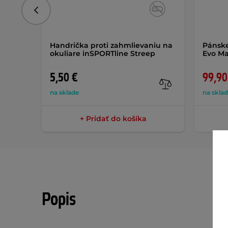
Predchádzajúce
Handrička proti zahmlievaniu na
Pánske
okuliare inSPORTline Streep
Evo M
5,50 €
99,90
na sklade
na skla
+ Pridať do košíka
Popis