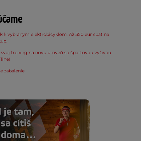
účame
k k vybraným elektrobicyklom. Až 350 eur späť na
kup.
svoj tréning na novú úroveň so športovou výživou
line!
e zabalenie