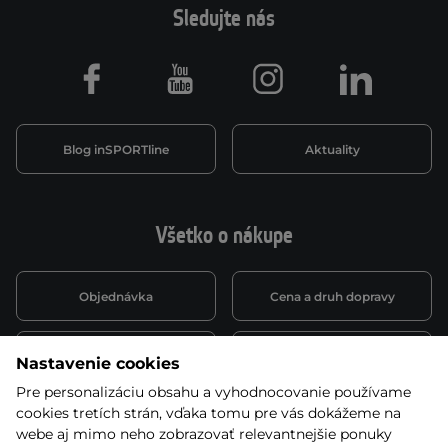
Sledujte nás
Facebook
Youtube
Instagram
LinkedIn
Blog inSPORTline
Aktuality
Všetko o nákupe
Objednávka
Cena a druh dopravy
Spôsob platby
Vernostný systém
Nastavenie cookies
Pre personalizáciu obsahu a vyhodnocovanie používame
cookies tretích strán, vďaka tomu pre vás dokážeme na
Montáž a servis
Reklamácie a záruka
webe aj mimo neho zobrazovať relevantnejšie ponuky