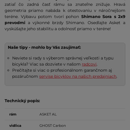
zatiaľ čo zadná časť rámu sa znateľne znižuje. Hravá
geometria priamo nabáda k otestovaniu v náročnejšom
teréne. Výbavu potom tvorí pohon
Shimano Sora s 2x9
prevodmi
a výkonné brzdy Shimano. Osedlajte Asket a
vyskúšajte jeho stabilitu a odolnosť priamo v teréne!
Naše tipy - mohlo by Vás zaujímať:
Neviete si rady s výberom správnej veľkosti a typu
bicykla? Viac sa dozviete v našom
radcovi
.
Prečítajte si viac o profesionálnom garančnom aj
pozáručnom
servise bicyklov na našich predajniach
.
Technický popis:
rám
ASKET AL
vidlica
GHOST Carbon