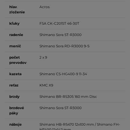
hlav
.
Acros
zloženie
kľuky
FSA CK-C201ST 46-30T
radenie
Shimano Sora ST-R3000
menič
Shimano Sora RD-R3000 9-S
počet
2 x 9
prevodov
kazeta
Shimano CS-HG400-9 11-34
reťaz
KMC X9
brzdy
Shimano BR-RS305 160 mm Disc
brzdové
Shimano Sora ST-R3000
páky
náboje
Shimano HB-RS470 12x100 mm / Shimano FH-
MT400 12x142 mm