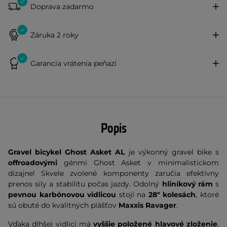
Doprava zadarmo
Záruka 2 roky
Garancia vrátenia peňazí
Popis
Gravel bicykel Ghost Asket AL
je výkonný gravel bike s
offroadovými
génmi Ghost Asket v minimalistickom
dizajne! Skvele zvolené komponenty zaručia efektívny
prenos sily a stabilitu počas jazdy. Odolný
hliníkový rám
s
pevnou karbónovou vidlicou
stojí na
28" kolesách
, ktoré
sú obuté do kvalitných plášťov
Maxxis Ravager
.
Vďaka dlhšej vidlici má
vyššie položené hlavové zloženie
,