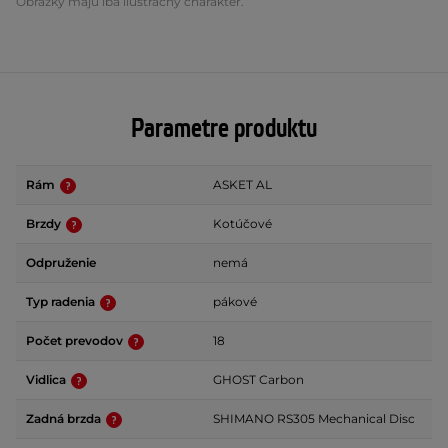
Obrázky majú iba ilustračný charakter.
Parametre produktu
Rám
ASKET AL
Brzdy
Kotúčové
Odpruženie
nemá
Typ radenia
pákové
Počet prevodov
18
Vidlica
GHOST Carbon
Zadná brzda
SHIMANO RS305 Mechanical Disc