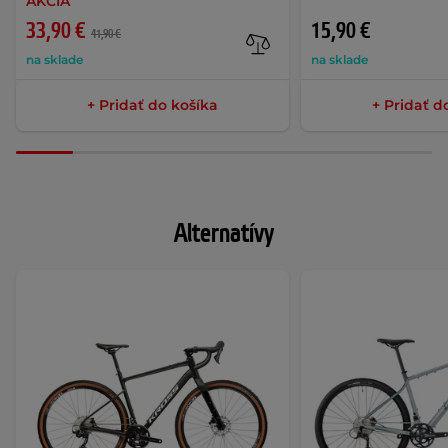
AKCIA
33,90 €
15,90 €
41,90 €
na sklade
na sklade
+ Pridať do košíka
+ Pridať d
Alternatívy