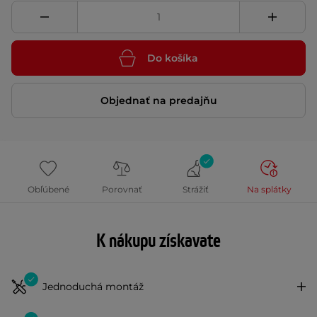
Do košíka
Objednať na predajňu
Obľúbené
Porovnať
Strážiť
Na splátky
K nákupu získavate
Jednoduchá montáž