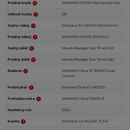
Predná brzda
SHIMANO RS305 Mechanical Disc
Veľkosť kolies
28"
Zadný náboj
Shimano FH-MT400 (12x142mm)
Predný náboj
SHIMANO RS470 12X100 CL
Zadný plášť
Maxxis Ravager Exo TR 40-622
Predný plášť
Maxxis Ravager Exo TR 40-622
Radenie
SHIMANO Sora ST-R3000 Dual
Control
Prešmykač
Shimano Sora FD-R3030
Prehadzovačka
SHIMANO Sora R3000-9
Modelový rok
2024
Kazeta
Shimano CS-HG400, 11-34T