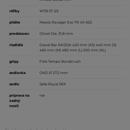
ráfiky
WTB ST i25
plášte
Maxxis Ravager Exo TR 40-622
predstavec
Ghost Dia. 31.8 mm
riadidlá
Gravel Bar RA120A 420 mm (XS) 440 mm (S)
460 mm (M) 480 mm (L) 500 mm (XL)
gripy
Fizik Tempo Bondcrush
sedlovka
GND 51 27.2 mm
sedlo
Selle Royal SRX
príprava na
nie
zadný
nosič