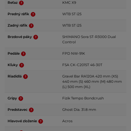
Reťaz
KMC X9
Predný ráfik
WTB ST i25
Zadný ráfik
WTB ST i25
Brzdové páky
SHIMANO Sora ST-R3000 Dual
Control
Pedále
FPD NW-91K
Kľuky
FSA CK-C201ST 46-30T
Riadidlá
Gravel Bar RA120A 420 mm (XS)
440 mm (S) 460 mm (M) 480 mm
(L) 500 mm (XL)
Gripy
Fizik Tempo Bondcrush
Predstavec
Ghost Dia. 31.8 mm
Hlavové zloženie
Acros