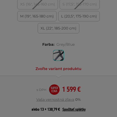
XS (16", 145-160 cm)
S (17,5", 155-170 cm)
M (19", 165-180 cm)
L (20,5", 175-190 cm)
XL (22", 185-200 cm)
Farba:
Grey/Blue
Zvoľte variant produktu
1 599 €
SUPER
s DPH
CENA
Vaša vernostná zľava
0%
alebo 13 × 138,79 €
Spočítať splátky