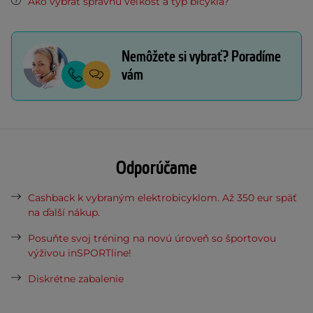
Ako vybrať správnu veľkosť a typ bicykla?
Nemôžete si vybrať? Poradíme
vám
Odporúčame
Cashback k vybraným elektrobicyklom. Až 350 eur späť
na ďalší nákup.
Posuňte svoj tréning na novú úroveň so športovou
výživou inSPORTline!
Diskrétne zabalenie