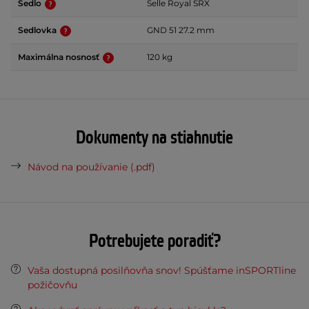
Sedlo
Selle Royal SRX
Sedlovka
GND 51 27.2 mm
Maximálna nosnosť
120 kg
Dokumenty na stiahnutie
Návod na používanie (.pdf)
Potrebujete poradiť?
Vaša dostupná posilňovňa snov! Spúšťame inSPORTline
požičovňu