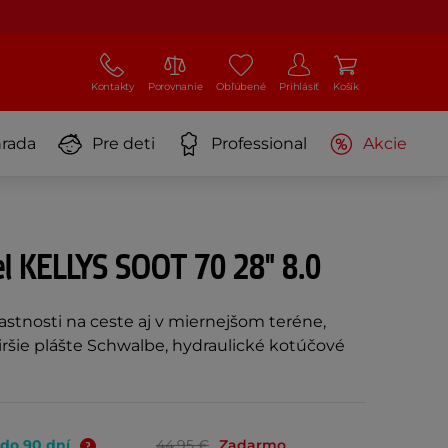
Kontakty
Porovnanie
Obľúbené
Prihlásiť
Košík
rada
Pre deti
Professional
Akcie
el KELLYS SOOT 70 28" 8.0
astnosti na ceste aj v miernejšom teréne,
širšie plášte Schwalbe, hydraulické kotúčové
 do 90 dní
44,95 €
Zadarmo