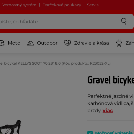
Vernostný systém
Darčekové poukazy
Servis
Moto
Outdoor
Zdravie a krása
Záh
el bicykel KELLYS SOOT 70 28" 8.0 (Kód produktu: K23052-XL)
Gravel bicyk
Perfektné jazdné vl
karbónová vidlica, 
brzdy.
viac
Možnosť vrátenia