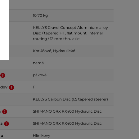
10.70 kg
KELLYS Gravel Concept Aluminium alloy
Disc / tapered HT, flat mount, internal
routing / 12 mm thru axle
Kotúčové, Hydraulické
nemá
pákové
odov
11
KELLYS Carbon Disc (1.5 tapered steerer)
a
SHIMANO GRX RX400 Hydraulic Disc
da
SHIMANO GRX RX400 Hydraulic Disc
mu
Hliníkový