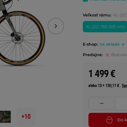
Veľkosť rámu:
XL (22"
XL (22", 192-205 cm)
Nasledujúce
E-shop:
na sklade
Predajne:
Bratisla
1 499 €
alebo 13 × 130,11 €
Spo
+10
Do k