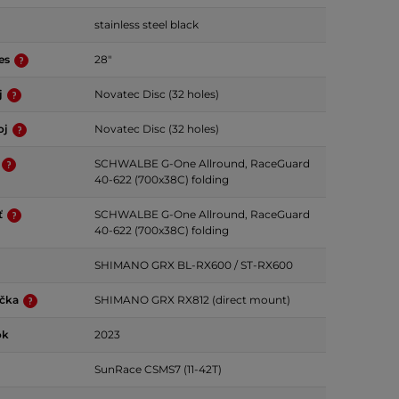
stainless steel black
ies
28"
j
Novatec Disc (32 holes)
oj
Novatec Disc (32 holes)
SCHWALBE G-One Allround, RaceGuard
40-622 (700x38C) folding
ť
SCHWALBE G-One Allround, RaceGuard
40-622 (700x38C) folding
SHIMANO GRX BL-RX600 / ST-RX600
ačka
SHIMANO GRX RX812 (direct mount)
ok
2023
SunRace CSMS7 (11-42T)