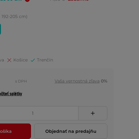
, 192-205 cm)
va
Košice
Trenčín
Vaša vernostná zľava
0%
s DPH
čítať splátky
ošíka
Objednať na predajňu