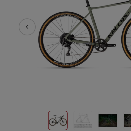
Predchádzajúce