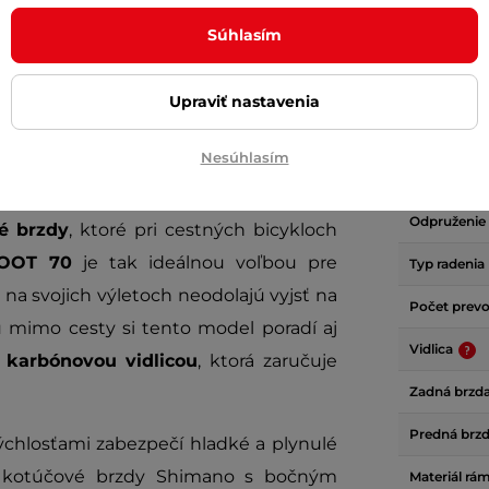
Súhlasím
tívou cestného bicykla, ktorá sa líši v
Hmotnosť
 je rozšírená
, vďaka čomu je možné
Rám
Upraviť nastavenia
k môžete bez obáv vyjsť aj mimo cesty.
tné bicykle
, čo umožňuje
pohodlnejší
Nesúhlasím
Brzdy
Odpruženie
é brzdy
, ktoré pri cestných bicykloch
SOOT 70
je tak ideálnou voľbou pre
Typ radenia
k na svojich výletoch neodolajú vyjsť na
Počet prev
u mimo cesty si tento model poradí aj
Vidlica
a
karbónovou vidlicou
, ktorá zaručuje
Zadná brzd
Predná brz
ýchlosťami zabezpečí hladké a plynulé
cké kotúčové brzdy Shimano s bočným
Materiál rá