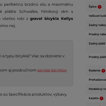
jú perfektnú brzdnú silu a maximálnu
Špice
ké plášte Schwalbe, hliníkový rám s
Veľkosť kol
o všetko robí z
gravel bicykla Kellys
Zadný nábo
mimo nej.
Predný náb
Zadný plášť
 a typu bicykla? Viac sa dozviete v
Predný pláš
nčnom aj pozáručnom
servise bicyklov
Radenie
Prehadzov
Modelový r
o sú špecifikácia produktov, výbavy,
Kazeta