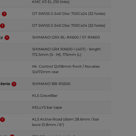
KMC X11 EL (110 links)
k
DT SWISS G 540 Disc 700Cx24 (32 holes)
DT SWISS G 540 Disc 700Cx24 (32 holes)
ky
SHIMANO GRX BL-RX600 / ST-RX600
SHIMANO GRX RX600-1 (40T) - length
172.5mm (S - M), 175mm (L)
Mr. Control 12x118mm front / Novatec
12x172mm rear
oženie
SHIMANO BB-RS500
KLS GravelBar
KELLYS bar tape
KLS Active Road (diam 28.6mm / bar
bore 31.8mm / 6°)