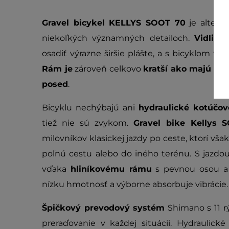
Gravel bicykel KELLYS SOOT 70
je alterna
niekoľkých významných detailoch.
Vidlica
osadiť výrazne širšie plášte, a s bicyklom ta
Rám je
zároveň celkovo
kratší ako majú ces
posed
.
Bicyklu nechýbajú ani
hydraulické kotúčov
tiež nie sú zvykom.
Gravel bike Kellys 
milovníkov klasickej jazdy po ceste, ktorí vša
poľnú cestu alebo do iného terénu. S jazdo
vďaka
hliníkovému rámu
s pevnou osou 
nízku hmotnosť a výborne absorbuje vibrácie.
Špičkový prevodový systém
Shimano s 11 r
preraďovanie v každej situácii. Hydrauli