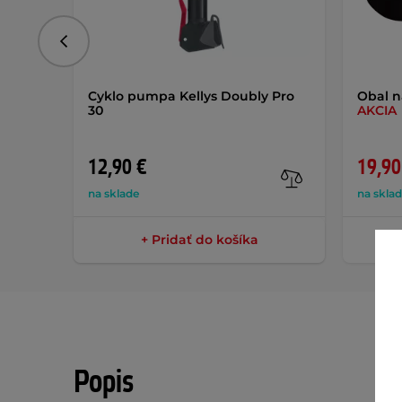
Predchádzajúce
Cyklo pumpa Kellys Doubly Pro
Obal n
30
AKCIA
12,90 €
19,90
na sklade
na skla
+ Pridať do košíka
Popis