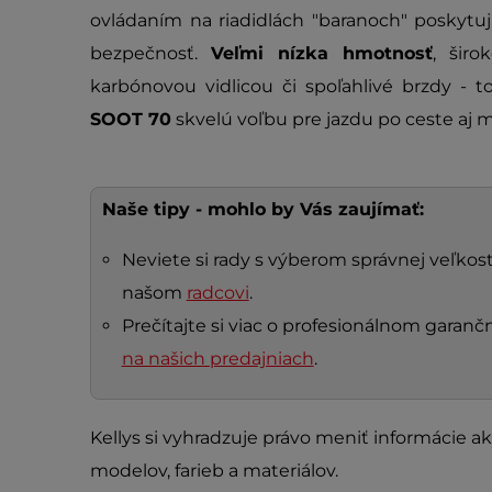
ovládaním na riadidlách "baranoch" poskytu
bezpečnosť.
Veľmi nízka hmotnosť
, širo
karbónovou vidlicou či spoľahlivé brzdy - t
SOOT 70
skvelú voľbu pre jazdu po ceste aj 
Naše tipy - mohlo by Vás zaujímať:
Neviete si rady s výberom správnej veľkosti
našom
radcovi
.
Prečítajte si viac o profesionálnom gara
na našich predajniach
.
Kellys si vyhradzuje právo meniť informácie ak
modelov, farieb a materiálov.