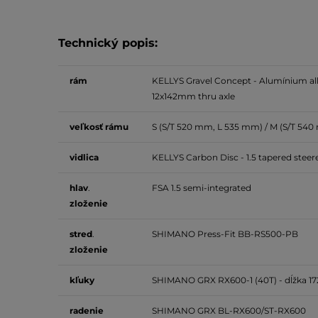
Technický popis:
rám
KELLYS Gravel Concept - Alumínium allo
12x142mm thru axle
veľkosť
rámu
S (S/T 520 mm, L 535 mm) / M (S/T 54
vidlica
KELLYS Carbon Disc - 1.5 tapered steer
hlav
.
FSA 1.5 semi-integrated
zloženie
stred
.
SHIMANO Press-Fit BB-RS500-PB
zloženie
kľuky
SHIMANO GRX RX600-1 (40T) - dĺžka 17
radenie
SHIMANO GRX BL-RX600/ST-RX600