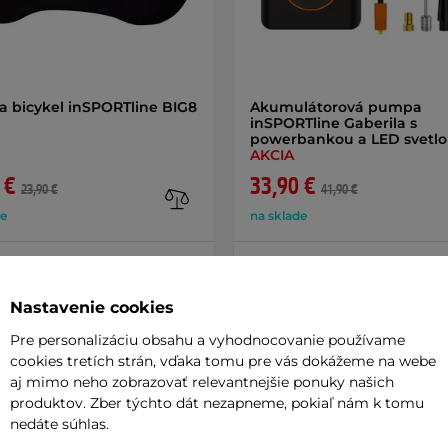
a bicykel inSPORTline BIG8
Akumulátorová pumpa
inSPORTline Gaberila s
powerbankou a LED svetl
AKCIA
 €
33,90 €
23,90 €
41,90 €
de
na sklade
+ Pridať do košíka
+ Pridať do košíka
Nastavenie cookies
Pre personalizáciu obsahu a vyhodnocovanie používame
cookies tretích strán, vďaka tomu pre vás dokážeme na webe
aj mimo neho zobrazovať relevantnejšie ponuky našich
produktov. Zber týchto dát nezapneme, pokiaľ nám k tomu
Parame
nedáte súhlas.