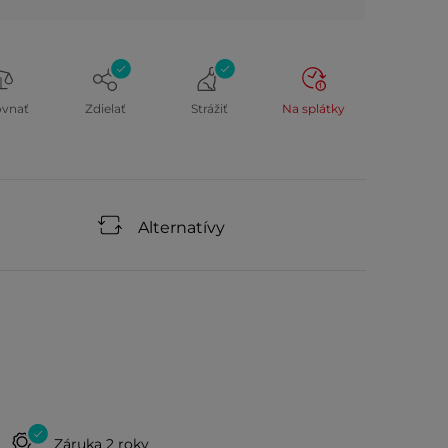
ovnať
Zdielať
Strážiť
Na splátky
Alternatívy
Záruka 2 roky