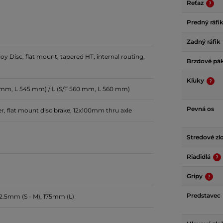
Reťaz
Predný ráfi
Zadný ráfik
y Disc, flat mount, tapered HT, internal routing,
Brzdové pá
Kľuky
0 mm, L 545 mm) / L (S/T 560 mm, L 560 mm)
Pevná os
er, flat mount disc brake, 12x100mm thru axle
Stredové zl
Riadidlá
Gripy
Predstavec
2.5mm (S - M), 175mm (L)