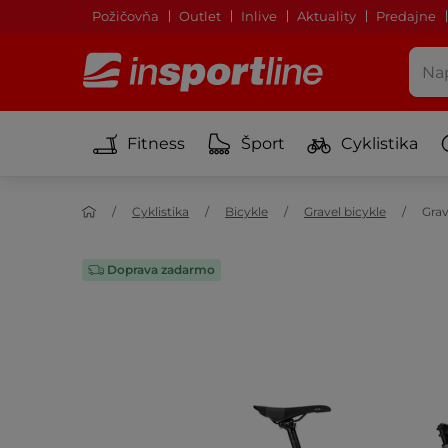
Požičovňa
Outlet
Inlive
Aktuality
Predajne
Fitness
Šport
Cyklistika
Cyklistika
Bicykle
Gravel bicykle
Grav
Doprava zadarmo