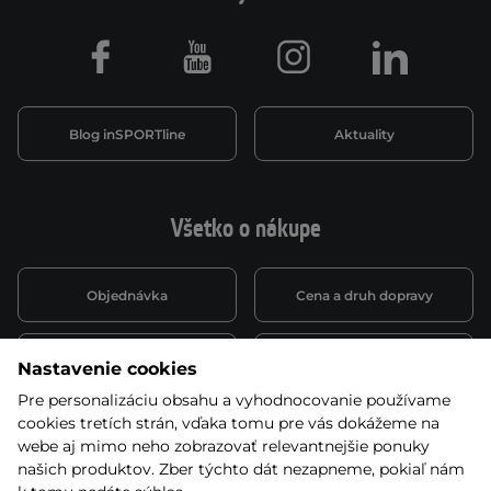
Facebook
Youtube
Instagram
LinkedIn
Blog inSPORTline
Aktuality
Všetko o nákupe
Objednávka
Cena a druh dopravy
Spôsob platby
Vernostný systém
Nastavenie cookies
Pre personalizáciu obsahu a vyhodnocovanie používame
cookies tretích strán, vďaka tomu pre vás dokážeme na
Montáž a servis
Reklamácie a záruka
webe aj mimo neho zobrazovať relevantnejšie ponuky
našich produktov. Zber týchto dát nezapneme, pokiaľ nám