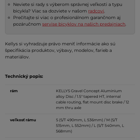
Neviete si rady s výberom správnej veľkosti a typu
bicykla? Viac sa dozviete v našom
radcovi
.
Prečítajte si viac o profesionálnom garančnom aj
pozáručnom
servise bicyklov na našich predajniach
.
Kellys si vyhradzuje právo meniť informácie ako sú
špecifikácia produktov, výbavy, modelov, farieb a
materiálov.
Technický popis:
rám
KELLYS Gravel Concept Aluminium
alloy Disc / 1.5" tapered HT, internal
cable routing, flat mount disc brake / 12
mm thru axle
veľkosť
rámu
S (S/T 490mm, L 536mm) / M (S/T
515mm, L 552mm) / L (S/T 540mm, L
568mm)