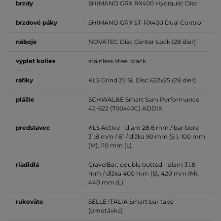
brzdy
SHIMANO GRX RX400 Hydraulic Disc
brzdové
páky
SHIMANO GRX ST-RX400 Dual Control
náboje
NOVATEC Disc Center Lock (28 dier)
výplet kolies
stainless steel black
ráfiky
KLS Grind 25 SL Disc 622x25 (28 dier)
plášte
SCHWALBE Smart Sam Performance
42-622 (700x40C) ADDIX
predstavec
KLS Active - diam 28.6 mm / bar bore
31.8 mm / 6° / dĺžka 90 mm (S ), 100 mm
(M), 110 mm (L)
riadidlá
GravelBar, double butted - diam 31.8
mm / dĺžka 400 mm (S), 420 mm (M),
440 mm (L)
rukoväte
SELLE ITALIA Smart bar tape
(omotávka)