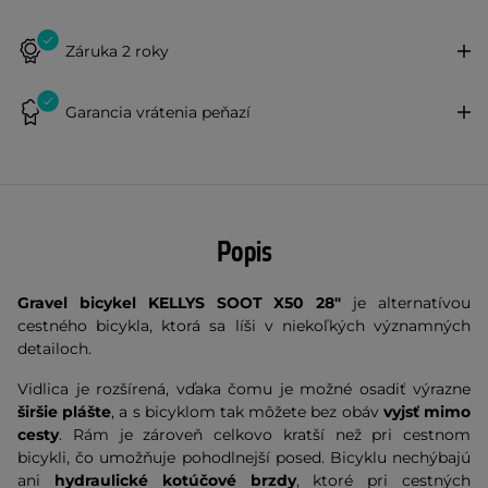
Záruka 2 roky
Garancia vrátenia peňazí
Popis
Gravel bicykel KELLYS SOOT X50 28"
je alternatívou
cestného bicykla, ktorá sa líši v niekoľkých významných
detailoch.
Vidlica je rozšírená, vďaka čomu je možné osadiť výrazne
širšie plášte
, a s bicyklom tak môžete bez obáv
vyjsť mimo
cesty
. Rám je zároveň celkovo kratší než pri cestnom
bicykli, čo umožňuje pohodlnejší posed. Bicyklu nechýbajú
ani
hydraulické kotúčové brzdy
, ktoré pri cestných