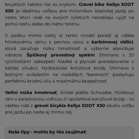
bicykloch takisto nie sú zvykom.
Gravel bike Kellys SOOT
X50
je ideálnou voľbou pre milovníkov klasickej jazdy po
ceste, ktorí však na svojich výletoch neodolajú vyjsť na
poľnú cestu alebo do iného terénu.
S jazdou mimo cesty si tento model poradí aj vďaka
hliníkovému rámu s pevnou osou a
karbónovej vidlici
,
ktorá zaručuje nízku hmotnosť a výborne absorbuje
vibrácie.
Špičkový prevodový systém
Shimano s 20
rýchlosťami zabezpečí hladké a plynulé preradzovanie v
každej situácii. Hydraulické kotúčové brzdy Shimano s
bočným ovládaním na riadidlách "baranoch" poskytujú
perfektnú brzdnú silu a maximálnu bezpečnosť.
Veľmi nízka hmotnosť
, široké plášte Schwalbe, hliníkový
rám s karbónovou vidlicou či spoľahlivé kotúčové brzdy - to
všetko robí z
gravel bicykla Kellys SOOT X50
skvelú voľbu
pre jazdu po ceste aj mimo nej.
Naše tipy - mohlo by Vás zaujímať: