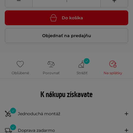
Do košíka
Objednať na predajňu
Obľúbené
Porovnať
Strážiť
Na splátky
K nákupu získavate
Jednoduchá montáž
Doprava zadarmo