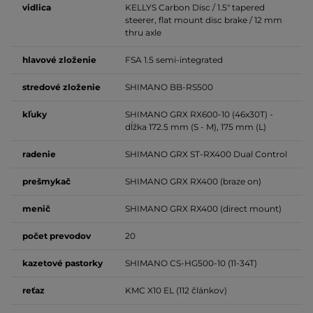
vidlica
KELLYS Carbon Disc / 1.5" tapered
steerer, flat mount disc brake / 12 mm
thru axle
hlavové
zloženie
FSA 1.5 semi-integrated
stredové
zloženie
SHIMANO BB-RS500
kľuky
SHIMANO GRX RX600-10 (46x30T) -
dĺžka 172.5 mm (S - M), 175 mm (L)
radenie
SHIMANO GRX ST-RX400 Dual Control
prešmykač
SHIMANO GRX RX400 (braze on)
menič
SHIMANO GRX RX400 (direct mount)
počet
prevodov
20
kazetové
pastorky
SHIMANO CS-HG500-10 (11-34T)
reťaz
KMC X10 EL (112 článkov)