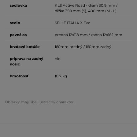
sedlovka
KLS Active Road - diam 30.9 mm /
dĺžka 350 mm (S), 400 mm (M - L)
sedlo
SELLE ITALIA X Evo
pevná os
predná 12x118 mm / zadná 12x162 mm
brzdové
kotúče
160mm predný / 160mm zadný
príprava na zadný
nie
nosič
hmotnosť
10,7 kg
Obrázky majú iba ilustračný charakter.