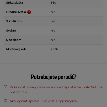
Šírka plášťa
1.60 "
Predné svetlo
nie
S košíkom
nie
Stojan
nie
S nosičom
nie
Modelový rok
2026
Potrebujete poradiť?
Vaša dostupná posilňovňa snov! Spúšťame inSPORTline
požičovňu
Ako vybrať správnu veľkosť a typ bicykla?