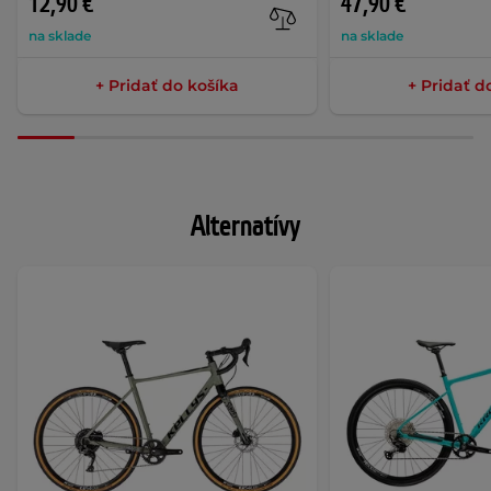
12,90 €
47,90 €
na sklade
na sklade
+ Pridať do košíka
+ Pridať d
Alternatívy