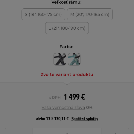
Veľkosť rámu:
S (19", 160-175 cm)
M (20", 170-185 cm)
L (21", 180-190 cm)
Farba:
Zvoľte variant produktu
1 499 €
s DPH
Vaša vernostná zľava
0%
alebo 13 × 130,11 €
Spočítať splátky