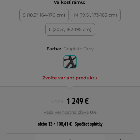
Veľkosť rámu:
S (18,5", 164-176 cm)
M (19,5", 173-183 cm)
L (20,5", 182-195 cm)
Farba:
Graphite Grey
Zvoľte variant produktu
1 249 €
s DPH
Vaša vernostná zľava
0%
alebo 13 × 108,41 €
Spočítať splátky