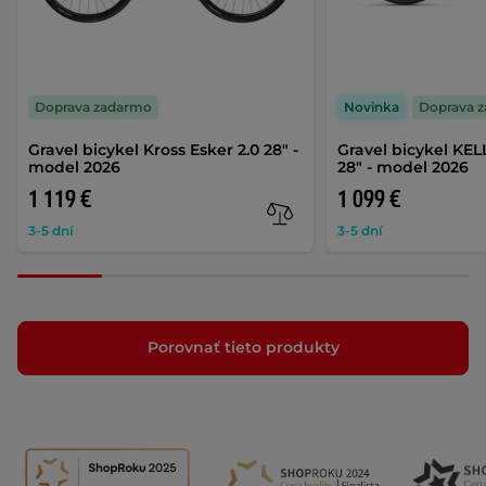
Doprava zadarmo
Novinka
Doprava 
Gravel bicykel Kross Esker 2.0 28" -
Gravel bicykel KE
model 2026
28" - model 2026
1 119 €
1 099 €
3-5 dní
3-5 dní
Porovnať tieto produkty