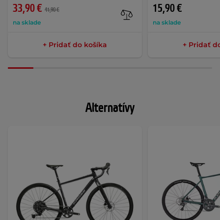
33,90 €
15,90 €
41,90 €
na sklade
na sklade
+ Pridať do košíka
+ Pridať d
Alternatívy