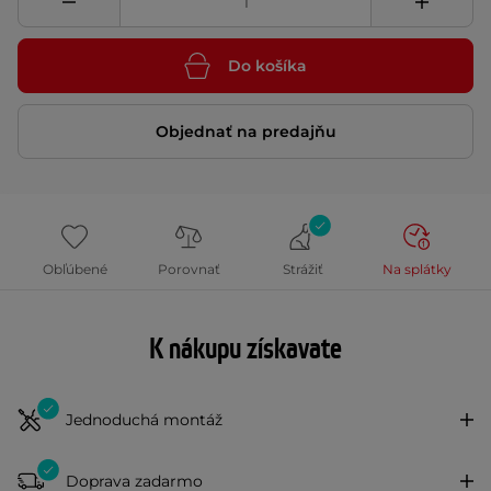
Do košíka
Objednať na predajňu
Obľúbené
Porovnať
Strážiť
Na splátky
K nákupu získavate
Jednoduchá montáž
Doprava zadarmo