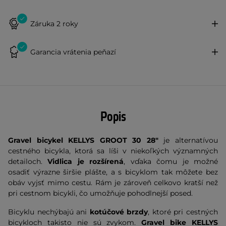
Záruka 2 roky
Garancia vrátenia peňazí
Popis
Gravel bicykel KELLYS GROOT 30 28"
je alternatívou
cestného bicykla, ktorá sa líši v niekoľkých významných
detailoch.
Vidlica je rozšírená
, vďaka čomu je možné
osadiť výrazne širšie plášte, a s bicyklom tak môžete bez
obáv vyjsť mimo cestu. Rám je zároveň celkovo kratší než
pri cestnom bicykli, čo umožňuje pohodlnejší posed.
Bicyklu nechýbajú ani
kotúčové brzdy
, ktoré pri cestných
bicykloch takisto nie sú zvykom.
Gravel bike
KELLYS