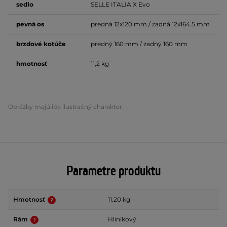
sedlo
SELLE ITALIA X Evo
pevná os
predná 12x120 mm / zadná 12x164.5 mm
brzdové
kotúče
predný 160 mm / zadný 160 mm
hmotnosť
11,2 kg
Obrázky majú iba ilustračný charakter.
Parametre produktu
Hmotnosť
11.20 kg
Rám
Hliníkový