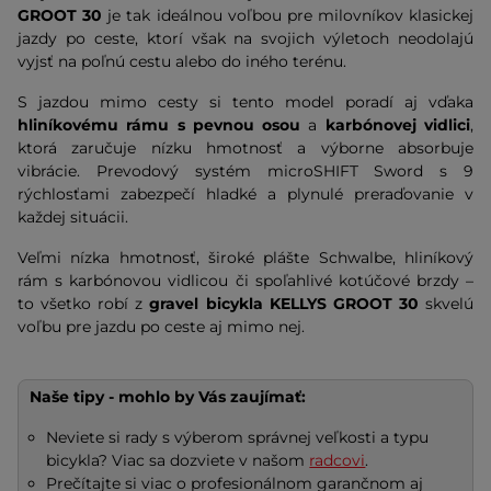
GROOT 30
je tak ideálnou voľbou pre milovníkov klasickej
jazdy po ceste, ktorí však na svojich výletoch neodolajú
vyjsť na poľnú cestu alebo do iného terénu.
S jazdou mimo cesty si tento model poradí aj vďaka
hliníkovému rámu s pevnou osou
a
karbónovej vidlici
,
ktorá zaručuje nízku hmotnosť a výborne absorbuje
vibrácie. Prevodový systém microSHIFT Sword s 9
rýchlosťami zabezpečí hladké a plynulé preraďovanie v
každej situácii.
Veľmi nízka hmotnosť, široké plášte Schwalbe, hliníkový
rám s karbónovou vidlicou či spoľahlivé kotúčové brzdy –
to všetko robí z
gravel bicykla
KELLYS GROOT 30
skvelú
voľbu pre jazdu po ceste aj mimo nej.
Naše tipy - mohlo by Vás zaujímať:
Neviete si rady s výberom správnej veľkosti a typu
bicykla? Viac sa dozviete v našom
radcovi
.
Prečítajte si viac o profesionálnom garančnom aj