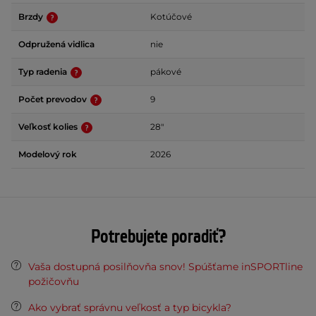
Brzdy
Kotúčové
Odpružená vidlica
nie
Typ radenia
pákové
Počet prevodov
9
Veľkosť kolies
28"
Modelový rok
2026
Potrebujete poradiť?
Vaša dostupná posilňovňa snov! Spúšťame inSPORTline
požičovňu
Ako vybrať správnu veľkosť a typ bicykla?