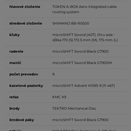
hlavové
zloženie
TOKEN A-BOX Aero integrated cable
routing system
stredové
zloženie
SHIMANO BB-RS500
kľuky
microSHIFT Sword (40T), thru axle -
dĺžka 170 (S) 172.5 mm (M), 175 mm (L)
radenie
microSHIFT Sword Black G7900
menič
microSHIFT Sword Black G7900M
počet
prevodov
9
kazetové
pastorky
microSHIFT Advent HO93-9 (11-46T)
reťaz
KMC X9
brzdy
TEKTRO Mechanical Disc
brzdové
páky
microSHIFT Sword Black G7900