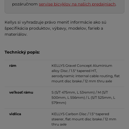
pozáručnom
servise bicyklov na našich predajniach
.
Kellys si vyhradzuje právo meniť informácie ako sú
špecifikácia produktov, výbavy, modelov, farieb a
materiálov.
Technický popis:
rám
KELLYS Gravel Concept Aluminium
alloy Disc / 1.5" tapered HT,
aerodynamic internal cable routing, flat
mount disc brake / 12 mm thru axle
veľkosť
rámu
S (S/T 475mm, L 534mm) / M (S/T
500mm, L 556mm) / L (S/T 525mm, L
579mm)
vidlica
KELLYS Carbon Disc / 1.5" tapered
steerer, flat mount disc brake / 12 mm
thru axle