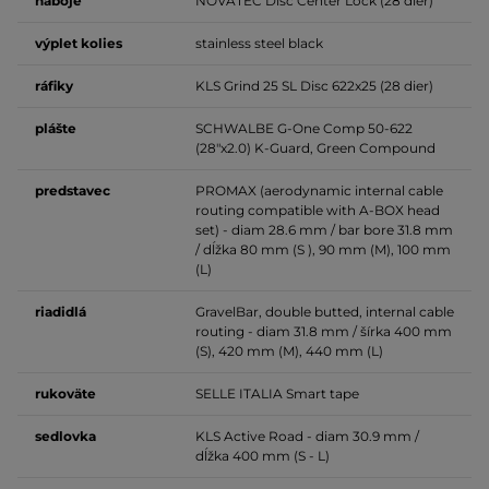
náboje
NOVATEC Disc Center Lock (28 dier)
výplet kolies
stainless steel black
ráfiky
KLS Grind 25 SL Disc 622x25 (28 dier)
plášte
SCHWALBE G-One Comp 50-622
(28"x2.0) K-Guard, Green Compound
predstavec
PROMAX (aerodynamic internal cable
routing compatible with A-BOX head
set) - diam 28.6 mm / bar bore 31.8 mm
/ dĺžka 80 mm (S ), 90 mm (M), 100 mm
(L)
riadidlá
GravelBar, double butted, internal cable
routing - diam 31.8 mm / šírka 400 mm
(S), 420 mm (M), 440 mm (L)
rukoväte
SELLE ITALIA Smart tape
sedlovka
KLS Active Road - diam 30.9 mm /
dĺžka 400 mm (S - L)