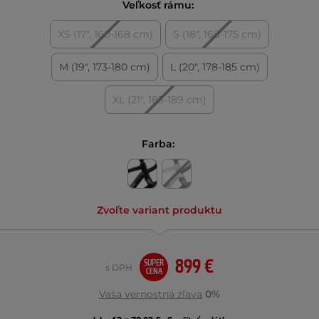
Veľkosť rámu:
XS (17", 160-168 cm)
S (18", 168-175 cm)
M (19", 173-180 cm)
L (20", 178-185 cm)
XL (21", 183-189 cm)
Farba:
Zvoľte variant produktu
899 €
SUPER
s DPH
CENA
Vaša vernostná zľava
0%