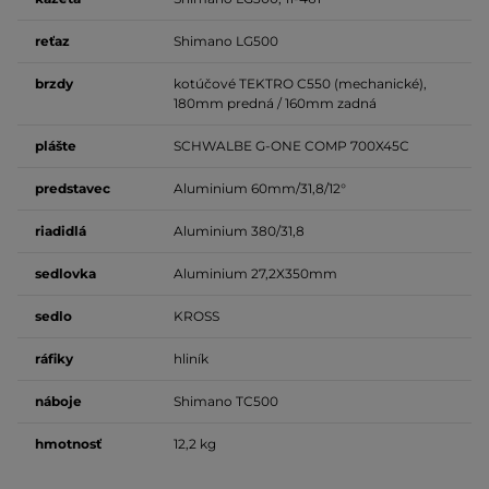
reťaz
Shimano LG500
brzdy
kotúčové TEKTRO C550 (mechanické),
180mm predná / 160mm zadná
plášte
SCHWALBE G-ONE COMP 700X45C
predstavec
Aluminium 60mm/31,8/12°
riadidlá
Aluminium 380/31,8
sedlovka
Aluminium 27,2X350mm
sedlo
KROSS
ráfiky
hliník
náboje
Shimano TC500
hmotnosť
12,2 kg