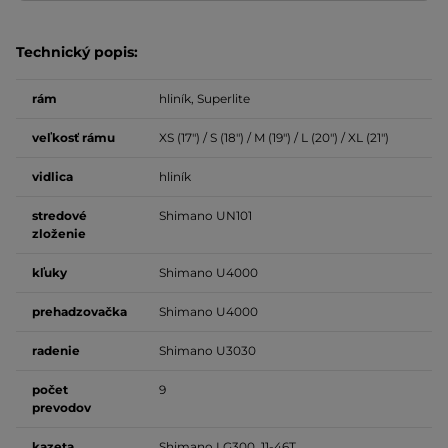
Technický popis:
rám
hliník, Superlite
veľkosť
rámu
XS (17") / S (18") / M (19") / L (20") / XL (21")
vidlica
hliník
stredové
Shimano UN101
zloženie
kľuky
Shimano U4000
prehadzovačka
Shimano U4000
radenie
Shimano U3030
počet
9
prevodov
kazeta
Shimano LG300, 11-46T