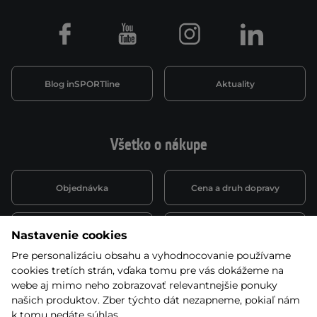
Facebook
Youtube
Instagram
LinkedIn
Blog inSPORTline
Aktuality
Všetko o nákupe
Objednávka
Cena a druh dopravy
Spôsob platby
Vernostný systém
Nastavenie cookies
Pre personalizáciu obsahu a vyhodnocovanie používame
cookies tretích strán, vďaka tomu pre vás dokážeme na
Montáž a servis
Reklamácie a záruka
webe aj mimo neho zobrazovať relevantnejšie ponuky
našich produktov. Zber týchto dát nezapneme, pokiaľ nám
k tomu nedáte súhlas.
Kariéra
Obchodné podmienky