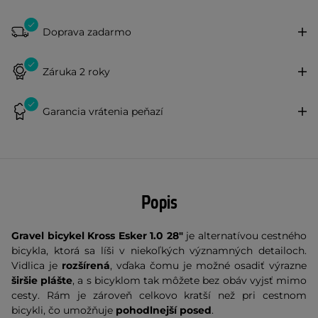
Doprava zadarmo
Záruka 2 roky
Garancia vrátenia peňazí
Popis
Gravel bicykel Kross Esker 1.0 28"
je alternatívou cestného
bicykla, ktorá sa líši v niekoľkých významných detailoch.
Vidlica je
rozšírená
, vďaka čomu je možné osadiť výrazne
širšie plášte
, a s bicyklom tak môžete bez obáv vyjsť mimo
cesty. Rám je zároveň celkovo kratší než pri cestnom
bicykli, čo umožňuje
pohodlnejší posed
.