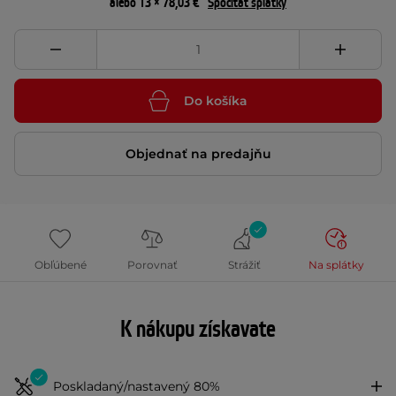
alebo 13 × 78,03 €
Spočítať splátky
Do košíka
Objednať na predajňu
Obľúbené
Porovnať
Strážiť
Na splátky
K nákupu získavate
Poskladaný/nastavený 80%