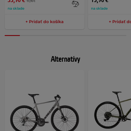
33,90 €
15,90 €
41,90 €
na sklade
na sklade
+ Pridať do košíka
+ Pridať d
Alternatívy