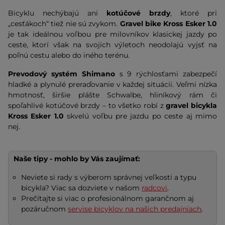
Bicyklu nechýbajú ani
kotúčové brzdy
, ktoré pri
„cesťákoch“ tiež nie sú zvykom.
Gravel bike Kross Esker 1.0
je tak ideálnou voľbou pre milovníkov klasickej jazdy po
ceste, ktorí však na svojich výletoch neodolajú vyjsť na
poľnú cestu alebo do iného terénu.
Prevodový systém Shimano
s 9 rýchlosťami zabezpečí
hladké a plynulé preraďovanie v každej situácii. Veľmi nízka
hmotnosť, širšie plášte Schwalbe, hliníkový rám či
spoľahlivé kotúčové brzdy – to všetko robí z
gravel bicykla
Kross Esker 1.0
skvelú voľbu pre jazdu po ceste aj mimo
nej.
Naše tipy - mohlo by Vás zaujímať:
Neviete si rady s výberom správnej veľkosti a typu
bicykla? Viac sa dozviete v našom
radcovi
.
Prečítajte si viac o profesionálnom garančnom aj
pozáručnom
servise bicyklov na našich predajniach
.