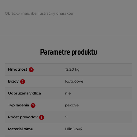
Obrázky majú iba ilustračný charakter.
Parametre produktu
Hmotnosť
12.20 kg
Brzdy
Kotúčové
Odpružená vidlica
nie
Typ radenia
pákové
Počet prevodov
9
Materiál rámu
Hliníkový