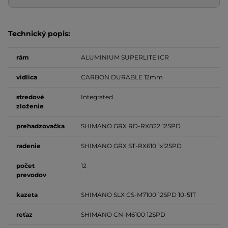
Technický popis:
rám
ALUMINIUM SUPERLITE ICR
vidlica
CARBON DURABLE 12mm
stredové
Integrated
zloženie
prehadzovačka
SHIMANO GRX RD-RX822 12SPD
radenie
SHIMANO GRX ST-RX610 1x12SPD
počet
12
prevodov
kazeta
SHIMANO SLX CS-M7100 12SPD 10-51T
reťaz
SHIMANO CN-M6100 12SPD