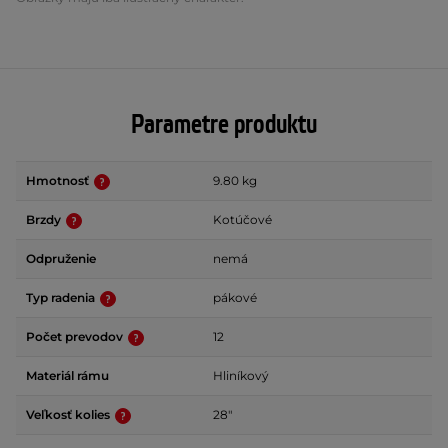
Parametre produktu
Hmotnosť
9.80 kg
Brzdy
Kotúčové
Odpruženie
nemá
Typ radenia
pákové
Počet prevodov
12
Materiál rámu
Hliníkový
Veľkosť kolies
28"