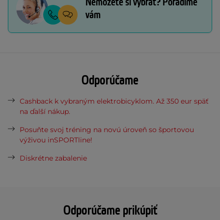
Nemôžete si vybrať? Poradíme
vám
Odporúčame
Cashback k vybraným elektrobicyklom. Až 350 eur späť
na ďalší nákup.
Posuňte svoj tréning na novú úroveň so športovou
výživou inSPORTline!
Diskrétne zabalenie
Odporúčame prikúpiť