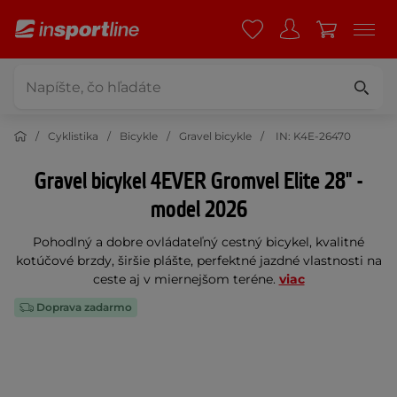
Cyklistika
Bicykle
Gravel bicykle
IN: K4E-26470
Gravel bicykel 4EVER Gromvel Elite 28" -
model 2026
Pohodlný a dobre ovládateľný cestný bicykel, kvalitné
kotúčové brzdy, širšie plášte, perfektné jazdné vlastnosti na
ceste aj v miernejšom teréne.
viac
Doprava zadarmo