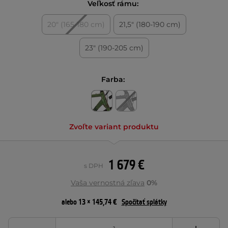
Veľkosť rámu:
20" (165-180 cm)
21,5" (180-190 cm)
23" (190-205 cm)
Farba:
Zvoľte variant produktu
1 679 €
s DPH
Vaša vernostná zľava
0%
alebo 13 × 145,74 €
Spočítať splátky