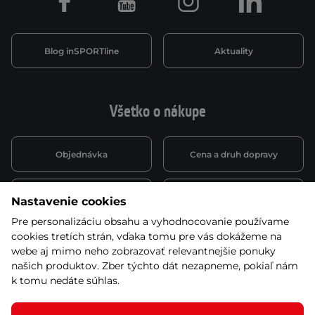
Facebook
Youtube
Instagram
LinkedIn
Blog inSPORTline
Aktuality
Všetko o nákupe
Objednávka
Cena a druh dopravy
Spôsob platby
Vernostný systém
Nastavenie cookies
Pre personalizáciu obsahu a vyhodnocovanie používame
cookies tretích strán, vďaka tomu pre vás dokážeme na
Montáž a servis
Reklamácie a záruka
webe aj mimo neho zobrazovať relevantnejšie ponuky
našich produktov. Zber týchto dát nezapneme, pokiaľ nám
k tomu nedáte súhlas.
Kariéra
Obchodné podmienky