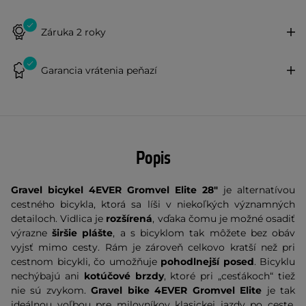
Záruka 2 roky
Garancia vrátenia peňazí
Popis
Gravel bicykel
4EVER Gromvel Elite 28"
je alternatívou
cestného bicykla, ktorá sa líši v niekoľkých významných
detailoch. Vidlica je
rozšírená
, vďaka čomu je možné osadiť
výrazne
širšie plášte
, a s bicyklom tak môžete bez obáv
vyjsť mimo cesty. Rám je zároveň celkovo kratší než pri
cestnom bicykli, čo umožňuje
pohodlnejší posed
. Bicyklu
nechýbajú ani
kotúčové brzdy
, ktoré pri „cesťákoch“ tiež
nie sú zvykom.
Gravel bike
4EVER Gromvel Elite
je tak
ideálnou voľbou pre milovníkov klasickej jazdy po ceste,