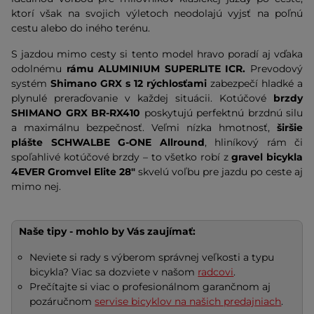
ktorí však na svojich výletoch neodolajú vyjsť na poľnú
cestu alebo do iného terénu.
S jazdou mimo cesty si tento model hravo poradí aj vďaka
odolnému
rámu ALUMINIUM SUPERLITE ICR
.
Prevodový
systém
Shimano GRX
s 12 rýchlosťami
zabezpečí hladké a
plynulé preraďovanie v každej situácii. Kotúčové
brzdy
SHIMANO GRX BR-RX410
poskytujú perfektnú brzdnú silu
a maximálnu bezpečnosť. Veľmi nízka hmotnosť,
širšie
plášte SCHWALBE G-ONE Allround
, hliníkový rám či
spoľahlivé kotúčové brzdy – to všetko robí z
gravel bicykla
4EVER Gromvel Elite 28"
skvelú voľbu pre jazdu po ceste aj
mimo nej.
Naše tipy - mohlo by Vás zaujímať:
Neviete si rady s výberom správnej veľkosti a typu
bicykla? Viac sa dozviete v našom
radcovi
.
Prečítajte si viac o profesionálnom garančnom aj
pozáručnom
servise bicyklov na našich predajniach
.