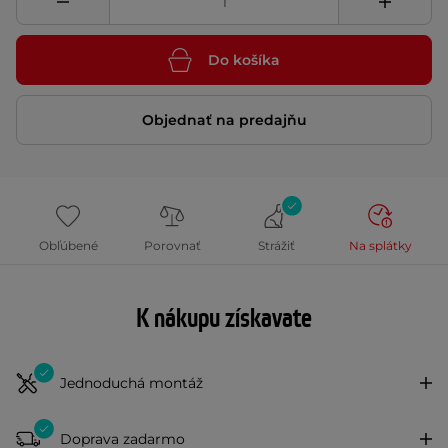
Do košíka
Objednať na predajňu
Obľúbené
Porovnať
Strážiť
Na splátky
K nákupu získavate
Jednoduchá montáž
Doprava zadarmo