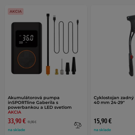
AKCIA
Akumulátorová pumpa
Cyklostojan zadný K
inSPORTline Gaberila s
40 mm 24-29"
powerbankou a LED svetlom
AKCIA
33,90 €
15,90 €
41,90 €
na sklade
na sklade