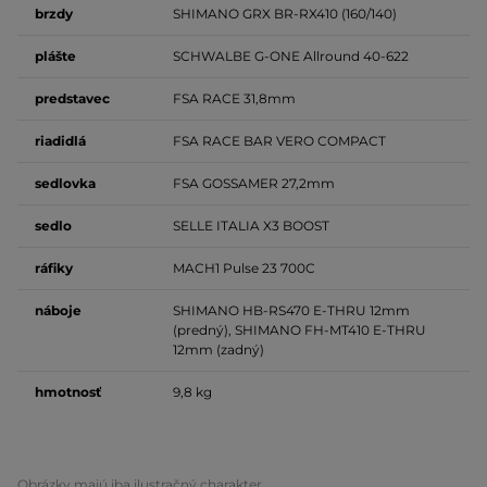
brzdy
SHIMANO GRX BR-RX410 (160/140)
plášte
SCHWALBE G-ONE Allround 40-622
predstavec
FSA RACE 31,8mm
riadidlá
FSA RACE BAR VERO COMPACT
sedlovka
FSA GOSSAMER 27,2mm
sedlo
SELLE ITALIA X3 BOOST
ráfiky
MACH1 Pulse 23 700C
náboje
SHIMANO HB-RS470 E-THRU 12mm
(predný), SHIMANO FH-MT410 E-THRU
12mm (zadný)
hmotnosť
9,8 kg
Obrázky majú iba ilustračný charakter.