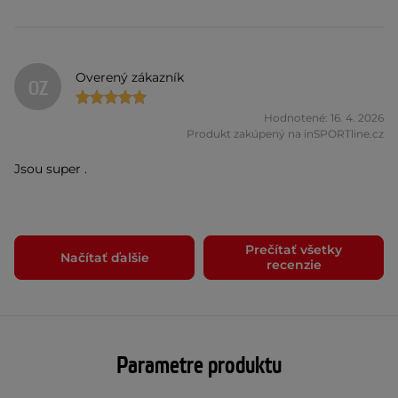
Overený zákazník
OZ
Hodnotené: 16. 4. 2026
Produkt zakúpený na inSPORTline.cz
Jsou super .
Prečítať všetky
Načítať ďalšie
recenzie
Parametre produktu