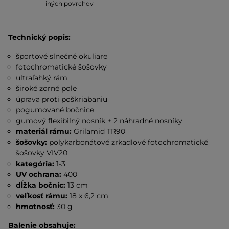
iných povrchov
Technický popis:
športové slnečné okuliare
fotochromatické šošovky
ultraľahký rám
široké zorné pole
úprava proti poškriabaniu
pogumované bočnice
gumový flexibilný nosník + 2 náhradné nosníky
materiál rámu:
Grilamid TR90
šošovky:
polykarbonátové zrkadlové fotochromatické
šošovky VIV20
kategória:
1-3
UV ochrana:
400
dĺžka bočníc:
13 cm
veľkosť rámu:
18 x 6,2 cm
hmotnosť:
30 g
Balenie obsahuje: