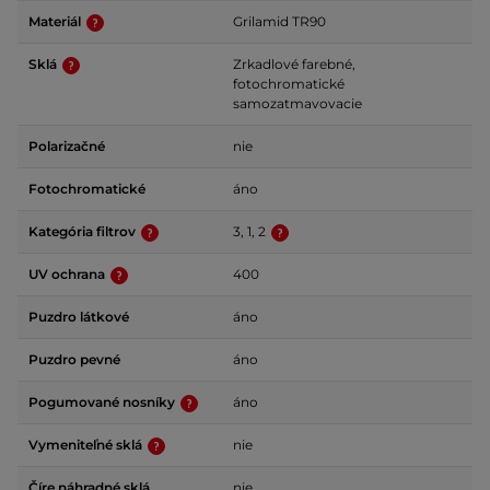
Materiál
Grilamid TR90
Sklá
Zrkadlové farebné,
fotochromatické
samozatmavovacie
Polarizačné
nie
Fotochromatické
áno
Kategória filtrov
3, 1, 2
UV ochrana
400
Puzdro látkové
áno
Puzdro pevné
áno
Pogumované nosníky
áno
Vymeniteľné sklá
nie
Číre náhradné sklá
nie