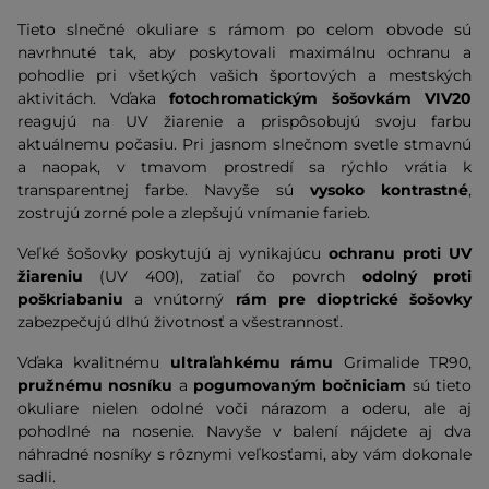
Tieto slnečné okuliare s rámom po celom obvode sú
navrhnuté tak, aby poskytovali maximálnu ochranu a
pohodlie pri všetkých vašich športových a mestských
aktivitách. Vďaka
fotochromatickým šošovkám VIV20
reagujú na UV žiarenie a prispôsobujú svoju farbu
aktuálnemu počasiu. Pri jasnom slnečnom svetle stmavnú
a naopak, v tmavom prostredí sa rýchlo vrátia k
transparentnej farbe. Navyše sú
vysoko kontrastné
,
zostrujú zorné pole a zlepšujú vnímanie farieb.
Veľké šošovky poskytujú aj vynikajúcu
ochranu proti UV
žiareniu
(UV 400), zatiaľ čo povrch
odolný proti
poškriabaniu
a vnútorný
rám pre
dioptrické šošovky
zabezpečujú dlhú životnosť a všestrannosť.
Vďaka kvalitnému
ultraľahkému rámu
Grimalide TR90,
pružnému nosníku
a
pogumovaným bočniciam
sú tieto
okuliare nielen odolné voči nárazom a oderu, ale aj
pohodlné na nosenie. Navyše v balení nájdete aj dva
náhradné nosníky s rôznymi veľkosťami, aby vám dokonale
sadli.