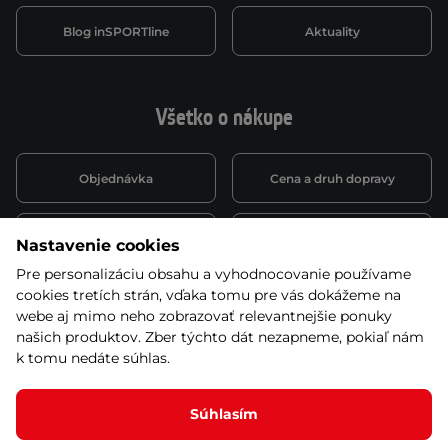
Blog inSPORTline
Aktuality
Všetko o nákupe
Objednávka
Cena a druh dopravy
Spôsob platby
Vernostný systém
Nastavenie cookies
Pre personalizáciu obsahu a vyhodnocovanie používame
cookies tretích strán, vďaka tomu pre vás dokážeme na
Montáž a servis
Reklamácie a záruka
webe aj mimo neho zobrazovať relevantnejšie ponuky
našich produktov. Zber týchto dát nezapneme, pokiaľ nám
k tomu nedáte súhlas.
Kariéra
Obchodné podmienky
Súhlasím