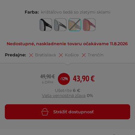
Farba:
krištáľovo šedá so zlatými sklami
Nedostupné, naskladnenie tovaru očakávame 11.8.2026
Predajne:
Bratislava
Košice
Trenčín
49,90 €
43,90 €
-12%
s DPH
Ušetríte
6 €
Vaša vernostná zľava
0%
Strážiť dostupnosť