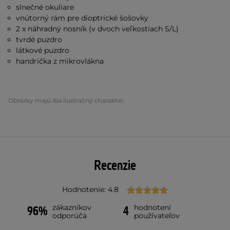
slnečné okuliare
vnútorný rám pre dioptrické šošovky
2 x náhradný nosník (v dvoch veľkostiach S/L)
tvrdé puzdro
látkové puzdro
handrička z mikrovlákna
Obrázky majú iba ilustračný charakter.
Recenzie
Hodnotenie: 4.8
zákazníkov
hodnotení
96%
4
odporúča
používateľov