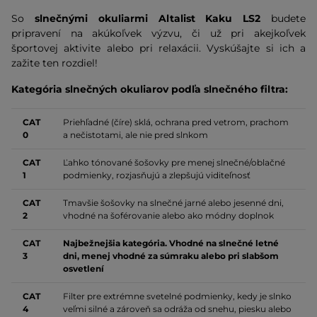
So
slnečnými okuliarmi Altalist Kaku LS2
budete
pripravení na akúkoľvek výzvu, či už pri akejkoľvek
športovej aktivite alebo pri relaxácii. Vyskúšajte si ich a
zažite ten rozdiel!
Kategória slnečných okuliarov podľa slnečného filtra:
CAT
Priehľadné (číre) sklá, ochrana pred vetrom, prachom
0
a nečistotami, ale nie pred slnkom
CAT
Ľahko tónované šošovky pre menej slnečné/oblačné
1
podmienky, rozjasňujú a zlepšujú viditeľnosť
CAT
Tmavšie šošovky na slnečné jarné alebo jesenné dni,
2
vhodné na šoférovanie alebo ako módny doplnok
CAT
Najbežnejšia kategória. Vhodné na slnečné letné
3
dni, menej vhodné za súmraku alebo pri slabšom
osvetlení
CAT
Filter pre extrémne svetelné podmienky,
kedy je slnko
4
veľmi silné a zároveň sa odráža od snehu, piesku alebo