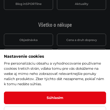
Blog inSPORTline
Aktuality
Všetko o nákupe
Objednávka
Cena a druh dopravy
Spôsob platby
Vernostný systém
Nastavenie cookies
Pre personalizáciu obsahu a vyhodnocovanie používame
cookies tretích strán, vďaka tomu pre vás dokážeme na
Montáž a servis
Reklamácie a záruka
webe aj mimo neho zobrazovať relevantnejšie ponuky
našich produktov. Zber týchto dát nezapneme, pokiaľ nám
k tomu nedáte súhlas.
Kariéra
Obchodné podmienky
Súhlasím