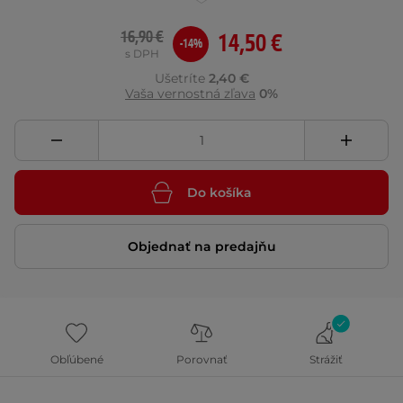
16,90 €
14,50 €
-14%
s DPH
Ušetríte
2,40 €
Vaša vernostná zľava
0%
Do košíka
Objednať na predajňu
Obľúbené
Porovnať
Strážiť