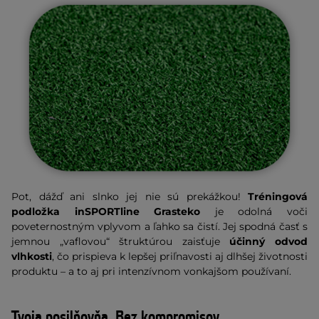
Pot, dážď ani slnko jej nie sú prekážkou!
Tréningová
podložka inSPORTline Grasteko
je odolná voči
poveternostným vplyvom a ľahko sa čistí. Jej spodná časť s
jemnou „vaflovou“ štruktúrou zaisťuje
účinný odvod
vlhkosti
, čo prispieva k lepšej priľnavosti aj dlhšej životnosti
produktu – a to aj pri intenzívnom vonkajšom používaní.
Tvoja posilňovňa. Bez kompromisov