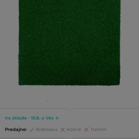
na sklade - 10.8. u Vás
Predajne:
Bratislava
Košice
Trenčín