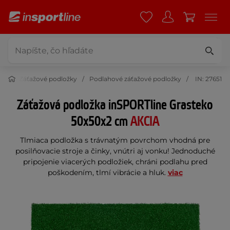
ry
Záťažové podložky
Podlahové záťažové podložky
IN: 27651
Záťažová podložka inSPORTline Grasteko
50x50x2 cm
AKCIA
Tlmiaca podložka s trávnatým povrchom vhodná pre
posilňovacie stroje a činky, vnútri aj vonku! Jednoduché
pripojenie viacerých podložiek, chráni podlahu pred
poškodením, tlmí vibrácie a hluk.
viac