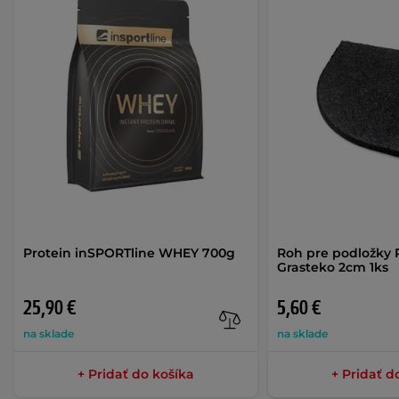
Protein inSPORTline WHEY 700g
Roh pre podložky 
Grasteko 2cm 1ks
25,90 €
5,60 €
na sklade
na sklade
+ Pridať do košíka
+ Pridať d