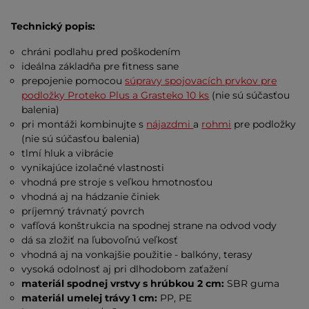
Technický popis:
chráni podlahu pred poškodením
ideálna základňa pre fitness sane
prepojenie pomocou
súpravy spojovacích prvkov pre
podložky Proteko Plus a Grasteko 10 ks
(nie sú súčasťou
balenia)
pri montáži kombinujte s
nájazdmi
a
rohmi
pre podložky
(nie sú súčasťou balenia)
tlmí hluk a vibrácie
vynikajúce izolačné vlastnosti
vhodná pre stroje s veľkou hmotnosťou
vhodná aj na hádzanie činiek
príjemný trávnatý povrch
vafľová konštrukcia na spodnej strane na odvod vody
dá sa zložiť na ľubovoľnú veľkosť
vhodná aj na vonkajšie použitie - balkóny, terasy
vysoká odolnosť aj pri dlhodobom zaťažení
materiál spodnej vrstvy s hrúbkou 2 cm:
SBR guma
materiál umelej trávy 1 cm:
PP, PE