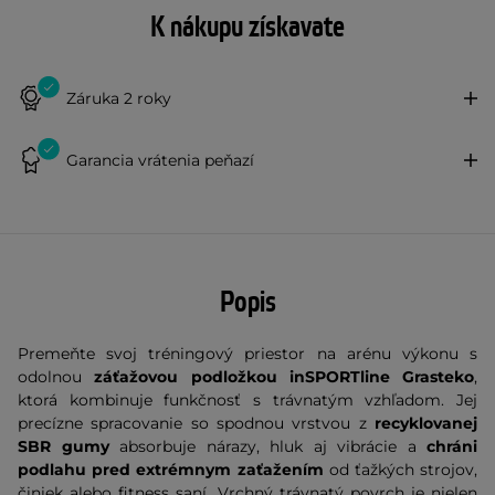
K nákupu získavate
Záruka 2 roky
Garancia vrátenia peňazí
Popis
Premeňte svoj tréningový priestor na arénu výkonu s
odolnou
záťažovou podložkou inSPORTline Grasteko
,
ktorá kombinuje funkčnosť s trávnatým vzhľadom. Jej
precízne spracovanie so spodnou vrstvou z
recyklovanej
SBR gumy
absorbuje nárazy, hluk aj vibrácie a
chráni
podlahu pred extrémnym zaťažením
od ťažkých strojov,
činiek alebo fitness saní. Vrchný trávnatý povrch je nielen