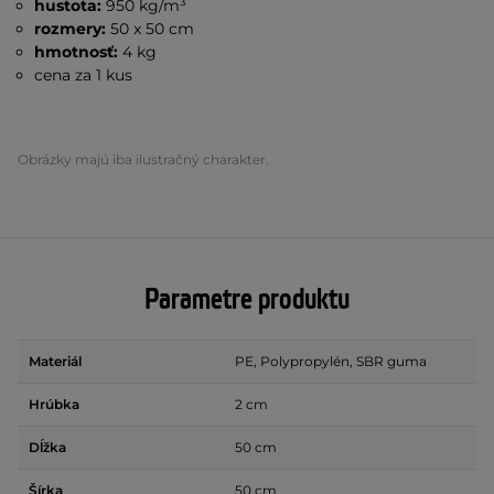
hustota:
950 kg/m³
rozmery:
50 x 50 cm
hmotnosť:
4 kg
cena za 1 kus
Obrázky majú iba ilustračný charakter.
Parametre produktu
Materiál
PE, Polypropylén, SBR guma
Hrúbka
2 cm
Dĺžka
50 cm
Šírka
50 cm