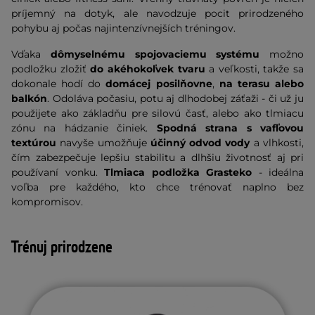
príjemný na dotyk, ale navodzuje pocit prirodzeného
pohybu aj počas najintenzívnejších tréningov.
Vďaka
dômyselnému spojovaciemu systému
možno
podložku zložiť
do akéhokoľvek tvaru
a veľkosti, takže sa
dokonale hodí do
domácej posilňovne
,
na terasu alebo
balkón
. Odoláva počasiu, potu aj dlhodobej záťaži - či už ju
použijete ako základňu pre silovú časť, alebo ako tlmiacu
zónu na hádzanie činiek.
Spodná strana s vafľovou
textúrou
navyše umožňuje
účinný odvod vody
a vlhkosti,
čím zabezpečuje lepšiu stabilitu a dlhšiu životnosť aj pri
používaní vonku.
Tlmiaca podložka Grasteko
- ideálna
voľba pre každého, kto chce trénovať naplno bez
kompromisov.
Trénuj prirodzene