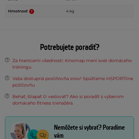
Hmotnosť
4 kg
Potrebujete poradiť?
Za hranicami všednosti: Kinomap mení svet domáceho
tréningu
Vaša dostupná posilňovňa snov! Spúšťame inSPORTline
požičovňu
Behať, šliapať či veslovať? Ako si poradiť s výberom
domáceho fitness trenažéra.
Nemôžete si vybrať? Poradíme
vám