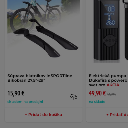
Súprava blatníkov inSPORTline
Elektrická pumpa 
Bikobran 27,5"-29"
Dukefira s power
svetlom
AKCIA
15,90 €
49,90 €
61,90 €
skladom na predajni
na sklade
+ Pridať do košíka
+ Pridať d