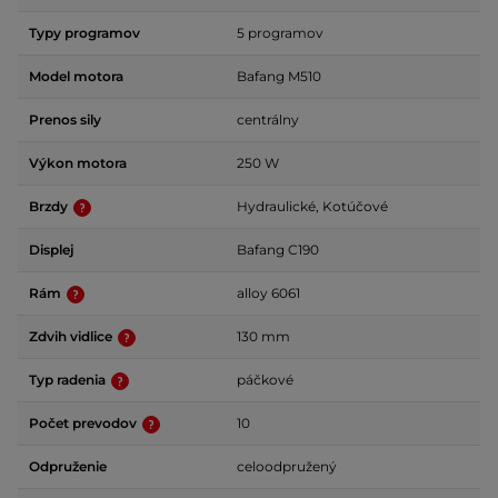
Typy programov
5 programov
Model motora
Bafang M510
Prenos sily
centrálny
Výkon motora
250 W
Brzdy
Hydraulické, Kotúčové
Displej
Bafang C190
Rám
alloy 6061
Zdvih vidlice
130 mm
Typ radenia
páčkové
Počet prevodov
10
Odpruženie
celoodpružený