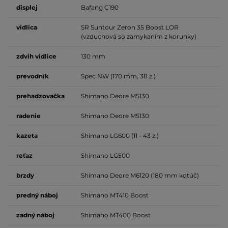
displej
Bafang C190
vidlica
SR Suntour Zeron 35 Boost LOR
(vzduchová so zamykaním z korunky)
zdvih vidlice
130 mm
prevodník
Spec NW (170 mm, 38 z.)
prehadzovačka
Shimano Deore M5130
radenie
Shimano Deore M5130
kazeta
Shimano LG600 (11 - 43 z.)
reťaz
Shimano LG500
brzdy
Shimano Deore M6120 (180 mm kotúč)
predný náboj
Shimano MT410 Boost
zadný náboj
Shimano MT400 Boost