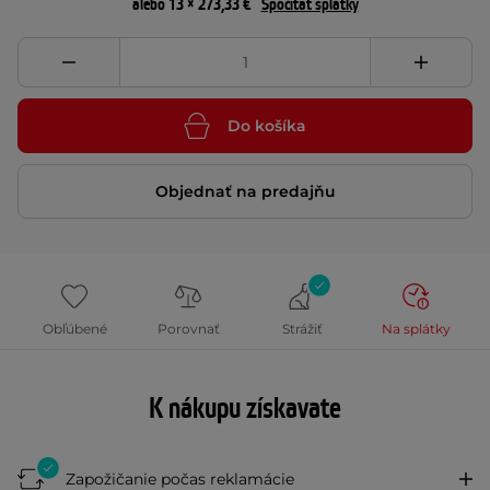
alebo 13 × 273,33 €
Spočítať splátky
Do košíka
Objednať na predajňu
Obľúbené
Porovnať
Strážiť
Na splátky
K nákupu získavate
Zapožičanie počas reklamácie