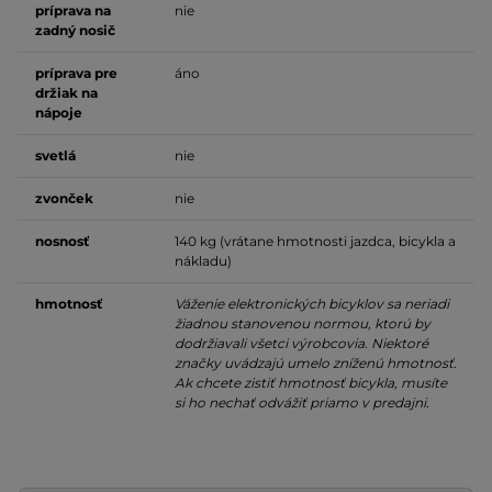
príprava na
nie
zadný nosič
príprava pre
áno
držiak na
nápoje
svetlá
nie
zvonček
nie
nosnosť
140 kg (vrátane hmotnosti jazdca, bicykla a
nákladu)
hmotnosť
Váženie elektronických bicyklov sa neriadi
žiadnou stanovenou normou, ktorú by
dodržiavali všetci výrobcovia. Niektoré
značky uvádzajú umelo zníženú hmotnosť.
Ak chcete zistiť hmotnosť bicykla, musíte
si ho nechať odvážiť priamo v predajni.