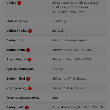
Vidlica
SR Suntour Zeron 35 Boost LOR
(1130 mm, vzduchová so
zamykaním korunky)
Materiál rámu
Hliníkový
Veľkosť kolies
29", 27,5"
Zadný tlmič
Manitou Radium expert
Zadná brzda
Shimano Deore BR-M6120
Predná brzda
Shimano Deore BR-M6120
Typ elektrobicykla
Horský
Zadný náboj
Shimano MT400 Boost
Predný náboj
Shimano MT410 Boost
Teleskopická sedlovka
áno
Zadný plášť
Schwalbe Nobby Nic 27,5 x 2,6“ (65