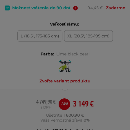
Možnosť vrátenia do 90 dní
94,45 €
Zadarmo
Veľkosť rámu:
L (18,5", 175-185 cm)
XL (20,5", 185-195 cm)
Farba:
Lime black pearl
Zvoľte variant produktu
4 749,90 €
3 149 €
-34%
s DPH
Ušetríte
1 600,90 €
Vaša vernostná zľava
0%