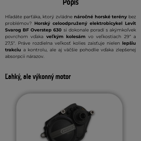
Popis
Hľadáte parťáka, ktorý zvládne
náročné horské terény
bez
problémov?
Horský celoodpružený elektrobicykel Levit
Svarog BF Overstep 630
si dokonale poradí s akýmkoľvek
povrchom vďaka
veľkým kolesám
vo veľkostiach 29“ a
27,5“. Práve rozdielna veľkosť kolies zaisťuje nielen
lepšiu
trakciu
a kontrolu, ale aj väčšie pohodlie vďaka zlepšenej
absorpcii nárazov.
Ľahký, ale výkonný motor