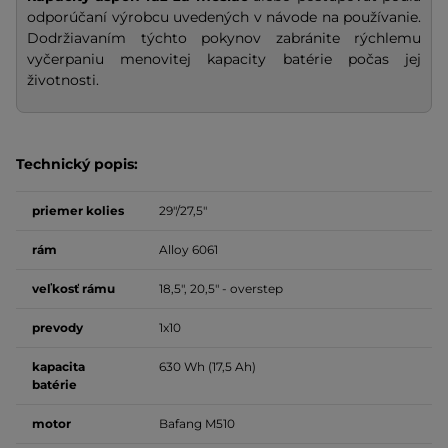
odporúčaní výrobcu uvedených v návode na používanie.
Dodržiavaním týchto pokynov zabránite rýchlemu
vyčerpaniu menovitej kapacity batérie počas jej
životnosti.
Technický popis:
priemer kolies
29"/27,5"
rám
Alloy 6061
veľkosť rámu
18,5", 20,5" - overstep
prevody
1x10
kapacita
630 Wh (17,5 Ah)
batérie
motor
Bafang M510