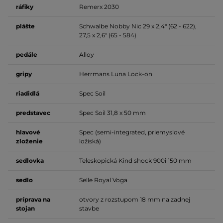
ráfiky
Remerx 2030
plášte
Schwalbe Nobby Nic 29 x 2,4" (62 - 622),
27,5 x 2,6" (65 - 584)
pedále
Alloy
gripy
Herrmans Luna Lock-on
riadidlá
Spec Soil
predstavec
Spec Soil 31,8 x 50 mm
hlavové
Spec (semi-integrated, priemyslové
zloženie
ložiská)
sedlovka
Teleskopická Kind shock 900i 150 mm
sedlo
Selle Royal Voga
príprava na
otvory z rozstupom 18 mm na zadnej
stojan
stavbe