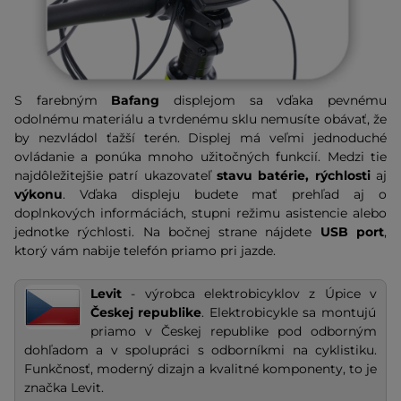
S farebným
Bafang
displejom sa vďaka pevnému
odolnému materiálu a tvrdenému sklu nemusíte obávať, že
by nezvládol ťažší terén. Displej má veľmi jednoduché
ovládanie a ponúka mnoho užitočných funkcií. Medzi tie
najdôležitejšie patrí ukazovateľ
stavu batérie, rýchlosti
aj
výkonu
. Vďaka displeju budete mať prehľad aj o
doplnkových informáciách, stupni režimu asistencie alebo
jednotke rýchlosti. Na bočnej strane nájdete
USB port
,
ktorý vám nabije telefón priamo pri jazde.
Levit
- výrobca elektrobicyklov z Úpice v
Českej republike
. Elektrobicykle sa montujú
priamo v Českej republike pod odborným
dohľadom a v spolupráci s odborníkmi na cyklistiku.
Funkčnosť, moderný dizajn a kvalitné komponenty, to je
značka Levit.