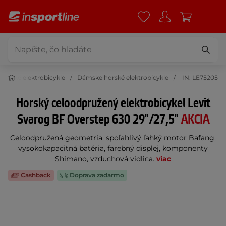
Horské elektrobicykle
Dámske horské elektrobicykle
IN: LE75205
Horský celoodpružený elektrobicykel Levit
Svarog BF Overstep 630 29"/27,5"
AKCIA
Celoodpružená geometria, spoľahlivý ľahký motor Bafang,
vysokokapacitná batéria, farebný displej, komponenty
Shimano, vzduchová vidlica.
viac
Cashback
Doprava zadarmo