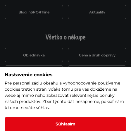
Blog inSPORTline
Aktuality
Všetko o nákupe
Objednávka
Cena a druh dopravy
Spôsob platby
Vernostný systém
Nastavenie cookies
Pre personalizáciu obsahu a vyhodnocovanie používame
cookies tretích strán, vďaka tomu pre vás dokážeme na
Montáž a servis
Reklamácie a záruka
webe aj mimo neho zobrazovať relevantnejšie ponuky
našich produktov. Zber týchto dát nezapneme, pokiaľ nám
k tomu nedáte súhlas.
Kariéra
Obchodné podmienky
Súhlasím