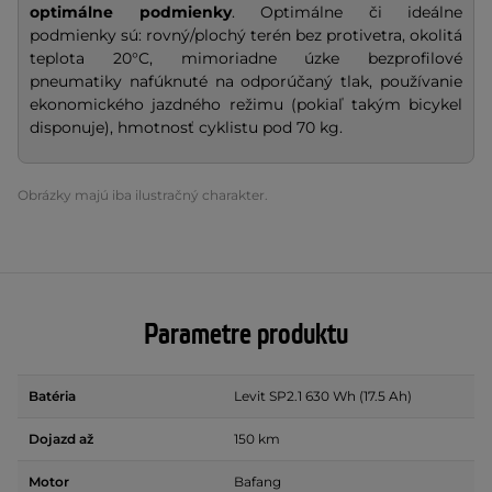
optimálne podmienky
. Optimálne či ideálne
podmienky sú: rovný/plochý terén bez protivetra, okolitá
teplota 20°C, mimoriadne úzke bezprofilové
pneumatiky nafúknuté na odporúčaný tlak, používanie
ekonomického jazdného režimu (pokiaľ takým bicykel
disponuje), hmotnosť cyklistu pod 70 kg.
Obrázky majú iba ilustračný charakter.
Parametre produktu
Batéria
Levit SP2.1 630 Wh (17.5 Ah)
Dojazd až
150 km
Motor
Bafang