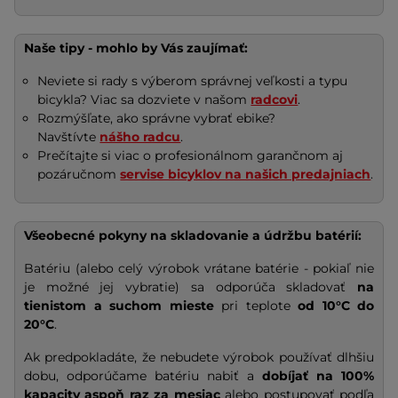
Naše tipy - mohlo by Vás zaujímať:
Neviete si rady s výberom správnej veľkosti a typu
bicykla? Viac sa dozviete v našom
radcovi
.
Rozmýšľate, ako správne vybrať ebike?
Navštívte
nášho radcu
.
Prečítajte si viac o profesionálnom garančnom aj
pozáručnom
servise bicyklov na našich predajniach
.
Všeobecné pokyny na skladovanie a údržbu batérií:
Batériu (alebo celý výrobok vrátane batérie - pokiaľ nie
je možné jej vybratie) sa odporúča skladovať
na
tienistom a suchom mieste
pri teplote
od 10°C do
20°C
.
Ak predpokladáte, že nebudete výrobok používať dlhšiu
dobu, odporúčame batériu nabiť a
dobíjať na
100%
kapacity
aspoň raz za mesiac
alebo postupovať podľa