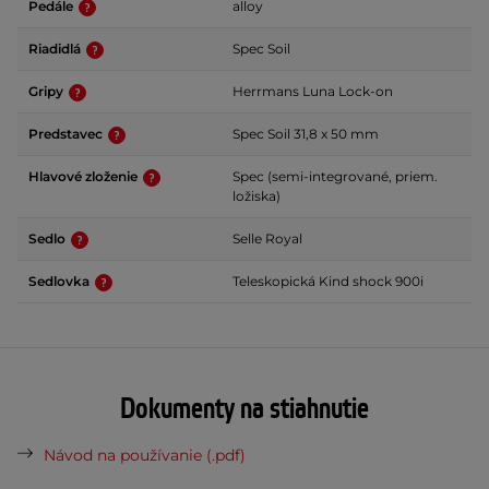
Pedále
alloy
Riadidlá
Spec Soil
Gripy
Herrmans Luna Lock-on
Predstavec
Spec Soil 31,8 x 50 mm
Hlavové zloženie
Spec (semi-integrované, priem.
ložiska)
Sedlo
Selle Royal
Sedlovka
Teleskopická Kind shock 900i
Dokumenty na stiahnutie
Návod na používanie (.pdf)