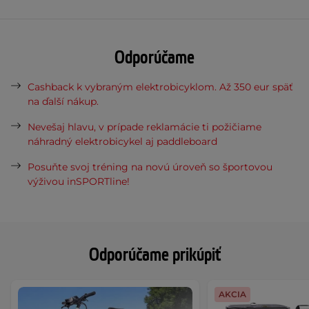
Odporúčame
Cashback k vybraným elektrobicyklom. Až 350 eur späť
na ďalší nákup.
Nevešaj hlavu, v prípade reklamácie ti požičiame
náhradný elektrobicykel aj paddleboard
Posuňte svoj tréning na novú úroveň so športovou
výživou inSPORTline!
Odporúčame prikúpiť
AKCIA