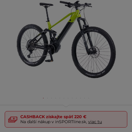
CASHBACK
získajte späť
220 €
Na ďalší nákup v inSPORTline.sk,
viac tu