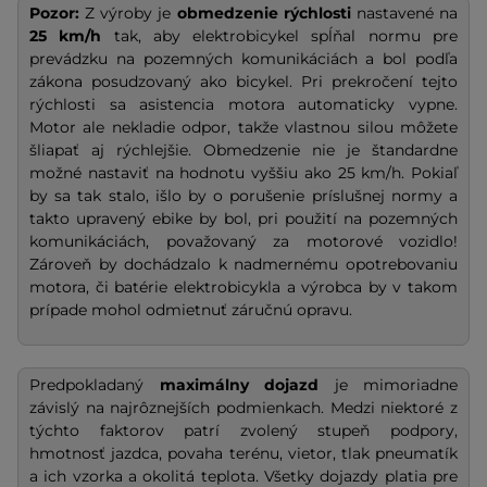
Pozor:
Z výroby je
obmedzenie rýchlosti
nastavené na
25 km/h
tak, aby elektrobicykel spĺňal normu pre
prevádzku na pozemných komunikáciách a bol podľa
zákona posudzovaný ako bicykel. Pri prekročení tejto
rýchlosti sa asistencia motora automaticky vypne.
Motor ale nekladie odpor, takže vlastnou silou môžete
šliapať aj rýchlejšie. Obmedzenie nie je štandardne
možné nastaviť na hodnotu vyššiu ako 25 km/h. Pokiaľ
by sa tak stalo, išlo by o porušenie príslušnej normy a
takto upravený ebike by bol, pri použití na pozemných
komunikáciách, považovaný za motorové vozidlo!
Zároveň by dochádzalo k nadmernému opotrebovaniu
motora, či batérie elektrobicykla a výrobca by v takom
prípade mohol odmietnuť záručnú opravu.
Predpokladaný
maximálny dojazd
je mimoriadne
závislý na najrôznejších podmienkach. Medzi niektoré z
týchto faktorov patrí zvolený stupeň podpory,
hmotnosť jazdca, povaha terénu, vietor, tlak pneumatík
a ich vzorka a okolitá teplota. Všetky dojazdy platia pre