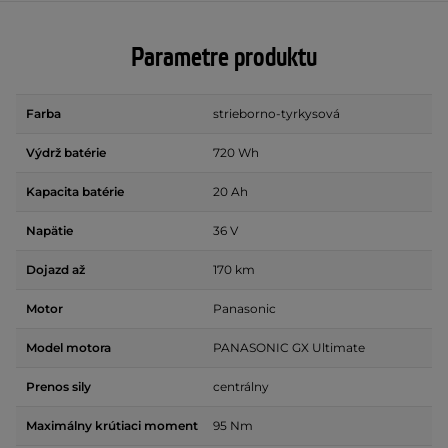
Parametre produktu
Farba
strieborno-tyrkysová
Výdrž batérie
720 Wh
Kapacita batérie
20 Ah
Napätie
36 V
Dojazd až
170 km
Motor
Panasonic
Model motora
PANASONIC GX Ultimate
Prenos sily
centrálny
Maximálny krútiaci moment
95 Nm