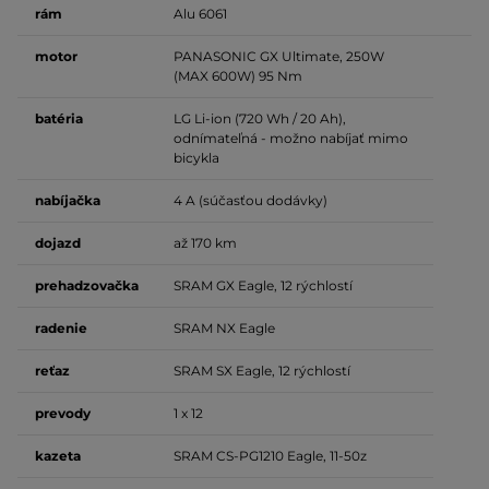
rám
Alu 6061
motor
PANASONIC GX Ultimate, 250W
(MAX 600W) 95 Nm
batéria
LG Li-ion (720 Wh / 20 Ah),
odnímateľná - možno nabíjať mimo
bicykla
nabíjačka
4 A (súčasťou dodávky)
dojazd
až 170 km
prehadzovačka
SRAM GX Eagle, 12 rýchlostí
radenie
SRAM NX Eagle
reťaz
SRAM SX Eagle, 12 rýchlostí
prevody
1 x 12
kazeta
SRAM CS-PG1210 Eagle, 11-50z