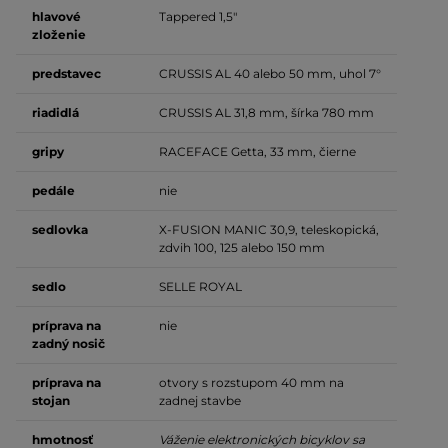
hlavové
Tappered 1,5"
zloženie
predstavec
CRUSSIS AL 40 alebo 50 mm, uhol 7°
riadidlá
CRUSSIS AL 31,8 mm, šírka 780 mm
gripy
RACEFACE Getta, 33 mm, čierne
pedále
nie
sedlovka
X-FUSION MANIC 30,9, teleskopická,
zdvih 100, 125 alebo 150 mm
sedlo
SELLE ROYAL
príprava na
nie
zadný nosič
príprava na
otvory s rozstupom 40 mm na
stojan
zadnej stavbe
hmotnosť
Váženie elektronických bicyklov sa