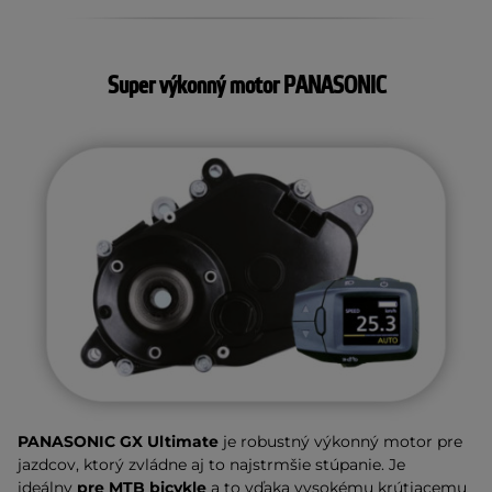
Super výkonný motor PANASONIC
PANASONIC GX Ultimate
je robustný výkonný motor pre
jazdcov, ktorý zvládne aj to najstrmšie stúpanie. Je
ideálny
pre MTB bicykle
a to vďaka vysokému krútiacemu