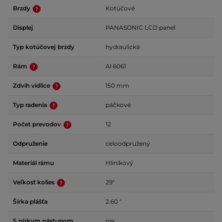
Brzdy
Kotúčové
Displej
PANASONIC LCD panel
Typ kotúčovej brzdy
hydraulická
Rám
Al 6061
Zdvih vidlice
150 mm
Typ radenia
páčkové
Počet prevodov
12
Odpruženie
celoodpružený
Materiál rámu
Hliníkový
Veľkosť kolies
29"
Šírka plášťa
2.60 "
S nízkym nástupom
nie