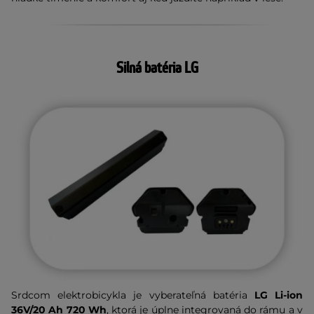
Silná batéria LG
Srdcom elektrobicykla je vyberateľná batéria
LG Li-ion
36V/20 Ah 720 Wh
, kt
orá je úplne integrovaná do rámu a v