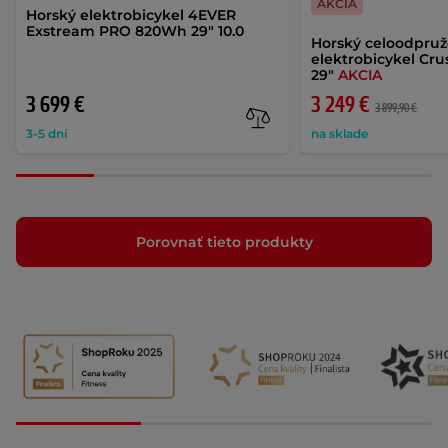
AKCIA
Horský elektrobicykel 4EVER
Exstream PRO 820Wh 29" 10.0
Horský celoodpru
elektrobicykel Crus
29"
AKCIA
3 699 €
3 249 €
3 899,90 €
3-5 dní
na sklade
Porovnať tieto produkty