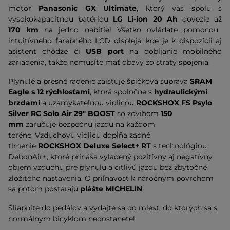
motor
Panasonic GX Ultimate
, ktorý vás spolu s
vysokokapacitnou batériou
LG Li-ion 20 Ah
dovezie až
170
km
na
jedno nabitie! Všetko ovládate pomocou
intuitívneho farebného LCD displeja, kde je k dispozícii aj
asistent chôdze či
USB port
na dobíjanie mobilného
zariadenia, takže nemusíte mať obavy zo straty spojenia.
Plynulé a presné radenie zaisťuje špičková súprava
SRAM
Eagle s 12 rýchlosťami
, ktorá spoločne s
hydraulickými
brzdami
a uzamykateľnou vidlicou
ROCKSHOX FS Psylo
Silver RC Solo Air 29" BOOST
so
zdvihom
150
mm
zaručuje bezpečnú jazdu na každom
teréne. Vzduchovú vidlicu dopĺňa zadné
tlmenie
ROCKSHOX Deluxe Select+ RT
s technológiou
DebonAir+, ktoré prináša vyladený pozitívny aj negatívny
objem vzduchu pre plynulú a citlivú jazdu bez zbytočne
zložitého nastavenia. O priľnavosť k náročným povrchom
sa potom postarajú
plášte MICHELIN
.
Šliapnite do pedálov a vydajte sa do miest, do ktorých sa s
normálnym bicyklom nedostanete!