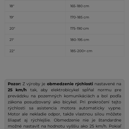
18″
165-180 cm
19″
170-185 cm
20″
175-190 cm
21″
180-195 cm
22″
185-200+ cm
Pozor:
Z výroby je
obmedzenie rýchlosti
nastavené na
25 km/h
tak, aby elektrobicykel spĺňal normu pre
prevádzku na pozemných komunikáciách a bol podľa
zákona posudzovaný ako bicykel. Pri prekročení tejto
rýchlosti sa asistencia motora automaticky vypne.
Motor ale nekladie odpor, takže vlastnou silou môžete
šliapať aj rýchlejšie. Obmedzenie nie je štandardne
možné nastaviť na hodnotu vyššiu ako 25 km/h. Pokiaľ