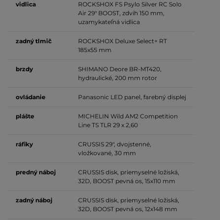
vidlica
ROCKSHOX FS Psylo Silver RC Solo
Air 29" BOOST, zdvih 150 mm,
uzamykateľná vidlica
zadný tlmič
ROCKSHOX Deluxe Select+ RT
185x55 mm
brzdy
SHIMANO Deore BR-MT420,
hydraulické, 200 mm rotor
ovládanie
Panasonic LED panel, farebný displej
plášte
MICHELIN Wild AM2 Competition
Line TS TLR 29 x 2,60
ráfiky
CRUSSIS 29", dvojstenné,
vložkované, 30 mm
predný náboj
CRUSSIS disk, priemyselné ložiská,
32D, BOOST pevná os, 15x110 mm
zadný náboj
CRUSSIS disk, priemyselné ložiská,
32D, BOOST pevná os, 12x148 mm