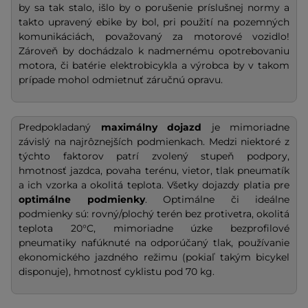
by sa tak stalo, išlo by o porušenie príslušnej normy a
takto upravený ebike by bol, pri použití na pozemných
komunikáciách, považovaný za motorové vozidlo!
Zároveň by dochádzalo k nadmernému opotrebovaniu
motora, či batérie elektrobicykla a výrobca by v takom
prípade mohol odmietnuť záručnú opravu.
Predpokladaný
maximálny dojazd
je mimoriadne
závislý na najrôznejších podmienkach. Medzi niektoré z
týchto faktorov patrí zvolený stupeň podpory,
hmotnosť jazdca, povaha terénu, vietor, tlak pneumatík
a ich vzorka a okolitá teplota. Všetky dojazdy platia pre
optimálne podmienky
. Optimálne či ideálne
podmienky sú: rovný/plochý terén bez protivetra, okolitá
teplota 20°C, mimoriadne úzke bezprofilové
pneumatiky nafúknuté na odporúčaný tlak, používanie
ekonomického jazdného režimu (pokiaľ takým bicykel
disponuje), hmotnosť cyklistu pod 70 kg.