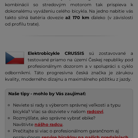
kombinácii so stredovým motorom tak prispieva k
dokonalému vyváženiu celého bicykla. Na jedno nabitie vás
takto silná batéria dovezie
až 170 km
ď
aleko (v závislosti
od profilu trate).
Elektrobicykle CRUSSIS
sú zostavované a
testované priamo na území Českej republiky pod
profesionálnym dozorom a v spolupráci s cyklo
odborníkmi. Táto progresívna česká značka je zárukou
kvality, moderného dizajnu a maximálneho pôžitku z jazdy.
Naše tipy - mohlo by Vás zaujímať:
Neviete si rady s výberom správnej veľkosti a typu
bicykla? Viac sa dozviete v našom
radcovi
.
Rozmýšľate, ako správne vybrať ebike?
Navštívte
nášho radcu
.
Prečítajte si viac o profesionálnom garančnom aj
pozáručnom
servise bicyklov na našich predajniach
.