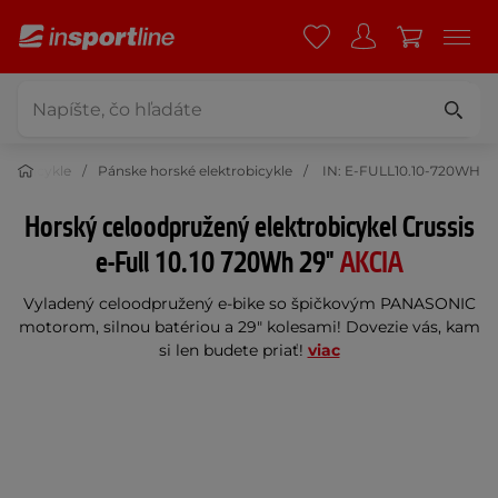
ktrobicykle
Pánske horské elektrobicykle
IN: E-FULL10.10-720WH
Horský celoodpružený elektrobicykel Crussis
e-Full 10.10 720Wh 29"
AKCIA
Vyladený celoodpružený e-bike so špičkovým PANASONIC
motorom, silnou batériou a 29" kolesami! Dovezie vás, kam
si len budete priať!
viac