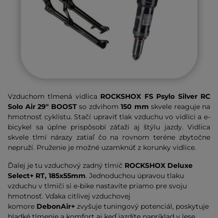
Vzduchom tlmená vidlica
ROCKSHOX FS Psylo Silver RC
Solo Air 29" BOOST
so zdvihom
150 mm
s
kvele reaguje na
hmotnosť cyklistu. Stačí upraviť tlak vzduchu vo vidlici a e-
bicykel sa úplne prispôsobí záťaži aj štýlu jazdy. Vidlica
skvele tlmí nárazy zatiaľ čo na rovnom teréne zbytočne
nepruží. Pruženie je možné uzamknúť z korunky vidlice.
Ďalej je tu vzduchový zadný tlmi
č
ROCKSHOX Deluxe
Select+ RT, 185x55mm
.
Jednoduchou úpravou tlaku
vzduchu v tlmiči si e-bike nastavíte priamo pre svoju
hmotnosť. Vďaka citlivej vzduchovej
komore
DebonAir+
zvyšuje tuningový potenciál, poskytuje
hladké tlmenie a komfort aj keď jazdíte napríklad v lese.