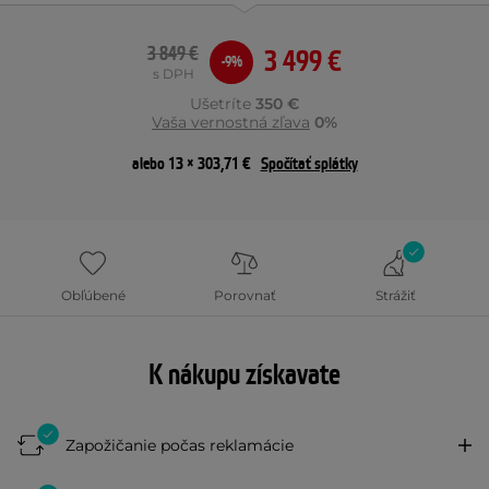
3 849 €
3 499 €
-9%
s DPH
Ušetríte
350 €
Vaša vernostná zľava
0%
alebo 13 × 303,71 €
Spočítať splátky
Obľúbené
Porovnať
Strážiť
K nákupu získavate
Zapožičanie počas reklamácie