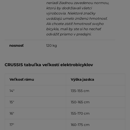
neriadi žiadnou zavedenou normou,
ktorú by dodržiavali všetci
výrobcovia. Niektoré značky
uvádzajú umelo zníženú hmotnosť.
Ak chcete zistiť hmotnosť svojho
bicykla, mali by ste si ho nechať
odvážiť priamo v predajni.
nosnosť
120 kg
CRUSSIS tabuľka veľkostí elektrobicyklov
Veľkosť rámu
Výška jazdca
14″
135-155 cm
15″
150-165 cm
16″
155-170 cm
17″
160-175 cm