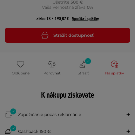
Ušetríte
500 €
Vaša vernostná zľava
0%
alebo 13 × 190,87 €
Spočítať splátky
Strážiť dostupnosť
Obľúbené
Porovnať
Strážiť
Na splátky
K nákupu získavate
Zapožičanie počas reklamácie
Cashback 150 €