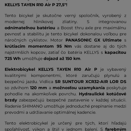
KELLYS TAYEN R10 Air P 27,5"!
Tento bicykel je skutočne verný spoločník, vyrobený z
modernej hliníkovej zliatiny. S integrovanou
odnímateľnou batériou
a
Boost thru axle
pre maximálnu
pevnosť a stabilitu je tento bicykel dokonalou voľbou pre
náročných cyklistov. Motor
PANASONIC GX Ultimate
s
krútiacim momentom 95 Nm
vás dostane aj do tých
najstrmších kopcov, zatiaľ čo batéria KELLYS s
kapacitou
725 Wh
umožňuje
dojazd až 150 km
.
Elektrobicykel KELLYS TAYEN R10 Air P
je vybavený
kvalitnými komponentmi, ktoré zaručujú plynulú a
bezpečnú jazdu. Vidlica
SR SUNTOUR XCR32-AIR LOR DS
so zdvihom
120 mm
a
možnosťou uzamykania
poskytuje
pohodlie na akomkoľvek povrchu.
Hydraulické kotúčové
brzdy
zabezpečujú bezpečné zastavenie v každej situácii.
Radenie SHIMANO umožňuje jednoduché prepínanie medzi
prevodmi a udržiavanie optimálnej kadencie.
Tento elektrobicykel je určený pre tých, ktorí hľadajú
spoľahlivosť, výkon a štýl v jednom balení. S
farebným