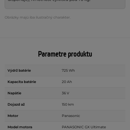
Obrázky majú iba ilustračný charakter.
Parametre produktu
Výdrž batérie
725 Wh
Kapacita batérie
20 Ah
Napätie
36 V
Dojazd až
150 km
Motor
Panasonic
Model motora
PANASONIC GX Ultimate