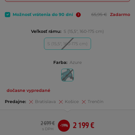
Možnosť vrátenia do 90 dní
65,95 €
Zadarmo
Veľkosť rámu:
S (15,5", 160-175 cm)
S (15,5", 160-175 cm)
Farba:
Azure
dočasne vypredané
Predajne:
Bratislava
Košice
Trenčín
2 699 €
2 199 €
-19%
s DPH