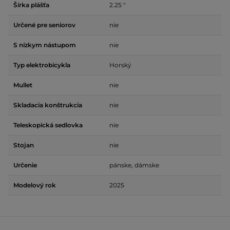
Šírka plášťa
2.25 "
Určené pre seniorov
nie
S nízkym nástupom
nie
Typ elektrobicykla
Horský
Mullet
nie
Skladacia konštrukcia
nie
Teleskopická sedlovka
nie
Stojan
nie
Určenie
pánske, dámske
Modelový rok
2025