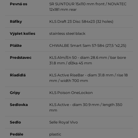
Pevná os
SR SUNTOUR 15x110 mm front / NOVATEC
12x181 mm rear
Ráfiky
KLS Draft 23 Disc 584x23 (32 holes)
Výplet kolies
stainless steel black
Plášte
CHWALBE Smart Sam 57-584 (27,5 "x2,25)
Predstavec
KLS Alm/En 50 -
diam 28.6 mm / bar bore
31.8 mm
/ dĺžka 45 mm
Riadidlá
KLS Active RiseBar -
diam 31.8 mm / rise 18
mm / width 700 mm
Gripy
KLS Poison OneLockon
Sedlovka
KLS Active -
diam 30.9 mm / length 350
mm
Sedlo
Selle Royal Vivo
Pedále
plastic