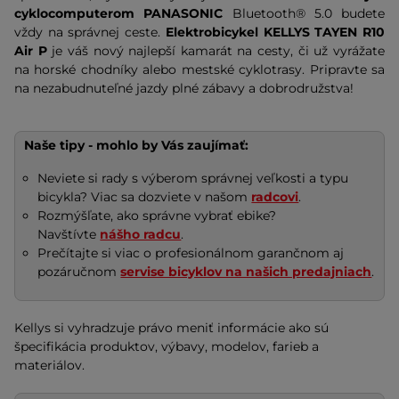
cyklocomputerom PANASONIC
Bluetooth® 5.0 budete
vždy na správnej ceste.
Elektrobicykel KELLYS TAYEN R10
Air P
je váš nový najlepší kamarát na cesty, či už vyrážate
na horské chodníky alebo mestské cyklotrasy. Pripravte sa
na nezabudnuteľné jazdy plné zábavy a dobrodružstva!
Naše tipy - mohlo by Vás zaujímať:
Neviete si rady s výberom správnej veľkosti a typu
bicykla? Viac sa dozviete v našom
radcovi
.
Rozmýšľate, ako správne vybrať ebike?
Navštívte
nášho radcu
.
Prečítajte si viac o profesionálnom garančnom aj
pozáručnom
servise bicyklov na našich predajniach
.
Kellys si vyhradzuje právo meniť informácie ako sú
špecifikácia produktov, výbavy, modelov, farieb a
materiálov.