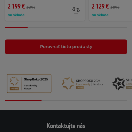
2 199 €
2 129 €
2 699 €
2 199 €
na sklade
na sklade
Porovnať tieto produkty
Kontaktujte nás