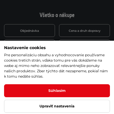
Všetko o nákupe
Objednávka
Cena a druh dopravy
Spôsob platby
Vernostný systém
Nastavenie cookies
Pre personalizáciu obsahu a vyhodnocovanie používame
cookies tretích strán, vďaka tomu pre vás dokážeme na
Montáž a servis
Reklamácie a záruka
webe aj mimo neho zobrazovať relevantnejšie ponuky
našich produktov. Zber týchto dát nezapneme, pokiaľ nám
k tomu nedáte súhlas.
Kariéra
Obchodné podmienky
Súhlasím
Upraviť nastavenia
© 2026 Stores inSPORTline SK, s.r.o. Všetky práva vyhradené
Ochrana osobných údajov
Nastavenie cookies