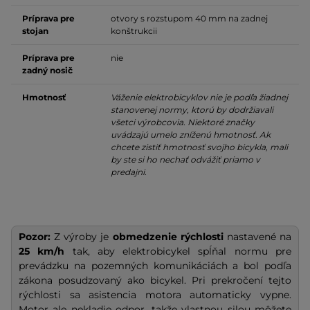
Príprava pre
otvory s rozstupom 40 mm na zadnej
stojan
konštrukcii
Príprava pre
nie
zadný nosič
Hmotnosť
Váženie elektrobicyklov nie je podľa žiadnej
stanovenej normy, ktorú by dodržiavali
všetci výrobcovia. Niektoré značky
uvádzajú umelo zníženú hmotnosť. Ak
chcete zistiť hmotnosť svojho bicykla, mali
by ste si ho nechať odvážiť priamo v
predajni.
Pozor:
Z výroby je
obmedzenie rýchlosti
nastavené na
25 km/h
tak, aby elektrobicykel spĺňal normu pre
prevádzku na pozemných komunikáciách a bol podľa
zákona posudzovaný ako bicykel. Pri prekročení tejto
rýchlosti sa asistencia motora automaticky vypne.
Motor ale nekladie odpor, takže vlastnou silou môžete