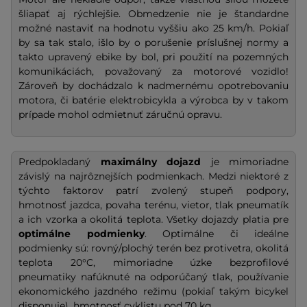
šliapať aj rýchlejšie. Obmedzenie nie je štandardne
možné nastaviť na hodnotu vyššiu ako 25 km/h. Pokiaľ
by sa tak stalo, išlo by o porušenie príslušnej normy a
takto upravený ebike by bol, pri použití na pozemných
komunikáciách, považovaný za motorové vozidlo!
Zároveň by dochádzalo k nadmernému opotrebovaniu
motora, či batérie elektrobicykla a výrobca by v takom
prípade mohol odmietnuť záručnú opravu.
Predpokladaný
maximálny dojazd
je mimoriadne
závislý na najrôznejších podmienkach. Medzi niektoré z
týchto faktorov patrí zvolený stupeň podpory,
hmotnosť jazdca, povaha terénu, vietor, tlak pneumatík
a ich vzorka a okolitá teplota. Všetky dojazdy platia pre
optimálne podmienky
. Optimálne či ideálne
podmienky sú: rovný/plochý terén bez protivetra, okolitá
teplota 20°C, mimoriadne úzke bezprofilové
pneumatiky nafúknuté na odporúčaný tlak, používanie
ekonomického jazdného režimu (pokiaľ takým bicykel
disponuje), hmotnosť cyklistu pod 70 kg.