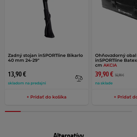
Zadný stojan inSPORTline Bikarlo
Ohňovzdorný obal 
40 mm 24-29"
inSPORTline Batex
cm
AKCIA
13,90 €
39,90 €
56,90 €
skladom na predajni
na sklade
+ Pridať do košíka
+ Pridať d
Alternatívy