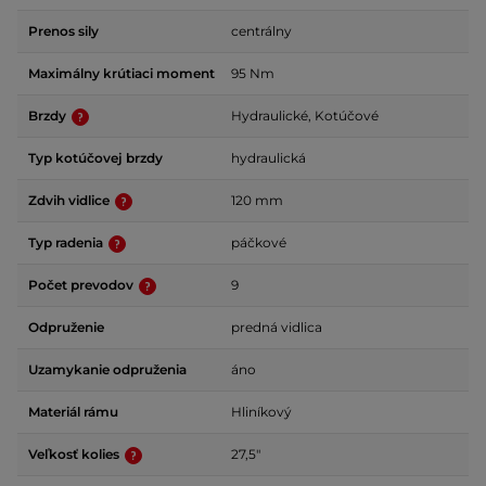
Prenos sily
centrálny
Maximálny krútiaci moment
95 Nm
Brzdy
Hydraulické, Kotúčové
Typ kotúčovej brzdy
hydraulická
Zdvih vidlice
120 mm
Typ radenia
páčkové
Počet prevodov
9
Odpruženie
predná vidlica
Uzamykanie odpruženia
áno
Materiál rámu
Hliníkový
Veľkosť kolies
27,5"