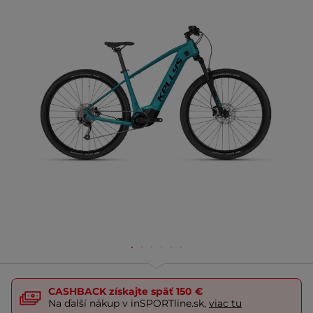
CASHBACK
získajte späť
150 €
Na ďalší nákup v inSPORTline.sk,
viac tu