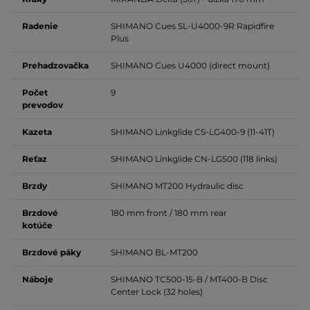
Radenie
SHIMANO Cues SL-U4000-9R Rapidfire
Plus
Prehadzovačka
SHIMANO Cues U4000 (direct mount)
Počet
9
prevodov
Kazeta
SHIMANO Linkglide CS-LG400-9 (11-41T)
Reťaz
SHIMANO Linkglide CN-LG500 (118 links)
Brzdy
SHIMANO MT200 Hydraulic disc
Brzdové
180 mm front / 180 mm rear
kotúče
Brzdové páky
SHIMANO BL-MT200
Náboje
SHIMANO TC500-15-B / MT400-B Disc
Center Lock (32 holes)