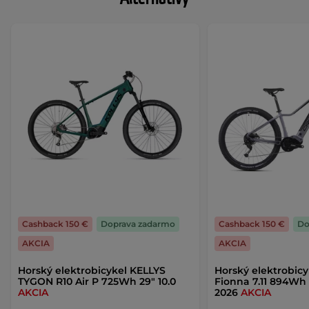
Cashback 150 €
Doprava zadarmo
Cashback 150 €
Do
AKCIA
AKCIA
Horský elektrobicykel KELLYS
Horský elektrobicy
TYGON R10 Air P 725Wh 29" 10.0
Fionna 7.11 894Wh 
AKCIA
2026
AKCIA