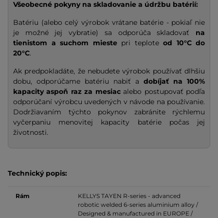
Všeobecné pokyny na skladovanie a údržbu batérií:
Batériu (alebo celý výrobok vrátane batérie - pokiaľ nie
je možné jej vybratie) sa odporúča skladovať
na
tienistom a suchom mieste
pri teplote
od 10°C do
20°C
.
Ak predpokladáte, že nebudete výrobok používať dlhšiu
dobu, odporúčame batériu nabiť a
dobíjať na
100%
kapacity
aspoň raz za mesiac
alebo postupovať podľa
odporúčaní výrobcu uvedených v návode na používanie.
Dodržiavaním týchto pokynov zabránite rýchlemu
vyčerpaniu menovitej kapacity batérie počas jej
životnosti.
Technický popis:
Rám
KELLYS TAYEN
R-series - advanced
robotic welded 6-series aluminium alloy /
Designed & manufactured in EUROPE /