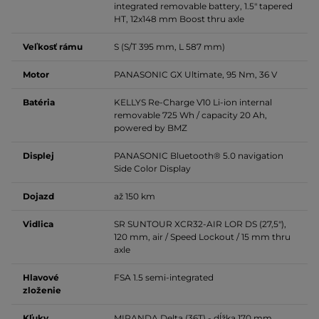
integrated removable battery, 1.5" tapered
HT, 12x148 mm Boost thru axle
Veľkosť rámu
S (S/T 395 mm, L 587 mm)
Motor
PANASONIC GX Ultimate, 95 Nm, 36 V
Batéria
KELLYS Re-Charge V10
Li-ion internal
removable 725 Wh / capacity 20 Ah,
powered by BMZ
Displej
PANASONIC
Bluetooth® 5.0 navigation
Side Color Display
Dojazd
až 150 km
Vidlica
SR SUNTOUR XCR32-AIR LOR DS (27,5"),
120 mm,
air / Speed Lockout / 15 mm thru
axle
Hlavové
FSA 1.5 semi-integrated
zloženie
Kľuky
MIRANDA Delta (36T) - dĺžka 170 mm