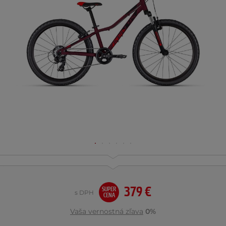
379 €
SUPER
s DPH
CENA
Vaša vernostná zľava
0%