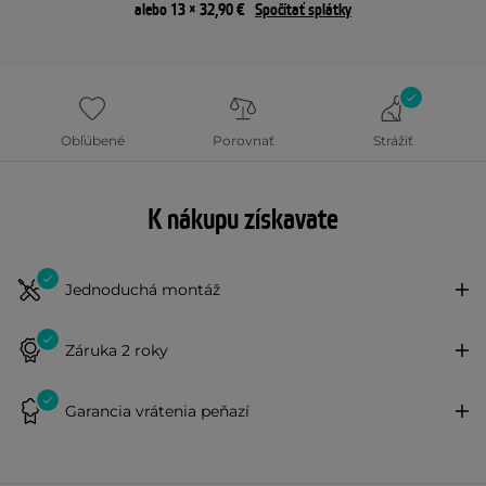
alebo 13 × 32,90 €
Spočítať splátky
Obľúbené
Porovnať
Strážiť
K nákupu získavate
Jednoduchá montáž
Záruka 2 roky
Garancia vrátenia peňazí