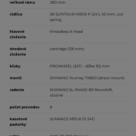
veľkosť
rámu
280 mm
vidlica
SR SUNTOUR M3010 P (24"), 50 mm, coil
spring
hlavové
threadless A-head
zloženie
stredové
cartridge (126 mm)
zloženie
kľuky
PROWHEEL (32T) - dĺžka 152 mm
menič
SHIMANO Tourney TX800 (direct mount)
radenie
SHIMANO SL-RV400-8R Revoshift,
otočné
počet
prevodov
8
kazetové
SUNRACE M55-8 (11-34T)
pastorky