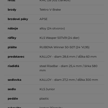
reťaz
KMC Z8 (102 článkov)
brzdy
Tektro V-Brake
brzdové
páky
APSE
náboje
alloy (24 otvorov)
ráfiky
KLS Wasper 507x19 (24 dier)
plášte
RUBENA Winner 50-507 (24 "x1,95)
predstavec
KALLOY - diam 28,6 mm / dĺžka 60 mm
riadidlá
steel RiseBar - diam 25,4 mm / šírka 580
mm
sedlovka
KALLOY - diam 27,2 mm / dĺžka 300 mm
sedlo
KLS Junior
pedále
plastic
rukoväte
kraton 2Density