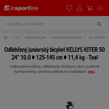
ika
Bicykle
Detské bicykle
Juniorské bicykle 24"
IN: K25007
Odľahčený juniorský bicykel KELLYS KITER 50
24" 10.0 • 125-145 cm • 11,4 kg - Teal
Odpružená vidlica, odľahčený hliníkový rám, kvalitné
komponenty, otočné radenie na riadidlách.
viac