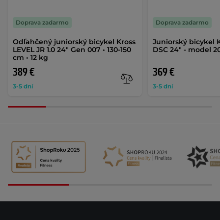
Doprava zadarmo
Doprava zadarmo
Odľahčený juniorský bicykel Kross
Juniorský bicykel K
LEVEL JR 1.0 24" Gen 007 • 130-150
DSC 24" - model 2
cm • 12 kg
389 €
369 €
3-5 dní
3-5 dní