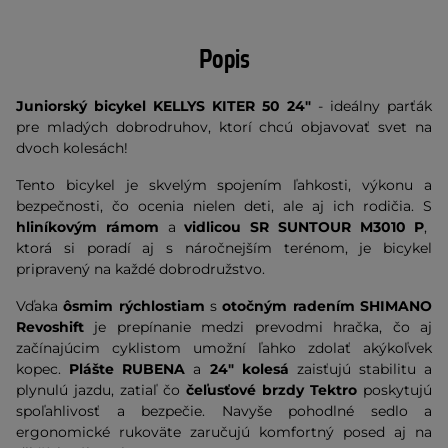
Popis
Juniorský bicykel KELLYS KITER 50 24"
- ideálny parťák
pre mladých dobrodruhov, ktorí chcú objavovať svet na
dvoch kolesách!
Tento bicykel je skvelým spojením ľahkosti, výkonu a
bezpečnosti, čo ocenia nielen deti, ale aj ich rodičia. S
hliníkovým rámom
a
vidlicou SR SUNTOUR M3010 P
,
ktorá si poradí aj s náročnejším terénom, je bicykel
pripravený na každé dobrodružstvo.
Vďaka
ôsmim rýchlostiam
s
otočným radením SHIMANO
Revoshift
je prepínanie medzi prevodmi hračka, čo aj
začínajúcim cyklistom umožní ľahko zdolať akýkoľvek
kopec.
Plášte RUBENA
a
24" kolesá
zaisťujú stabilitu a
plynulú jazdu, zatiaľ čo
čeľusťové brzdy Tektro
poskytujú
spoľahlivosť a bezpečie. Navyše pohodlné sedlo a
ergonomické rukoväte zaručujú komfortný posed aj na