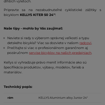
dlhších výletoch.
Pripravte sa na nezabudnuteľné cyklistické zážitky s
bicyklom
KELLYS KITER 50 24"
!
Naše tipy - mohlo by Vás zaujímať:
Neviete si rady s výberom správnej veľkosti a typu
detského bicykla? Viac sa dozviete v našom
radcovi
.
Prečítajte si viac o profesionálnom garančnom aj
pozáručnom
servise bicyklov na našich predajniach
.
Kellys si vyhradzuje právo meniť informácie ako sú
špecifikácia produktov, výbavy, modelov, farieb a
materiálov.
Technický popis:
rám
KELLYS
Aluminium alloy
Junior 24"