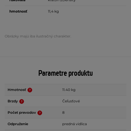
hmotnosť
11,4 kg
Obrázky majú iba ilustračný charakter.
Parametre produktu
Hmotnosť
11.40 kg
Brzdy
Čeľusťové
Počet prevodov
8
Odpruženie
predná vidlica