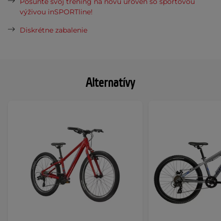
Posuňte svoj tréning na novú úroveň so športovou
výživou inSPORTline!
Diskrétne zabalenie
Alternatívy