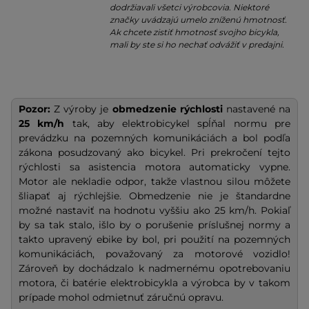
dodržiavali všetci výrobcovia. Niektoré
značky uvádzajú umelo zníženú hmotnosť.
Ak chcete zistiť hmotnosť svojho bicykla,
mali by ste si ho nechať odvážiť v predajni.
Pozor:
Z výroby je
obmedzenie rýchlosti
nastavené na
25 km/h
tak, aby elektrobicykel spĺňal normu pre
prevádzku na pozemných komunikáciách a bol podľa
zákona posudzovaný ako bicykel. Pri prekročení tejto
rýchlosti sa asistencia motora automaticky vypne.
Motor ale nekladie odpor, takže vlastnou silou môžete
šliapať aj rýchlejšie. Obmedzenie nie je štandardne
možné nastaviť na hodnotu vyššiu ako 25 km/h. Pokiaľ
by sa tak stalo, išlo by o porušenie príslušnej normy a
takto upravený ebike by bol, pri použití na pozemných
komunikáciách, považovaný za motorové vozidlo!
Zároveň by dochádzalo k nadmernému opotrebovaniu
motora, či batérie elektrobicykla a výrobca by v takom
prípade mohol odmietnuť záručnú opravu.