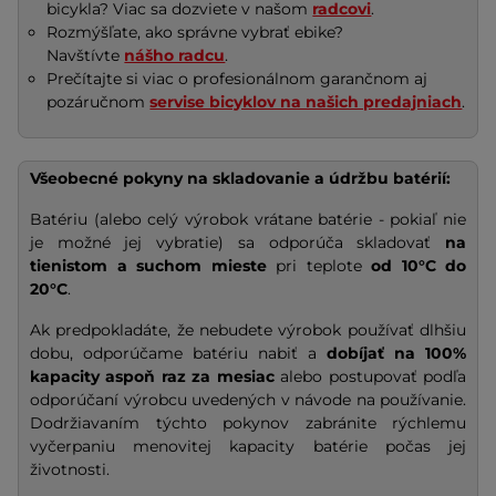
bicykla? Viac sa dozviete v našom
radcovi
.
Rozmýšľate, ako správne vybrať ebike?
Navštívte
nášho radcu
.
Prečítajte si viac o profesionálnom garančnom aj
pozáručnom
servise bicyklov na našich predajniach
.
Všeobecné pokyny na skladovanie a údržbu batérií:
Batériu (alebo celý výrobok vrátane batérie - pokiaľ nie
je možné jej vybratie) sa odporúča skladovať
na
tienistom a suchom mieste
pri teplote
od 10°C do
20°C
.
Ak predpokladáte, že nebudete výrobok používať dlhšiu
dobu, odporúčame batériu nabiť a
dobíjať na
100%
kapacity
aspoň raz za mesiac
alebo postupovať podľa
odporúčaní výrobcu uvedených v návode na používanie.
Dodržiavaním týchto pokynov zabránite rýchlemu
vyčerpaniu menovitej kapacity batérie počas jej
životnosti.