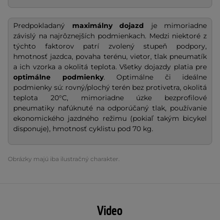
Predpokladaný
maximálny dojazd
je mimoriadne
závislý na najrôznejších podmienkach. Medzi niektoré z
týchto faktorov patrí zvolený stupeň podpory,
hmotnosť jazdca, povaha terénu, vietor, tlak pneumatík
a ich vzorka a okolitá teplota. Všetky dojazdy platia pre
optimálne podmienky
. Optimálne či ideálne
podmienky sú: rovný/plochý terén bez protivetra, okolitá
teplota 20°C, mimoriadne úzke bezprofilové
pneumatiky nafúknuté na odporúčaný tlak, používanie
ekonomického jazdného režimu (pokiaľ takým bicykel
disponuje), hmotnosť cyklistu pod 70 kg.
Obrázky majú iba ilustračný charakter.
Video