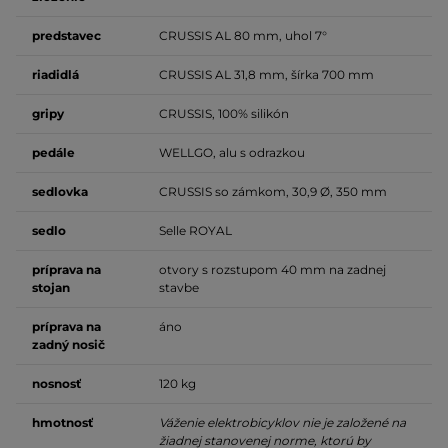
predstavec
CRUSSIS AL 80 mm, uhol 7°
riadidlá
CRUSSIS AL 31,8 mm, šírka 700 mm
gripy
CRUSSIS, 100% silikón
pedále
WELLGO, alu s odrazkou
sedlovka
CRUSSIS so zámkom, 30,9 Ø, 350 mm
sedlo
Selle ROYAL
príprava na
otvory s rozstupom 40 mm na zadnej
stojan
stavbe
príprava na
áno
zadný nosič
nosnosť
120 kg
hmotnosť
Váženie elektrobicyklov nie je založené na
žiadnej stanovenej norme, ktorú by