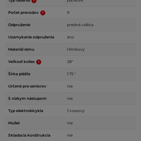
Typ radenia
páčkové
Počet prevodov
9
Odpruženie
predná vidlica
Uzamykanie odpruženia
áno
Materiál rámu
Hliníkový
Veľkosť kolies
28"
Šírka plášťa
1.75 "
Určené pre seniorov
nie
S nízkym nástupom
nie
Typ elektrobicykla
Crossový
Mullet
nie
Skladacia konštrukcia
nie