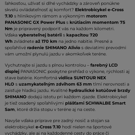
ľahkosťou, užívať si dlhé vychádzky a zároveň ponúkne
skvelú ovládateľnosť aj komfort?
Elektrobicykel e-Cross
7.10
s
hliníkovým rámom
a výkonným
motorom
PANASONIC GX Power Plus
s
krútiacim momentom 75
Nm
je pripravený podporiť vás na každom kilometri.
Vďaka
vyberateľnej batérii
s
kapacitou 720
Wh
zvládnete
až 170 km
na jedno nabitie. Presné a
spoľahlivé
radenie SHIMANO Alivio
s deviatimi prevodmi
vám umožní plynulú jazdu v akomkoľvek teréne.
Vychutnajte si jazdu s plnou kontrolou –
farebný LCD
displej
PANASONIC poskytne prehľad o výkone, rýchlosti aj
stave batérie. Komfortná
vidlica SUNTOUR NEX
HLO
s
uzamykateľným zdvihom 63 mm
tlmí nerovnosti a
zaisťuje hladkú jazdu. Kvalitné
hydraulické kotúčové brzdy
SHIMANO
dodajú istotu pri každom zjazde. Elektrobicykel
je tiež osadený spoľahlivými
plášťami SCHWALBE Smart
Sam
, ktoré držia stopu v teréne aj na ceste.
Navyše vďaka príprave pre zadný nosič a stojan sa
elektrobicykel
e-Cross 7.10
hodí nielen na športové
vychádzky, ale aj na každodenné cesty do práce či