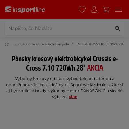
ke trekingové a crossové elektrobicykle
IN: E-CROSS7.10-720WH-20
Pánsky krosový elektrobicykel Crussis e-
Cross 7.10 720Wh 28"
AKCIA
Výborný krosový e-bike s vyberateľnou batériou a
odpruženou vidlicou, ideálny na športové jazdenie! Užite si
aj hydraulické brzdy, výkonný motor PANASONIC a skvelú
výbavu!
viac