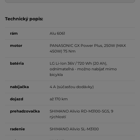
Technický popis:
rám
Alu 6061
motor
PANASONIC GX Power Plus, 250W (MAX
450W) 75 Nm
batéria
LG Li-Ion 36V / 720 Wh (20 Ah),
odnímateľná - možno nabíjať mimo
bicykla
nabíjačka
4 A (súčasťou dodávky)
dojazd
až 170 km
prehadzovačka
SHIMANO Alivio RD-M3100-SGS, 9
rýchlostí
radenie
SHIMANO Alivio SL-M3100