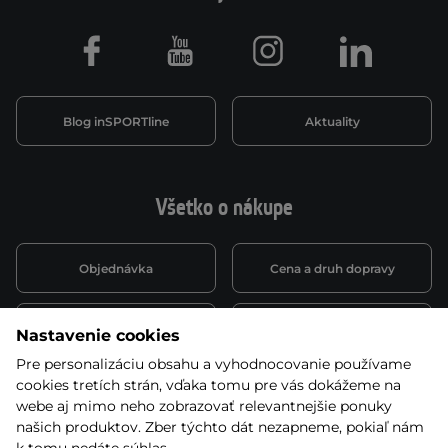
Facebook
Youtube
Instagram
LinkedIn
Blog inSPORTline
Aktuality
Všetko o nákupe
Objednávka
Cena a druh dopravy
Spôsob platby
Vernostný systém
Nastavenie cookies
Pre personalizáciu obsahu a vyhodnocovanie používame
cookies tretích strán, vďaka tomu pre vás dokážeme na
Montáž a servis
Reklamácie a záruka
webe aj mimo neho zobrazovať relevantnejšie ponuky
našich produktov. Zber týchto dát nezapneme, pokiaľ nám