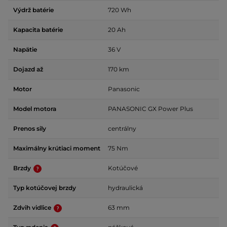
Výdrž batérie
720 Wh
Kapacita batérie
20 Ah
Napätie
36 V
Dojazd až
170 km
Motor
Panasonic
Model motora
PANASONIC GX Power Plus
Prenos sily
centrálny
Maximálny krútiaci moment
75 Nm
Brzdy
Kotúčové
Typ kotúčovej brzdy
hydraulická
Zdvih vidlice
63 mm