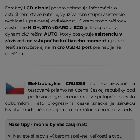
Farebný
LCD displej
potom zobrazuje informácie o
aktuálnom stave batérie, využívanom stupni asistencie,
rýchlosti a prejdenej vzdialenosti. Okrem troch režimov
asistencie
HIGH, STANDARD
a
ECO
je k dispozícii aj
dynamický režim
AUTO
, ktorý poskytuje
asistenciu v
závislosti od vstupného krútiaceho momentu
jazdca.
Tešiť sa môžete aj na
micro USB-B port
pre nabíjanie
telefónu.
Elektrobicykle CRUSSIS
sú zostavované a
testované priamo na území Českej republiky pod
profesionálnym dozorom a v spolupráci s cyklo
odborníkmi. Táto progresívna česká značka je zárukou
kvality, moderného dizajnu a maximálneho pôžitku z jazdy.
Naše tipy - mohlo by Vás zaujímať:
Neviete si rady s výberom správnej veľkosti a typu