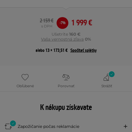
2 159 €
1 999 €
-7%
s DPH
Ušetríte
160 €
Vaša vernostná zľava
0%
alebo 13 × 173,51 €
Spočítať splátky
Obľúbené
Porovnať
Strážiť
K nákupu získavate
Zapožičanie počas reklamácie