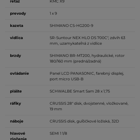
reťaz
KMC X9
prevody
1 x 9
kazeta
SHIMANO CS-HG200-9
vidlica
SR-Suntour NEX HLO DS 700C", zdvih 63
mm, uzamykateľná z vidlice
brzdy
SHIMANO BR-MT200, hydraulické, rotor
180/160 mm (predná/zadná)
ovládanie
Panel LCD PANASONIC, farebný displej,
port micro USB-B
plášte
SCHWALBE Smart Sam 28 x 1,75
ráfiky
CRUSSIS 28" disk, dvojstenné, vložkované,
19 mm
náboje
CRUSSIS disk, guľôčkové ložiská, 32D
hlavové
SEMI 1 1/8
zloženie