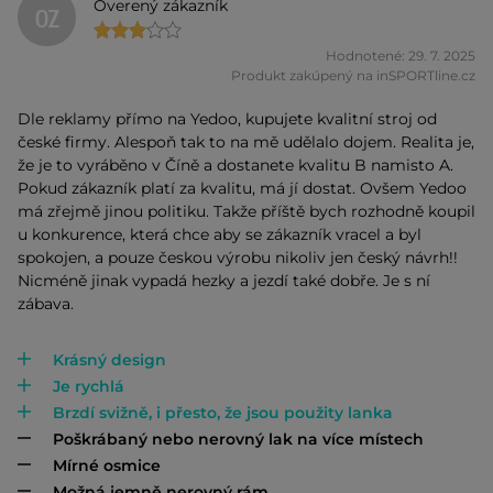
Overený zákazník
OZ
Hodnotené: 29. 7. 2025
Produkt zakúpený na inSPORTline.cz
Dle reklamy přímo na Yedoo, kupujete kvalitní stroj od
české firmy. Alespoň tak to na mě udělalo dojem. Realita je,
že je to vyráběno v Číně a dostanete kvalitu B namisto A.
Pokud zákazník platí za kvalitu, má jí dostat. Ovšem Yedoo
má zřejmě jinou politiku. Takže příště bych rozhodně koupil
u konkurence, která chce aby se zákazník vracel a byl
spokojen, a pouze českou výrobu nikoliv jen český návrh!!
Nicméně jinak vypadá hezky a jezdí také dobře. Je s ní
zábava.
Krásný design
Je rychlá
Brzdí svižně, i přesto, že jsou použity lanka
Poškrábaný nebo nerovný lak na více místech
Mírné osmice
Možná jemně nerovný rám