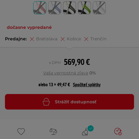
dočasne vypredané
Predajne:
Bratislava
Košice
Trenčín
569,90 €
s DPH
Vaša vernostná zľava
0%
alebo 13 × 49,47 €
Spočítať splátky
Strážiť dostupnosť