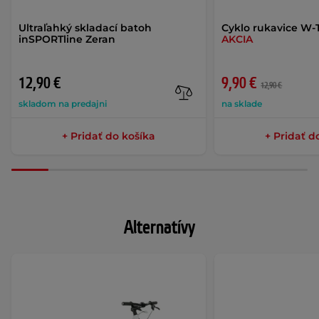
Ultraľahký skladací batoh
Cyklo rukavice W-
inSPORTline Zeran
AKCIA
12,90 €
9,90 €
12,90 €
skladom na predajni
na sklade
+ Pridať do košíka
+ Pridať d
Alternatívy