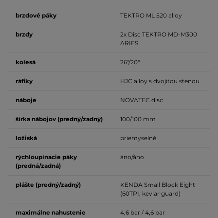
brzdové páky
TEKTRO ML 520
alloy
brzdy
2x
Disc
TEKTRO MD-M300
ARIES
kolesá
26"/20"
ráfiky
HJC
alloy
s dvojitou stenou
náboje
NOVATEC
disc
šírka nábojov (predný/zadný)
100/100 mm
ložiská
priemyselné
rýchloupínacie páky
áno/áno
(predná/zadná)
plášte (predný/zadný)
KENDA Small Block Eight
(60TPI,
kevlar guard
)
maximálne nahustenie
4,6 bar / 4,6 bar