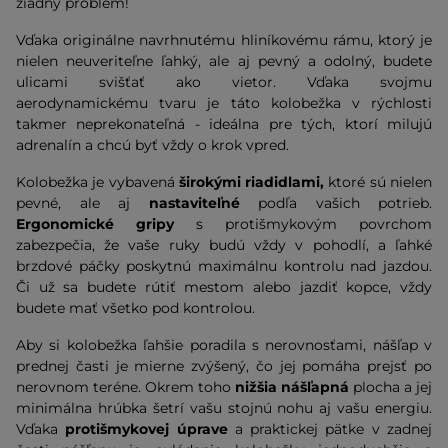
žiadny problém!
Vďaka originálne navrhnutému hliníkovému rámu, ktorý je
nielen neuveriteľne ľahký, ale aj pevný a odolný, budete
ulicami svišťať ako vietor. Vďaka svojmu
aerodynamickému tvaru je táto kolobežka v rýchlosti
takmer neprekonateľná - ideálna pre tých, ktorí milujú
adrenalín a chcú byť vždy o krok vpred.
Kolobežka je vybavená
širokými riadidlami,
ktoré sú nielen
pevné, ale aj
nastaviteľné
podľa vašich potrieb.
Ergonomické gripy
s protišmykovým povrchom
zabezpečia, že vaše ruky budú vždy v pohodlí, a ľahké
brzdové páčky poskytnú maximálnu kontrolu nad jazdou.
Či už sa budete rútiť mestom alebo jazdiť kopce, vždy
budete mať všetko pod kontrolou.
Aby si kolobežka ľahšie poradila s nerovnosťami, nášľap v
prednej časti je mierne zvýšený, čo jej pomáha prejsť po
nerovnom teréne. Okrem toho
nižšia nášľapná
plocha a jej
minimálna hrúbka šetrí vašu stojnú nohu aj vašu energiu.
Vďaka
protišmykovej úprave
a praktickej pätke v zadnej