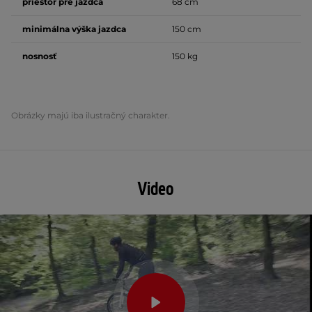
priestor pre jazdca
68 cm
minimálna výška jazdca
150 cm
nosnosť
150 kg
Obrázky majú iba ilustračný charakter.
Video