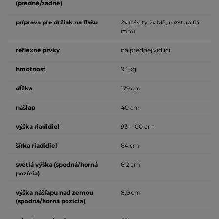
(predné/zadné)
príprava pre držiak na fľašu
2x (závity 2x M5, rozstup 64
mm)
reflexné prvky
na prednej vidlici
hmotnosť
9,1 kg
dĺžka
179 cm
nášľap
40 cm
výška riadidiel
93 - 100 cm
šírka riadidiel
64 cm
svetlá výška (spodná/horná
6,2 cm
pozícia)
výška nášľapu nad zemou
8,9 cm
(spodná/horná pozícia)