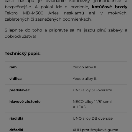
časti nášľapu je ovládanie kolobežky jednoduchšie a
bezpečnejšie. A pokiaľ ide o brzdenie,
kotúčové brzdy
Tektro MD-M300 Aries nesklamú ani v mokrých,
zablatených či zasnežených podmienkach.
Šliapnite do toho a pripravte sa na jazdu plnú zábavy a
dobrodružstva!
Technický popis:
rám
Yedoo
alloy
II.
vidlica
Yedoo alloy II.
predstavec
UNO alloy 3D oversize
hlavové zloženie
NECO-alloy 1 1/8" semi
AHEAD
riadidlá
UNO alloy DB oversize
držadlá
XHH protišmyková guma