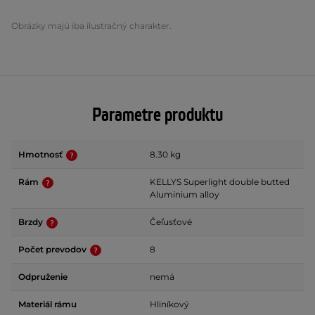
Obrázky majú iba ilustračný charakter.
Parametre produktu
Hmotnosť
8.30 kg
Rám
KELLYS Superlight double butted
Aluminium alloy
Brzdy
Čeľusťové
Počet prevodov
8
Odpruženie
nemá
Materiál rámu
Hliníkový