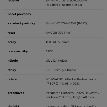
radenie
SHIMANO Claris SL-R2000-R
Rapidfire Plus (for FlatBar)
počet
prevodov
8
kazetové pastorky
SHIMANO CS-HG31-8 (11-32T)
reťaz
KMC Z8 (102 links)
brzdy
TEKTRO V-brake
brzdové
páky
APSE
náboje
alloy (24 holes)
ráfiky
KLS 507x19 (24 holes)
plášte
SCHWALBE Little Joe Performance
47-507 (24 "x1.95) ADDIX
predstavec
integrated BarStem -
diam 28.6 mm /
bar bore 31.8 mm
/ length 40 mm
riadidlá
integrated -
diam 31.8 mm / rise 6°
/