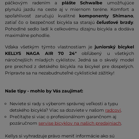
páčkovým radením a
plášte Schwalbe
umožňujúce
plynulú jazdu na ceste aj v miernom teréne. Komfort a
spoľahlivosť zaručujú kvalitné
komponenty Shimano
,
zatiaľ čo o bezpečnosť bicykla sa starajú
čeľusťové brzdy
.
Pohodlné sedlo ladí k celkovému dizajnu bicykla a dodáva
maximálne pohodlie.
Vďaka všetkým týmto vlastnostiam je
juniorský bicykel
KELLYS NAGA AIR 70 24"
obľúbený u všetkých
náročnejších mladých cyklistov. Jedná sa o skvelý model
pre prechod z detského bicykla na bicykel pre dospelých.
Pripravte sa na nezabudnuteľné cyklistické zážitky!
Naše tipy - mohlo by Vás zaujímať:
Neviete si rady s výberom správnej veľkosti a typu
detského bicykla? Viac sa dozviete v našom
radcovi
.
Prečítajte si viac o profesionálnom garančnom aj
pozáručnom
servise bicyklov na našich predajniach
.
Kellys si vyhradzuje právo meniť informácie ako sú