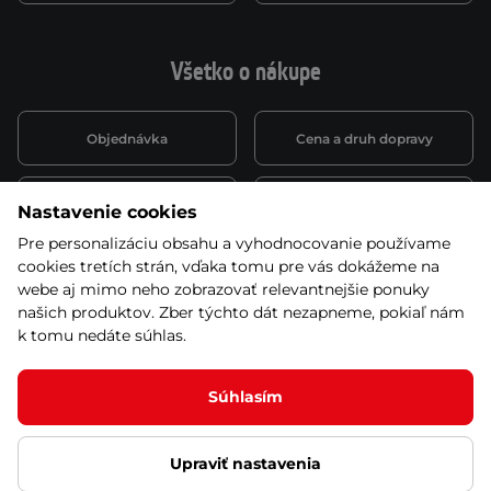
Všetko o nákupe
Objednávka
Cena a druh dopravy
Spôsob platby
Vernostný systém
Nastavenie cookies
Pre personalizáciu obsahu a vyhodnocovanie používame
cookies tretích strán, vďaka tomu pre vás dokážeme na
Montáž a servis
Reklamácie a záruka
webe aj mimo neho zobrazovať relevantnejšie ponuky
našich produktov. Zber týchto dát nezapneme, pokiaľ nám
k tomu nedáte súhlas.
Kariéra
Obchodné podmienky
Súhlasím
Ľutujeme, ale tento produkt už nie je zaradený v
našej ponuke
Upraviť nastavenia
© 2026 Stores inSPORTline SK, s.r.o. Všetky práva vyhradené