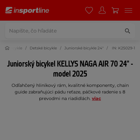
a
Bicykle
Detské bicykle
Juniorské bicykle 24"
IN: K25029-1
Juniorský bicykel KELLYS NAGA AIR 70 24" -
model 2025
Odľahčený hliníkový rám, kvalitné komponenty, chain
guide zabraňujúci pádu reťaze, páčkové radenie s 8
prevodmi na riadidlách.
viac