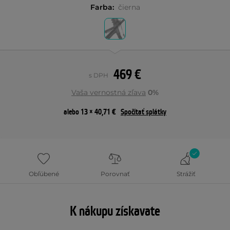
Farba:
čierna
469 €
s DPH
Vaša vernostná zľava
0%
alebo 13 × 40,71 €
Spočítať splátky
Obľúbené
Porovnať
Strážiť
K nákupu získavate