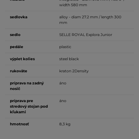
width 580 mm
sedlovka
alloy -
diam 27.2 mm
/ length 300
mm
sedlo
SELLE ROYAL Explora Junior
pedále
plastic
výplet kolies
steel black
rukoväte
kraton 2Density
príprava na zadný
áno
nosič
príprava pre
áno
stredový stojan pod
kľukami
hmotnosť
8,3 kg