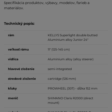
špecifikácia produktov, výbavy, modelov, farieb a
materiálov.
Technický popis:
rám
KELLYS Superlight double butted
Aluminium alloy Junior 24"
veľkosť
rámu
11" (125-145 cm)
vidlica
Aluminium alloy (alloy steerer)
hlavové zloženie
semi-integrated
stredové zloženie
cartridge (126 mm)
kľuky
PROWHEEL (30T) - dĺžka 152 mm
menič
SHIMANO Claris R2000 (direct
mount)