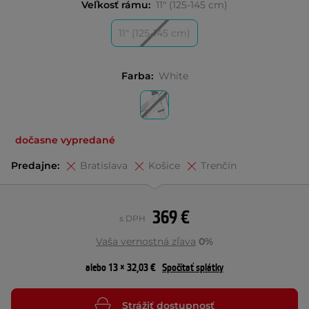
Veľkosť rámu:
11" (125-145 cm)
11" (125-145 cm)
Farba:
White
dočasne vypredané
Predajne:
Bratislava
Košice
Trenčín
369 €
s DPH
Vaša vernostná zľava
0%
alebo 13 × 32,03 €
Spočítať splátky
Strážiť dostupnosť