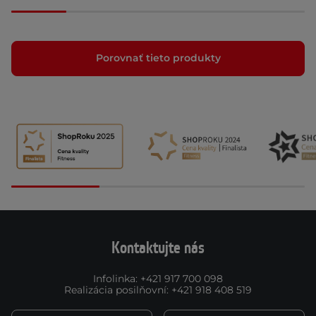
Porovnať tieto produkty
Kontaktujte nás
Infolinka
:
+421 917 700 098
Realizácia posilňovní
:
+421 918 408 519