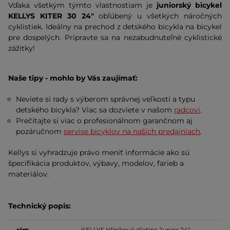
Vďaka všetkým týmto vlastnostiam je
juniorský bicykel
KELLYS KITER 30 24"
obľúbený u všetkých náročných
cyklistiek. Ideálny na prechod z detského bicykla na bicykel
pre dospelých. Pripravte sa na nezabudnuteľné cyklistické
zážitky!
Naše tipy - mohlo by Vás zaujímať:
Neviete si rady s výberom správnej veľkosti a typu
detského bicykla? Viac sa dozviete v našom
radcovi
.
Prečítajte si viac o profesionálnom garančnom aj
pozáručnom
servise bicyklov na našich predajniach
.
Kellys si vyhradzuje právo meniť informácie ako sú
špecifikácia produktov, výbavy, modelov, farieb a
materiálov.
Technický popis:
rám
KELLYS Hliníková zliatina Junior 24"