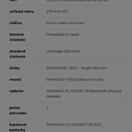
veľkosť
rámu
279 mm (11")
vidlica
hi-ten steel unicrown
hlavové
threadless A-head
zloženie
stredové
cartridge (126 mm)
zloženie
kľuky
PROWHEEL (32T) - length 152 mm
menič
SHIMANO TY300 (direct mount)
radenie
SHIMANO SL-RV200-7R Revoshift (otočné
radenie)
počet
7
prevodov
kazetové
SHIMANO CS-HG200-7 (12-32T)
pastorky