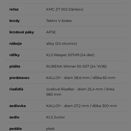
reťaz
KMC Z7 (102 článkov)
brzdy
Tektro V-brake
brzdové
páky
APSE
náboje
alloy (24 otvorov)
ráfiky
KLS Wasper 507x19 (24 dier)
plášte
RUBENA Winner 50-507 (24 "x1,95)
predstavec
KALLOY - diam 28,6 mm / dĺžka 60 mm
riadidlá
oceľové RiseBar - diam 25,4 mm / šírka
580 mm
sedlovka
KALLOY - diam 27,2 mm / dĺžka 300 mm
sedlo
KLS Junior
pedále
plast