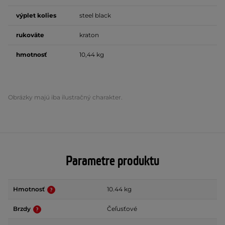
výplet
kolies
steel black
rukoväte
kraton
hmotnosť
10,44 kg
Obrázky majú iba ilustračný charakter.
Parametre produktu
Hmotnosť
10.44 kg
Brzdy
Čeľusťové