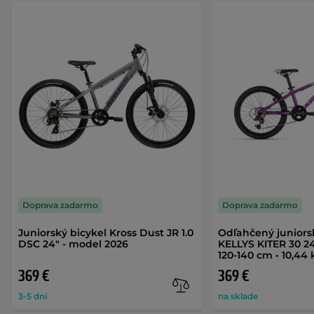
Doprava zadarmo
Doprava zadarmo
Juniorský bicykel Kross Dust JR 1.0
Odľahčený juniors
DSC 24" - model 2026
KELLYS KITER 30 24
120-140 cm • 10,44 
369 €
369 €
3-5 dní
na sklade