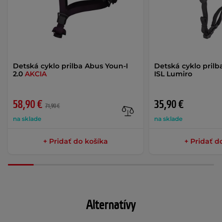
Detská cyklo prilba Abus Youn-I
Detská cyklo prilb
2.0
AKCIA
ISL Lumiro
58,90 €
35,90 €
71,90 €
na sklade
na sklade
+ Pridať do košíka
+ Pridať d
Alternatívy