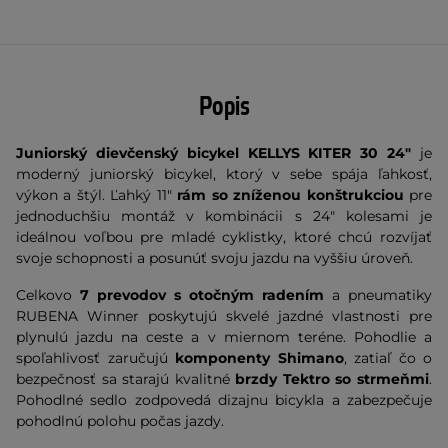
Popis
Juniorský dievčenský bicykel KELLYS KITER 30 24"
je
moderný juniorský bicykel, ktorý v sebe spája ľahkosť,
výkon a štýl.
Ľahký 11"
rám so zníženou konštrukciou
pre
jednoduchšiu montáž v kombinácii s 24" kolesami je
ideálnou voľbou pre mladé cyklistky, ktoré chcú rozvíjať
svoje schopnosti a posunúť svoju jazdu na vyššiu úroveň.
Celkovo
7 prevodov
s otočným radením
a pneumatiky
RUBENA Winner poskytujú skvelé jazdné vlastnosti pre
plynulú jazdu na ceste a v miernom teréne. Pohodlie a
spoľahlivosť zaručujú
komponenty Shimano
, zatiaľ čo o
bezpečnosť sa starajú kvalitné
brzdy
Tektro
so strmeňmi
.
Pohodlné sedlo zodpovedá dizajnu bicykla a zabezpečuje
pohodlnú polohu počas jazdy.