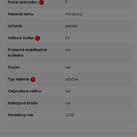
Počet prevodov
7
Materiál rámu
Hliníkový
Určenie
detské
Veľkosť kolies
24"
Prídavné stabilizačné
nie
kolieska
Stojan
nie
Typ radenia
otočné
Odpružená vidlica
nie
Nábojová brzda
nie
Modelový rok
2025