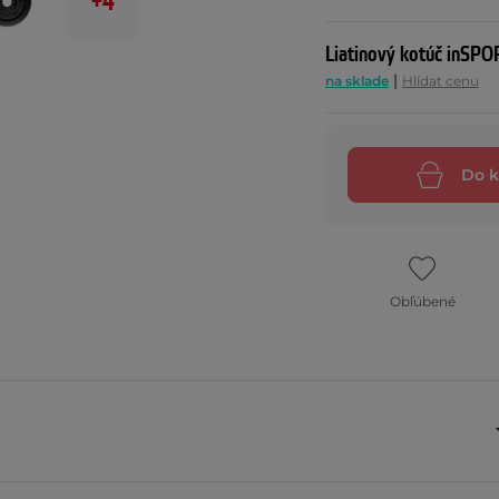
+4
Liatinový kotúč inSPO
|
na sklade
Hlídat cenu
Do k
Obľúbené