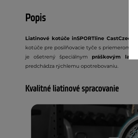
Popis
Liatinové kotúče inSPORTline CastCzech
s
kotúče pre posilňovacie tyče s priemerom na
je ošetrený špeciálnym
práškovým lak
predchádza rýchlemu opotrebovaniu.
Kvalitné liatinové spracovanie