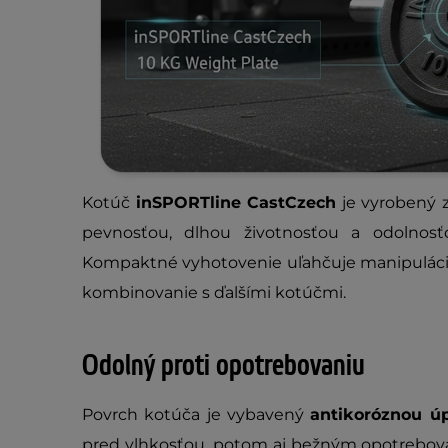
Kotúč
inSPORTline CastCzech
je vyrobený 
pevnosťou, dlhou životnosťou a odolno
Kompaktné vyhotovenie uľahčuje manipuláciu
kombinovanie s ďalšími kotúčmi.
Odolný proti opotrebovaniu
Povrch kotúča je vybavený
antikoróznou ú
pred vlhkosťou, potom aj bežným opotrebova