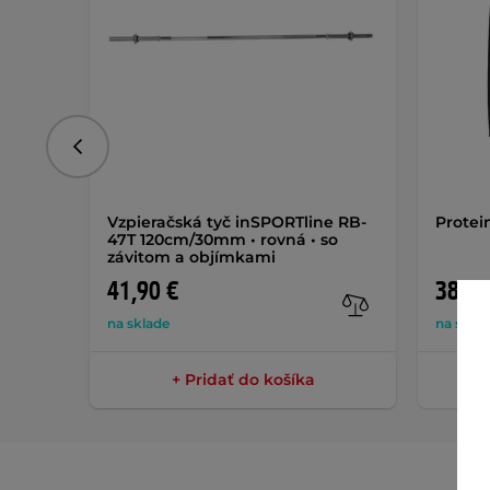
Predchádzajúce
Vzpieračská tyč inSPORTline RB-
Protei
47T 120cm/30mm • rovná • so
závitom a objímkami
41,90 €
38,90
na sklade
na skla
+ Pridať do košíka