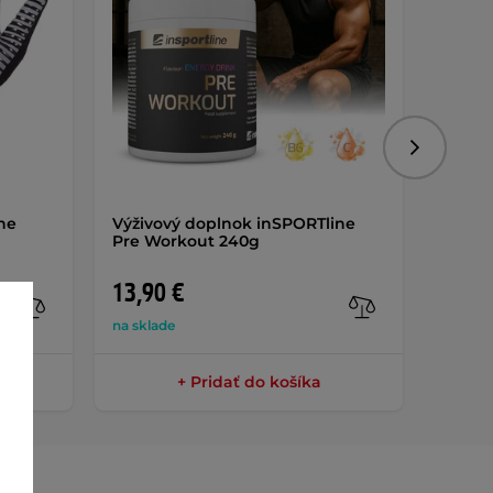
Nasledujú
ne
Výživový doplnok inSPORTline
Trhač
Pre Workout 240g
AKCIA
13,90 €
9,90 
na sklade
na skla
+ Pridať do košíka