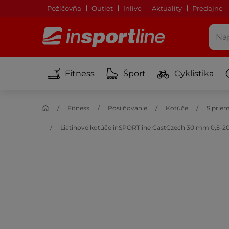
Požičovňa
Outlet
Inlive
Aktuality
Predajne
Fitness
Šport
Cyklistika
Fitness
Posilňovanie
Kotúče
S pri
Liatinové kotúče inSPORTline CastCzech 30 mm 0,5