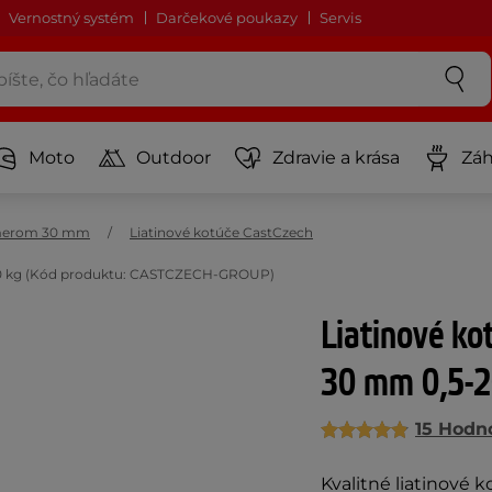
Vernostný systém
Darčekové poukazy
Servis
Moto
Outdoor
Zdravie a krása
Záh
emerom 30 mm
Liatinové kotúče CastCzech
-20 kg (Kód produktu: CASTCZECH-GROUP)
Liatinové ko
30 mm 0,5-2
15 Hodn
Kvalitné liatinové