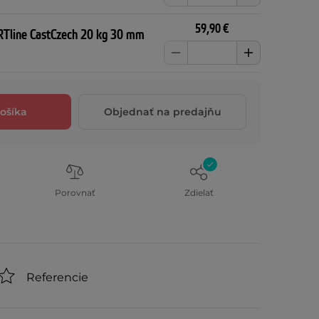
59,90 €
RTline CastCzech 20 kg 30 mm
ošíka
Objednať na predajňu
Porovnať
Zdielať
Referencie