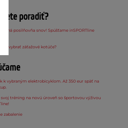
ujete poradiť?
stupná posilňovňa snov! Spúšťame inSPORTline
ňu
vne vybrať záťažové kotúče?
účame
k k vybraným elektrobicyklom. Až 350 eur späť na
kup.
svoj tréning na novú úroveň so športovou výživou
line!
e zabalenie