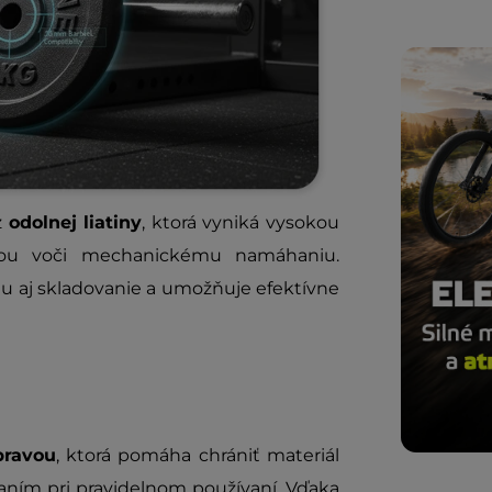
z
odolnej liatiny
, ktorá vyniká vysokou
sťou voči mechanickému namáhaniu.
 aj skladovanie a umožňuje efektívne
pravou
, ktorá pomáha chrániť materiál
ním pri pravidelnom používaní. Vďaka