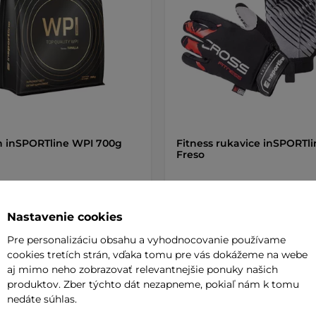
n inSPORTline WPI 700g
Fitness rukavice inSPORTli
Freso
 €
19,90 €
de
na sklade
Nastavenie cookies
Pre personalizáciu obsahu a vyhodnocovanie používame
+ Pridať do košíka
+ Pridať do košíka
cookies tretích strán, vďaka tomu pre vás dokážeme na webe
aj mimo neho zobrazovať relevantnejšie ponuky našich
produktov. Zber týchto dát nezapneme, pokiaľ nám k tomu
nedáte súhlas.