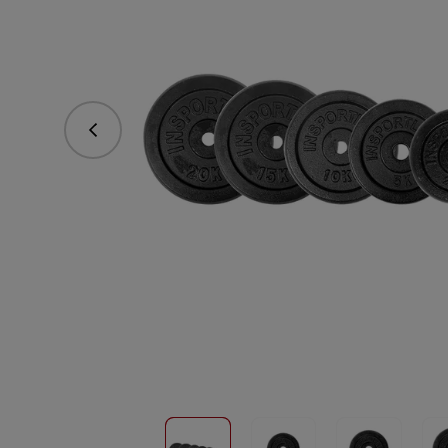
Predchádzajúce