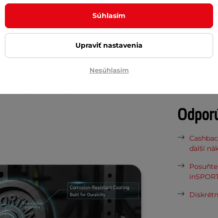
Súhlasím
Potreb
Upraviť nastavenia
Vaša do
ú kvalitne spracované a veľmi odolné
požičov
Nesúhlasím
kladacej časti
30 mm
. Povrch kotúčov
Ako sprá
om
, ktorý zaručuje dlhú životnosť a
Odpor
Cashbac
ďalší ná
Posuňte 
inSPORT
Diskrétn