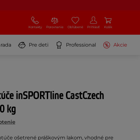
Kontakty
Porovnanie
Obľúbené
Prihlásiť
Košík
rada
Pre deti
Professional
Akcie
túče inSPORTline CastCzech
0 kg
otenie
 kotúče ošetrené práškovým lakom, vhodné pre