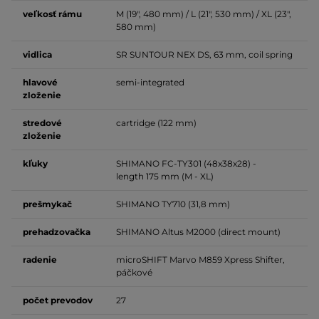
veľkosť
rámu
M (19", 480 mm) / L (21", 530 mm) / XL (23",
580 mm)
vidlica
SR SUNTOUR NEX DS, 63 mm,
coil spring
hlavové
semi-integrated
zloženie
stredové
cartridge
(122 mm)
zloženie
kľuky
SHIMANO FC-TY301 (48x38x28) -
length
175 mm (M - XL)
prešmykač
SHIMANO TY710 (31,8 mm)
prehadzovačka
SHIMANO Altus M2000 (
direct mount
)
radenie
microSHIFT Marvo M859 Xpress Shifter,
páčkové
počet
prevodov
27