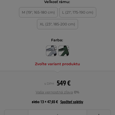
Veľkosť rámu:
M (19", 165-180 cm)
L (21", 175-190 cm)
XL (23", 185-200 cm)
Farba:
Zvoľte variant produktu
549 €
s DPH
Vaša vernostná zľava
0%
alebo 13 × 47,65 €
Spočítať splátky