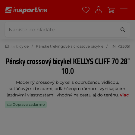
Pánske bicykle
Pánske trekingové a crossové bicykle
IN: K25051
Pánsky crossový bicykel KELLYS CLIFF 70 28"
10.0
Moderný crossový bicykel s odpruženou vidlicou,
kotúčovými brzdami, odľahčeným rámom, vynikajúcimi
jazdnými vlastnosťami, vhodný na cestu aj do terénu.
viac
Doprava zadarmo