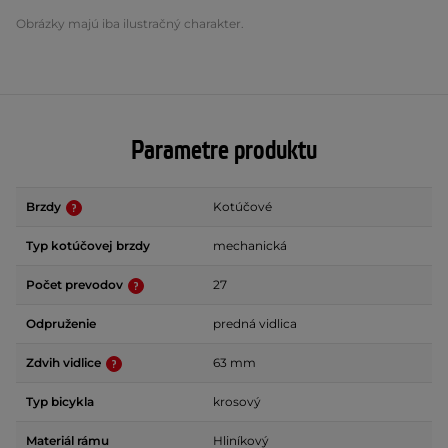
Obrázky majú iba ilustračný charakter.
Parametre produktu
Brzdy
Kotúčové
Typ kotúčovej brzdy
mechanická
Počet prevodov
27
Odpruženie
predná vidlica
Zdvih vidlice
63 mm
Typ bicykla
krosový
Materiál rámu
Hliníkový