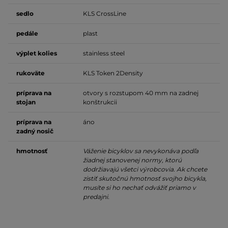
sedlo
KLS CrossLine
pedále
plast
výplet kolies
stainless steel
rukoväte
KLS Token 2Density
príprava na
otvory s rozstupom 40 mm na zadnej
stojan
konštrukcii
príprava na
áno
zadný nosič
hmotnosť
Váženie bicyklov sa nevykonáva podľa
žiadnej stanovenej normy, ktorú
dodržiavajú všetci výrobcovia. Ak chcete
zistiť skutočnú hmotnosť svojho bicykla,
musíte si ho nechať odvážiť priamo v
predajni.