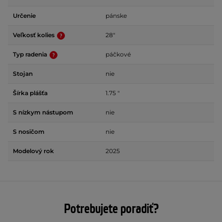
Určenie
pánske
Veľkosť kolies
28"
Typ radenia
páčkové
Stojan
nie
Šírka plášťa
1.75 "
S nízkym nástupom
nie
S nosičom
nie
Modelový rok
2025
Potrebujete poradiť?