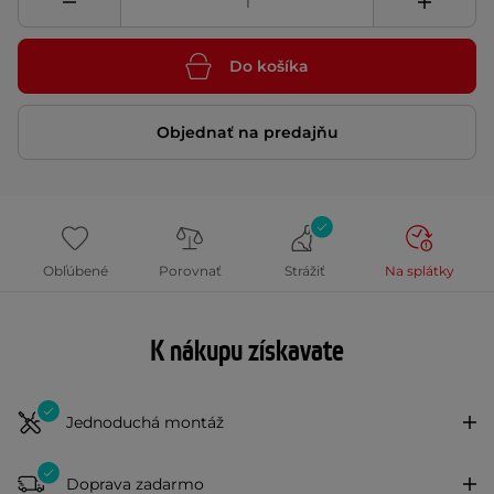
Do košíka
Objednať na predajňu
Obľúbené
Porovnať
Strážiť
Na splátky
K nákupu získavate
Jednoduchá montáž
Doprava zadarmo