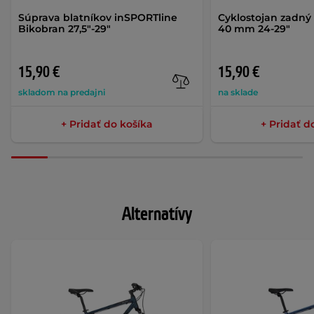
Súprava blatníkov inSPORTline
Cyklostojan zadný K
Bikobran 27,5"-29"
40 mm 24-29"
15,90 €
15,90 €
skladom na predajni
na sklade
+ Pridať do košíka
+ Pridať d
Alternatívy