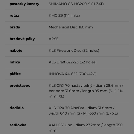
pastorky
kazety
SHIMANO CS-HG200-9 (11-34T)
reťaz
KMC Z9 (114 links)
brzdy
Mechanical Disc
160 mm
brzdové
páky
APSE
náboje
KLS Firework Disc (32 holes)
ráfiky
KLS Draft 622x23 (32 holes)
plášte
INNOVA 44-622 (700x42C)
predstavec
KLS CRX 70 nastaviteľný -
diam 28.6mm /
bar bore 31.8mm / length
95 mm (S-L), 110
mm (XL)
riadidlá
KLS CRX 70 RiseBar -
diam 31.8mm /
width
640 mm (S - M), 660 mm (L - XL)
sedlovka
KALLOY Uno -
diam 27.2mm / length
350
mm