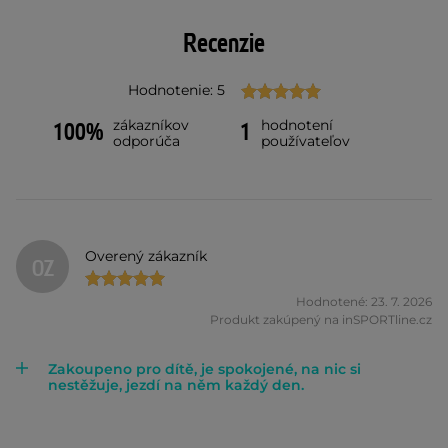
Recenzie
Hodnotenie: 5
zákazníkov
hodnotení
100%
1
odporúča
používateľov
Overený zákazník
OZ
Hodnotené: 23. 7. 2026
Produkt zakúpený na inSPORTline.cz
Zakoupeno pro dítě, je spokojené, na nic si
nestěžuje, jezdí na něm každý den.