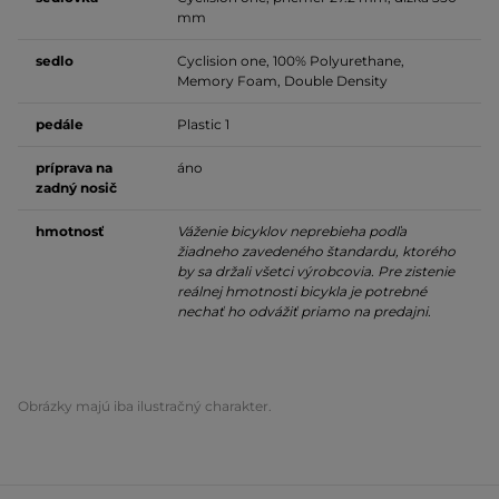
mm
sedlo
Cyclision one, 100% Polyurethane,
Memory Foam, Double Density
pedále
Plastic 1
príprava na
áno
zadný nosič
hmotnosť
Váženie bicyklov neprebieha podľa
žiadneho zavedeného štandardu, ktorého
by sa držali všetci výrobcovia. Pre zistenie
reálnej hmotnosti bicykla je potrebné
nechať ho odvážiť priamo na predajni.
Obrázky majú iba ilustračný charakter.