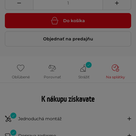
Do košíka
Objednať na predajňu
Obľúbené
Porovnať
Strážiť
Na splátky
K nákupu získavate
Jednoduchá montáž
Doprava zadarmo