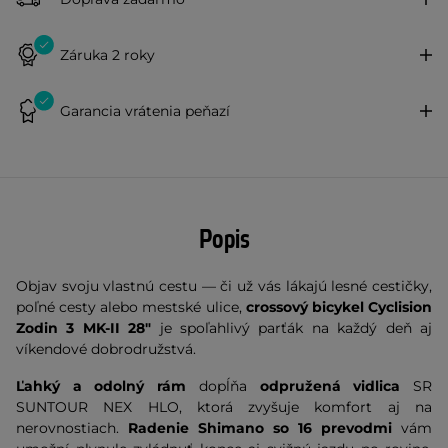
Záruka 2 roky
Garancia vrátenia peňazí
Popis
Objav svoju vlastnú cestu — či už vás lákajú lesné cestičky,
poľné cesty alebo mestské ulice,
crossový bicykel
Cyclision
Zodin 3 MK-II 28"
je spoľahlivý parťák na každý deň aj
víkendové dobrodružstvá.
Ľahký a odolný rám
dopĺňa
odpružená vidlica
SR
SUNTOUR NEX HLO, ktorá zvyšuje komfort aj na
nerovnostiach.
Radenie Shimano so 16 prevodmi
vám