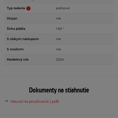
Typ radenia
páčkové
Stojan
nie
Šírka plášťa
1.60 "
S nízkym nástupom
nie
S nosičom
nie
Modelový rok
2024
Dokumenty na stiahnutie
Návod na používanie (.pdf)