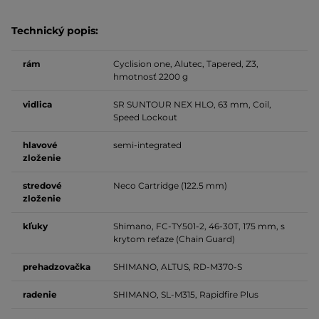
Technický popis:
rám
Cyclision one, Alutec, Tapered, Z3,
hmotnosť 2200 g
vidlica
SR SUNTOUR NEX HLO, 63 mm, Coil,
Speed Lockout
hlavové
semi-integrated
zloženie
stredové
Neco Cartridge (122.5 mm)
zloženie
kľuky
Shimano, FC-TY501-2, 46-30T, 175 mm, s
krytom reťaze (Chain Guard)
prehadzovačka
SHIMANO, ALTUS, RD-M370-S
radenie
SHIMANO, SL-M315, Rapidfire Plus