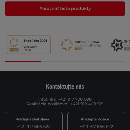
Porovnať tieto produkty
Kontaktujte nás
Infolinka
:
+421 917 700 098
Realizácia posilňovní
:
+421 918 408 519
Predajňa Bratislava
Predajňa Košice
+421 917 866 623
+421 917 866 622