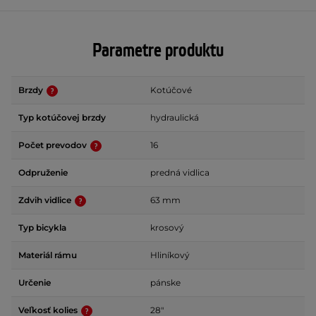
Parametre produktu
Brzdy
Kotúčové
Typ kotúčovej brzdy
hydraulická
Počet prevodov
16
Odpruženie
predná vidlica
Zdvih vidlice
63 mm
Typ bicykla
krosový
Materiál rámu
Hliníkový
Určenie
pánske
Veľkosť kolies
28"