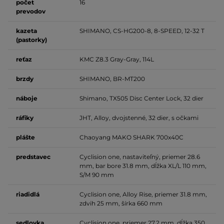
počet
16
prevodov
kazeta
SHIMANO, CS-HG200-8, 8-SPEED, 12-32 T
(pastorky)
reťaz
KMC Z8.3 Gray-Gray, 114L
brzdy
SHIMANO, BR-MT200
náboje
Shimano, TX505 Disc Center Lock, 32 dier
ráfiky
JHT, Alloy, dvojstenné, 32 dier, s očkami
plášte
Chaoyang MAKO SHARK 700x40C
predstavec
Cyclision one, nastaviteľný, priemer 28.6
mm, bar bore 31.8 mm, dĺžka XL/L 110 mm,
S/M 90 mm
riadidlá
Cyclision one, Alloy Rise, priemer 31.8 mm,
zdvih 25 mm, šírka 660 mm
sedlovka
Cyclision one, priemer 27.2 mm, dĺžka 350