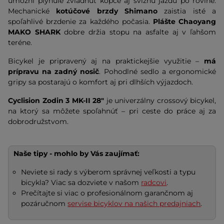
umožní plynule zvládnuť kopce aj svižnú jazdu po rovine.
Mechanické
kotúčové brzdy Shimano
zaistia isté a
spoľahlivé brzdenie za každého počasia.
Plášte Chaoyang
MAKO SHARK
dobre držia stopu na asfalte aj v ľahšom
teréne.
Bicykel je pripravený aj na praktickejšie využitie –
má
prípravu na zadný nosič
. Pohodlné sedlo a ergonomické
gripy sa postarajú o komfort aj pri dlhších výjazdoch.
Cyclision
Zodin 3 MK-II 28"
je univerzálny crossový bicykel,
na ktorý sa môžete spoľahnúť – pri ceste do práce aj za
dobrodružstvom.
Naše tipy - mohlo by Vás zaujímať:
Neviete si rady s výberom správnej veľkosti a typu
bicykla? Viac sa dozviete v našom
radcovi
.
Prečítajte si viac o profesionálnom garančnom aj
pozáručnom
servise bicyklov na našich predajniach
.