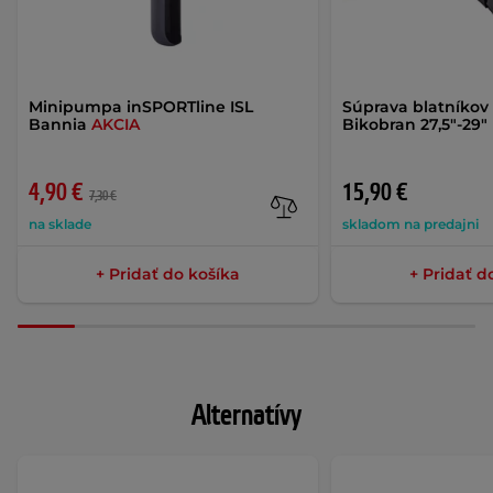
Minipumpa inSPORTline ISL
Súprava blatníkov
Bannia
AKCIA
Bikobran 27,5"-29"
4,90 €
15,90 €
7,30 €
na sklade
skladom na predajni
+ Pridať do košíka
+ Pridať d
Alternatívy