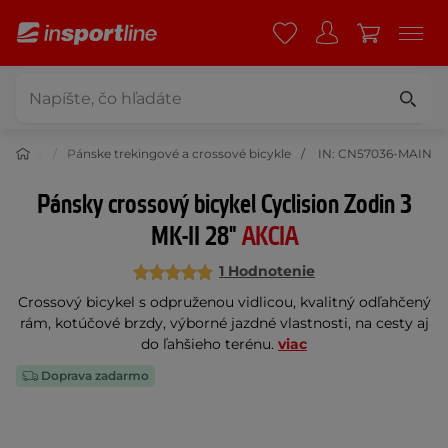
bicykle
Pánske trekingové a crossové bicykle
IN: CN57036-MAIN
Pánsky crossový bicykel Cyclision Zodin 3
MK-II 28"
AKCIA
1 Hodnotenie
Crossový bicykel s odpruženou vidlicou, kvalitný odľahčený
rám, kotúčové brzdy, výborné jazdné vlastnosti, na cesty aj
do ľahšieho terénu.
viac
Doprava zadarmo