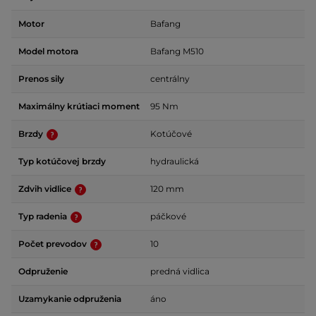
Motor
Bafang
Model motora
Bafang M510
Prenos sily
centrálny
Maximálny krútiaci moment
95 Nm
Brzdy
Kotúčové
Typ kotúčovej brzdy
hydraulická
Zdvih vidlice
120 mm
Typ radenia
páčkové
Počet prevodov
10
Odpruženie
predná vidlica
Uzamykanie odpruženia
áno