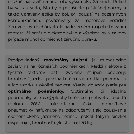
možné nastaviť na hodnotu vyššiu ako 25 km/h. Pokiaľ
by sa tak stalo, išlo by o porušenie príslušnej normy a
takto upravený ebike by bol, pri použití na pozemných
komunikáciách, považovaný za motorové vozidlo!
Zároveň by dochádzalo k nadmernému opotrebovaniu
motora, či batérie elektrobicykla a výrobca by v takom
prípade mohol odmietnuť záručnú opravu.
Predpokladaný
maximálny dojazd
je mimoriadne
závislý na najrôznejších podmienkach. Medzi niektoré z
týchto faktorov patrí zvolený stupeň podpory,
hmotnosť jazdca, povaha terénu, vietor, tlak pneumatík
a ich vzorka a okolitá teplota. Všetky dojazdy platia pre
optimálne podmienky
. Optimálne či ideálne
podmienky sú: rovný/plochý terén bez protivetra, okolitá
teplota 20°C, mimoriadne úzke bezprofilové
pneumatiky nafúknuté na odporúčaný tlak, používanie
ekonomického jazdného režimu (pokiaľ takým bicykel
disponuje), hmotnosť cyklistu pod 70 kg.