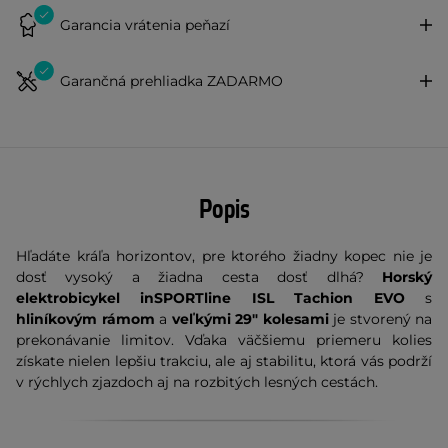
Garancia vrátenia peňazí
Garančná prehliadka ZADARMO
Popis
Hľadáte kráľa horizontov, pre ktorého žiadny kopec nie je
dosť vysoký a žiadna cesta dosť dlhá?
Horský
elektrobicykel inSPORTline ISL Tachion EVO
s
hliníkovým rámom
a
veľkými 29" kolesami
je stvorený na
prekonávanie limitov. Vďaka väčšiemu priemeru kolies
získate nielen lepšiu trakciu, ale aj stabilitu, ktorá vás podrží
v rýchlych zjazdoch aj na rozbitých lesných cestách.