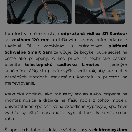
Komfort v teréne zaisťuje
odpružená vidlica SR Suntour
so
zdvihom 120 mm
a diaľkovým uzamykaním priamo z
riadidiel. Tá v kombinácii s prémiovými
plášťami
Schwalbe Smart Sam
zaručuje, že bicykel bude sedieť na
ceste ako prilepený. A keď príde na technické pasáže,
oceníte
teleskopickú sedlovku Limotec
- jediným
stlačením páčky si upravíte výšku sedla tak, aby ste mali v
náročných zjazdoch maximálnu kontrolu a priestor na
manévrovanie.
Praktické doplnky ako robustný stojan alebo príprava na
montáž nosiča a držiaka na fľašu robia z tohto modelu
univerzálneho spoločníka na expedičné výpravy aj športové
vychádzky. Stačí nasadnúť a vyraziť tam, kam vás srdce
ťahá.
Šliapnite do toho a zdolajte všetky trasy s
elektrobicyklom