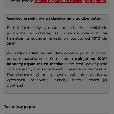
pozáručnom
servise bicyklov na našich predajniach
.
Všeobecné pokyny na skladovanie a údržbu batérií:
Batériu (alebo celý výrobok vrátane batérie - pokiaľ nie
je možné jej vybratie) sa odporúča skladovať
na
tienistom a suchom mieste
pri teplote
od 10°C do
20°C
.
Ak predpokladáte, že nebudete výrobok používať dlhšiu
dobu, odporúčame batériu nabiť a
dobíjať na
100%
kapacity
aspoň raz za mesiac
alebo postupovať podľa
odporúčaní výrobcu uvedených v návode na používanie.
Dodržiavaním týchto pokynov zabránite rýchlemu
vyčerpaniu menovitej kapacity batérie počas jej
životnosti.
Technický popis: