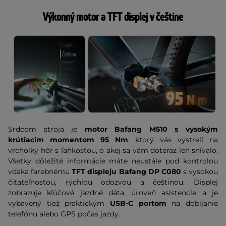
Výkonný motor a TFT displej v češtine
Srdcom stroja je
motor Bafang M510 s vysokým
krútiacim momentom 95 Nm
, ktorý vás vystrelí na
vrcholky hôr s ľahkosťou, o akej sa vám doteraz len snívalo.
Všetky dôležité informácie máte neustále pod kontrolou
vďaka farebnému
TFT displeju Bafang DP C080
s vysokou
čitateľnosťou, rýchlou odozvou a češtinou. Displej
zobrazuje kľúčové jazdné dáta, úroveň asistencie a je
vybavený tiež praktickým
USB-C portom
na dobíjanie
telefónu alebo GPS počas jazdy.