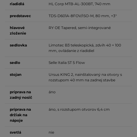
riadidlá
HL Corp MTB-AL-300BT, 740 mm
predstavec
TDS-D601A-8FOV/ISO-M, 80 mm, +3°
hlavové
RY OE Tapered, semi-integrované
zloženie
sedlovka
Limotec B3 teleskopická, zdvih 40 + 100
mm, ovládanie z riadidiel
sedlo
Selle Italia ST 5 Flow
stojan
Ursus KING 2, nainštalovaný na otvory s
rozstupom 40 mm na zadnej stavbe
príprava na
áno
zadný nosič
príprava na
áno, s rozstupom otvorov 6,4 cm
držiak na
nápoje
svetlá
nie