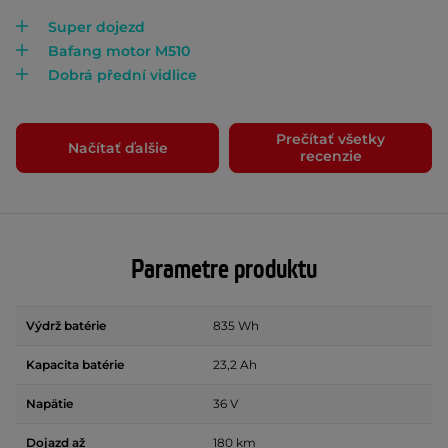
Super dojezd
Bafang motor M510
Dobrá přední vidlice
Prečítať všetky
Načítať ďalšie
recenzie
Parametre produktu
Výdrž batérie
835 Wh
Kapacita batérie
23,2 Ah
Napätie
36 V
Dojazd až
180 km