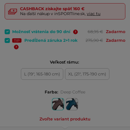
CASHBACK
získajte späť
160 €
Na ďalší nákup v inSPORTline.sk,
viac tu
Možnosť vrátenia do 90 dní
68,95 €
Zadarmo
Predĺžená záruka 2+1 rok
275,90 €
Zadarmo
TIP
Veľkosť rámu:
L (19", 165-180 cm)
XL (21", 175-190 cm)
Farba:
Deep Coffee
Zvoľte variant produktu