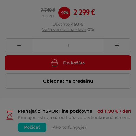
2 749 €
2 299 €
-16%
s DPH
Ušetríte
450 €
Vaša vernostná zľava
0%
Do košíka
Objednať na predajňu
Prenajať z inSPORTline požičovne
od 11,90 € / deň
Prenájom stroja už od 1 dňa za bezkonkurenčnú cenu.
Požičať
Ako to funguje?