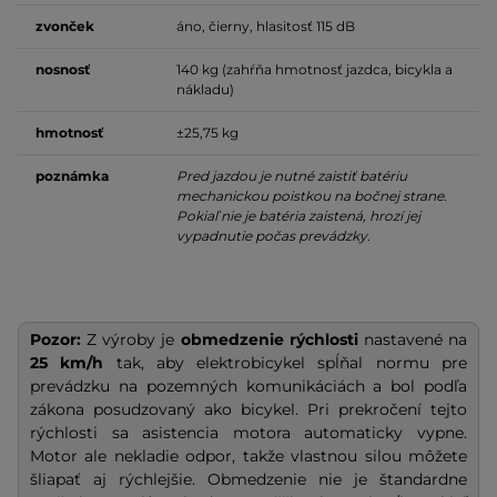
zvonček
áno, čierny, hlasitosť 115 dB
nosnosť
140 kg (zahŕňa hmotnosť jazdca, bicykla a
nákladu)
hmotnosť
±25,75 kg
poznámka
Pred jazdou je nutné zaistiť batériu
mechanickou poistkou na bočnej strane.
Pokiaľ nie je batéria zaistená, hrozí jej
vypadnutie počas prevádzky.
Pozor:
Z výroby je
obmedzenie rýchlosti
nastavené na
25 km/h
tak, aby elektrobicykel spĺňal normu pre
prevádzku na pozemných komunikáciách a bol podľa
zákona posudzovaný ako bicykel. Pri prekročení tejto
rýchlosti sa asistencia motora automaticky vypne.
Motor ale nekladie odpor, takže vlastnou silou môžete
šliapať aj rýchlejšie. Obmedzenie nie je štandardne