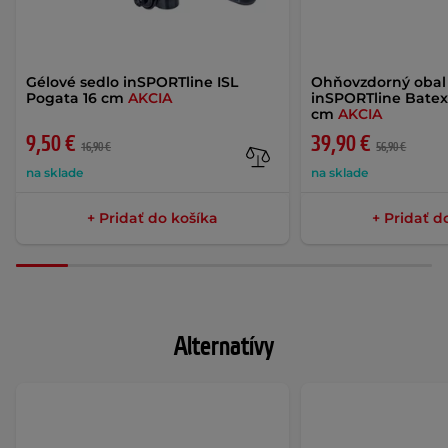
Gélové sedlo inSPORTline ISL
Ohňovzdorný obal 
Pogata 16 cm
AKCIA
inSPORTline Batex
cm
AKCIA
9,50 €
39,90 €
16,90 €
56,90 €
na sklade
na sklade
+ Pridať do košíka
+ Pridať d
Alternatívy