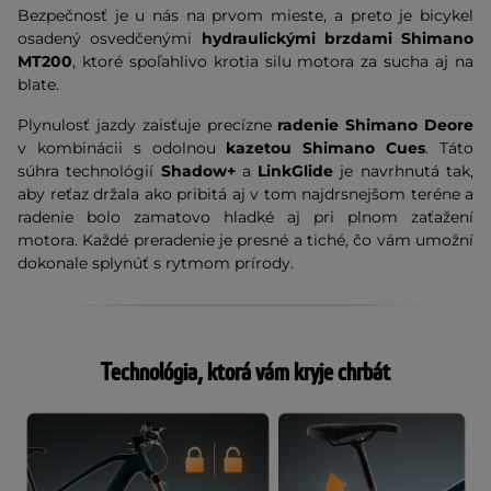
Bezpečnosť je u nás na prvom mieste, a preto je bicykel
osadený osvedčenými
hydraulickými brzdami Shimano
MT200
, ktoré spoľahlivo krotia silu motora za sucha aj na
blate.
Plynulosť jazdy zaisťuje precízne
radenie Shimano Deore
v kombinácii s odolnou
kazetou Shimano Cues
. Táto
súhra technológií
Shadow+
a
LinkGlide
je navrhnutá tak,
aby reťaz držala ako pribitá aj v tom najdrsnejšom teréne a
radenie bolo zamatovo hladké aj pri plnom zaťažení
motora. Každé preradenie je presné a tiché, čo vám umožní
dokonale splynúť s rytmom prírody.
Technológia, ktorá vám kryje chrbát