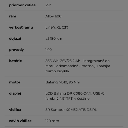
priemer kolies
29"
rám
Alloy 6061
veľkosť rámu
L (19"), XL (21")
dojazd
až 180 km
prevody
1x10
batérie
835 Wh, 36V/23,2 Ah - integrovaná do
rámu, odnímateľná - možno ju nabíjať
mimo bicykla
motor
Bafang M510, 95 Nm
displej
LCD Bafang DP C080.CAN, USB-C,
farebný, 1,9" TFT, v češtine
vidlica
SR Suntour XCM32 ATB DS RL
zdvih vidlice
120 mm