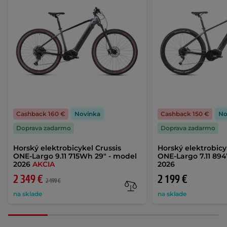
Cashback 160 €
Novinka
Cashback 150 €
No
Doprava zadarmo
Doprava zadarmo
Horský elektrobicykel Crussis
Horský elektrobicy
ONE-Largo 9.11 715Wh 29" - model
ONE-Largo 7.11 89
2026
AKCIA
2026
2 349 €
2 199 €
2 499 €
na sklade
na sklade