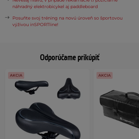
Nevešaj hlavu, v prípade reklamácie ti požičiame
náhradný elektrobicykel aj paddleboard
Posuňte svoj tréning na novú úroveň so športovou
výživou inSPORTline!
Odporúčame prikúpiť
AKCIA
AKCIA