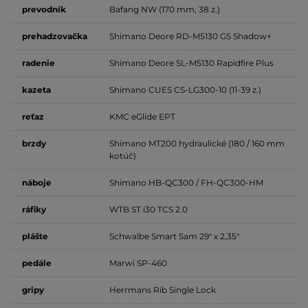
prevodník
Bafang NW (170 mm, 38 z.)
prehadzovačka
Shimano Deore RD-M5130 GS Shadow+
radenie
Shimano Deore SL-M5130 Rapidfire Plus
kazeta
Shimano CUES CS-LG300-10 (11-39 z.)
reťaz
KMC eGlide EPT
brzdy
Shimano MT200 hydraulické (180 / 160 mm
kotúč)
náboje
Shimano HB-QC300 / FH-QC300-HM
ráfiky
WTB ST i30 TCS 2.0
plášte
Schwalbe Smart Sam 29" x 2,35"
pedále
Marwi SP-460
gripy
Herrmans Rib Single Lock