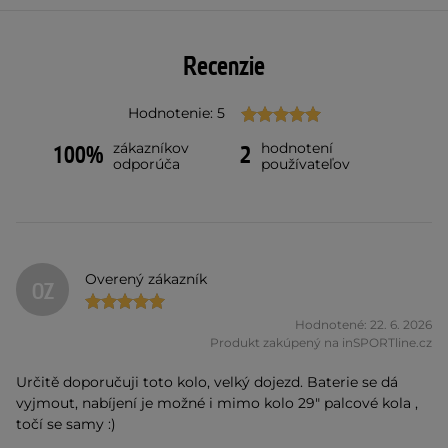
Recenzie
Hodnotenie: 5
zákazníkov
hodnotení
100%
2
odporúča
používateľov
Overený zákazník
OZ
Hodnotené: 22. 6. 2026
Produkt zakúpený na inSPORTline.cz
Určitě doporučuji toto kolo, velký dojezd. Baterie se dá
vyjmout, nabíjení je možné i mimo kolo 29" palcové kola ,
točí se samy :)