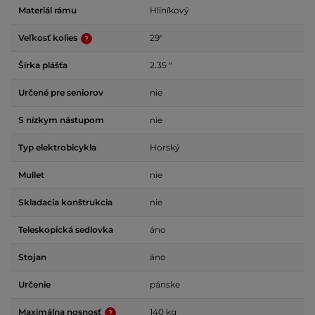
Materiál rámu
Hliníkový
Veľkosť kolies
29"
Šírka plášťa
2.35 "
Určené pre seniorov
nie
S nízkym nástupom
nie
Typ elektrobicykla
Horský
Mullet
nie
Skladacia konštrukcia
nie
Teleskopická sedlovka
áno
Stojan
áno
Určenie
pánske
Maximálna nosnosť
140 kg