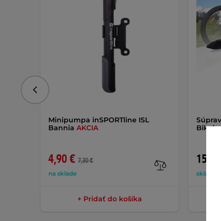
Predchádzajúce
Minipumpa inSPORTline ISL
Súprav
Bannia
AKCIA
Bikobr
4,90 €
15,90
7,30 €
na sklade
skladom
+ Pridať do košíka