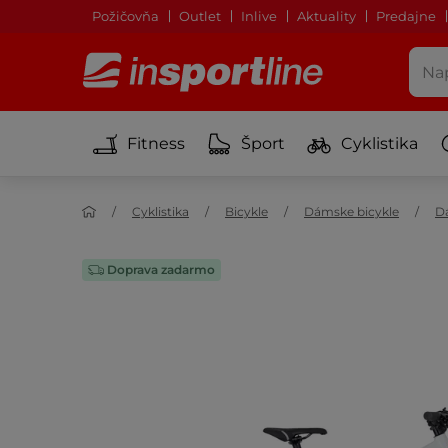
Požičovňa
Outlet
Inlive
Aktuality
Predajne
Fitness
Šport
Cyklistika
Cyklistika
Bicykle
Dámske bicykle
D
Doprava zadarmo