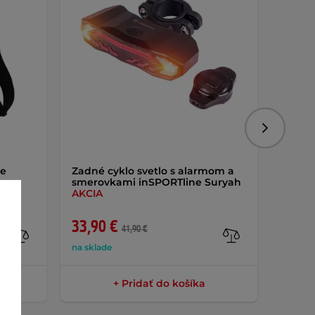
Nasledujú
ne
Zadné cyklo svetlo s alarmom a
Upínac
smerovkami inSPORTline Suryah
ruku 
AKCIA
Lumie
33,90 €
8,50 
41,90 €
na sklade
na skla
+ Pridať do košíka