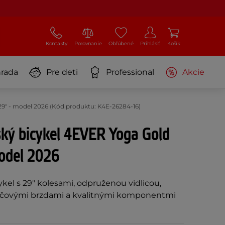
Kontakty
Porovnanie
Obľúbené
Prihlásiť
Košík
rada
Pre deti
Professional
Akcie
9" - model 2026 (Kód produktu: K4E-26284-16)
ký bicykel 4EVER Yoga Gold
model 2026
kel s 29" kolesami, odpruženou vidlicou,
účovými brzdami a kvalitnými komponentmi