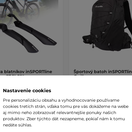
a blatníkov inSPORTline
Športový batoh inSPORTli
an 27,5"-29"
Quillan
Nastavenie cookies
 €
35,90 €
Pre personalizáciu obsahu a vyhodnocovanie používame
 na predajni
na sklade
cookies tretích strán, vďaka tomu pre vás dokážeme na webe
aj mimo neho zobrazovať relevantnejšie ponuky našich
produktov. Zber týchto dát nezapneme, pokiaľ nám k tomu
+ Pridať do košíka
+ Pridať do košíka
nedáte súhlas.