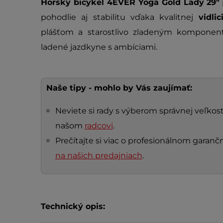
Horský bicykel
4EVER Yoga Gold Lady 29"
pohodlie aj stabilitu vďaka kvalitnej
vidl
plášťom a starostlivo zladeným komponent
ladené jazdkyne s ambíciami.
Naše tipy - mohlo by Vás zaujímať:
Neviete si rady s výberom správnej veľkosti
našom
radcovi
.
Prečítajte si viac o profesionálnom gara
na našich predajniach
.
Technický opis: