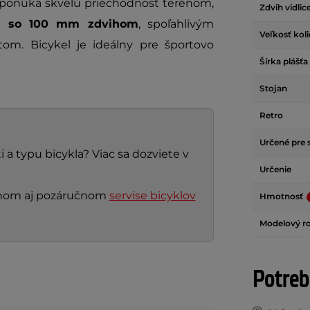
ponúka skvelú priechodnosť terénom,
Zdvih vidlic
ici so 100 mm zdvihom
, spoľahlivým
Veľkosť kol
om. Bicykel je ideálny pre športovo
Šírka plášťa
Stojan
Retro
Určené pre 
 a typu bicykla? Viac sa dozviete v
Určenie
nčnom aj pozáručnom
servise bicyklov
Hmotnosť
Modelový r
Potreb