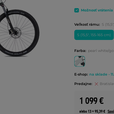
Možnosť vrátenia
Veľkosť rámu:
S (15,5
S (15,5", 155-165 cm)
Farba:
pearl white/go
E-shop:
na sklade - 11
Predajne:
Bratisla
1 099 €
alebo 13 × 95,39 €
Spoč