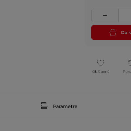
Do k
Obľúbené
Por
Parametre