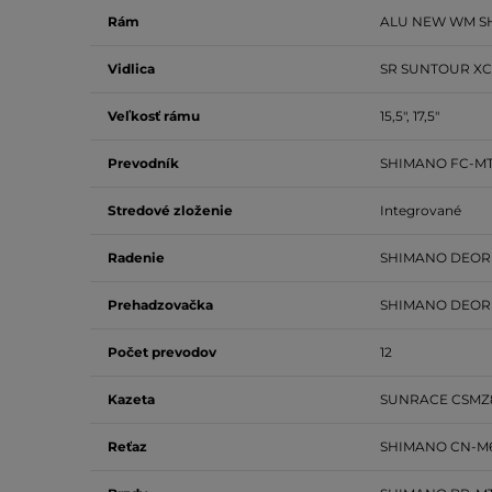
Rám
ALU NEW WM SH
Vidlica
SR SUNTOUR XCR
Veľkosť rámu
15,5", 17,5"
Prevodník
SHIMANO FC-MT5
Stredové zloženie
Integrované
Radenie
SHIMANO DEORE
Prehadzovačka
SHIMANO DEORE
Počet prevodov
12
Kazeta
SUNRACE CSMZ8 
Reťaz
SHIMANO CN-M6