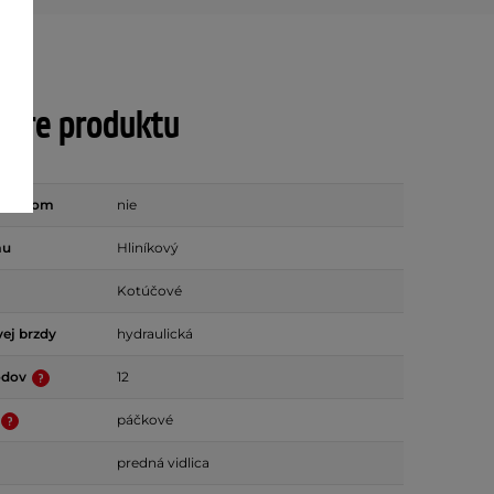
tre produktu
ástupom
nie
mu
Hliníkový
Kotúčové
ej brzdy
hydraulická
odov
12
páčkové
predná vidlica