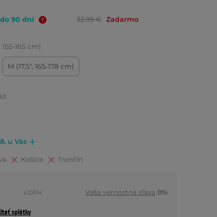
 do 90 dní
32,95 €
Zadarmo
", 155-165 cm)
M (17,5", 165-178 cm)
ld
.8. u Vás
va
Košice
Trenčín
Vaša vernostná zľava
0%
s DPH
ítať splátky