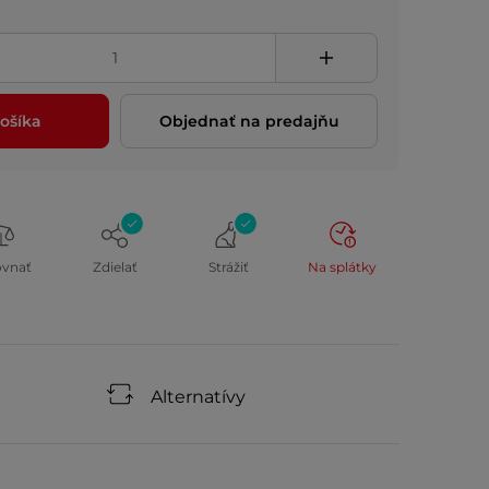
ošíka
Objednať na predajňu
ovnať
Zdielať
Strážiť
Na splátky
Alternatívy