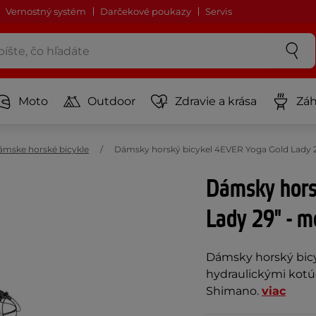
Vernostný systém
Darčekové poukazy
Servis
Moto
Outdoor
Zdravie a krása
Záh
ámske horské bicykle
Dámsky horský bicykel 4EVER Yoga Gold Lady 2
Dámsky hors
Lady 29" - 
Dámsky horský bicy
hydraulickými kot
Shimano.
viac