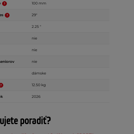
e
100 mm
ies
29"
2.25 "
nie
nie
seniorov
nie
dámske
12.50 kg
ok
2026
ujete poradiť?