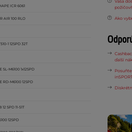
Vaša do
APE ICR 6061
požičov
Ako vybr
 AIR 100 RLO
Odpor
10-1 12SPD 32T
Cashbac
ďalší ná
 SL-M6100 1x12SPD
Posuňte 
inSPORT
 RD-M6100 12SPD
Diskrétn
12 SPD 11-51T
100 12SPD