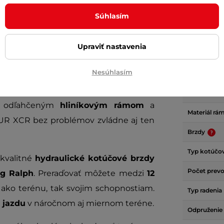
Súhlasím
Upraviť nastavenia
Parame
Nesúhlasím
Lady 29"
je krásny a spoľahlivý horský
S nízkym n
 S odľahčeným
hliníkovým rámom
a
Materiál rá
R XCR bez problémov zvládne aj ten
Brzdy
Typ kotúčov
 kvalitné
hydraulické
kotúčové brzdy
Počet prev
g Ralph
. Preraďovať môžete medzi
12
 ako terénu, tak svojim schopnostiam.
Typ radenia
 jazdu
v náročnom aj miernom teréne.
Odpruženie