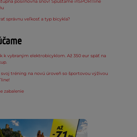
stupná posilňovňa snov! Spúšťame inSPORTline
ňu
ať správnu veľkosť a typ bicykla?
účame
k k vybraným elektrobicyklom. Až 350 eur späť na
kup.
svoj tréning na novú úroveň so športovou výživou
line!
e zabalenie