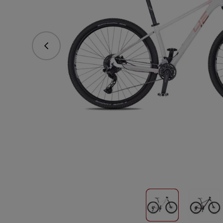
Predchádzajúce