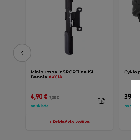
Predchádzajúce
Minipumpa inSPORTline ISL
Cyklo 
Bannia
AKCIA
4,90 €
39,90
7,30 €
na sklade
na skla
+ Pridať do košíka