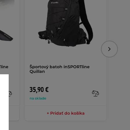
Nasledujú
line
Športový batoh inSPORTline
Zadné
Quillan
smero
AKCIA
35,90 €
33,9
na sklade
na skla
+ Pridať do košíka