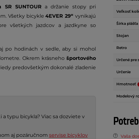
am SR SUNTOUR
a držanie stopy pri
Veľkosť kol
om. Všetky bicykle
4EVER 29“
vynikajú
Šírka plášťa
re všetkých jazdcov a jazdkyne so
Stojan
Retro
j po hodinách v sedle, aby si mohol
ilometre. Okrem krásneho
športového
Určené pre 
triedy predovšetkým dokonalé zladenie
Určenie
Hmotnosť
Modelový r
 a typu bicykla? Viac sa dozviete v
Potreb
nčnom aj pozáručnom
servise bicyklov
Vaša do