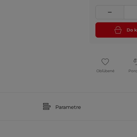
Do k
Obľúbené
Por
Parametre