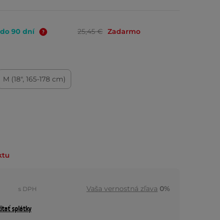
 do 90 dní
25,45 €
Zadarmo
M (18", 165-178 cm)
ktu
Vaša vernostná zľava
0%
s DPH
ítať splátky