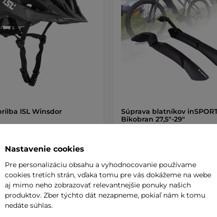
prilba ISL Winsdor
Súprava blatníkov inSPORT
Bikobran 27,5"-29"
 €
15,90 €
Nastavenie cookies
Pre personalizáciu obsahu a vyhodnocovanie používame
de
skladom na predajni
cookies tretích strán, vďaka tomu pre vás dokážeme na webe
aj mimo neho zobrazovať relevantnejšie ponuky našich
+ Pridať do košíka
+ Pridať do košíka
produktov. Zber týchto dát nezapneme, pokiaľ nám k tomu
nedáte súhlas.