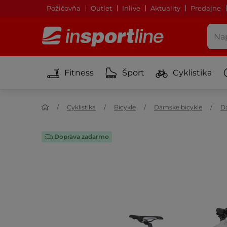
Požičovňa
Outlet
Inlive
Aktuality
Predajne
Fitness
Šport
Cyklistika
Cyklistika
Bicykle
Dámske bicykle
D
Doprava zadarmo