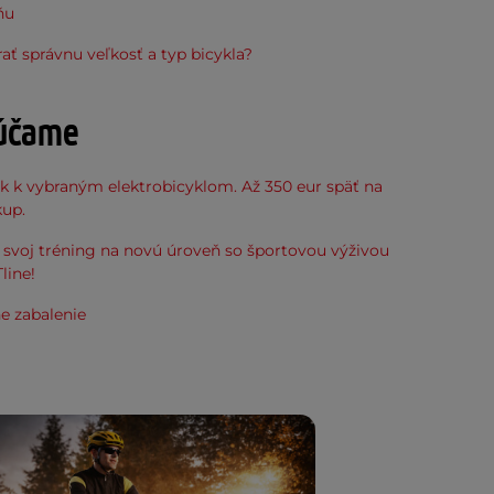
ňu
ať správnu veľkosť a typ bicykla?
účame
k k vybraným elektrobicyklom. Až 350 eur späť na
kup.
svoj tréning na novú úroveň so športovou výživou
line!
e zabalenie