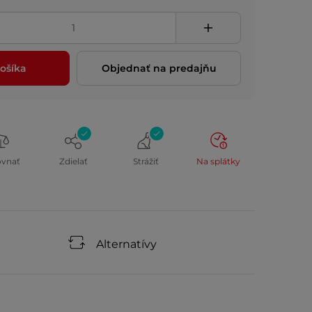
ošíka
Objednať na predajňu
ovnať
Zdielať
Strážiť
Na splátky
Alternatívy