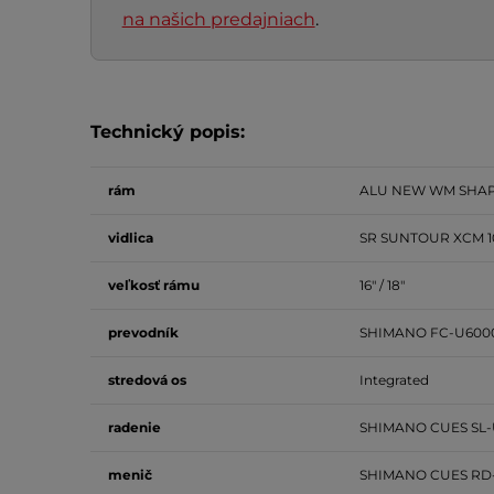
na našich predajniach
.
Technický popis:
rám
ALU NEW WM SHAPE
vidlica
SR SUNTOUR XCM 1
veľkosť rámu
16" / 18"
prevodník
SHIMANO FC-U6000-
stredová
os
Integrated
radenie
SHIMANO CUES SL-
menič
SHIMANO CUES RD