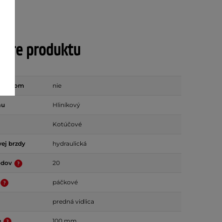
tre produktu
ástupom
nie
mu
Hliníkový
Kotúčové
ej brzdy
hydraulická
odov
20
páčkové
predná vidlica
e
100 mm