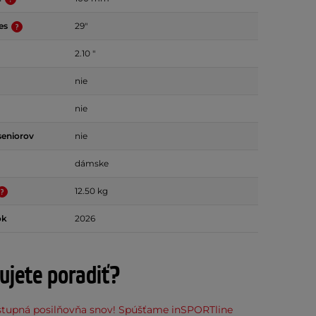
ies
29"
2.10 "
nie
nie
seniorov
nie
dámske
12.50 kg
ok
2026
ujete poradiť?
stupná posilňovňa snov! Spúšťame inSPORTline