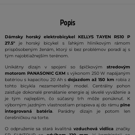
Popis
Dámsky horský elektrobicykel KELLYS TAYEN RS10
P
27.5"
je horský bicykel s ľahkým hliníkovým rámom
prispôsobeným ženám, ktorý si bez problémov poradí aj s
tým najobtiažnejším terénom.
Unikátny dizajn v spojení so špičkovým
stredovým
motorom PANASONIC GXM
s výkonom 250 W napájaným
batériou s kapacitou 20 Ah s
dojazdom až 150 km
robia z
tohto bicykla nezameniteľný model. Centrálny pohon
zaisťuje dokonalé prenášanie energie aj skvelé vyváženie a
je tým najlepším, čo súčasný trh môže ponúknuť. K
výborným jazdným vlastnostiam prispieva aj do rámu
plne
integrovaná batéria
. Parádny dizajn je potom len
čerešničkou na torte.
O odpruženie sa stará kvalitná
vzduchová vidlica
značky