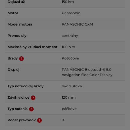
Dojazd až
150 km
Motor
Panasonic
Model motora
PANASONIC GXM
Prenos sily
centrálny
Maximálny krútiaci moment
100 Nm
Brzdy
Kotúčové
Displej
PANASONIC Bluetooth® 5.0
navigation Side Color Display
Typ kotúčovej brzdy
hydraulická
Zdvih vidlice
120 mm
Typ radenia
páčkové
Počet prevodov
9