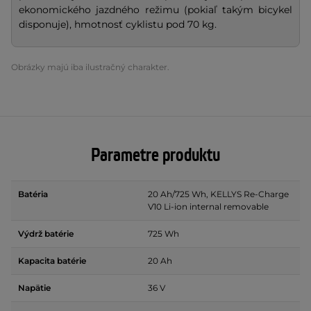
ekonomického jazdného režimu (pokiaľ takým bicykel
disponuje), hmotnosť cyklistu pod 70 kg.
Obrázky majú iba ilustračný charakter.
Parametre produktu
Batéria
20 Ah/725 Wh, KELLYS Re-Charge
V10 Li-ion internal removable
Výdrž batérie
725 Wh
Kapacita batérie
20 Ah
Napätie
36 V