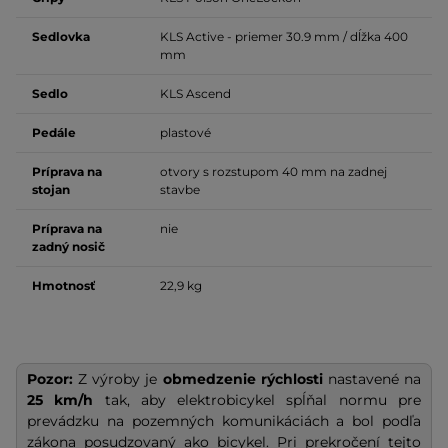
Sedlovka
KLS Active - priemer 30.9 mm / dĺžka 400
mm
Sedlo
KLS Ascend
Pedále
plastové
Príprava na
otvory s rozstupom 40 mm na zadnej
stojan
stavbe
Príprava na
nie
zadný nosič
Hmotnosť
22,9 kg
Pozor:
Z výroby je
obmedzenie rýchlosti
nastavené na
25 km/h
tak, aby elektrobicykel spĺňal normu pre
prevádzku na pozemných komunikáciách a bol podľa
zákona posudzovaný ako bicykel. Pri prekročení tejto