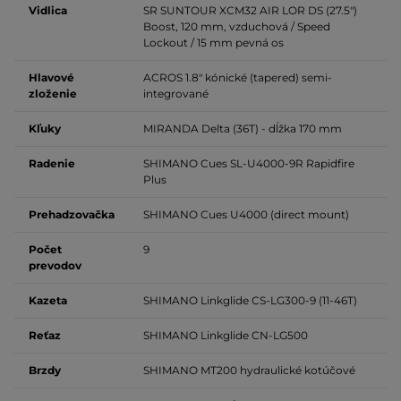
Vidlica
SR SUNTOUR XCM32 AIR LOR DS (27.5")
Boost, 120 mm, vzduchová / Speed
Lockout / 15 mm pevná os
Hlavové
ACROS 1.8" kónické (tapered) semi-
zloženie
integrované
Kľuky
MIRANDA Delta (36T) - dĺžka 170 mm
Radenie
SHIMANO Cues SL-U4000-9R Rapidfire
Plus
Prehadzovačka
SHIMANO Cues U4000 (direct mount)
Počet
9
prevodov
Kazeta
SHIMANO Linkglide CS-LG300-9 (11-46T)
Reťaz
SHIMANO Linkglide CN-LG500
Brzdy
SHIMANO MT200 hydraulické kotúčové