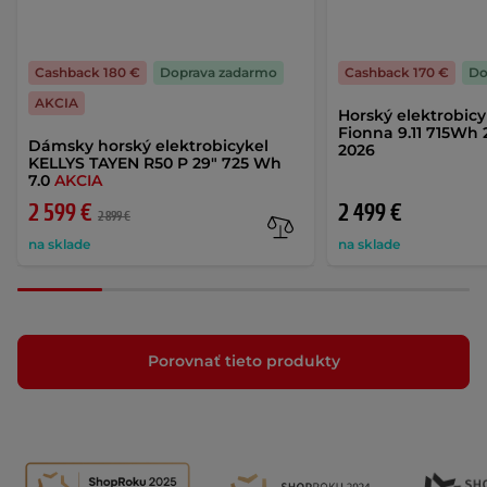
Cashback 180 €
Doprava zadarmo
Cashback 170 €
Do
AKCIA
Horský elektrobicy
Fionna 9.11 715Wh 
Dámsky horský elektrobicykel
2026
KELLYS TAYEN R50 P 29" 725 Wh
7.0
AKCIA
2 599 €
2 499 €
2 899 €
na sklade
na sklade
Porovnať tieto produkty