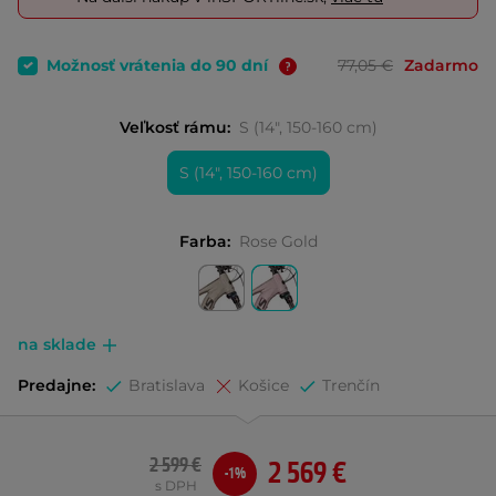
Možnosť vrátenia do 90 dní
77,05 €
Zadarmo
Veľkosť rámu:
S (14", 150-160 cm)
S (14", 150-160 cm)
Farba:
Rose Gold
na sklade
Predajne:
Bratislava
Košice
Trenčín
2 599 €
2 569 €
-1%
s DPH