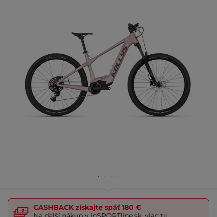
CASHBACK
získajte späť
180 €
Na ďalší nákup v inSPORTline.sk,
viac tu