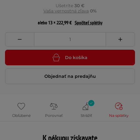
Ušetríte
30 €
Vaša vernostná zľava
0%
alebo 13 × 222,99 €
Spočítať splátky
Do košíka
Objednať na predajňu
Obľúbené
Porovnať
Strážiť
Na splátky
K nákupu získavate