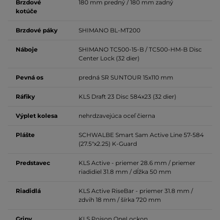
Brzdové
180 mm predný / 180 mm zadný
kotúče
Brzdové páky
SHIMANO BL-MT200
Náboje
SHIMANO TC500-15-B / TC500-HM-B Disc
Center Lock (32 dier)
Pevná os
predná SR SUNTOUR 15x110 mm
Ráfiky
KLS Draft 23 Disc 584x23 (32 dier)
Výplet kolesa
nehrdzavejúca oceľ čierna
Plášte
SCHWALBE Smart Sam Active Line 57-584
(27.5"x2.25) K-Guard
Predstavec
KLS Active - priemer 28.6 mm / priemer
riadidiel 31.8 mm / dĺžka 50 mm
Riadidlá
KLS Active RiseBar - priemer 31.8 mm /
zdvih 18 mm / šírka 720 mm
Gripy
KLS Poison OneLockon