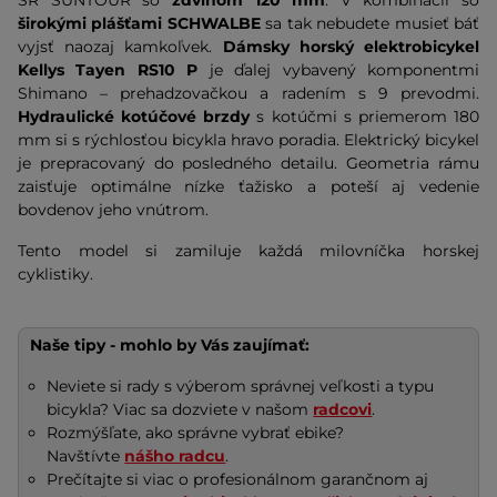
SR SUNTOUR so
zdvihom 120 mm
. V kombinácii so
širokými plášťami SCHWALBE
sa tak nebudete musieť báť
vyjsť naozaj kamkoľvek.
Dámsky horský elektrobicykel
Kellys Tayen RS10 P
je ďalej vybavený komponentmi
Shimano – prehadzovačkou a radením s 9 prevodmi.
Hydraulické kotúčové brzdy
s kotúčmi s priemerom 180
mm si s rýchlosťou bicykla hravo poradia. Elektrický bicykel
je prepracovaný do posledného detailu. Geometria rámu
zaisťuje optimálne nízke ťažisko a poteší aj vedenie
bovdenov jeho vnútrom.
Tento model si zamiluje každá milovníčka horskej
cyklistiky.
Naše tipy - mohlo by Vás zaujímať:
Neviete si rady s výberom správnej veľkosti a typu
bicykla? Viac sa dozviete v našom
radcovi
.
Rozmýšľate, ako správne vybrať ebike?
Navštívte
nášho radcu
.
Prečítajte si viac o profesionálnom garančnom aj