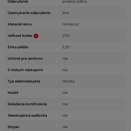
Odpruženie
predná vidlica
Uzamykanie odpruženia
áno
Materiál rámu
Hliníkový
Veľkosť kolies
27,5"
Šírka plášťa
2.25 "
Určené pre seniorov
nie
S nízkym nástupom
nie
Typ elektrobicykla
Horský
Mullet
nie
Skladacia konštrukcia
nie
Teleskopická sedlovka
nie
Stojan
nie