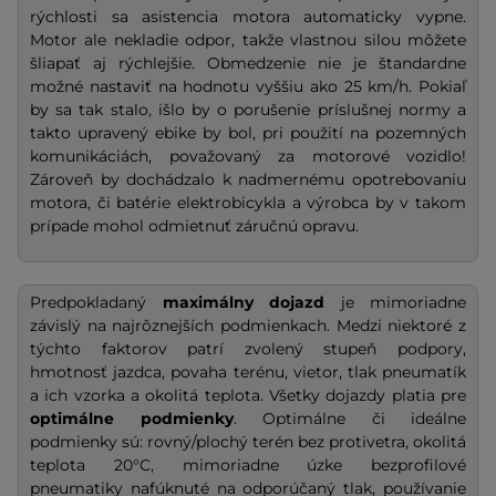
rýchlosti sa asistencia motora automaticky vypne.
Motor ale nekladie odpor, takže vlastnou silou môžete
šliapať aj rýchlejšie. Obmedzenie nie je štandardne
možné nastaviť na hodnotu vyššiu ako 25 km/h. Pokiaľ
by sa tak stalo, išlo by o porušenie príslušnej normy a
takto upravený ebike by bol, pri použití na pozemných
komunikáciách, považovaný za motorové vozidlo!
Zároveň by dochádzalo k nadmernému opotrebovaniu
motora, či batérie elektrobicykla a výrobca by v takom
prípade mohol odmietnuť záručnú opravu.
Predpokladaný
maximálny dojazd
je mimoriadne
závislý na najrôznejších podmienkach. Medzi niektoré z
týchto faktorov patrí zvolený stupeň podpory,
hmotnosť jazdca, povaha terénu, vietor, tlak pneumatík
a ich vzorka a okolitá teplota. Všetky dojazdy platia pre
optimálne podmienky
. Optimálne či ideálne
podmienky sú: rovný/plochý terén bez protivetra, okolitá
teplota 20°C, mimoriadne úzke bezprofilové
pneumatiky nafúknuté na odporúčaný tlak, používanie