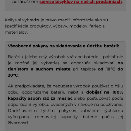
pozáručnom
servise bicyklov na našich predajniach
.
Kellys si vyhradzuje právo meniť informácie ako sú
špecifikácia produktov, výbavy, modelov, farieb a
materiálov.
Všeobecné pokyny na skladovanie a údržbu batérií:
Batériu (alebo celý výrobok vrátane batérie - pokiaľ nie
je možné jej vybratie) sa odporúča skladovať
na
tienistom a suchom mieste
pri teplote
od 10°C do
20°C
.
Ak predpokladáte, že nebudete výrobok používať dlhšiu
dobu, odporúčame batériu nabiť a
dobíjať na
100%
kapacity
aspoň raz za mesiac
alebo postupovať podľa
odporúčaní výrobcu uvedených v návode na používanie.
Dodržiavaním týchto pokynov zabránite rýchlemu
vyčerpaniu menovitej kapacity batérie počas jej
životnosti.