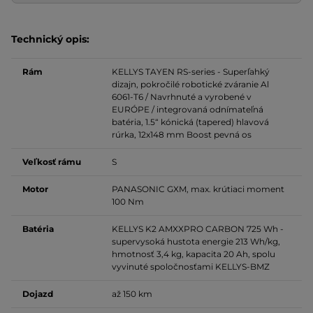
Technický opis:
Rám
KELLYS TAYEN RS-series - Superľahký
dizajn, pokročilé robotické zváranie Al
6061-T6 / Navrhnuté a vyrobené v
EURÓPE / integrovaná odnímateľná
batéria, 1.5“ kónická (tapered) hlavová
rúrka, 12x148 mm Boost pevná os
Veľkosť rámu
S
Motor
PANASONIC GXM, max. krútiaci moment
100 Nm
Batéria
KELLYS K2 AMXXPRO CARBON 725 Wh -
supervysoká hustota energie 213 Wh/kg,
hmotnosť 3,4 kg, kapacita 20 Ah, spolu
vyvinuté spoločnosťami KELLYS-BMZ
Dojazd
až 150 km