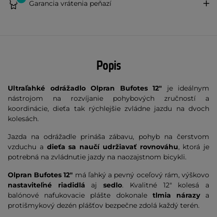
Garancia vrátenia peňazí
Popis
Ultraľahké odrážadlo
Olpran Bufotes 12"
je ideálnym
nástrojom na rozvíjanie pohybových zručností a
koordinácie, dieťa tak rýchlejšie zvládne jazdu na dvoch
kolesách.
Jazda na odrážadle prináša zábavu, pohyb na čerstvom
vzduchu a
dieťa sa naučí udržiavať rovnováhu
, ktorá je
potrebná na zvládnutie jazdy na naozajstnom bicykli.
Olpran Bufotes 12"
má ľahký a pevný oceľový rám, výškovo
nastaviteľné riadidlá
aj
sedlo
. Kvalitné 12" kolesá a
balónové nafukovacie plášte dokonale
tlmia nárazy
a
protišmykový dezén plášťov bezpečne zdolá každý terén.