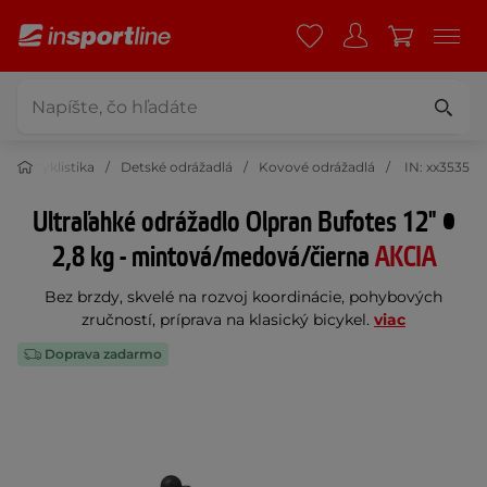
Cyklistika
Detské odrážadlá
Kovové odrážadlá
IN: xx3535
Ultraľahké odrážadlo Olpran Bufotes 12" •
2,8 kg - mintová/medová/čierna
AKCIA
Bez brzdy, skvelé na rozvoj koordinácie, pohybových
zručností, príprava na klasický bicykel.
viac
Doprava zadarmo