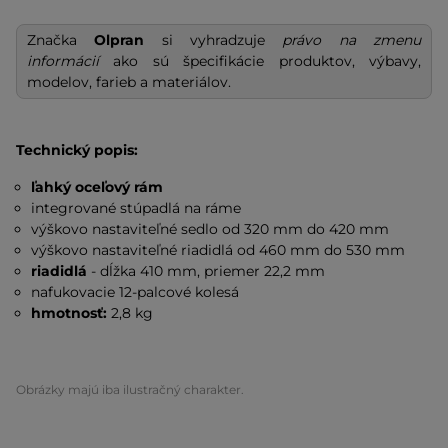
Značka
Olpran
si vyhradzuje
právo na zmenu
informácií
ako sú špecifikácie produktov, výbavy,
modelov, farieb a materiálov.
Technický popis:
ľahký oceľový rám
integrované stúpadlá na ráme
výškovo nastaviteľné sedlo od 320 mm do 420 mm
výškovo nastaviteľné riadidlá od 460 mm do 530 mm
riadidlá
- dĺžka 410 mm, priemer 22,2 mm
nafukovacie 12-palcové kolesá
hmotnosť:
2,8 kg
Obrázky majú iba ilustračný charakter.