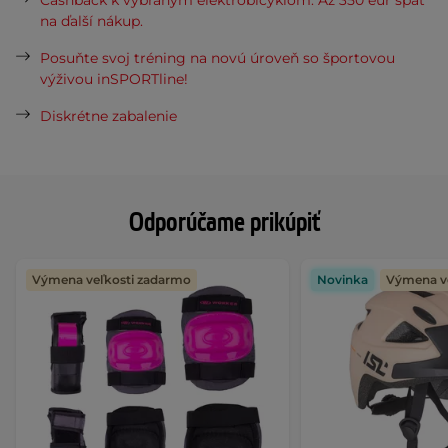
Cashback k vybraným elektrobicyklom. Až 350 eur späť
na ďalší nákup.
Posuňte svoj tréning na novú úroveň so športovou
výživou inSPORTline!
Diskrétne zabalenie
Odporúčame prikúpiť
Výmena veľkosti zadarmo
Novinka
Výmena v