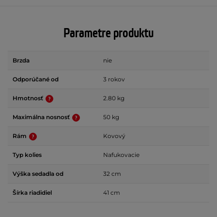
Parametre produktu
Brzda
nie
Odporúčané od
3 rokov
Hmotnosť
2.80 kg
Maximálna nosnosť
50 kg
Rám
Kovový
Typ kolies
Nafukovacie
Výška sedadla od
32 cm
Šírka riadidiel
41 cm