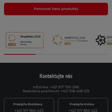
Porovnať tieto produkty
Kontaktujte nás
Infolinka
:
+421 917 700 098
Realizácia posilňovní
:
+421 918 408 519
Predajňa Bratislava
Predajňa Košice
+421 917 866 623
+421 917 866 622