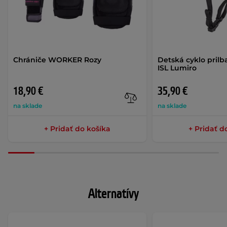
Chrániče WORKER Rozy
Detská cyklo prilb
ISL Lumiro
18,90 €
35,90 €
na sklade
na sklade
+ Pridať do košíka
+ Pridať d
Alternatívy