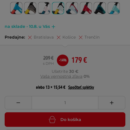
na sklade - 10.8. u Vás
Predajne:
Bratislava
Košice
Trenčín
209 €
179 €
-14%
s DPH
Ušetríte
30 €
Vaša vernostná zľava
0%
alebo 13 × 15,54 €
Spočítať splátky
Do košíka