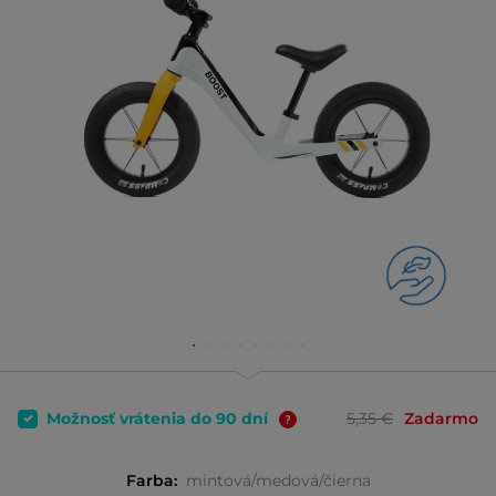
Možnosť vrátenia do 90 dní
5,35 €
Zadarmo
Farba:
mintová/medová/čierna