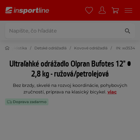
Cyklistika
Detské odrážadlá
Kovové odrážadlá
IN: xx3534
Ultraľahké odrážadlo Olpran Bufotes 12" •
2,8 kg - ružová/petrolejová
Bez brzdy, skvelé na rozvoj koordinácie, pohybových
zručností, príprava na klasický bicykel.
viac
Doprava zadarmo