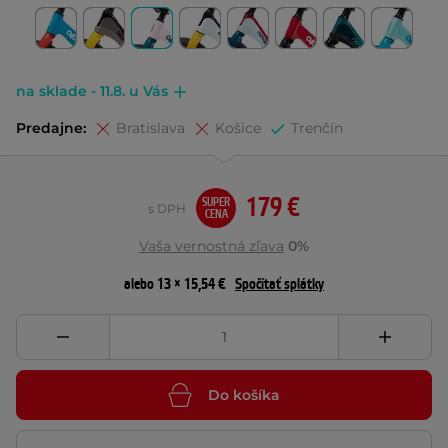
na sklade - 11.8. u Vás
Predajne:
Bratislava
Košice
Trenčín
179 €
SUPER
s DPH
CENA
Vaša vernostná zľava
0%
alebo 13 × 15,54 €
Spočítať splátky
Do košíka