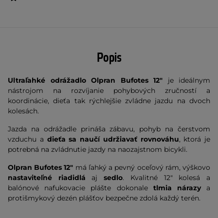
Popis
Ultraľahké odrážadlo
Olpran Bufotes 12"
je ideálnym
nástrojom na rozvíjanie pohybových zručností a
koordinácie, dieťa tak rýchlejšie zvládne jazdu na dvoch
kolesách.
Jazda na odrážadle prináša zábavu, pohyb na čerstvom
vzduchu a
dieťa sa naučí udržiavať rovnováhu
, ktorá je
potrebná na zvládnutie jazdy na naozajstnom bicykli.
Olpran Bufotes 12"
má ľahký a pevný oceľový rám, výškovo
nastaviteľné riadidlá
aj
sedlo
. Kvalitné 12" kolesá a
balónové nafukovacie plášte dokonale
tlmia nárazy
a
protišmykový dezén plášťov bezpečne zdolá každý terén.