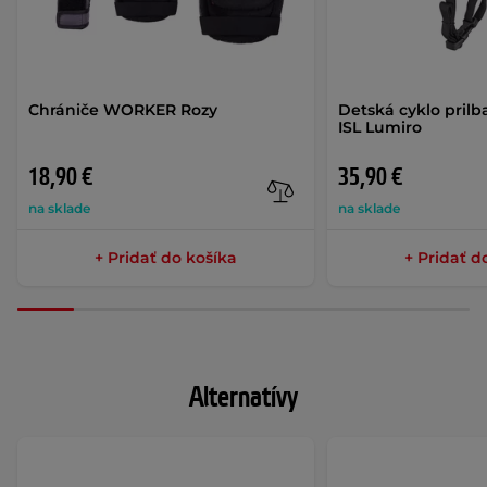
Chrániče WORKER Rozy
Detská cyklo prilb
ISL Lumiro
18,90 €
35,90 €
na sklade
na sklade
+ Pridať do košíka
+ Pridať d
Alternatívy