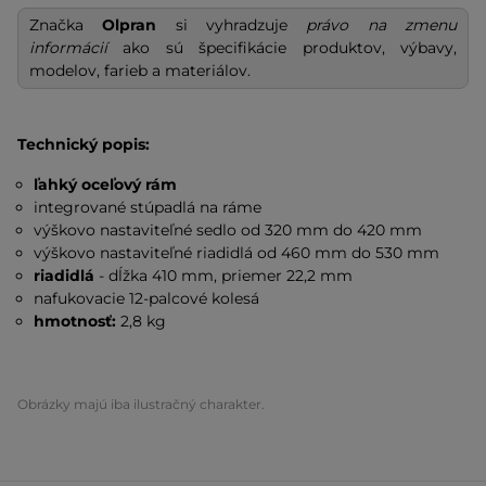
Značka
Olpran
si vyhradzuje
právo na zmenu
informácií
ako sú špecifikácie produktov, výbavy,
modelov, farieb a materiálov.
Technický popis:
ľahký oceľový rám
integrované stúpadlá na ráme
výškovo nastaviteľné sedlo od 320 mm do 420 mm
výškovo nastaviteľné riadidlá od 460 mm do 530 mm
riadidlá
- dĺžka 410 mm, priemer 22,2 mm
nafukovacie 12-palcové kolesá
hmotnosť:
2,8 kg
Obrázky majú iba ilustračný charakter.