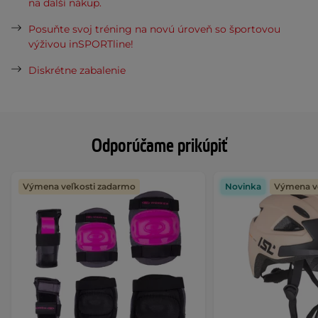
na ďalší nákup.
Posuňte svoj tréning na novú úroveň so športovou
výživou inSPORTline!
Diskrétne zabalenie
Odporúčame prikúpiť
Výmena veľkosti zadarmo
Novinka
Výmena v