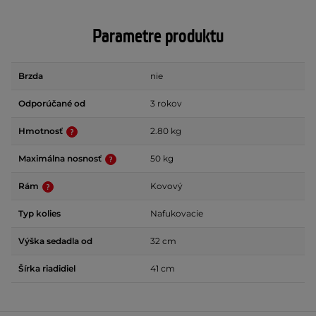
Parametre produktu
Brzda
nie
Odporúčané od
3 rokov
Hmotnosť
2.80 kg
Maximálna nosnosť
50 kg
Rám
Kovový
Typ kolies
Nafukovacie
Výška sedadla od
32 cm
Šírka riadidiel
41 cm