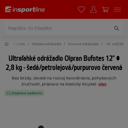
Cyklistika
Detské odrážadlá
Kovové odrážadlá
IN: xx3536
Ultraľahké odrážadlo Olpran Bufotes 12" •
2,8 kg - šedá/petrolejová/purpurovo červená
Bez brzdy, skvelé na rozvoj koordinácie, pohybových
zručností, príprava na klasický bicykel.
viac
Doprava zadarmo