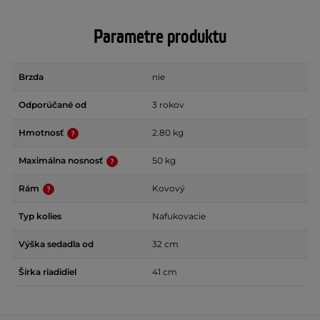
Parametre produktu
Brzda
nie
Odporúčané od
3 rokov
Hmotnosť
2.80 kg
Maximálna nosnosť
50 kg
Rám
Kovový
Typ kolies
Nafukovacie
Výška sedadla od
32 cm
Šírka riadidiel
41 cm