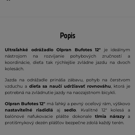
Popis
Ultraľahké odrážadlo
Olpran Bufotes 12"
je ideálnym
nástrojom na rozvíjanie pohybových zručností a
koordinácie, dieťa tak rýchlejšie zvládne jazdu na dvoch
kolesách.
Jazda na odrážadle prináša zábavu, pohyb na čerstvom
vzduchu a
dieťa sa naučí udržiavať rovnováhu
, ktorá je
potrebná na zvládnutie jazdy na naozajstnom bicykli.
Olpran Bufotes 12"
má ľahký a pevný oceľový rám, výškovo
nastaviteľné riadidlá
aj
sedlo
. Kvalitné 12" kolesá a
balónové nafukovacie plášte dokonale
tlmia nárazy
a
protišmykový dezén plášťov bezpečne zdolá každý terén.