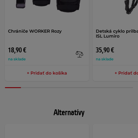
Chrániče WORKER Rozy
Detská cyklo prilb
ISL Lumiro
18,90 €
35,90 €
na sklade
na sklade
+ Pridať do košíka
+ Pridať d
Alternatívy