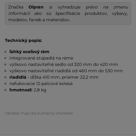
Značka
Olpran
si vyhradzuje
právo na zmenu
informácií
ako sú špecifikácie produktov, výbavy,
modelov, farieb a materiálov.
Technický popis:
ľahký oceľový rám
integrované stúpadlá na ráme
výškovo nastaviteľné sedlo od 320 mm do 420 mm
výškovo nastaviteľné riadidlá od 460 mm do 530 mm
riadidlá
- dĺžka 410 mm, priemer 22,2 mm
nafukovacie 12-palcové kolesá
hmotnosť:
2,8 kg
Obrázky majú iba ilustračný charakter.