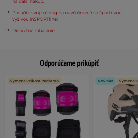
na ďalší nákup.
Posuňte svoj tréning na novú úroveň so športovou
výživou inSPORTline!
Diskrétne zabalenie
Odporúčame prikúpiť
Výmena veľkosti zadarmo
Novinka
Výmena v