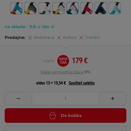
na sklade - 11.8. u Vás
Predajne:
Bratislava
Košice
Trenčín
179 €
SUPER
s DPH
CENA
Vaša vernostná zľava
0%
alebo 13 × 15,54 €
Spočítať splátky
Do košíka