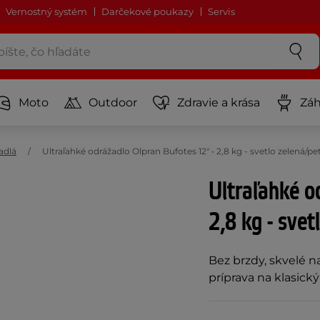
Vernostný systém
Darčekové poukazy
Servis
Moto
Outdoor
Zdravie a krása
Záh
adlá
Ultraľahké odrážadlo Olpran Bufotes 12" • 2,8 kg - svetlo zelená/p
Ultraľahké o
2,8 kg - svet
Bez brzdy, skvelé n
príprava na klasický