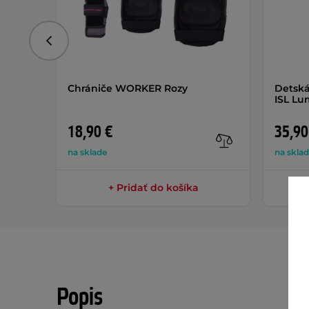
Predchádzajúce
Chrániče WORKER Rozy
Detská
ISL Lu
18,90 €
35,90
na sklade
na skla
+ Pridať do košíka
Popis