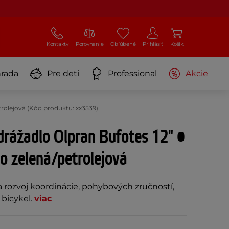
Kontakty
Porovnanie
Obľúbené
Prihlásiť
Košík
rada
Pre deti
Professional
Akcie
etrolejová (Kód produktu: xx3539)
drážadlo Olpran Bufotes 12" •
lo zelená/petrolejová
a rozvoj koordinácie, pohybových zručností,
 bicykel.
viac