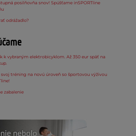
stupná posilňovňa snov! Spúšťame inSPORTline
ňu
ať odrážadlo?
účame
k k vybraným elektrobicyklom. Až 350 eur späť na
kup.
svoj tréning na novú úroveň so športovou výživou
line!
e zabalenie