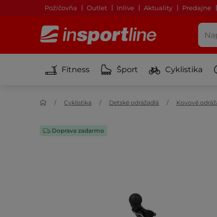
Požičovňa
Outlet
Inlive
Aktuality
Predajne
Fitness
Šport
Cyklistika
Cyklistika
Detské odrážadlá
Kovové odráž
Doprava zadarmo