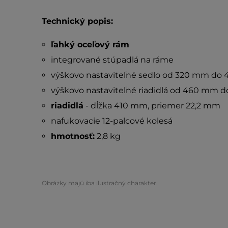
Technický popis:
ľahký oceľový rám
integrované stúpadlá na ráme
výškovo nastaviteľné sedlo od 320 mm do
výškovo nastaviteľné riadidlá od 460 mm 
riadidlá
- dĺžka 410 mm, priemer 22,2 mm
nafukovacie 12-palcové kolesá
hmotnosť:
2,8 kg
Obrázky majú iba ilustračný charakter.