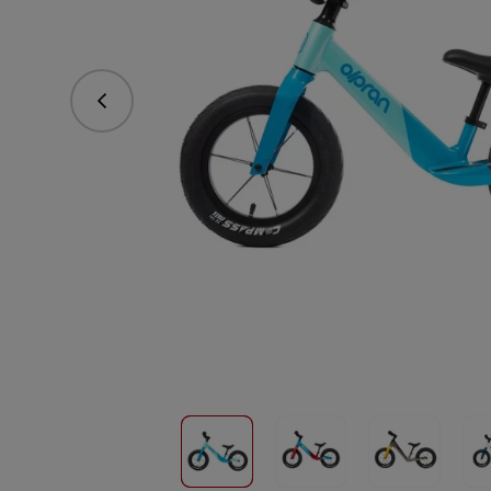
Predchádzajúce