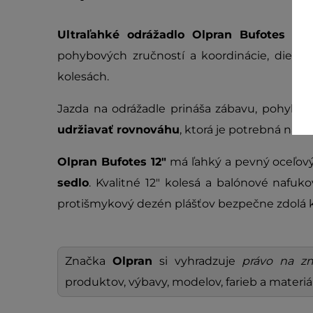
Ultraľahké odrážadlo
Olpran Bufotes 12"
pohybových zručností a koordinácie, dieťa 
kolesách.
Jazda na odrážadle prináša zábavu, pohyb 
udržiavať rovnováhu
, ktorá je potrebná na z
Olpran Bufotes 12"
má ľahký a pevný oceľov
sedlo
. Kvalitné 12" kolesá a balónové nafuk
protišmykový dezén plášťov bezpečne zdolá k
Značka
Olpran
si vyhradzuje
právo na zm
produktov, výbavy, modelov, farieb a materiá