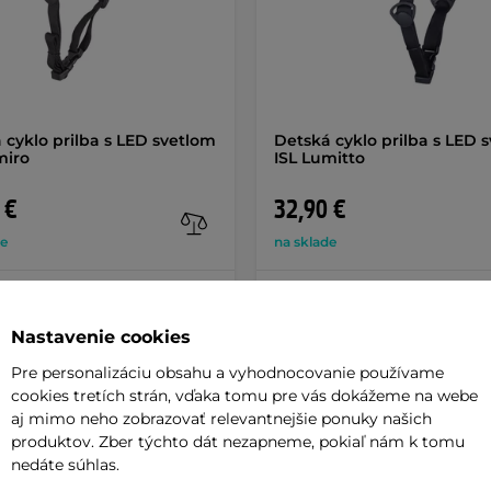
 cyklo prilba s LED svetlom
Detská cyklo prilba s LED 
miro
ISL Lumitto
 €
32,90 €
de
na sklade
+ Pridať do košíka
+ Pridať do košíka
Nastavenie cookies
Pre personalizáciu obsahu a vyhodnocovanie používame
cookies tretích strán, vďaka tomu pre vás dokážeme na webe
aj mimo neho zobrazovať relevantnejšie ponuky našich
produktov. Zber týchto dát nezapneme, pokiaľ nám k tomu
Parame
nedáte súhlas.