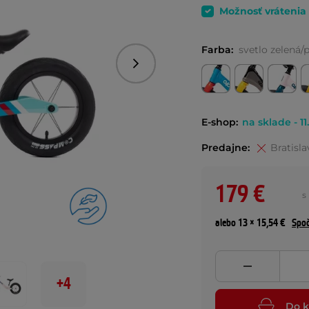
Možnosť vrátenia
Farba:
svetlo zelená/
Nasledujúce
E-shop:
na sklade - 11
Predajne:
Bratisla
179 €
s
alebo 13 × 15,54 €
Spoč
+4
Do k