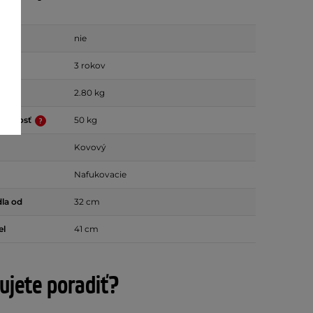
nie
é od
3 rokov
2.80 kg
nosnosť
50 kg
Kovový
Nafukovacie
la od
32 cm
el
41 cm
ujete poradiť?