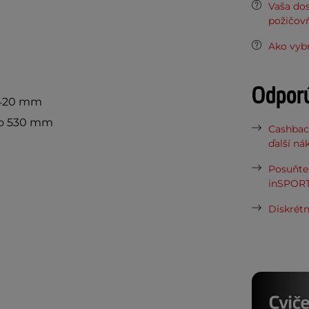
Vaša do
požičov
Ako vybr
Odpor
 420 mm
do 530 mm
Cashbac
ďalší ná
Posuňte 
inSPORT
Diskrétn