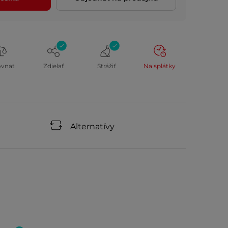
ovnať
Zdielať
Strážiť
Na splátky
Alternatívy