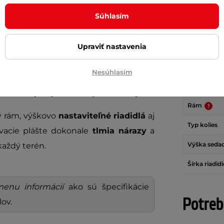
Súhlasím
je ideálnym nástrojom na rozvíjanie
Brzda
tak rýchlejšie zvládne jazdu na dvoch
Upraviť nastavenia
Odporúčan
Hmotnosť
Nesúhlasím
na čerstvom vzduchu a
dieťa sa naučí
Maximálna 
vládnutie jazdy na naozajstnom bicykli.
Rám
ý rám, výškovo
nastaviteľné riadidlá
aj
Typ kolies
ovacie plášte dokonale
tlmia nárazy
a
Výška sedad
aždý terén.
Šírka riadidi
enu informácií
ako sú špecifikácie
Potreb
lov.