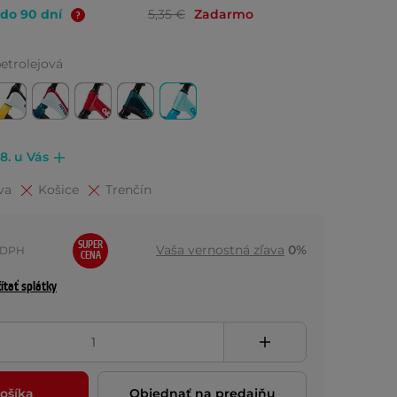
 do 90 dní
5,35 €
Zadarmo
petrolejová
.8. u Vás
va
Košice
Trenčín
SUPER
Vaša vernostná zľava
0%
 DPH
CENA
ítať splátky
ošíka
Objednať na predajňu