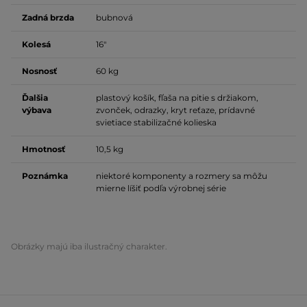
Zadná brzda
bubnová
Kolesá
16"
Nosnosť
60 kg
Ďalšia
plastový košík, fľaša na pitie s držiakom,
výbava
zvonček, odrazky, kryt reťaze, prídavné
svietiace stabilizačné kolieska
Hmotnosť
10,5 kg
Poznámka
niektoré komponenty a rozmery sa môžu
mierne líšiť podľa výrobnej série
Obrázky majú iba ilustračný charakter.