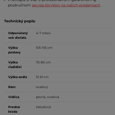
pozáručnom
servise bicyklov na našich predajniach
.
Technický popis:
Odporúčaný
4-7 rokov
vek dieťaťa
Výška
105-135 cm
postavy
Výška
75-80 cm
riadidiel
Výška sedla
51-61 cm
Rám
oceľový
Vidlica
pevná, oceľová
Predná
čeľusťová
brzda