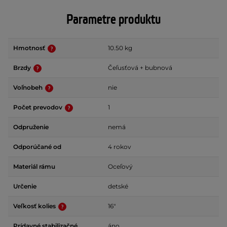
Parametre produktu
Hmotnosť
10.50 kg
Brzdy
Čeľusťová + bubnová
Voľnobeh
nie
Počet prevodov
1
Odpruženie
nemá
Odporúčané od
4 rokov
Materiál rámu
Oceľový
Určenie
detské
Veľkosť kolies
16"
Prídavné stabilizačné
áno