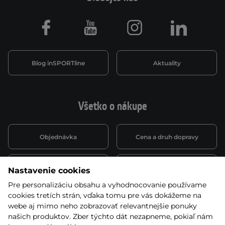
Facebook
Youtube
Instagram
LinkedIn
Blog inSPORTline
Aktuality
Všetko o nákupe
Objednávka
Cena a druh dopravy
Spôsob platby
Vernostný systém
Nastavenie cookies
Pre personalizáciu obsahu a vyhodnocovanie používame
cookies tretích strán, vďaka tomu pre vás dokážeme na
Montáž a servis
Reklamácie a záruka
webe aj mimo neho zobrazovať relevantnejšie ponuky
našich produktov. Zber týchto dát nezapneme, pokiaľ nám