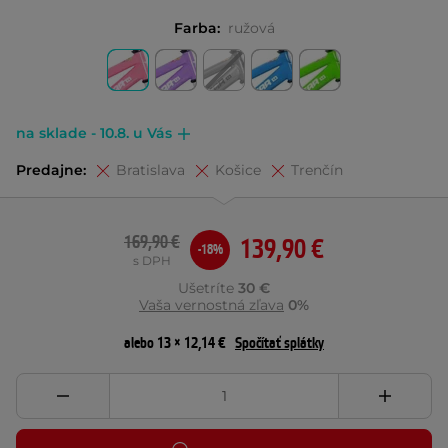
Farba:
ružová
na sklade - 10.8. u Vás
Predajne:
Bratislava
Košice
Trenčín
169,90 €
139,90 €
-18%
s DPH
Ušetríte
30 €
Vaša vernostná zľava
0%
alebo 13 × 12,14 €
Spočítať splátky