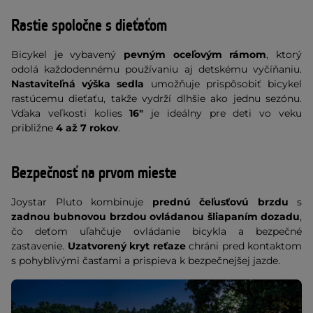
Rastie spoločne s dieťaťom
Bicykel je vybavený
pevným oceľovým rámom
, ktorý
odolá každodennému používaniu aj detskému vyčíňaniu.
Nastaviteľná výška sedla
umožňuje prispôsobiť bicykel
rastúcemu dieťaťu, takže vydrží dlhšie ako jednu sezónu.
Vďaka veľkosti kolies
16"
je ideálny pre deti vo veku
približne
4 až 7 rokov
.
Bezpečnosť na prvom mieste
Joystar Pluto kombinuje
prednú čeľusťovú brzdu
s
zadnou bubnovou brzdou ovládanou šliapaním dozadu
,
čo deťom uľahčuje ovládanie bicykla a bezpečné
zastavenie.
Uzatvorený kryt reťaze
chráni pred kontaktom
s pohyblivými časťami a prispieva k bezpečnejšej jazde.