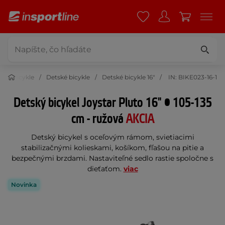
a
Bicykle
Detské bicykle
Detské bicykle 16"
IN: BIKE023-16-1
Detský bicykel Joystar Pluto 16" • 105-135
cm - ružová
AKCIA
Detský bicykel s oceľovým rámom, svietiacimi
stabilizačnými kolieskami, košíkom, fľašou na pitie a
bezpečnými brzdami. Nastaviteľné sedlo rastie spoločne s
dieťaťom.
viac
Novinka