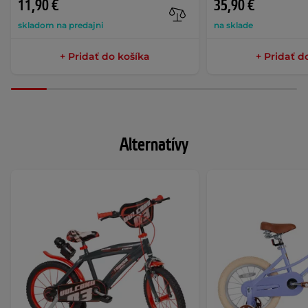
11,90 €
35,90 €
skladom na predajni
na sklade
+ Pridať do košíka
+ Pridať d
Alternatívy