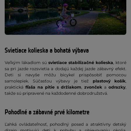
Svietiace kolieska a bohatá výbava
Veľkým lákadlom sú
svietiace stabilizačné kolieska
, ktoré
sa pri jazde rozsvietia a dodajú každej jazde zábavný efekt.
Deti si navyše môžu bicykel prispôsobiť pomocou
samolepiek. Súčasťou výbavy je tiež
plastový košík
,
praktická
fľaša na pitie s držiakom
,
zvonček
a
odrazky
,
takže sú pripravené na každodenné dobrodružstvá.
Pohodlné a zábavné prvé kilometre
Ľahká ovládateľnosť, pohodlný posed a atraktívny detský
dizajn motivujú deti k pohybu a objevovaniu okolia.