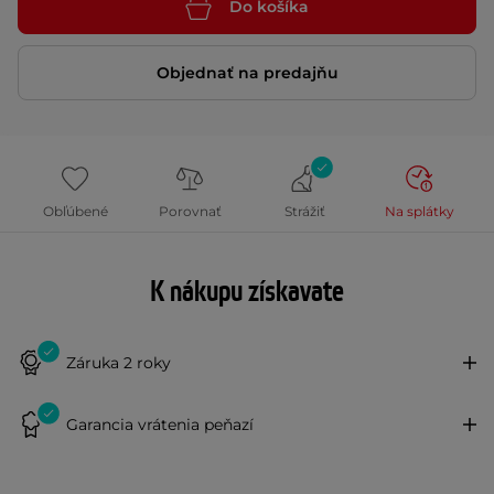
Do košíka
Objednať na predajňu
Obľúbené
Porovnať
Strážiť
Na splátky
K nákupu získavate
Záruka 2 roky
Garancia vrátenia peňazí