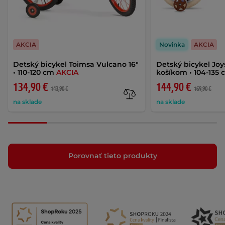
AKCIA
Novinka
AKCIA
Detský bicykel Toimsa Vulcano 16"
Detský bicykel Joys
• 110-120 cm
AKCIA
košíkom • 104-135
134,90 €
144,90 €
143,90 €
169,90 €
na sklade
na sklade
Porovnať tieto produkty