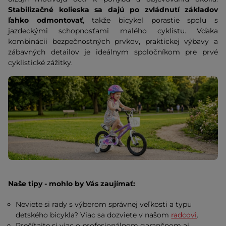
Stabilizačné kolieska sa dajú po zvládnutí základov
ľahko odmontovať
, takže bicykel porastie spolu s
jazdeckými schopnosťami malého cyklistu. Vďaka
kombinácii bezpečnostných prvkov, praktickej výbavy a
zábavných detailov je ideálnym spoločníkom pre prvé
cyklistické zážitky.
Naše tipy - mohlo by Vás zaujímať:
Neviete si rady s výberom správnej veľkosti a typu
detského bicykla? Viac sa dozviete v našom
radcovi
.
Prečítajte si viac o profesionálnom garančnom aj