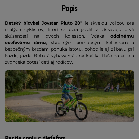
Popis
Detský bicykel Joystar Pluto 20"
je skvelou voľbou pre
malých cyklistov, ktorí sa učia jazdiť a získavajú prvé
skúsenosti na dvoch kolesách. Vďaka
odolnému
oceľovému rámu
, stabilným pomocným kolieskam a
bezpečným brzdám ponúka istotu, pohodlie aj zábavu pri
každej jazde. Bohatá výbava vrátane košíka, fľaše na pitie a
zvončeka poteší deti aj rodičov.
Rastie spolu s dieťaťom