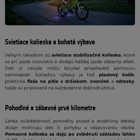
Svietiace kolieska a bohatá výbava
Veľkým lákadlom sú
svietiace stabilizačné kolieska
, ktoré
sa pri jazde rozsvietia a dodajú každej jazde zábavný efekt.
Deti si navyše môžu bicykel prispôsobiť pomocou
samolepiek. Súčasťou výbavy je tiež
plastový košík
,
praktická
fľaša na pitie s držiakom
,
zvonček
a
odrazky
,
takže sú pripravené na každodenné dobrodružstvá.
Pohodlné a zábavné prvé kilometre
Ľahká ovládateľnosť, pohodlný posed a atraktívny detský
dizajn motivujú deti k pohybu a objavovaniu okolia.
Pomocné kolieska sa dajú po zvládnutí základov ľahko