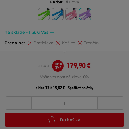
Farba:
fialová
na sklade - 11.8. u Vás
Predajne:
Bratislava
Košice
Trenčín
179,90 €
SUPER
s DPH
CENA
Vaša vernostná zľava
0%
alebo 13 × 15,62 €
Spočítať splátky
Do košíka