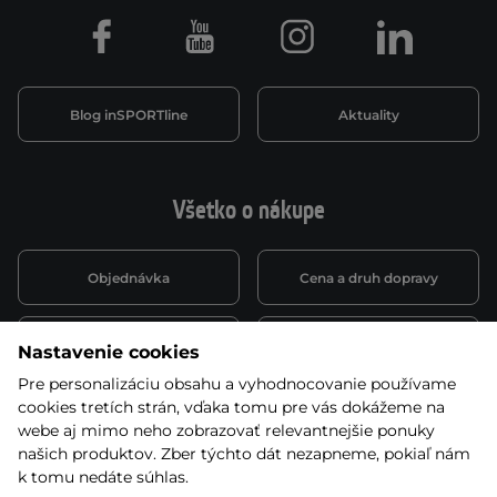
Facebook
Youtube
Instagram
LinkedIn
Blog inSPORTline
Aktuality
Všetko o nákupe
Objednávka
Cena a druh dopravy
Spôsob platby
Vernostný systém
Nastavenie cookies
Pre personalizáciu obsahu a vyhodnocovanie používame
cookies tretích strán, vďaka tomu pre vás dokážeme na
Montáž a servis
Reklamácie a záruka
webe aj mimo neho zobrazovať relevantnejšie ponuky
našich produktov. Zber týchto dát nezapneme, pokiaľ nám
k tomu nedáte súhlas.
Kariéra
Obchodné podmienky