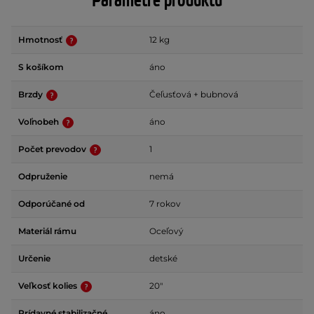
Parametre produktu
Hmotnosť
12 kg
S košíkom
áno
Brzdy
Čeľusťová + bubnová
Voľnobeh
áno
Počet prevodov
1
Odpruženie
nemá
Odporúčané od
7 rokov
Materiál rámu
Oceľový
Určenie
detské
Veľkosť kolies
20"
Prídavné stabilizačné
áno