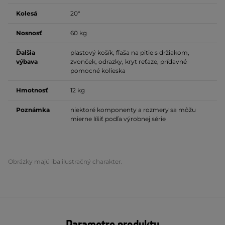
Kolesá
20"
Nosnosť
60 kg
Ďalšia
plastový košík, fľaša na pitie s držiakom,
výbava
zvonček, odrazky, kryt reťaze, prídavné
pomocné kolieska
Hmotnosť
12 kg
Poznámka
niektoré komponenty a rozmery sa môžu
mierne líšiť podľa výrobnej série
Obrázky majú iba ilustračný charakter.