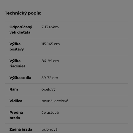
Technický popis:
Odporúčaný
7-13 rokov
vek dieťaťa
Výška
115-145 cm
postavy
Výška
84-89 cm
riadidiel
Výška sedla
59-72 cm
Rám
oceľový
Vidlica
pevná, oceľová
Predná
čeľusťová
brzda
Zadná brzda
bubnová