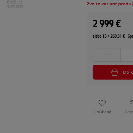
Zvoľte variant produ
2 999 €
alebo 13 × 260,31 €
Spo
Do k
Obľúbené
Por