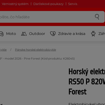
Vernostný systém
Darčekové poukazy
Servis
Moto
Outdoor
Zdravie a krása
Záh
cykle
Pánske horské elektrobicykle
 - model 2026 - Pine Forest (Kód produktu: K26045)
Horský elek
RS50 P 820W
Forest
Elektrobicykel vho