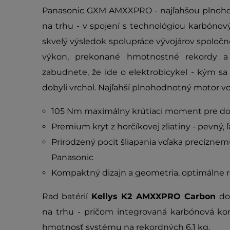
Panasonic GXM AMXXPRO - najľahšou plnoh
na trhu - v spojení s technológiou karbónový
skvelý výsledok spolupráce vývojárov spolo
výkon, prekonané hmotnostné rekordy a p
zabudnete, že ide o elektrobicykel - kým sa 
dobyli vrchol. Najľahší plnohodnotný motor vo s
105 Nm maximálny krútiaci moment pre do
Premium kryt z horčíkovej zliatiny - pevný, ľ
Prirodzený pocit šliapania vďaka precízn
Panasonic
Kompaktný dizajn a geometria, optimálne 
Rad batérií
Kellys K2 AMXXPRO Carbon
dos
na trhu - pričom integrovaná karbónová kon
hmotnosť systému na rekordných 6,1 kg.