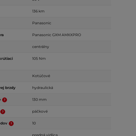
136 km
Panasonic
ra
Panasonic GXM AMXXPRO
centrálny
rútiaci
105 Nm
Kotúčové
ej brzdy
hydraulická
e
130 mm
páčkové
odov
10
predná vidlica