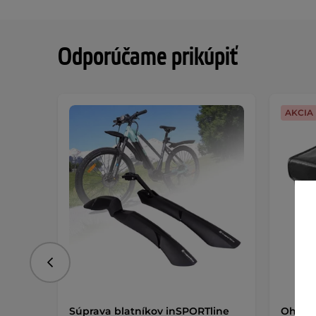
Odporúčame prikúpiť
AKCIA
Predchádzajúce
Súprava blatníkov inSPORTline
Ohňovz