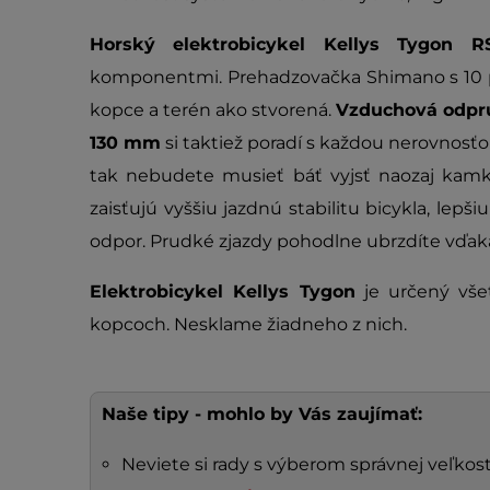
Horský elektrobicykel Kellys Tygon
komponentmi. Prehadzovačka Shimano s 10
kopce a terén ako stvorená.
Vzduchová odpru
130 mm
si taktiež poradí s každou nerovnosťo
tak nebudete musieť báť vyjsť naozaj kamk
zaisťujú vyššiu jazdnú stabilitu bicykla, lep
odpor. Prudké zjazdy pohodlne ubrzdíte vďa
Elektrobicykel Kellys Tygon
je určený vše
kopcoch. Nesklame žiadneho z nich.
Naše tipy - mohlo by Vás zaujímať:
Neviete si rady s výberom správnej veľkosti