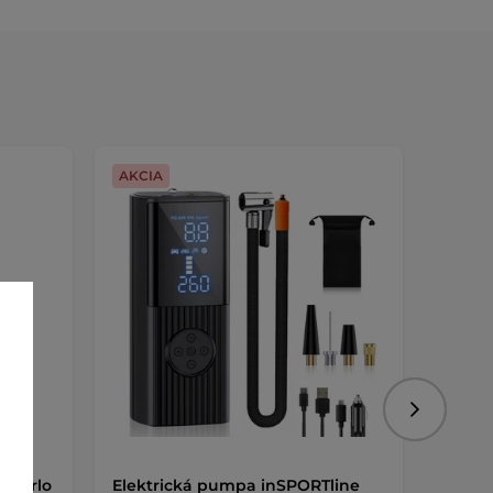
AKCIA
AKCIA
Nasledujú
Bikarlo
Elektrická pumpa inSPORTline
Cyklo 