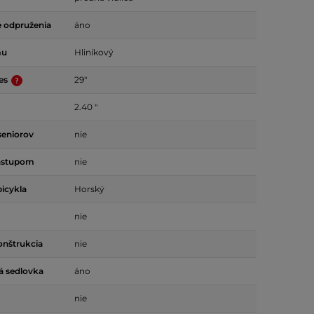
 odpruženia
áno
mu
Hliníkový
ies
29"
2.40 "
seniorov
nie
ástupom
nie
bicykla
Horský
nie
onštrukcia
nie
á sedlovka
áno
nie