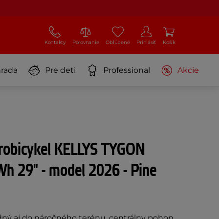
Kontakty
Porovnanie
Obľúbené
Prihlásiť
Košík
rada
Pre deti
Professional
Akcie
trobicykel KELLYS TYGON
h 29" - model 2026 - Pine
dný aj do náročného terénu, centrálny pohon