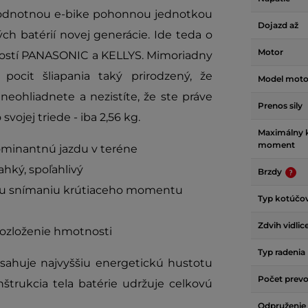
odnotnou e-bike pohonnou jednotkou
Dojazd až
ch batérií novej generácie. Ide teda o
Motor
čností PANASONIC a KELLYS. Mimoriadny
ocit šliapania taký prirodzený, že
Model moto
neohliadnete a nezistíte, že ste práve
Prenos sily
vojej triede - iba 2,56 kg.
Maximálny k
moment
minantnú jazdu v teréne
ahký, spoľahlivý
Brzdy
emu snímaniu krútiaceho momentu
Typ kotúčov
Zdvih vidlic
rozloženie hmotnosti
Typ radenia
ahuje najvyššiu energetickú hustotu
Počet prev
štrukcia tela batérie udržuje celkovú
Odpruženie