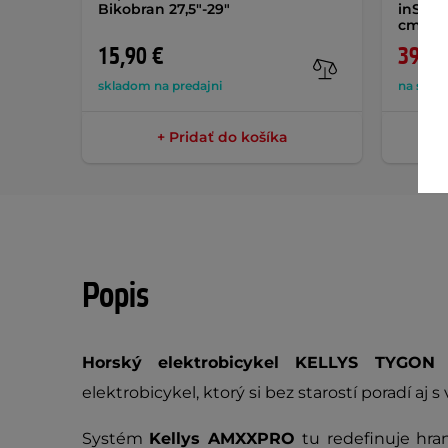
Bikobran 27,5"-29"
inSPOR
cm
AK
15,90 €
39,90
skladom na predajni
na skla
+ Pridať do košíka
Popis
Horský elektrobicykel KELLYS TYG
elektrobicykel, ktorý si bez starostí poradí a
Systém
Kellys AMXXPRO
tu redefinuje hr