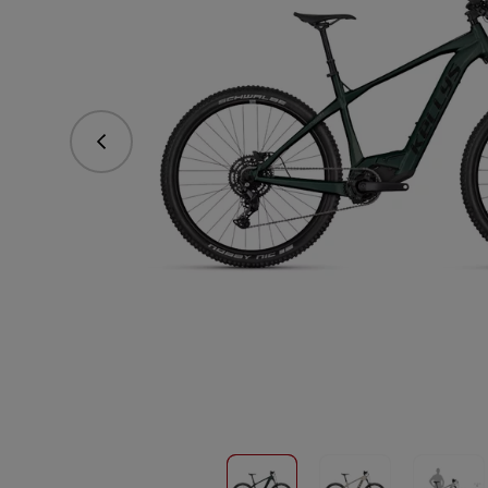
Predchádzajúce