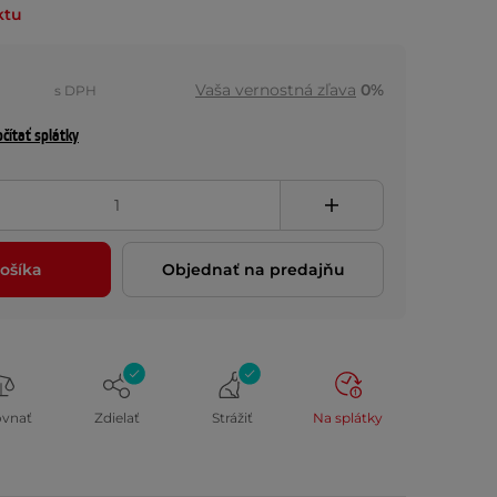
ktu
Vaša vernostná zľava
0%
s DPH
čítať splátky
ošíka
Objednať na predajňu
ovnať
Zdielať
Strážiť
Na splátky