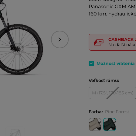
Panasonic GXM AMX
160 km, hydraulick
CASHBACK
z
Nasledujúce
Na ďalší nák
Možnosť vrátenia
Veľkosť rámu:
M (17,5", 170-185 cm)
Farba:
Pine Forest