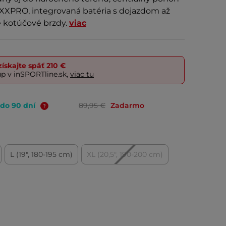
XPRO, integrovaná batéria s dojazdom až
é kotúčové brzdy.
viac
ískajte späť
210 €
up v inSPORTline.sk,
viac tu
 do 90 dní
89,95 €
Zadarmo
L (19", 180-195 cm)
XL (20,5", 190-200 cm)