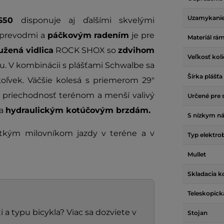
Uzamykanie
 RS50
disponuje aj ďalšími skvelými
 prevodmi a
páčkovým radením
je pre
Materiál rá
žená vidlica
ROCK SHOX so
zdvihom
Veľkosť kol
u. V kombinácii s plášťami Schwalbe sa
Šírka plášťa
oľvek. Väčšie kolesá s priemerom 29"
šiu priechodnosť terénom a menší valivý
Určené pre 
ka
hydraulickým kotúčovým brzdám.
S nízkym n
tkým milovníkom jazdy v teréne a v
Typ elektro
Mullet
Skladacia k
Teleskopick
 a typu bicykla? Viac sa dozviete v
Stojan