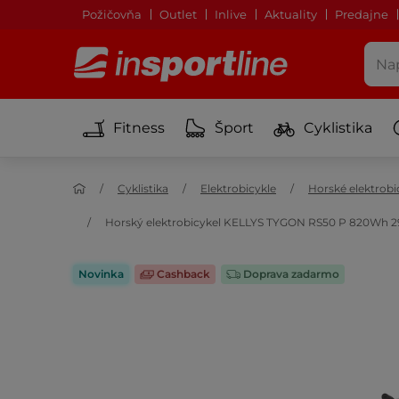
Požičovňa
Outlet
Inlive
Aktuality
Predajne
Fitness
Šport
Cyklistika
Cyklistika
Elektrobicykle
Horské elektrobi
Horský elektrobicykel KELLYS TYGON RS50 P 820Wh 29"
Novinka
Cashback
Doprava zadarmo