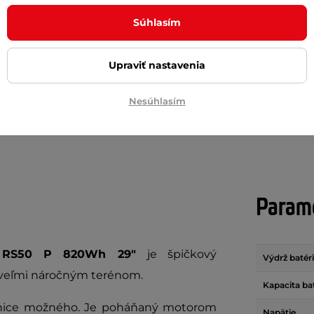
Tline Batexpro 50x16x16
40 mm 24-29"
CIA
Súhlasím
 €
13,90 €
56,90 €
de
skladom na predajni
Upraviť nastavenia
+ Pridať do košíka
+ Pridať do košíka
Nesúhlasím
Parame
ON RS50 P 820Wh 29"
je špičkový
Výdrž batér
j s veľmi náročným terénom.
Kapacita ba
anice možného. Je poháňaný motorom
Napätie