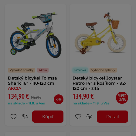
Výhodné splátky
Akcia
Novinka
Výhodné splátky
Detský bicykel Toimsa
Detský bicykel Joystar
Shark 16" • 110-120 cm
Retro 14" s košíkom • 92-
AKCIA
120 cm - žltá
134,90 €
134,90 €
SUPER
143,90 €
-6%
CENA
na sklade – 11.8. u Vás
na sklade – 11.8. u Vás
Kúpiť
Detail