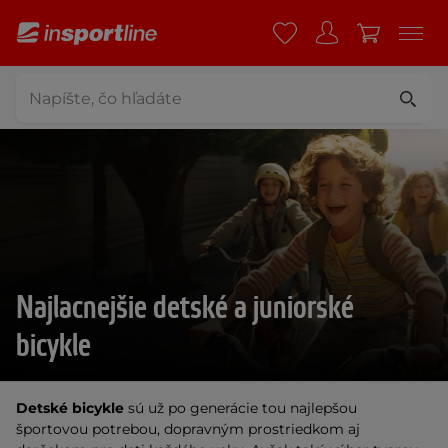
Najlacnejšie detské a juniorské
bicykle
Detské bicykle
sú už po generácie tou najlepšou
športovou potrebou, dopravným prostriedkom aj