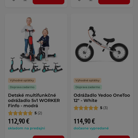
Výhodné splátky
Výhodné splátky
Doprava zadarmo
Doprava zadarmo
Detské multifunkčné
Odrážadlo Yedoo OneToo
odrážadlo 5v1 WORKER
12" - White
Finfo - modrá
5
(3)
5
(2)
112,90 €
114,90 €
skladom na predajni
dočasne vypredané