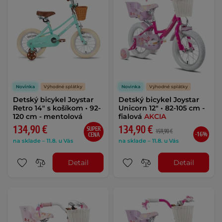
Novinka
Výhodné splátky
Novinka
Výhodné splátky
Detský bicykel Joystar
Detský bicykel Joystar
Retro 14" s košíkom • 92-
Unicorn 12" • 82-105 cm -
120 cm - mentolová
fialová
AKCIA
134,90 €
134,90 €
SUPER
159,90 €
-16%
CENA
na sklade – 11.8. u Vás
na sklade – 11.8. u Vás
Detail
Detail