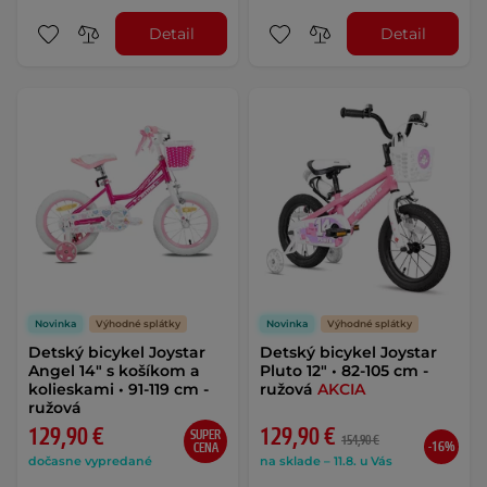
Detail
Detail
Novinka
Výhodné splátky
Novinka
Výhodné splátky
Detský bicykel Joystar
Detský bicykel Joystar
Angel 14" s košíkom a
Pluto 12" • 82-105 cm -
kolieskami • 91-119 cm -
ružová
AKCIA
ružová
129,90 €
129,90 €
SUPER
154,90 €
-16%
CENA
dočasne vypredané
na sklade – 11.8. u Vás