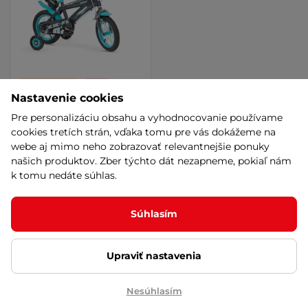
Výhodné splátky
Akcia
Nastavenie cookies
Detský bicykel Toimsa
Blue Ice 12" • 85-100 cm
Pre personalizáciu obsahu a vyhodnocovanie používame
AKCIA
cookies tretích strán, vďaka tomu pre vás dokážeme na
4.5
(1)
webe aj mimo neho zobrazovať relevantnejšie ponuky
139,90 €
našich produktov. Zber týchto dát nezapneme, pokiaľ nám
149,90 €
-7%
k tomu nedáte súhlas.
na sklade – 11.8. u Vás
Kúpiť
Súhlasím
Upraviť nastavenia
Načítať ďalšie
Nesúhlasím