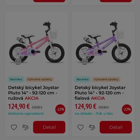
Novinka
Výhodné splátky
Novinka
Výhodné splátky
Detský bicykel Joystar
Detský bicykel Joystar
Pluto 14" • 92-120 cm -
Pluto 14" • 92-120 cm -
ružová
AKCIA
fialová
AKCIA
124,90 €
124,90 €
159,90 €
159,90 €
-22%
-22%
dočasne vypredané
na sklade – 11.8. u Vás
Detail
Detail