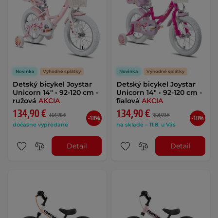
Novinka
Výhodné splátky
Novinka
Výhodné splátky
Detský bicykel Joystar
Detský bicykel Joystar
Unicorn 14" • 92-120 cm -
Unicorn 14" • 92-120 cm -
ružová
AKCIA
fialová
AKCIA
134,90 €
134,90 €
164,90 €
164,90 €
-18%
-18%
dočasne vypredané
na sklade – 11.8. u Vás
Detail
Detail