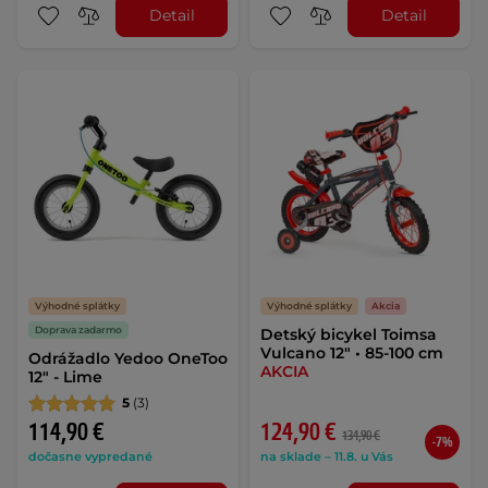
Detail
Detail
Výhodné splátky
Výhodné splátky
Akcia
Doprava zadarmo
Detský bicykel Toimsa
Vulcano 12" • 85-100 cm
Odrážadlo Yedoo OneToo
AKCIA
12" - Lime
5
(3)
114,90 €
124,90 €
134,90 €
-7%
dočasne vypredané
na sklade – 11.8. u Vás