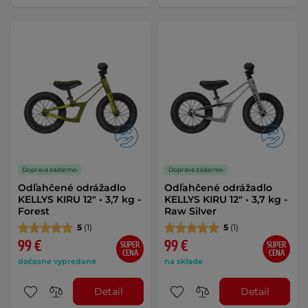
Doprava zadarmo
Doprava zadarmo
Odľahčené odrážadlo
Odľahčené odrážadlo
KELLYS KIRU 12" • 3,7 kg -
KELLYS KIRU 12" • 3,7 kg -
Forest
Raw Silver
5
(1)
5
(1)
99 €
99 €
SUPER
SUPER
CENA
CENA
dočasne vypredané
na sklade
Detail
Detail