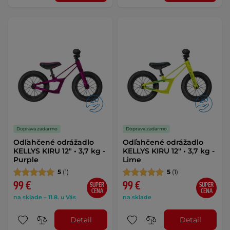
Doprava zadarmo
Doprava zadarmo
Odľahčené odrážadlo
Odľahčené odrážadlo
KELLYS KIRU 12" • 3,7 kg -
KELLYS KIRU 12" • 3,7 kg -
Purple
Lime
5
(1)
5
(1)
99 €
99 €
SUPER
SUPER
CENA
CENA
na sklade – 11.8. u Vás
na sklade
Detail
Detail