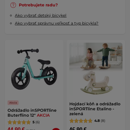
Potrebujete radu?
Ako vybrať detský bicykel
Ako vybrať správnu veľkosť a typ bicykla?
Akcia
Hojdací kôň a odrážadlo
inSPORTline Etalino -
Odrážadlo inSPORTline
zelená
Buterflino 12"
AKCIA
4.8
(8)
5
(6)