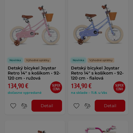
Novinka
Výhodné splátky
Novinka
Výhodné splátky
Detský bicykel Joystar
Detský bicykel Joystar
Retro 14" s košíkom • 92-
Retro 14" s košíkom • 92-
120 cm - ružová
120 cm - fialová
134,90 €
134,90 €
SUPER
SUPER
CENA
CENA
dočasne vypredané
na sklade – 11.8. u Vás
Detail
Detail