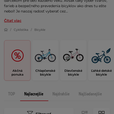
darčekom pre deti každého veku. Avšak taký výber tvarov,
farieb a bezpečného prevedenia bicyklov ako dnes tu ešte
nebol! Je naozaj radosť vyberať cez...
Čítať viac
Cyklistika
Bicykle
Akčná
Chlapčenské
Dievčenské
Ľahké detské
ponuka
bicykle
bicykle
bicykle
TOP
Najlacnejšie
Najdrahšie
Najžiadanejšie
N
Filtrovať