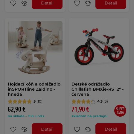
Detail
Detail
Hojdací kôň a odrážadlo
Detské odrážadlo
inSPORTline Zaldino -
Chillafish BMXie-RS 12" -
hnedá
červená
5
(10)
4.3
(3)
62,90 €
71,90 €
SUPER
CENA
na sklade – 11.8. u Vás
skladom na predajni
Detail
Detail