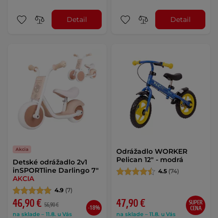
Detail
Detail
Akcia
Odrážadlo WORKER
Pelican 12" - modrá
Detské odrážadlo 2v1
inSPORTline Darlingo 7"
4.5
(74)
AKCIA
4.9
(7)
46,90 €
47,90 €
SUPER
56,90 €
-18%
CENA
na sklade – 11.8. u Vás
na sklade – 11.8. u Vás