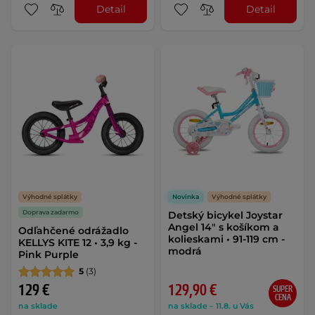
Detail
Detail
Výhodné splátky
Novinka
Výhodné splátky
Doprava zadarmo
Detský bicykel Joystar
Angel 14" s košíkom a
Odľahčené odrážadlo
kolieskami • 91-119 cm -
KELLYS KITE 12 • 3,9 kg -
modrá
Pink Purple
5
(3)
129 €
129,90 €
SUPER
CENA
na sklade
na sklade – 11.8. u Vás