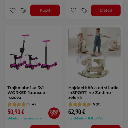
Kúpiť
Detail
Trojkolobežka 3v1
Hojdací kôň a odrážadlo
WORKER Jaunsee -
inSPORTline Zaldino -
ružová
zelená
4
(1)
5
(10)
50,90 €
62,90 €
SUPER
CENA
skladom na predajni
na sklade – 11.8. u Vás