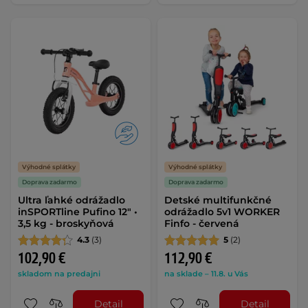
Výhodné splátky
Výhodné splátky
Doprava zadarmo
Doprava zadarmo
Ultra ľahké odrážadlo
Detské multifunkčné
inSPORTline Pufino 12" •
odrážadlo 5v1 WORKER
3,5 kg - broskyňová
Finfo - červená
4.3
(3)
5
(2)
102,90 €
112,90 €
skladom na predajni
na sklade – 11.8. u Vás
Detail
Detail