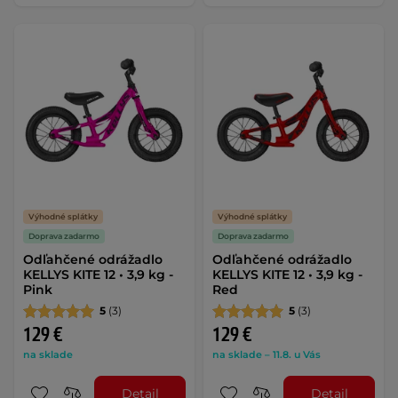
Výhodné splátky
Výhodné splátky
Doprava zadarmo
Doprava zadarmo
Odľahčené odrážadlo
Odľahčené odrážadlo
KELLYS KITE 12 • 3,9 kg -
KELLYS KITE 12 • 3,9 kg -
Pink
Red
5
(3)
5
(3)
129 €
129 €
na sklade
na sklade – 11.8. u Vás
Detail
Detail