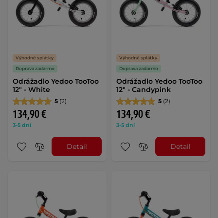
Výhodné splátky
Výhodné splátky
Doprava zadarmo
Doprava zadarmo
Odrážadlo Yedoo TooToo
Odrážadlo Yedoo TooToo
12" - White
12" - Candypink
5
(2)
5
(2)
134,90 €
134,90 €
3-5 dní
3-5 dní
Detail
Detail