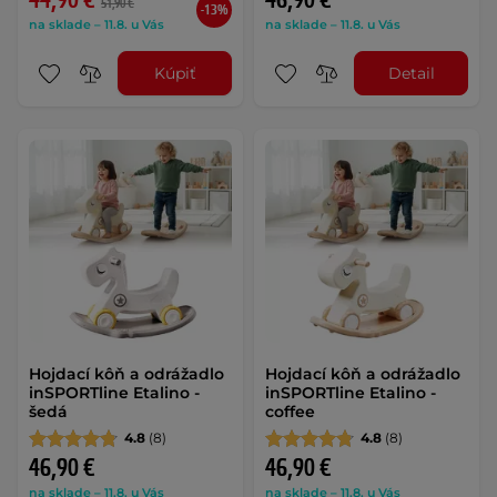
44,90 €
46,90 €
51,90 €
-13%
na sklade – 11.8. u Vás
na sklade – 11.8. u Vás
Kúpiť
Detail
Hojdací kôň a odrážadlo
Hojdací kôň a odrážadlo
inSPORTline Etalino -
inSPORTline Etalino -
šedá
coffee
4.8
(8)
4.8
(8)
46,90 €
46,90 €
na sklade – 11.8. u Vás
na sklade – 11.8. u Vás