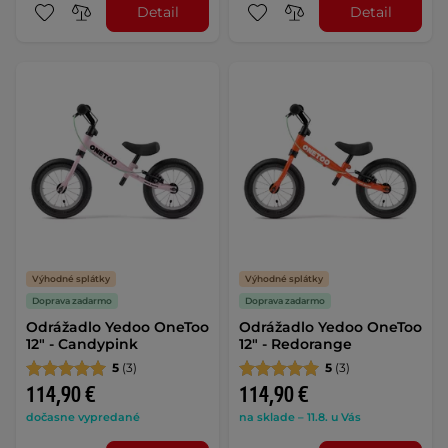
Detail
Detail
Výhodné splátky
Výhodné splátky
Doprava zadarmo
Doprava zadarmo
Odrážadlo Yedoo OneToo
Odrážadlo Yedoo OneToo
12" - Candypink
12" - Redorange
5
(3)
5
(3)
114,90 €
114,90 €
dočasne vypredané
na sklade – 11.8. u Vás