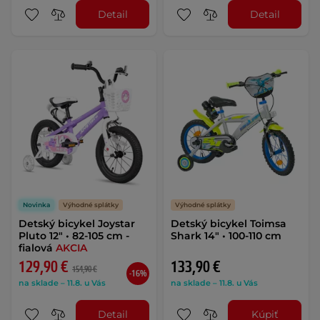
Detail
Detail
Novinka
Výhodné splátky
Výhodné splátky
Detský bicykel Joystar
Detský bicykel Toimsa
Pluto 12" • 82-105 cm -
Shark 14" • 100-110 cm
fialová
AKCIA
129,90 €
133,90 €
154,90 €
-16%
na sklade – 11.8. u Vás
na sklade – 11.8. u Vás
Detail
Kúpiť