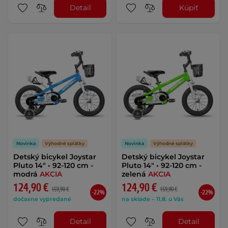
Detail
Kúpiť
Novinka
Výhodné splátky
Novinka
Výhodné splátky
Detský bicykel Joystar
Detský bicykel Joystar
Pluto 14" • 92-120 cm -
Pluto 14" • 92-120 cm -
modrá
AKCIA
zelená
AKCIA
124,90 €
124,90 €
159,90 €
159,90 €
-22%
-22%
dočasne vypredané
na sklade – 11.8. u Vás
Detail
Detail