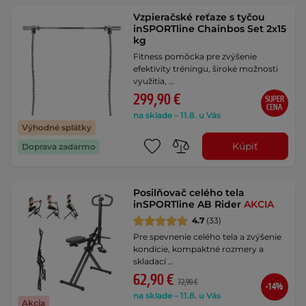
Vzpieračské reťaze s tyčou
inSPORTline Chainbos Set 2x15
kg
Fitness pomôcka pre zvýšenie
efektivity tréningu, široké možnosti
využitia, …
299,90 €
SUPER
CENA
na sklade – 11.8. u Vás
Výhodné splátky
Kúpiť
Doprava zadarmo
Posilňovač celého tela
inSPORTline AB Rider
AKCIA
4.7
(33)
Pre spevnenie celého tela a zvýšenie
kondície, kompaktné rozmery a
skladací …
62,90 €
72,90 €
-14%
na sklade – 11.8. u Vás
Akcia