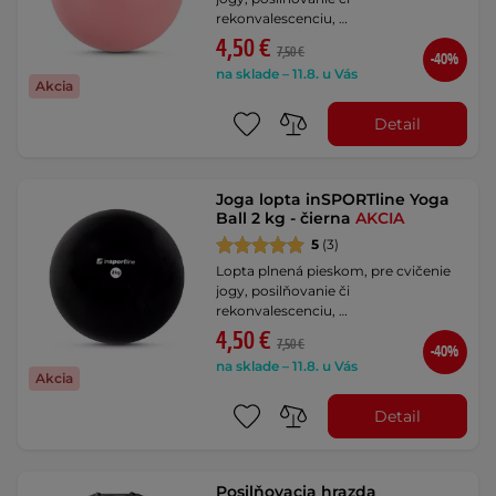
rekonvalescenciu, …
4,50 €
7,50 €
-40%
na sklade – 11.8. u Vás
Akcia
Detail
Joga lopta inSPORTline Yoga
Ball 2 kg - čierna
AKCIA
5
(3)
Lopta plnená pieskom, pre cvičenie
jogy, posilňovanie či
rekonvalescenciu, …
4,50 €
7,50 €
-40%
na sklade – 11.8. u Vás
Akcia
Detail
Posilňovacia hrazda