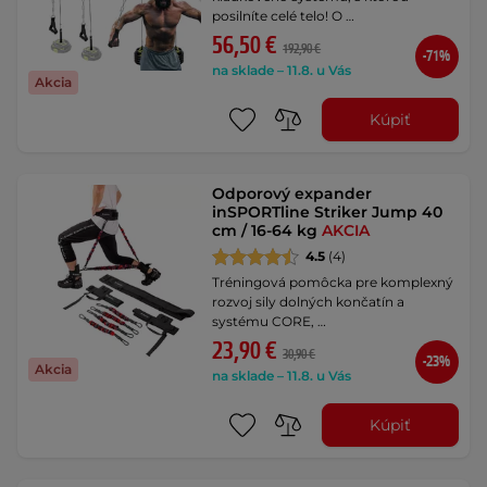
posilníte celé telo! O …
56,50 €
192,90 €
-71%
na sklade – 11.8. u Vás
Akcia
Kúpiť
Odporový expander
inSPORTline Striker Jump 40
cm / 16-64 kg
AKCIA
4.5
(4)
Tréningová pomôcka pre komplexný
rozvoj sily dolných končatín a
systému CORE, …
23,90 €
30,90 €
-23%
Akcia
na sklade – 11.8. u Vás
Kúpiť