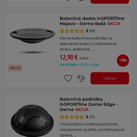
Balančná doska inSPORTline
Majavo - čierno-šedá
AKCIA
5
(18)
Pevná balančná podložka na
spevnenie svalov a odstránenie
stresu, praktické …
12,90 €
15,90 €
-19%
na sklade – 11.8. u Vás
Akcia
Detail
Balančná podložka
inSPORTline Dome Edge -
čierna
AKCIA
5
(13)
Univerzálna cvičebná pomôcka,
obojstranné využitie, protišmyková
úprava, …