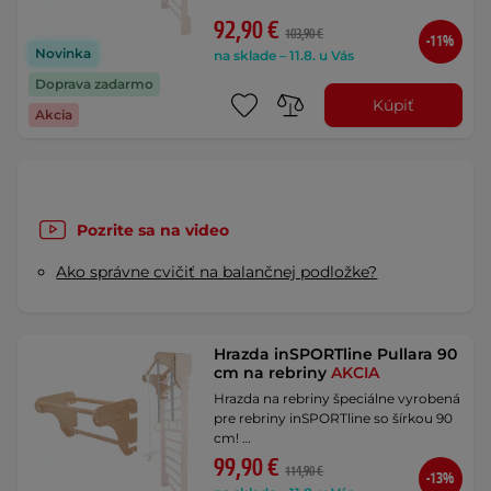
92,90 €
103,90 €
-11%
Novinka
na sklade – 11.8. u Vás
Doprava zadarmo
Kúpiť
Akcia
Pozrite sa na video
Ako správne cvičiť na balančnej podložke?
Hrazda inSPORTline Pullara 90
cm na rebriny
AKCIA
Hrazda na rebriny špeciálne vyrobená
pre rebriny inSPORTline so šírkou 90
cm! …
99,90 €
114,90 €
-13%