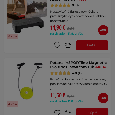
5
(19)
Nastaviteľná fitness pomôcka s
protišmykovým povrchom a ľahkou
konštrukciou!
14,90 €
20,90 €
-29%
na sklade – 11.8. u Vás
Akcia
Detail
Rotana inSPORTline Magnetic
Evo s posilňovačom rúk
AKCIA
4.8
(15)
Rotačný disk na zoštíhlenie postavy,
posilňovač rúk pre zvýšenie efektivity
…
11,50 €
15,90 €
-28%
na sklade – 11.8. u Vás
Akcia
Kúpiť