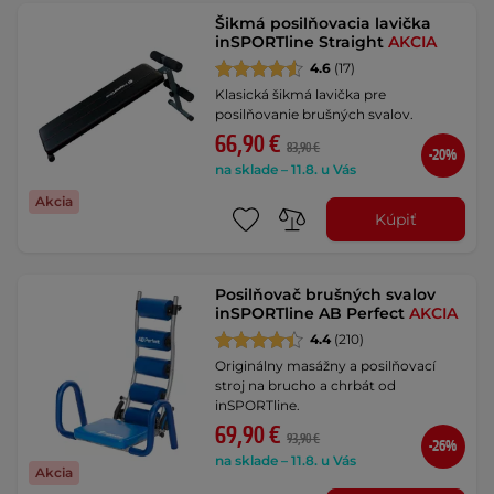
Šikmá posilňovacia lavička
inSPORTline Straight
AKCIA
4.6
(17)
Klasická šikmá lavička pre
posilňovanie brušných svalov.
66,90 €
83,90 €
-20%
na sklade – 11.8. u Vás
Akcia
Kúpiť
Posilňovač brušných svalov
inSPORTline AB Perfect
AKCIA
4.4
(210)
Originálny masážny a posilňovací
stroj na brucho a chrbát od
inSPORTline.
69,90 €
93,90 €
-26%
na sklade – 11.8. u Vás
Akcia