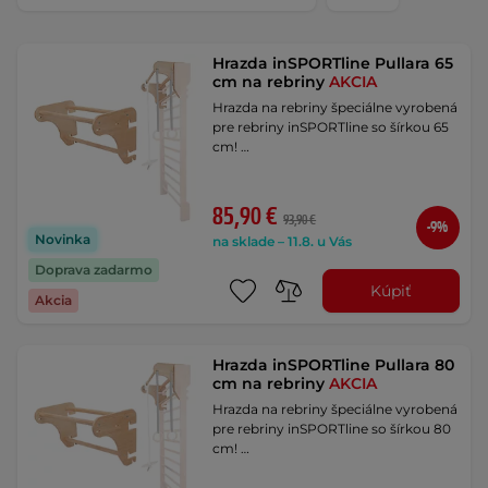
Hrazda inSPORTline Pullara 65
cm na rebriny
AKCIA
Hrazda na rebriny špeciálne vyrobená
pre rebriny inSPORTline so šírkou 65
cm! …
85,90 €
93,90 €
-9%
Novinka
na sklade – 11.8. u Vás
Doprava zadarmo
Kúpiť
Akcia
Hrazda inSPORTline Pullara 80
cm na rebriny
AKCIA
Hrazda na rebriny špeciálne vyrobená
pre rebriny inSPORTline so šírkou 80
cm! …