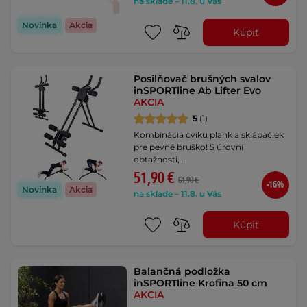
na sklade – 11.8. u Vás
Novinka
Akcia
Kúpiť
Posilňovač brušných svalov
inSPORTline Ab Lifter Evo
AKCIA
5
(1)
Kombinácia cviku plank a sklápačiek
pre pevné bruško! 5 úrovní
obťažnosti, …
51,90 €
61,90 €
-16%
Novinka
Akcia
na sklade – 11.8. u Vás
Kúpiť
Balančná podložka
inSPORTline Krofina 50 cm
AKCIA