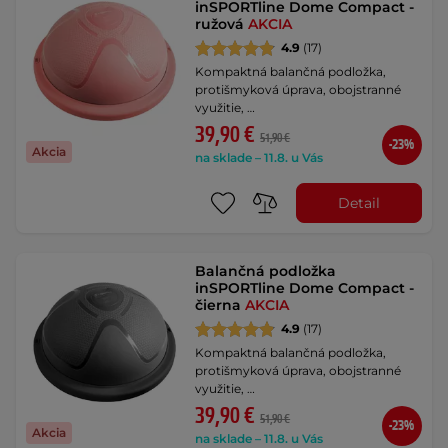
inSPORTline Dome Compact -
ružová
AKCIA
4.9
(17)
Kompaktná balančná podložka,
protišmyková úprava, obojstranné
využitie, …
39,90 €
51,90 €
-23%
Akcia
na sklade – 11.8. u Vás
Detail
Balančná podložka
inSPORTline Dome Compact -
čierna
AKCIA
4.9
(17)
Kompaktná balančná podložka,
protišmyková úprava, obojstranné
využitie, …
39,90 €
51,90 €
-23%
Akcia
na sklade – 11.8. u Vás