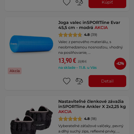
Kúpiť
Joga valec inSPORTline Evar
45,5 cm - modrá
AKCIA
4.8
(39)
Valec z penového materiálu, s
neobmedzenou nosnosťou, vhodný
na posilňovanie, …
13,90 €
23,90 €
-42%
na sklade – 11.8. u Vás
Akcia
Detail
Nastaviteľné členkové závažia
inSPORTline Ankler X 2x2,25 kg
AKCIA
4.8
(18)
Vyberateľné záťažové valčeky, pevný
a dlhý suchý zips, reflexné prvky, …