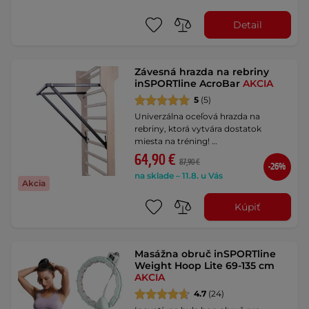
Detail
Závesná hrazda na rebriny
inSPORTline AcroBar
AKCIA
5
(5)
Univerzálna oceľová hrazda na
rebriny, ktorá vytvára dostatok
miesta na tréning! …
64,90 €
87,90 €
-26%
na sklade – 11.8. u Vás
Akcia
Kúpiť
Masážna obruč inSPORTline
Weight Hoop Lite 69-135 cm
AKCIA
4.7
(24)