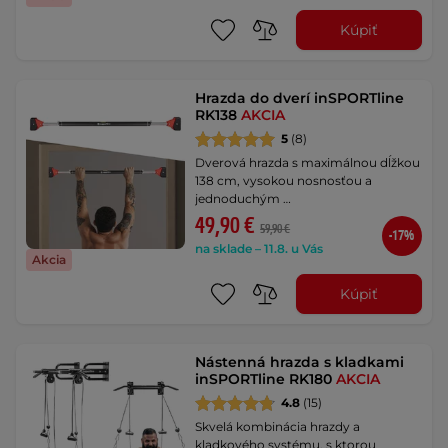
Kúpiť
Hrazda do dverí inSPORTline
RK138
AKCIA
5
(8)
Dverová hrazda s maximálnou dĺžkou
138 cm, vysokou nosnosťou a
jednoduchým …
49,90 €
59,90 €
-17%
na sklade – 11.8. u Vás
Akcia
Kúpiť
Nástenná hrazda s kladkami
inSPORTline RK180
AKCIA
4.8
(15)
Skvelá kombinácia hrazdy a
kladkového systému, s ktorou