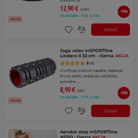
vhodná na …
12,90 €
15,90 €
-19%
na sklade – 11.8. u Vás
Akcia
Detail
Joga valec inSPORTline
Lindero II 33 cm - čierna
AKCIA
5
(6)
Uvoľňuje svalové napätie, zlepšuje
krvný obeh, redukuje celulitídu,
pomáha …
8,90 €
9,90 €
-10%
na sklade – 11.8. u Vás
Akcia
Detail
Aerobic step inSPORTline
AS150 - čierna
AKCIA