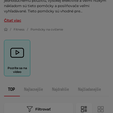
jednoduchému použitiu, vysokej efektivite a veľmi nízkym
nákladom sú tieto pomôcky a posilňovače veľmi
vyhľadávané. Tieto pomôcky sú vhodné pre...
Čítať viac
Fitness
Pomôcky na cvičenie
Pozrite sa na
video
TOP
Najlacnejšie
Najdrahšie
Najžiadanejšie
N
Filtrovať