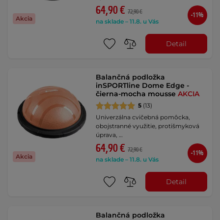
64,90 €
72,90 €
-11%
Akcia
na sklade – 11.8. u Vás
Detail
Balančná podložka
inSPORTline Dome Edge -
čierna-mocha mousse
AKCIA
5
(13)
Univerzálna cvičebná pomôcka,
obojstranné využitie, protišmyková
úprava, …
64,90 €
72,90 €
-11%
Akcia
na sklade – 11.8. u Vás
Detail
Balančná podložka