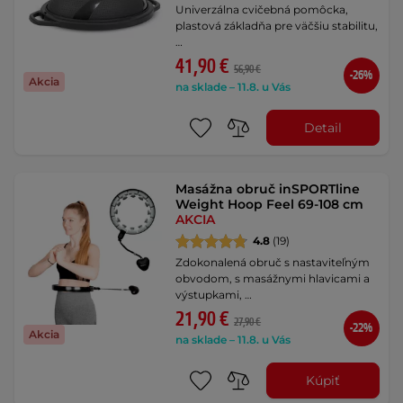
Univerzálna cvičebná pomôcka,
plastová základňa pre väčšiu stabilitu,
…
41,90 €
56,90 €
-26%
Akcia
na sklade – 11.8. u Vás
Detail
Masážna obruč inSPORTline
Weight Hoop Feel 69-108 cm
AKCIA
4.8
(19)
Zdokonalená obruč s nastaviteľným
obvodom, s masážnymi hlavicami a
výstupkami, …
21,90 €
27,90 €
-22%
Akcia
na sklade – 11.8. u Vás
Kúpiť