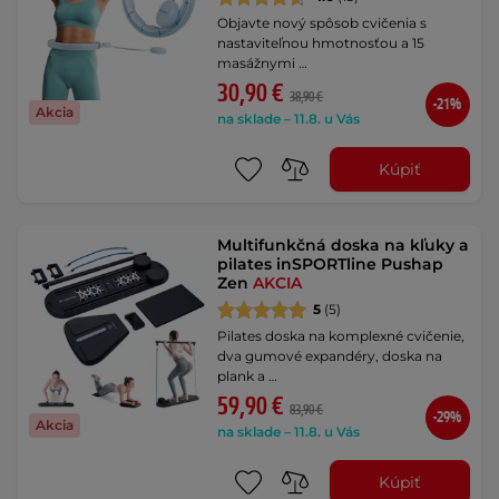
Objavte nový spôsob cvičenia s
nastaviteľnou hmotnosťou a 15
masážnymi …
30,90 €
38,90 €
-21%
Akcia
na sklade – 11.8. u Vás
Kúpiť
Multifunkčná doska na kľuky a
pilates inSPORTline Pushap
Zen
AKCIA
5
(5)
Pilates doska na komplexné cvičenie,
dva gumové expandéry, doska na
plank a …
59,90 €
83,90 €
-29%
Akcia
na sklade – 11.8. u Vás
Kúpiť