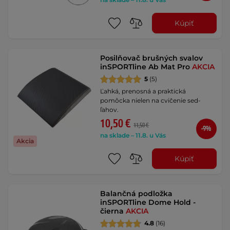
Kúpiť
Posilňovač brušných svalov
inSPORTline Ab Mat Pro
AKCIA
5
(5)
Ľahká, prenosná a praktická
pomôcka nielen na cvičenie sed-
ľahov.
10,50 €
11,50 €
-9%
na sklade – 11.8. u Vás
Akcia
Kúpiť
Balančná podložka
inSPORTline Dome Hold -
čierna
AKCIA
4.8
(16)