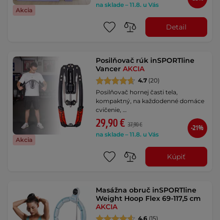
na sklade – 11.8. u Vás
Akcia
Detail
Posilňovač rúk inSPORTline
Vancer
AKCIA
4.7
(20)
Posilňovač hornej časti tela,
kompaktný, na každodenné domáce
cvičenie, …
29,90 €
37,90 €
-21%
na sklade – 11.8. u Vás
Akcia
Kúpiť
Masážna obruč inSPORTline
Weight Hoop Flex 69-117,5 cm
AKCIA
4.6
(15)