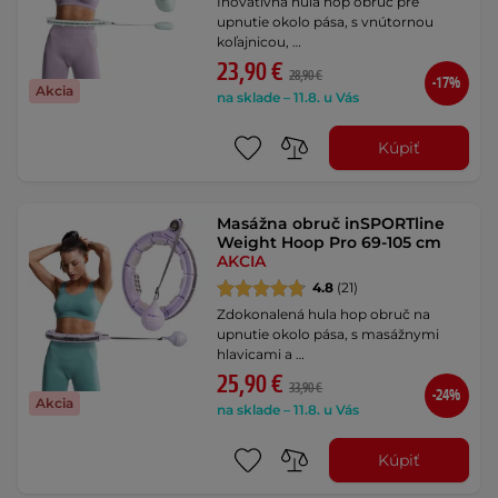
Inovatívna hula hop obruč pre
upnutie okolo pása, s vnútornou
koľajnicou, …
23,90 €
28,90 €
-17%
Akcia
na sklade – 11.8. u Vás
Kúpiť
Masážna obruč inSPORTline
Weight Hoop Pro 69-105 cm
AKCIA
4.8
(21)
Zdokonalená hula hop obruč na
upnutie okolo pása, s masážnymi
hlavicami a …
25,90 €
33,90 €
-24%
Akcia
na sklade – 11.8. u Vás
Kúpiť