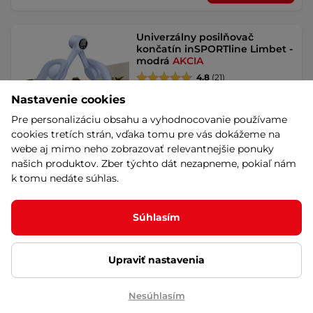
Univerzálny posilňovač
končatín inSPORTline Limbet -
modrá
AKCIA
4.8
(21)
Posilňovač s pružinovým odporom a
Nastavenie cookies
počítadlom na posilnenie stehien,
Pre personalizáciu obsahu a vyhodnocovanie používame
rúk, …
cookies tretích strán, vďaka tomu pre vás dokážeme na
10,90 €
15,90 €
-31%
webe aj mimo neho zobrazovať relevantnejšie ponuky
Akcia
na sklade – 11.8. u Vás
našich produktov. Zber týchto dát nezapneme, pokiaľ nám
k tomu nedáte súhlas.
Detail
Súhlasím
Univerzálny posilňovač
končatín inSPORTline Limbet -
ružová
AKCIA
Upraviť nastavenia
4.8
(21)
Posilňovač s pružinovým odporom a
Nesúhlasím
počítadlom na posilnenie stehien,