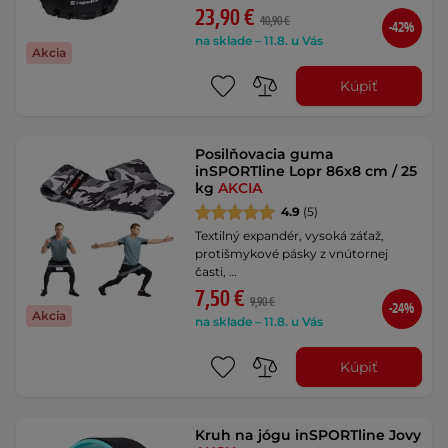
23,90 €
40,90 €
-42%
na sklade – 11.8. u Vás
Akcia
Kúpiť
Posilňovacia guma
inSPORTline Lopr 86x8 cm / 25
kg
AKCIA
4.9
(5)
Textilný expandér, vysoká záťaž,
protišmykové pásky z vnútornej
časti, …
7,50 €
9,90 €
-24%
Akcia
na sklade – 11.8. u Vás
Kúpiť
Kruh na jógu inSPORTline Jovy