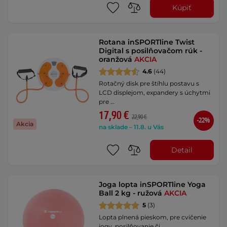
Kúpiť
Rotana inSPORTline Twist
Digital s posilňovačom rúk -
oranžová
AKCIA
4.6
(44)
Rotačný disk pre štíhlu postavu s
LCD displejom, expandery s úchytmi
pre …
17,90 €
22,90 €
-22%
Akcia
na sklade – 11.8. u Vás
Detail
Joga lopta inSPORTline Yoga
Ball 2 kg - ružová
AKCIA
5
(3)
Lopta plnená pieskom, pre cvičenie
jogy, posilňovanie či