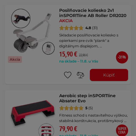
Posilňovacie koliesko 2v1
inSPORTline AB Roller DR2020
AKCIA
4.8
(31)
Skladacie posilňovacie koliesko s
opierkami pre cvik "plank" a
digitálnym displejom, …
15,90 €
22,90 €
-31%
Akcia
na sklade – 11.8. u Vás
Kúpiť
Aerobic step inSPORTline
Absater Evo
5
(5)
Fitness schod s nastaviteľnou výškou,
stabilná konštrukcia, protišmykový …
79,90 €
SUPER
CENA
na sklade – 11.8. u Vás