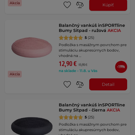
Akcia
Kúpiť
Balančný vankúš inSPORTline
Bumy Sitpad - ružová
AKCIA
5
(25)
Podložka s masážnym povrchom pre
stimuláciu akupresúrnych bodov,
vhodná na …
12,90 €
15,90 €
-19%
na sklade – 11.8. u Vás
Akcia
Detail
Balančný vankúš inSPORTline
Bumy Sitpad - čierna
AKCIA
5
(25)
Podložka s masážnym povrchom pre
stimuláciu akupresúrnych bodov,