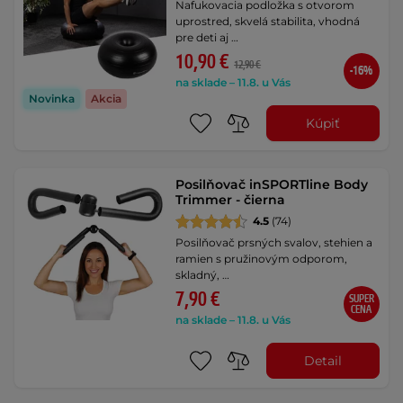
Nafukovacia podložka s otvorom
uprostred, skvelá stabilita, vhodná
pre deti aj …
10,90 €
12,90 €
-16%
na sklade – 11.8. u Vás
Novinka
Akcia
Kúpiť
Posilňovač inSPORTline Body
Trimmer - čierna
4.5
(74)
Posilňovač prsných svalov, stehien a
ramien s pružinovým odporom,
skladný, …
7,90 €
SUPER
CENA
na sklade – 11.8. u Vás
Detail