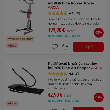
inSPORTline Power Tower
AKCIA
4.6
(50)
Skvelá kombinácia - spodné držadlá,
horná hrazda a odklopiteľné bradlá.
199,90 €
309,90 €
-35%
na sklade – 12.8. u Vás
Výhodné splátky
Akcia
Kúpiť
Posilňovač brušných svalov
inSPORTline AB Shaper
AKCIA
4.6
(21)
Kvalitný posilňovač brušných svalov,
možnosť uskladnenia, kovová
konštrukcia, …
42,90 €
51,90 €
-17%
na sklade – 11.8. u Vás
Akcia