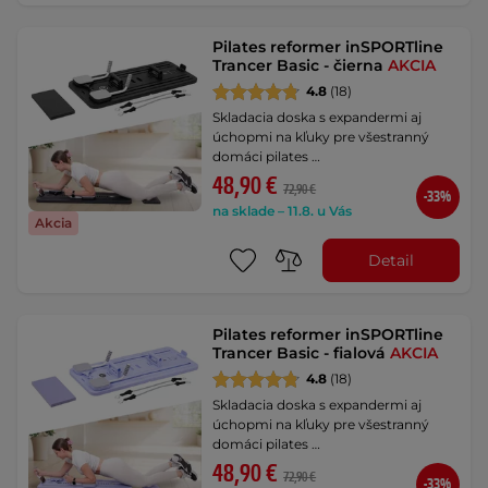
Pilates reformer inSPORTline
Trancer Basic - čierna
AKCIA
4.8
(18)
Skladacia doska s expandermi aj
úchopmi na kľuky pre všestranný
domáci pilates …
48,90 €
72,90 €
-33%
na sklade – 11.8. u Vás
Akcia
Detail
Pilates reformer inSPORTline
Trancer Basic - fialová
AKCIA
4.8
(18)
Skladacia doska s expandermi aj
úchopmi na kľuky pre všestranný
domáci pilates …
48,90 €
72,90 €
-33%