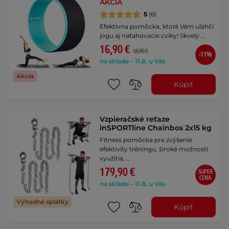
AKCIA
5
(6)
Efektívna pomôcka, ktorá Vám uľahčí
jogu aj naťahovacie cviky! Skvelý …
16,90 €
18,90 €
-11%
na sklade – 11.8. u Vás
Akcia
Kúpiť
Vzpieračské reťaze
inSPORTline Chainbos 2x15 kg
Fitness pomôcka pre zvýšenie
efektivity tréningu, široké možnosti
využitia, …
179,90 €
SUPER
CENA
na sklade – 11.8. u Vás
Výhodné splátky
Kúpiť