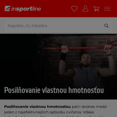
Posilňovanie vlastnou hmotnosťou
Posilňovanie vlastnou hmotnosťou
patrí dodnes medzi
jeden z najefektívnejších spôsobu cvičenia. Vďaka