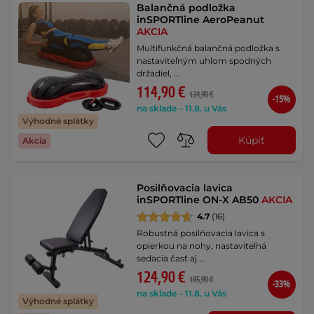
Balančná podložka
inSPORTline AeroPeanut
AKCIA
Multifunkčná balančná podložka s
nastaviteľným uhlom spodných
držadiel, …
114,90 €
134,90 €
-15%
na sklade – 11.8. u Vás
Výhodné splátky
Kúpiť
Akcia
Posilňovacia lavica
inSPORTline ON-X AB50
AKCIA
4.7
(16)
Robustná posilňovacia lavica s
opierkou na nohy, nastaviteľná
sedacia časť aj …
124,90 €
185,90 €
-33%
na sklade – 11.8. u Vás
Výhodné splátky