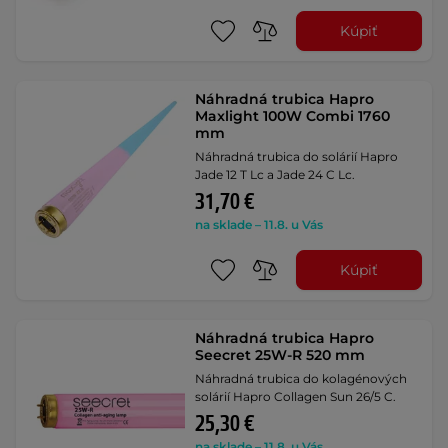
Kúpiť
Náhradná trubica Hapro
Maxlight 100W Combi 1760
mm
Náhradná trubica do solárií Hapro
Jade 12 T Lc a Jade 24 C Lc.
31,70 €
na sklade – 11.8. u Vás
Kúpiť
Náhradná trubica Hapro
Seecret 25W-R 520 mm
Náhradná trubica do kolagénových
solárií Hapro Collagen Sun 26/5 C.
25,30 €
na sklade – 11.8. u Vás