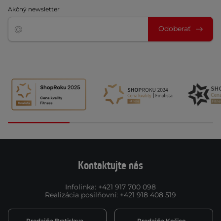
Akčný newsletter
Odoberať
Kontaktujte nás
Infolinka
:
+421 917 700 098
Realizácia posilňovní
:
+421 918 408 519
Predajňa Bratislava
Predajňa Košice