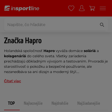
Značka Hapro
Holandská spoločnosť
Hapro
vyváža domáce
soláriá
a
kolagenáriá
do celého sveta. Všetky zariadenia
prechádzajú dôkladným vývojom a testovaním. Prvoradá je
starostlivosť o pokožku a bezpečné používanie, ale
nezanedbáva sa ani dizajn a moderný štýl....
Čítať viac
TOP
Najlacnejšie
Najdrahšie
Najžiadanejšie
N