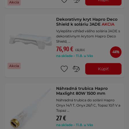
Akcia
Dekoratívny kryt Hapro Deco
Shield k soláriu JADE
AKCIA
Vylepšite vzhľad vášho solária JADE s
dekoratívnym krytom Hapro Deco
Shield, …
76,90 €
136,90 €
-44%
na sklade – 11.8. u Vás
Akcia
Kúpiť
Náhradná trubica Hapro
Maxlight 80W 1500 mm
Náhradná trubica do solárií Hapro
Onyx 14/1 T, Onyx 26/1 C, Topaz 10/1 V a
Topaz …
27 €
na sklade – 11.8. u Vás