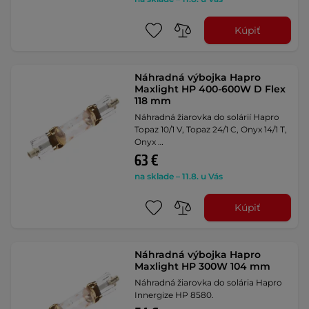
Kúpiť
Náhradná výbojka Hapro
Maxlight HP 400-600W D Flex
118 mm
Náhradná žiarovka do solárií Hapro
Topaz 10/1 V, Topaz 24/1 C, Onyx 14/1 T,
Onyx …
63 €
na sklade – 11.8. u Vás
Kúpiť
Náhradná výbojka Hapro
Maxlight HP 300W 104 mm
Náhradná žiarovka do solária Hapro
Innergize HP 8580.