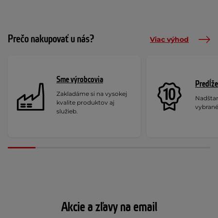
Prečo nakupovať u nás?
Viac výhod
Sme výrobcovia
Predĺže
Zakladáme si na vysokej
Nadšta
kvalite produktov aj
vybrané
služieb.
Akcie a zľavy na email