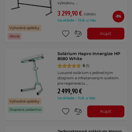
výbojkou, …
3 299,90 €
3 599,90 €
-8%
na sklade – 12.8. u Vás
Výhodné splátky
Kúpiť
Akcia
Solárium Hapro Innergize HP
8580 White
5
(1)
Luxusné solárium s jedinečným
dizajnom a infračerveným svetlom
pre regeneráciu …
2 499,90 €
na sklade – 11.8. u Vás
Výhodné splátky
Doprava zadarmo
Kúpiť
Jednostranné solárium Hapro