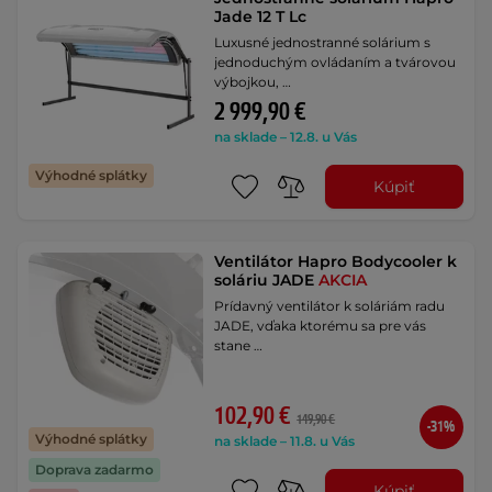
Jade 12 T Lc
Luxusné jednostranné solárium s
jednoduchým ovládaním a tvárovou
výbojkou, …
2 999,90 €
na sklade – 12.8. u Vás
Výhodné splátky
Kúpiť
Ventilátor Hapro Bodycooler k
soláriu JADE
AKCIA
Prídavný ventilátor k soláriám radu
JADE, vďaka ktorému sa pre vás
stane …
102,90 €
149,90 €
-31%
Výhodné splátky
na sklade – 11.8. u Vás
Doprava zadarmo
Kúpiť