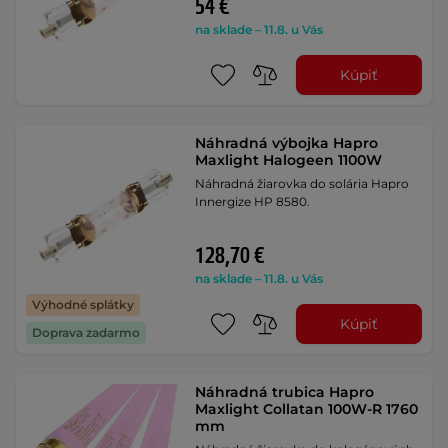
54 €
na sklade – 11.8. u Vás
Kúpiť
Náhradná výbojka Hapro
Maxlight Halogeen 1100W
Náhradná žiarovka do solária Hapro
Innergize HP 8580.
128,70 €
na sklade – 11.8. u Vás
Výhodné splátky
Kúpiť
Doprava zadarmo
Náhradná trubica Hapro
Maxlight Collatan 100W-R 1760
mm