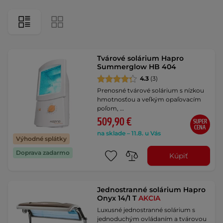
Tvárové solárium Hapro
Summerglow HB 404
4.3
(3)
Prenosné tvárové solárium s nízkou
hmotnosťou a veľkým opaľovacím
poľom, …
509,90 €
SUPER
CENA
na sklade – 11.8. u Vás
Výhodné splátky
Doprava zadarmo
Kúpiť
Jednostranné solárium Hapro
Onyx 14/1 T
AKCIA
Luxusné jednostranné solárium s
jednoduchým ovládaním a tvárovou