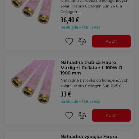
Náhradná žiarovka do kolagénových
solárií Hapro Collagen Sun 24 C a
Collagen …
36,40 €
na sklade – 11.8. u Vás
Kúpiť
Náhradná trubica Hapro
Maxlight Collatan L 100W-R
1900 mm
Náhradná žiarovka do kolagénových
solárií Hapro Collagen Sun 26/5 C.
33 €
na sklade – 11.8. u Vás
Kúpiť
Náhradná výbojka Hapro