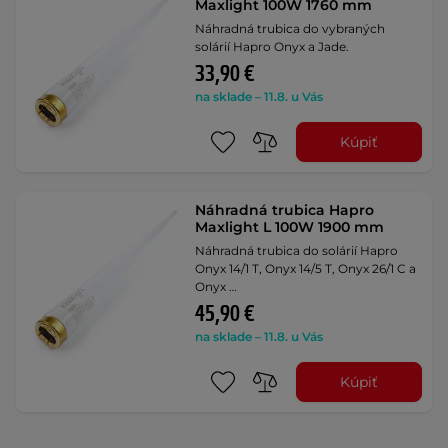
Maxlight 100W 1760 mm
Náhradná trubica do vybraných
solárií Hapro Onyx a Jade.
33,90 €
na sklade – 11.8. u Vás
Kúpiť
Náhradná trubica Hapro
Maxlight L 100W 1900 mm
Náhradná trubica do solárií Hapro
Onyx 14/1 T, Onyx 14/5 T, Onyx 26/1 C a
Onyx …
45,90 €
na sklade – 11.8. u Vás
Kúpiť